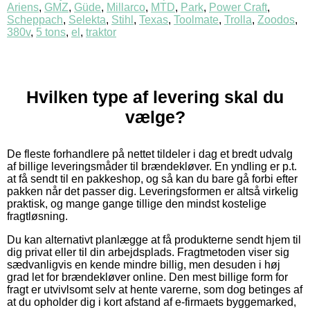
Ariens
,
GMZ
,
Güde
,
Millarco
,
MTD
,
Park
,
Power Craft
,
Scheppach
,
Selekta
,
Stihl
,
Texas
,
Toolmate
,
Trolla
,
Zoodos
,
380v
,
5 tons
,
el
,
traktor
Hvilken type af levering skal du
vælge?
De fleste forhandlere på nettet tildeler i dag et bredt udvalg
af billige leveringsmåder til brændekløver. En yndling er p.t.
at få sendt til en pakkeshop, og så kan du bare gå forbi efter
pakken når det passer dig. Leveringsformen er altså virkelig
praktisk, og mange gange tillige den mindst kostelige
fragtløsning.
Du kan alternativt planlægge at få produkterne sendt hjem til
dig privat eller til din arbejdsplads. Fragtmetoden viser sig
sædvanligvis en kende mindre billig, men desuden i høj
grad let for brændekløver online. Den mest billige form for
fragt er utvivlsomt selv at hente varerne, som dog betinges af
at du opholder dig i kort afstand af e-firmaets byggemarked,