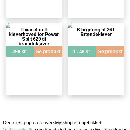
Texas 4-delt
Klargøring af 26T
kløverhoved for Power
Brændekløver
Split 620 til
brændekløver
299 kr.
Se produkt
1.149 kr.
Se produkt
Den mest populære værktøjsshop er i øjeblikket
Globaltools.dk
, som har et stort udvalg i værktøj. Desuden er