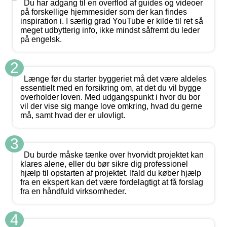
Du har adgang til en overflod af guides og videoer
på forskellige hjemmesider som der kan findes
inspiration i. I særlig grad YouTube er kilde til ret så
meget udbytterig info, ikke mindst såfremt du leder
på engelsk.
2
Længe før du starter byggeriet må det være aldeles
essentielt med en forsikring om, at det du vil bygge
overholder loven. Med udgangspunkt i hvor du bor
vil der vise sig mange love omkring, hvad du gerne
må, samt hvad der er ulovligt.
3
Du burde måske tænke over hvorvidt projektet kan
klares alene, eller du bør sikre dig professionel
hjælp til opstarten af projektet. Ifald du køber hjælp
fra en ekspert kan det være fordelagtigt at få forslag
fra en håndfuld virksomheder.
4