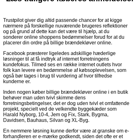
Trustpilot giver dig altid passende chancer for at kigge
nærmere på forskellige nuværende brugeres reflektioner
og på grund af dette kan det være til hjælp, at du
sonderer online shoppens bedømmelser forud for at du
placerer din ordre på billige brændekløver online.
Facebook præsterer ligeledes adskillige hæderlige
løsninger til at få indtryk af internet forretningens
kundefokus. Tilmed ses en række internet outlets hvor
folk kan levere en bedømmelse af købsoplevelsen, som
også bør tages i brug til vurdering af hvor tilfredse
kunderne er.
Inden nogen køber billige brændekløver online i en butik
behøver man uden tvivl skimme dens
forretningsbetingelser, det er dog uden tvivl et omfattende
projekt, specielt ved de velkendte byggekæder som
Harald Nyborg, 10-4, Jem og Fix, Stark, Bygma,
Davidsen, Bauhaus, Silvan og XL-Byg.
En nemmere løsning kunne derfor være at granske om e-
forhandleren er e-mærke godkendt, siden det ofte er et