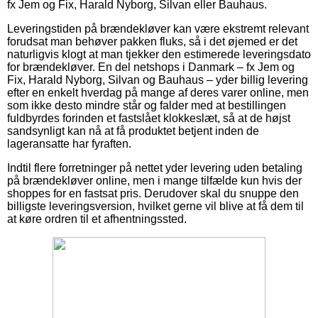
fx Jem og Fix, Harald Nyborg, Silvan eller Bauhaus.
Leveringstiden på brændekløver kan være ekstremt relevant
forudsat man behøver pakken fluks, så i det øjemed er det
naturligvis klogt at man tjekker den estimerede leveringsdato
for brændekløver. En del netshops i Danmark – fx Jem og
Fix, Harald Nyborg, Silvan og Bauhaus – yder billig levering
efter en enkelt hverdag på mange af deres varer online, men
som ikke desto mindre står og falder med at bestillingen
fuldbyrdes forinden et fastslået klokkeslæt, så at de højst
sandsynligt kan nå at få produktet betjent inden de
lageransatte har fyraften.
Indtil flere forretninger på nettet yder levering uden betaling
på brændekløver online, men i mange tilfælde kun hvis der
shoppes for en fastsat pris. Derudover skal du snuppe den
billigste leveringsversion, hvilket gerne vil blive at få dem til
at køre ordren til et afhentningssted.