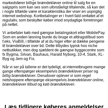
markedsfører billige brændekløver online til salg for en
salgspris som kan ses som uforståeligt tiltalende, så kan det
i nogle tilfælde være et karakteristika der viser en uoprigtig
internet webshop. Kortbetalinger er i hvert fald omfattet af et
regulativ, som beskytter køber imod snydagtige forretninger
på nettet.
Vi anbefaler køb med gængse betalingskort eller MobilePay.
Som en anden løsning burde du bruge et afdragstilbud som
f.eks. ViaBill, i tilfælde af at du higer efter at dække pengene
til brændekløver over tid. Dette tilbydes typisk hos niche
netbutikker, men dog sjældent de gængse byggecentre som
fx Bygma, Silvan, Bauhaus, Harald Nyborg, 10-4, Stark, XL-
Byg og Jem og Fix.
Når vi ser på tallene er det tydeligt, at internetbrugere mange
gange efterspørger eksempelvis
brændekløver priser
og
billig brændekløver
. Derudover oplever vi som regel
netshoppere efterspørge eksempelvis
brændekløver online
,
brændekløver tilbud
og
køb brændekløver
.
Læs tidligere køberes anmeldelser