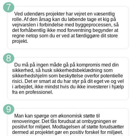
7
Ved udendørs projekter har vejret en væsentlig
rolle. Af den årsag kan du løbende tage et kig på
vejrvarslen i forbindelse med byggeprocessen, så
det forhåbentlig ikke mod forventning begynder at
regne netop som du er ved at færdiggøre dit store
projekt.
8
Du må på ingen måde gå på kompromis med din
sikkerhed, så husk sikkerhedsbeklædning som
sikkerhedshjelm som beskyttelse overfor potentielle
risici. Det er smart at du har styr på dit eget ve og vel
i arbejdet, ikke mindst hvis du ikke investerer i hjælp
fra en professionel.
9
Man kan spørge om økonomisk støtte til
renoveringer. Det fås forudsat at ombygningen er
positivt for miljøet. Modtagelsen af støtte forudsætter
dermed at projektet gør en positiv forskel for miljøet.