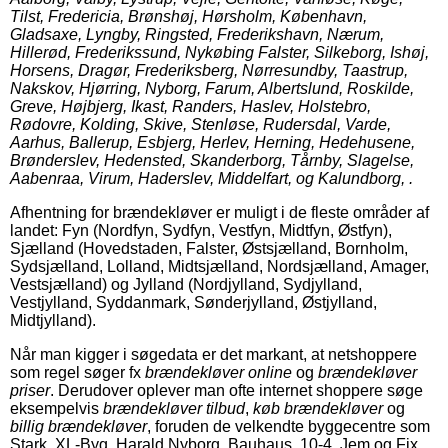
Tilst, Fredericia, Brønshøj, Hørsholm, København,
Gladsaxe, Lyngby, Ringsted, Frederikshavn, Nærum,
Hillerød, Frederikssund, Nykøbing Falster, Silkeborg, Ishøj,
Horsens, Dragør, Frederiksberg, Nørresundby, Taastrup,
Nakskov, Hjørring, Nyborg, Farum, Albertslund, Roskilde,
Greve, Højbjerg, Ikast, Randers, Haslev, Holstebro,
Rødovre, Kolding, Skive, Stenløse, Rudersdal, Varde,
Aarhus, Ballerup, Esbjerg, Herlev, Herning, Hedehusene,
Brønderslev, Hedensted, Skanderborg, Tårnby, Slagelse,
Aabenraa, Virum, Haderslev, Middelfart, og Kalundborg, .
Afhentning for brændekløver er muligt i de fleste områder af
landet: Fyn (Nordfyn, Sydfyn, Vestfyn, Midtfyn, Østfyn),
Sjælland (Hovedstaden, Falster, Østsjælland, Bornholm,
Sydsjælland, Lolland, Midtsjælland, Nordsjælland, Amager,
Vestsjælland) og Jylland (Nordjylland, Sydjylland,
Vestjylland, Syddanmark, Sønderjylland, Østjylland,
Midtjylland).
Når man kigger i søgedata er det markant, at netshoppere
som regel søger fx
brændekløver online
og
brændekløver
priser
. Derudover oplever man ofte internet shoppere søge
eksempelvis
brændekløver tilbud
,
køb brændekløver
og
billig brændekløver
, foruden de velkendte byggecentre som
Stark, XL-Byg, Harald Nyborg, Bauhaus, 10-4, Jem og Fix,