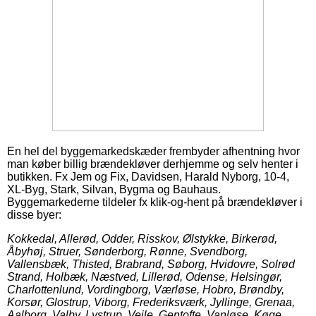
En hel del byggemarkedskæder frembyder afhentning hvor
man køber billig brændekløver derhjemme og selv henter i
butikken. Fx Jem og Fix, Davidsen, Harald Nyborg, 10-4,
XL-Byg, Stark, Silvan, Bygma og Bauhaus.
Byggemarkederne tildeler fx klik-og-hent på brændekløver i
disse byer:
Kokkedal, Allerød, Odder, Risskov, Ølstykke, Birkerød,
Åbyhøj, Struer, Sønderborg, Rønne, Svendborg,
Vallensbæk, Thisted, Brabrand, Søborg, Hvidovre, Solrød
Strand, Holbæk, Næstved, Lillerød, Odense, Helsingør,
Charlottenlund, Vordingborg, Værløse, Hobro, Brøndby,
Korsør, Glostrup, Viborg, Frederiksværk, Jyllinge, Grenaa,
Aalborg, Valby, Lystrup, Vejle, Gentofte, Vanløse, Køge,