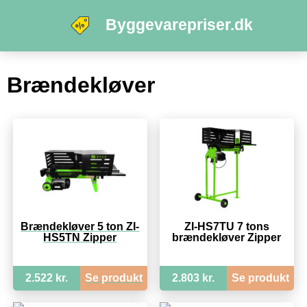
Byggevarepriser.dk
Brændekløver
Brændekløver 5 ton ZI-
ZI-HS7TU 7 tons
HS5TN Zipper
brændekløver Zipper
2.522 kr.
Se produkt
2.803 kr.
Se produkt