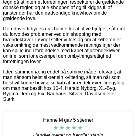
tegn på at internet forretningen respekterer de gældende
danske regler, og at e-shoppen af og til kigges til af
jurister der har den nødvendige knowhow om de
gældende love.
Derudover tilbydes du chance for at blive hjulpet, såfremt
du forvoldes problemer ved din shopping med
brændekløver. I øvrigt stiller vi forslag om at køberen er
vaks omkring de mest vedkommende retningslinjer der
kan spille ind i forbindelse med købet af brændekløver
online, som for eksempel den ombytningsrettighed
forretningen lover.
I den sammenhæng er det på samme måde relevant, at
man når som helst sikrer sin kvittering, så man når som
helst vil kunne bevise sit køb af brændekløver, ligegyldig
om man har bestilt hos 10-4, Harald Nyborg, XL-Byg,
Bygma, Jem og Fix, Bauhaus, Silvan, Davidsen eller
Stark.
Hanne M gav 5 stjerner
Handlet meget og handler stadig