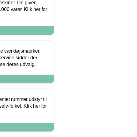
askiner. De giver
000 varer. Klik her for
ore værktøjsmærker.
ervice sidder der
t se deres udvalg.
entet rummer udstyr til
lv-folket. Klik her for