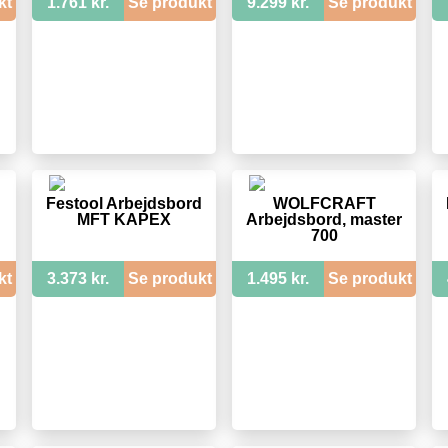
kt
1.761 kr.
Se produkt
9.299 kr.
Se produkt
d
Festool Arbejdsbord
WOLFCRAFT
MFT KAPEX
Arbejdsbord, master
700
kt
3.373 kr.
Se produkt
1.495 kr.
Se produkt