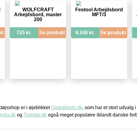
d
WOLFCRAFT
Festool Arbejdsbord
Arbejdsbord, master
MFT/3
200
kt
725 kr.
Se produkt
6.248 kr.
Se produkt
øjsshop er i øjeblikket
Globaltools.dk
, som har et stort udvalg
nola.dk
og
Toolster.dk
også meget populære iblandt danske for