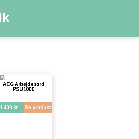
dk
AEG Arbejdsbord
PSU1000
1.400 kr.
Se produkt