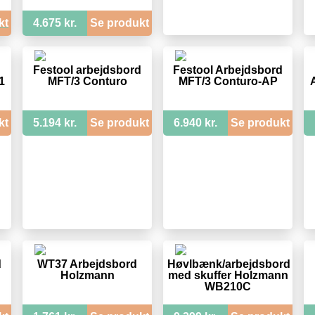
kt
4.675 kr.
Se produkt
Festool arbejdsbord
Festool Arbejdsbord
1
MFT/3 Conturo
MFT/3 Conturo-AP
kt
5.194 kr.
Se produkt
6.940 kr.
Se produkt
d
WT37 Arbejdsbord
Høvlbænk/arbejdsbord
Holzmann
med skuffer Holzmann
WB210C