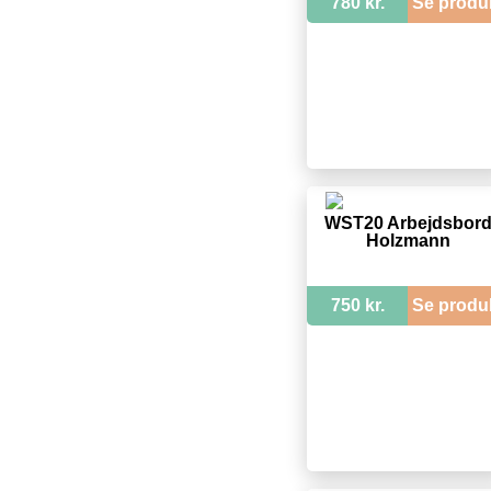
780 kr.
Se produ
WST20 Arbejdsbor
Holzmann
750 kr.
Se produ