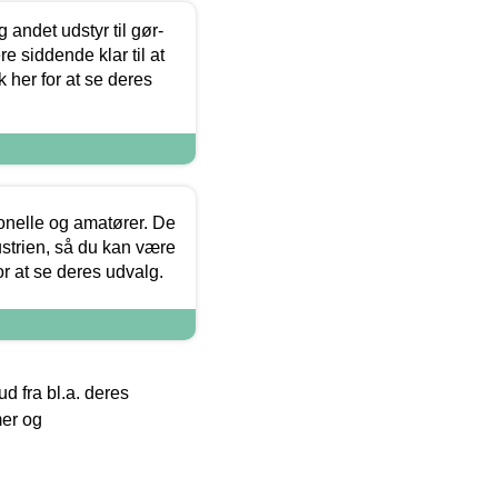
 andet udstyr til gør-
 siddende klar til at
 her for at se deres
ionelle og amatører. De
strien, så du kan være
or at se deres udvalg.
 fra bl.a. deres
mer og