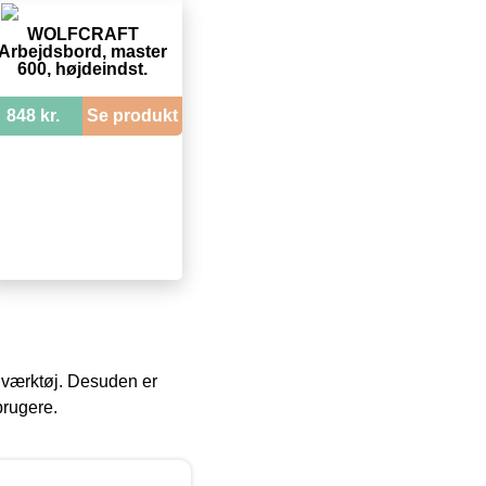
WOLFCRAFT
Arbejdsbord, master
600, højdeindst.
848 kr.
Se produkt
 i værktøj. Desuden er
brugere.