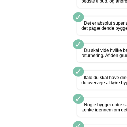
bedste tilbud, og andre
✓
Det er absolut super 
det pågældende byggema
✓
Du skal vide hvilke be
returnering. Af den gru
✓
Ifald du skal have di
du overveje at køre by
✓
Nogle byggecentre sæ
tænke igennem om det e
✓