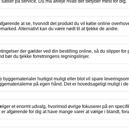
 satser på service. Du må afveje hvad der betyder mest for dig.
afgørende at se, hvorvidt det produkt du vil købe online overhove
rked. Alternativt kan du være nødt til at tjekke de andre.
tingelser der gælder ved din bestilling online, så du slipper fo
nd bør du tjekke forretningens regningslinjer.
ne byggematerialer hurtigst muligt eller blot vil spare leverings
ggematerialerne på egen hånd. Det er hovedsageligt muligt i de
lger et enormt udvalg, hvorimod øvrige fokuserer på en specifi
r afgørende for dig at have mange varer at vælge i blandt, for