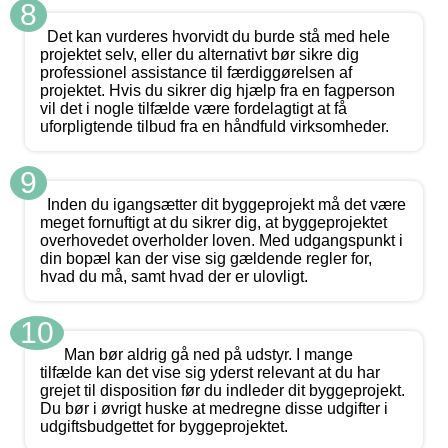
8
Det kan vurderes hvorvidt du burde stå med hele
projektet selv, eller du alternativt bør sikre dig
professionel assistance til færdiggørelsen af
projektet. Hvis du sikrer dig hjælp fra en fagperson
vil det i nogle tilfælde være fordelagtigt at få
uforpligtende tilbud fra en håndfuld virksomheder.
9
Inden du igangsætter dit byggeprojekt må det være
meget fornuftigt at du sikrer dig, at byggeprojektet
overhovedet overholder loven. Med udgangspunkt i
din bopæl kan der vise sig gældende regler for,
hvad du må, samt hvad der er ulovligt.
10
Man bør aldrig gå ned på udstyr. I mange
tilfælde kan det vise sig yderst relevant at du har
grejet til disposition før du indleder dit byggeprojekt.
Du bør i øvrigt huske at medregne disse udgifter i
udgiftsbudgettet for byggeprojektet.