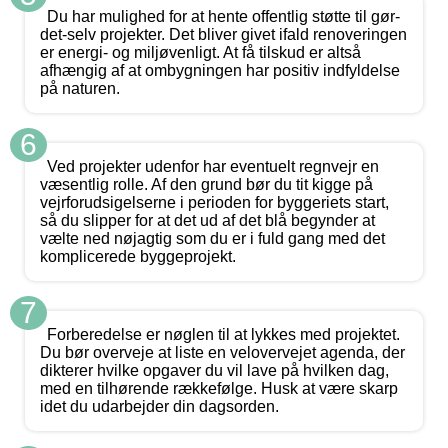
Du har mulighed for at hente offentlig støtte til gør-
det-selv projekter. Det bliver givet ifald renoveringen
er energi- og miljøvenligt. At få tilskud er altså
afhængig af at ombygningen har positiv indfyldelse
på naturen.
6
Ved projekter udenfor har eventuelt regnvejr en
væsentlig rolle. Af den grund bør du tit kigge på
vejrforudsigelserne i perioden for byggeriets start,
så du slipper for at det ud af det blå begynder at
vælte ned nøjagtig som du er i fuld gang med det
komplicerede byggeprojekt.
7
Forberedelse er nøglen til at lykkes med projektet.
Du bør overveje at liste en velovervejet agenda, der
dikterer hvilke opgaver du vil lave på hvilken dag,
med en tilhørende rækkefølge. Husk at være skarp
idet du udarbejder din dagsorden.