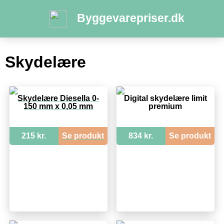
Byggevarepriser.dk
Skydelære
Skydelære Diesella 0-
Digital skydelære limit
150 mm x 0,05 mm
premium
215 kr.
Se produkt
834 kr.
Se produkt