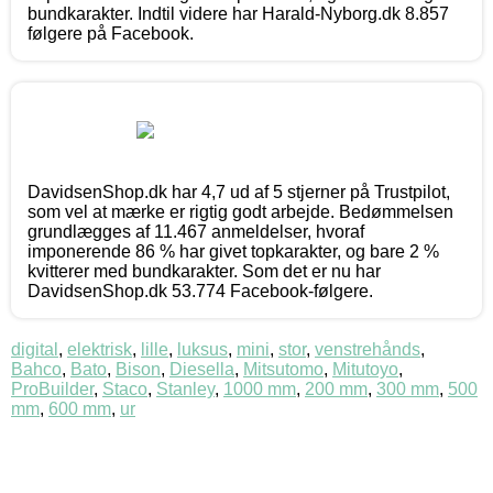
bundkarakter. Indtil videre har Harald-Nyborg.dk 8.857
følgere på Facebook.
DavidsenShop.dk har 4,7 ud af 5 stjerner på Trustpilot,
som vel at mærke er rigtig godt arbejde. Bedømmelsen
grundlægges af 11.467 anmeldelser, hvoraf
imponerende 86 % har givet topkarakter, og bare 2 %
kvitterer med bundkarakter. Som det er nu har
DavidsenShop.dk 53.774 Facebook-følgere.
digital
,
elektrisk
,
lille
,
luksus
,
mini
,
stor
,
venstrehånds
,
Bahco
,
Bato
,
Bison
,
Diesella
,
Mitsutomo
,
Mitutoyo
,
ProBuilder
,
Staco
,
Stanley
,
1000 mm
,
200 mm
,
300 mm
,
500
mm
,
600 mm
,
ur