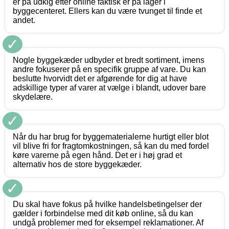
er på udkig efter online faktisk er på lager i
byggecenteret. Ellers kan du være tvunget til finde et
andet.
✓
Nogle byggekæder udbyder et bredt sortiment, imens
andre fokuserer på en specifik gruppe af vare. Du kan
beslutte hvorvidt det er afgørende for dig at have
adskillige typer af varer at vælge i blandt, udover bare
skydelære.
✓
Når du har brug for byggematerialerne hurtigt eller blot
vil blive fri for fragtomkostningen, så kan du med fordel
køre varerne på egen hånd. Det er i høj grad et
alternativ hos de store byggekæder.
✓
Du skal have fokus på hvilke handelsbetingelser der
gælder i forbindelse med dit køb online, så du kan
undgå problemer med for eksempel reklamationer. Af