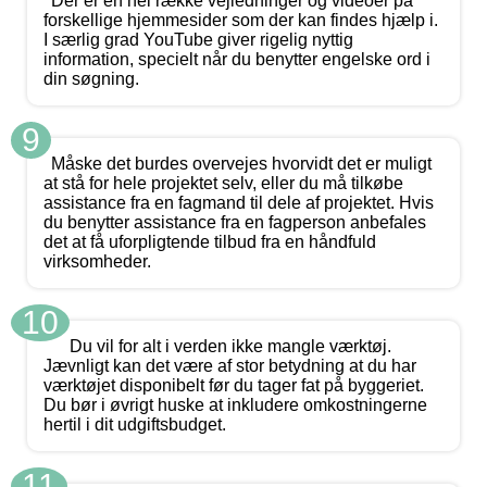
Der er en hel række vejledninger og videoer på
forskellige hjemmesider som der kan findes hjælp i.
I særlig grad YouTube giver rigelig nyttig
information, specielt når du benytter engelske ord i
din søgning.
9
Måske det burdes overvejes hvorvidt det er muligt
at stå for hele projektet selv, eller du må tilkøbe
assistance fra en fagmand til dele af projektet. Hvis
du benytter assistance fra en fagperson anbefales
det at få uforpligtende tilbud fra en håndfuld
virksomheder.
10
Du vil for alt i verden ikke mangle værktøj.
Jævnligt kan det være af stor betydning at du har
værktøjet disponibelt før du tager fat på byggeriet.
Du bør i øvrigt huske at inkludere omkostningerne
hertil i dit udgiftsbudget.
11