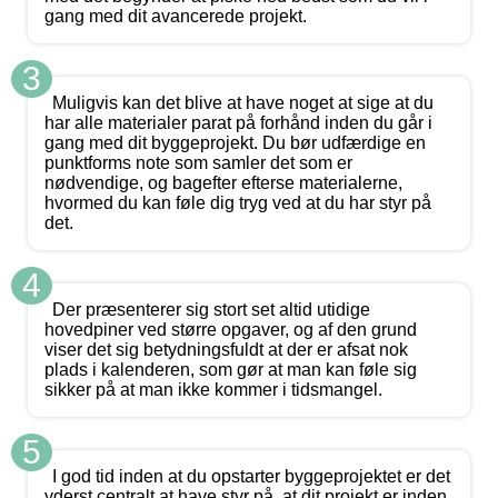
gang med dit avancerede projekt.
3
Muligvis kan det blive at have noget at sige at du
har alle materialer parat på forhånd inden du går i
gang med dit byggeprojekt. Du bør udfærdige en
punktforms note som samler det som er
nødvendige, og bagefter efterse materialerne,
hvormed du kan føle dig tryg ved at du har styr på
det.
4
Der præsenterer sig stort set altid utidige
hovedpiner ved større opgaver, og af den grund
viser det sig betydningsfuldt at der er afsat nok
plads i kalenderen, som gør at man kan føle sig
sikker på at man ikke kommer i tidsmangel.
5
I god tid inden at du opstarter byggeprojektet er det
yderst centralt at have styr på, at dit projekt er inden