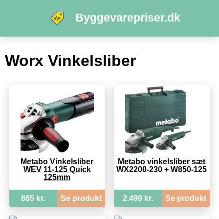
Byggevarepriser.dk
Worx Vinkelsliber
Metabo Vinkelsliber
Metabo vinkelsliber sæt
WEV 11-125 Quick
WX2200-230 + W850-125
125mm
865 kr.
Se produkt
2.499 kr.
Se produkt