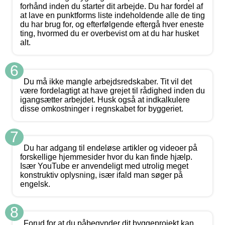
forhånd inden du starter dit arbejde. Du har fordel af
at lave en punktforms liste indeholdende alle de ting
du har brug for, og efterfølgende eftergå hver eneste
ting, hvormed du er overbevist om at du har husket
alt.
6
Du må ikke mangle arbejdsredskaber. Tit vil det
være fordelagtigt at have grejet til rådighed inden du
igangsætter arbejdet. Husk også at indkalkulere
disse omkostninger i regnskabet for byggeriet.
7
Du har adgang til endeløse artikler og videoer på
forskellige hjemmesider hvor du kan finde hjælp.
Især YouTube er anvendeligt med utrolig meget
konstruktiv oplysning, især ifald man søger på
engelsk.
8
Forud for at du påbegynder dit byggeprojekt kan