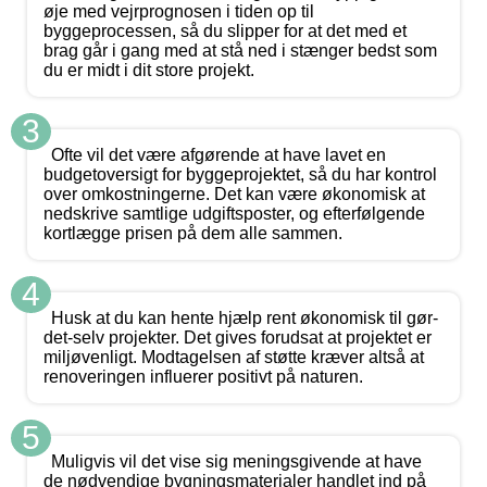
øje med vejrprognosen i tiden op til
byggeprocessen, så du slipper for at det med et
brag går i gang med at stå ned i stænger bedst som
du er midt i dit store projekt.
3
Ofte vil det være afgørende at have lavet en
budgetoversigt for byggeprojektet, så du har kontrol
over omkostningerne. Det kan være økonomisk at
nedskrive samtlige udgiftsposter, og efterfølgende
kortlægge prisen på dem alle sammen.
4
Husk at du kan hente hjælp rent økonomisk til gør-
det-selv projekter. Det gives forudsat at projektet er
miljøvenligt. Modtagelsen af støtte kræver altså at
renoveringen influerer positivt på naturen.
5
Muligvis vil det vise sig meningsgivende at have
de nødvendige bygningsmaterialer handlet ind på