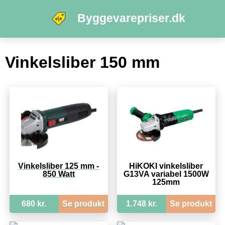
Byggevarepriser.dk
Vinkelsliber 150 mm
Vinkelsliber 125 mm -
HiKOKI vinkelsliber
850 Watt
G13VA variabel 1500W
125mm
680 kr.
Se produkt
1.748 kr.
Se produkt