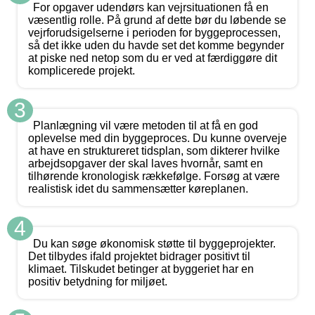
For opgaver udendørs kan vejrsituationen få en
væsentlig rolle. På grund af dette bør du løbende se
vejrforudsigelserne i perioden for byggeprocessen,
så det ikke uden du havde set det komme begynder
at piske ned netop som du er ved at færdiggøre dit
komplicerede projekt.
3
Planlægning vil være metoden til at få en god
oplevelse med din byggeproces. Du kunne overveje
at have en struktureret tidsplan, som dikterer hvilke
arbejdsopgaver der skal laves hvornår, samt en
tilhørende kronologisk rækkefølge. Forsøg at være
realistisk idet du sammensætter køreplanen.
4
Du kan søge økonomisk støtte til byggeprojekter.
Det tilbydes ifald projektet bidrager positivt til
klimaet. Tilskudet betinger at byggeriet har en
positiv betydning for miljøet.