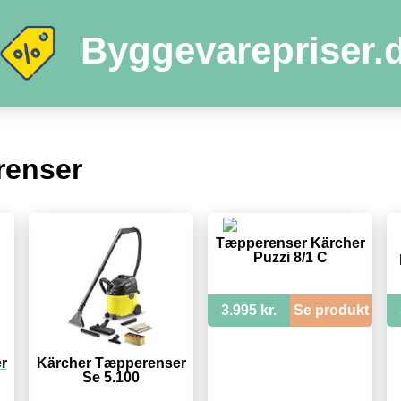
Byggevarepriser.
renser
Tæpperenser Kärcher
Puzzi 8/1 C
3.995 kr.
Se produkt
r
Kärcher Tæpperenser
Se 5.100