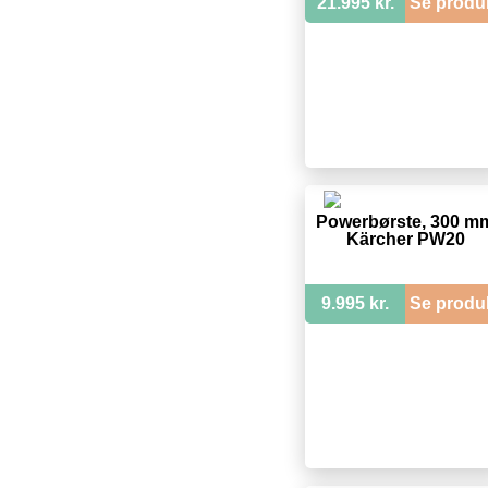
21.995 kr.
Se produ
Powerbørste, 300 m
Kärcher PW20
9.995 kr.
Se produ