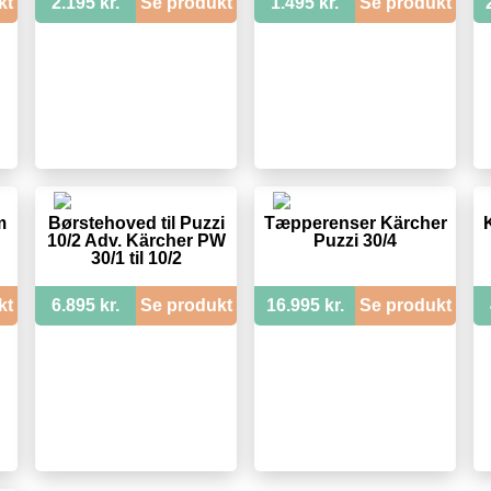
kt
2.195 kr.
Se produkt
1.495 kr.
Se produkt
m
Børstehoved til Puzzi
Tæpperenser Kärcher
10/2 Adv. Kärcher PW
Puzzi 30/4
30/1 til 10/2
kt
6.895 kr.
Se produkt
16.995 kr.
Se produkt