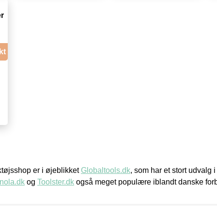
r
kt
øjsshop er i øjeblikket
Globaltools.dk
, som har et stort udvalg
nola.dk
og
Toolster.dk
også meget populære iblandt danske for