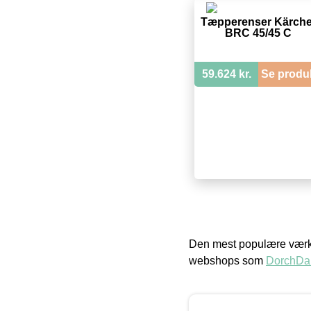
Tæpperenser Kärche
BRC 45/45 C
59.624 kr.
Se produ
Den mest populære værkt
webshops som
DorchDa