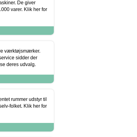
askiner. De giver
000 varer. Klik her for
ore værktøjsmærker.
ervice sidder der
t se deres udvalg.
entet rummer udstyr til
lv-folket. Klik her for