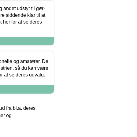
 andet udstyr til gør-
 siddende klar til at
 her for at se deres
ionelle og amatører. De
strien, så du kan være
or at se deres udvalg.
 fra bl.a. deres
mer og