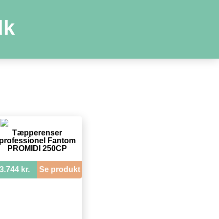
dk
Tæpperenser
professionel Fantom
PROMIDI 250CP
3.744 kr.
Se produkt