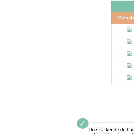
Websh
✓
Du skal kende de han