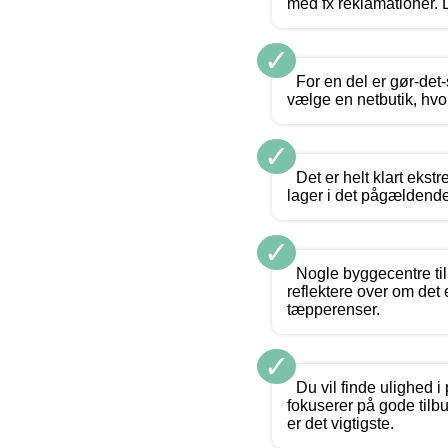
med fx reklamationer. 
✓
For en del er gør-det
vælge en netbutik, hvo
✓
Det er helt klart eks
lager i det pågældende
✓
Nogle byggecentre til
reflektere over om det 
tæpperenser.
✓
Du vil finde ulighed 
fokuserer på gode tilb
er det vigtigste.