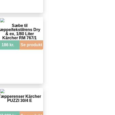
Sæbe til
tæppe/tekstilrens Dry
& ex, 1/80 Liter
Kärcher RM 767/1
186 kr.
Se produkt
Tæpperenser Kärcher
PUZZI 30/4 E