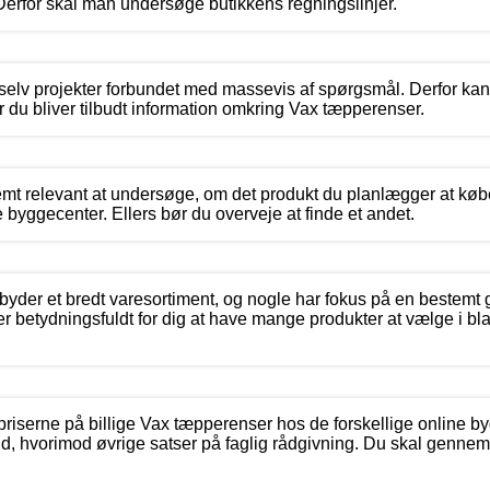
Derfor skal man undersøge butikkens regningslinjer.
-selv projekter forbundet med massevis af spørgsmål. Derfor kan
r du bliver tilbudt information omkring Vax tæpperenser.
tremt relevant at undersøge, om det produkt du planlægger at købe
 byggecenter. Ellers bør du overveje at finde et andet.
byder et bredt varesortiment, og nogle har fokus på en bestemt 
er betydningsfuldt for dig at have mange produkter at vælge i bl
i priserne på billige Vax tæpperenser hos de forskellige online
ud, hvorimod øvrige satser på faglig rådgivning. Du skal genne