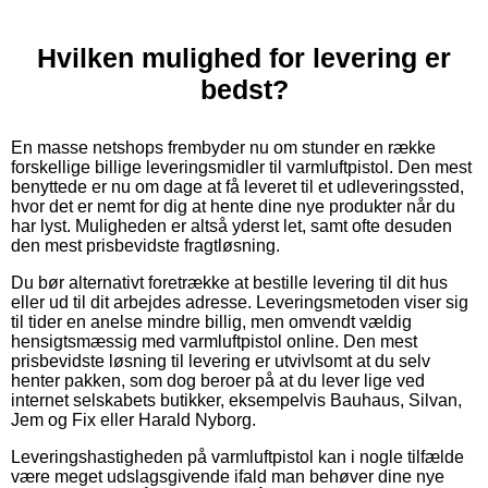
Hvilken mulighed for levering er
bedst?
En masse netshops frembyder nu om stunder en række
forskellige billige leveringsmidler til varmluftpistol. Den mest
benyttede er nu om dage at få leveret til et udleveringssted,
hvor det er nemt for dig at hente dine nye produkter når du
har lyst. Muligheden er altså yderst let, samt ofte desuden
den mest prisbevidste fragtløsning.
Du bør alternativt foretrække at bestille levering til dit hus
eller ud til dit arbejdes adresse. Leveringsmetoden viser sig
til tider en anelse mindre billig, men omvendt vældig
hensigtsmæssig med varmluftpistol online. Den mest
prisbevidste løsning til levering er utvivlsomt at du selv
henter pakken, som dog beroer på at du lever lige ved
internet selskabets butikker, eksempelvis Bauhaus, Silvan,
Jem og Fix eller Harald Nyborg.
Leveringshastigheden på varmluftpistol kan i nogle tilfælde
være meget udslagsgivende ifald man behøver dine nye