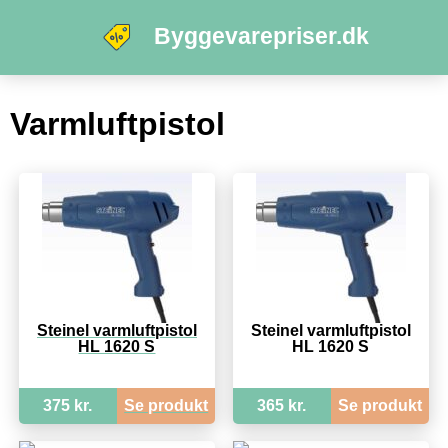
Byggevarepriser.dk
Varmluftpistol
Steinel varmluftpistol
Steinel varmluftpistol
HL 1620 S
HL 1620 S
375 kr.
Se produkt
365 kr.
Se produkt