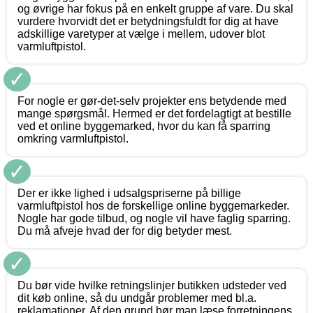
og øvrige har fokus på en enkelt gruppe af vare. Du skal
vurdere hvorvidt det er betydningsfuldt for dig at have
adskillige varetyper at vælge i mellem, udover blot
varmluftpistol.
✓
For nogle er gør-det-selv projekter ens betydende med
mange spørgsmål. Hermed er det fordelagtigt at bestille
ved et online byggemarked, hvor du kan få sparring
omkring varmluftpistol.
✓
Der er ikke lighed i udsalgspriserne på billige
varmluftpistol hos de forskellige online byggemarkeder.
Nogle har gode tilbud, og nogle vil have faglig sparring.
Du må afveje hvad der for dig betyder mest.
✓
Du bør vide hvilke retningslinjer butikken udsteder ved
dit køb online, så du undgår problemer med bl.a.
reklamationer. Af den grund bør man læse forretningens