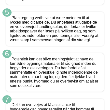
5
Planlægning vedbliver at være metoden til at
lykkes med dit arbejde. Du anbefales at udarbejde
en velovervejet handlingsplan, der fortæller hvilke
arbejdsopgaver der løses på hvilken dag, og som
ligeledes indeholder en prioriteringsliste. Forsøg at
være skarp i sammensætningen af din strategi.
6
Potentielt kan det blive meningsfuldt at have de
fornødne bygningsmaterialer til rådighed inden du
begynder eksekveringen. Du har fordel af at
sammenfatte en overskuelig note indeholdende de
materialer du har brug for, og derefter tjekke hvert
eneste punkt, hvormed du er overbevist om at alt er
som det skal være.
7
Det kan overvejes at få assistance til
byggeprojektet, hovedsageligt når det kommer til