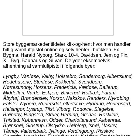
Store byggemarkeder tildeler klik-og-hent hvor man handler
billig varmluftpistol online og selv henter i butikken. Fx
Bygma, Harald Nyborg, Stark, 10-4, Davidsen, Jem og Fix,
XL-Byg, Bauhaus og Silvan. De yder eksempelvis
afhentning af varmluftpistol i følgende byer:
Lyngby, Vanløse, Valby, Holstebro, Sønderborg, Albertslund,
Hedehusene, Stenløse, Kokkedal, Svendborg,
Nørresundby, Horsens, Fredericia, Værløse, Ballerup,
Middelfart, Varde, Esbjerg, Birkerød, Holbæk, Farum,
Åbyhøj, Brønderslev, Korsør, Nakskov, Randers, Nykøbing
Falster, Nyborg, Rudersdal, Gladsaxe, Hjørring, Hedensted,
Helsingør, Lystrup, Tilst, Viborg, Rødovre, Slagelse,
Brøndby, Ringsted, Struer, Herning, Grenaa, Roskilde,
Thisted, København, Odder, Charlottenlund, Aabenraa,
Brønshøj, Glostrup, Ølstykke, Højbjerg, Ishøj, Haslev,
Tårnby, Vallensbæk, Jyllinge, Vordingborg, Risskov,