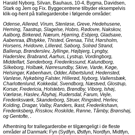
Harald Nyborg, Silvan, Bauhaus, 10-4, Bygma, Davidsen,
Stark og Jem og Fix. Byggecentrene tilbyder eksempelvis
klik-og-hent på trallegarderobe i følgende områder:
Odense, Allerød, Virum, Stenløse, Greve, Hedehusene,
Herning, Taastrup, Slagelse, Hobro, Rødovre, Nakskov,
Aalborg, Birkerød, Nærum, Hjørring, Esbjerg, Gladsaxe,
Aabenraa, Ølstykke, Thisted, Grenaa, Tilst, Hørsholm,
Horsens, Hvidovre, Lillerød, Søborg, Solrød Strand,
Ballerup, Brønderslev, Jyllinge, Højbjerg, Lyngby,
Haderslev, Brabrand, Aarhus, Lystrup, Vordingborg,
Middelfart, Sønderborg, Frederikssund, Kalundborg,
Silkeborg, Holbæk, Nørresundby, Skive, Varde, Køge,
Helsingør, København, Odder, Albertslund, Hedensted,
Vanløse, Nykøbing Falster, Hillerød, Nyborg, Vallensbæk,
Charlottenlund, Kokkedal, Svendborg, Næstved, Glostrup,
Korsør, Fredericia, Holstebro, Brøndby, Viborg, Ishøj,
Værløse, Haslev, Åbyhøj, Rudersdal, Farum, Vejle,
Frederiksværk, Skanderborg, Struer, Ringsted, Herlev,
Kolding, Dragør, Valby, Randers, Ikast, Frederikshavn,
Frederiksberg, Risskov, Roskilde, Rønne, Tårnby, Brønshøj,
og Gentofte, .
Afhentning for trallegarderobe er tilgængeligt i de fleste
områder af Danmark: Fyn (Sydfyn, Østfyn, Nordfyn, Midtfyn,