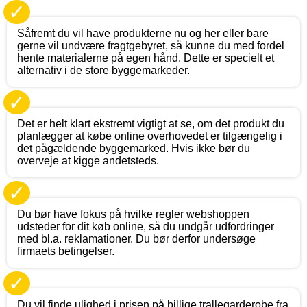
✓
Såfremt du vil have produkterne nu og her eller bare
gerne vil undvære fragtgebyret, så kunne du med fordel
hente materialerne på egen hånd. Dette er specielt et
alternativ i de store byggemarkeder.
✓
Det er helt klart ekstremt vigtigt at se, om det produkt du
planlægger at købe online overhovedet er tilgængelig i
det pågældende byggemarked. Hvis ikke bør du
overveje at kigge andetsteds.
✓
Du bør have fokus på hvilke regler webshoppen
udsteder for dit køb online, så du undgår udfordringer
med bl.a. reklamationer. Du bør derfor undersøge
firmaets betingelser.
✓
Du vil finde ulighed i prisen på billige trallegarderobe fra