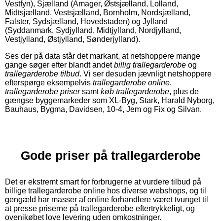
Vestfyn), Sjælland (Amager, Østsjælland, Lolland,
Midtsjælland, Vestsjælland, Bornholm, Nordsjælland,
Falster, Sydsjælland, Hovedstaden) og Jylland
(Syddanmark, Sydjylland, Midtjylland, Nordjylland,
Vestjylland, Østjylland, Sønderjylland).
Ses der på data står det markant, at netshoppere mange
gange søger efter blandt andet
billig trallegarderobe
og
trallegarderobe tilbud
. Vi ser desuden jævnligt netshoppere
efterspørge eksempelvis
trallegarderobe online
,
trallegarderobe priser
samt
køb trallegarderobe
, plus de
gængse byggemarkeder som XL-Byg, Stark, Harald Nyborg,
Bauhaus, Bygma, Davidsen, 10-4, Jem og Fix og Silvan.
Gode priser på trallegarderobe
Det er ekstremt smart for forbrugerne at vurdere tilbud på
billige trallegarderobe online hos diverse webshops, og til
gengæld har masser af online forhandlere været tvunget til
at presse priserne på trallegarderobe eftertrykkeligt, og
ovenikøbet love levering uden omkostninger.