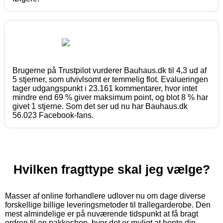
Brugerne på Trustpilot vurderer Bauhaus.dk til 4,3 ud af
5 stjerner, som utvivlsomt er temmelig flot. Evalueringen
tager udgangspunkt i 23.161 kommentarer, hvor intet
mindre end 69 % giver maksimum point, og blot 8 % har
givet 1 stjerne. Som det ser ud nu har Bauhaus.dk
56.023 Facebook-fans.
Hvilken fragttype skal jeg vælge?
Masser af online forhandlere udlover nu om dage diverse
forskellige billige leveringsmetoder til trallegarderobe. Den
mest almindelige er på nuværende tidspunkt at få bragt
ordren til en pakkeshop, hvor det er muligt at hente din