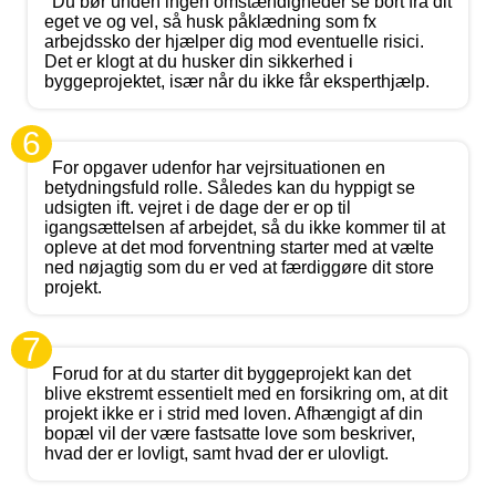
Du bør unden ingen omstændigheder se bort fra dit
eget ve og vel, så husk påklædning som fx
arbejdssko der hjælper dig mod eventuelle risici.
Det er klogt at du husker din sikkerhed i
byggeprojektet, især når du ikke får eksperthjælp.
6
For opgaver udenfor har vejrsituationen en
betydningsfuld rolle. Således kan du hyppigt se
udsigten ift. vejret i de dage der er op til
igangsættelsen af arbejdet, så du ikke kommer til at
opleve at det mod forventning starter med at vælte
ned nøjagtig som du er ved at færdiggøre dit store
projekt.
7
Forud for at du starter dit byggeprojekt kan det
blive ekstremt essentielt med en forsikring om, at dit
projekt ikke er i strid med loven. Afhængigt af din
bopæl vil der være fastsatte love som beskriver,
hvad der er lovligt, samt hvad der er ulovligt.