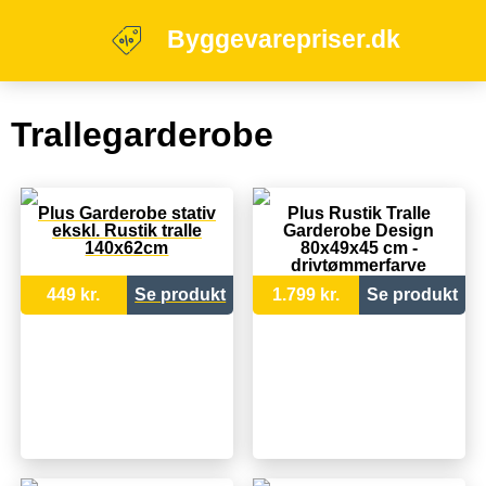
Byggevarepriser.dk
Trallegarderobe
Plus Garderobe stativ
Plus Rustik Tralle
ekskl. Rustik tralle
Garderobe Design
140x62cm
80x49x45 cm -
drivtømmerfarve
449 kr.
Se produkt
1.799 kr.
Se produkt