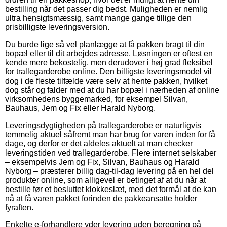
bestilling når det passer dig bedst. Muligheden er nemlig
ultra hensigtsmæssig, samt mange gange tillige den
prisbilligste leveringsversion.
Du burde lige så vel planlægge at få pakken bragt til din
bopæl eller til dit arbejdes adresse. Løsningen er oftest en
kende mere bekostelig, men derudover i høj grad fleksibel
for trallegarderobe online. Den billigste leveringsmodel vil
dog i de fleste tilfælde være selv at hente pakken, hvilket
dog står og falder med at du har bopæl i nærheden af online
virksomhedens byggemarked, for eksempel Silvan,
Bauhaus, Jem og Fix eller Harald Nyborg.
Leveringsdygtigheden på trallegarderobe er naturligvis
temmelig aktuel såfremt man har brug for varen inden for få
dage, og derfor er det aldeles aktuelt at man checker
leveringstiden ved trallegarderobe. Flere internet selskaber
– eksempelvis Jem og Fix, Silvan, Bauhaus og Harald
Nyborg – præsterer billig dag-til-dag levering på en hel del
produkter online, som alligevel er betinget af at du når at
bestille før et besluttet klokkeslæt, med det formål at de kan
nå at få varen pakket forinden de pakkeansatte holder
fyraften.
Enkelte e-forhandlere yder levering uden beregning på