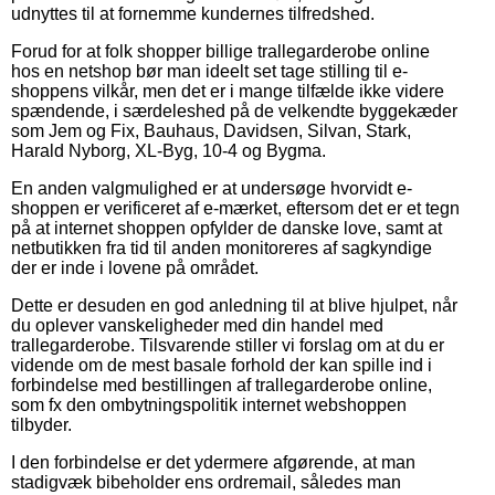
udnyttes til at fornemme kundernes tilfredshed.
Forud for at folk shopper billige trallegarderobe online
hos en netshop bør man ideelt set tage stilling til e-
shoppens vilkår, men det er i mange tilfælde ikke videre
spændende, i særdeleshed på de velkendte byggekæder
som Jem og Fix, Bauhaus, Davidsen, Silvan, Stark,
Harald Nyborg, XL-Byg, 10-4 og Bygma.
En anden valgmulighed er at undersøge hvorvidt e-
shoppen er verificeret af e-mærket, eftersom det er et tegn
på at internet shoppen opfylder de danske love, samt at
netbutikken fra tid til anden monitoreres af sagkyndige
der er inde i lovene på området.
Dette er desuden en god anledning til at blive hjulpet, når
du oplever vanskeligheder med din handel med
trallegarderobe. Tilsvarende stiller vi forslag om at du er
vidende om de mest basale forhold der kan spille ind i
forbindelse med bestillingen af trallegarderobe online,
som fx den ombytningspolitik internet webshoppen
tilbyder.
I den forbindelse er det ydermere afgørende, at man
stadigvæk bibeholder ens ordremail, således man