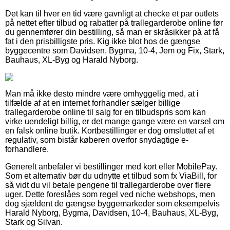
Det kan til hver en tid være gavnligt at checke et par outlets
på nettet efter tilbud og rabatter på trallegarderobe online før
du gennemfører din bestilling, så man er skråsikker på at få
fat i den prisbilligste pris. Kig ikke blot hos de gængse
byggecentre som Davidsen, Bygma, 10-4, Jem og Fix, Stark,
Bauhaus, XL-Byg og Harald Nyborg.
Man må ikke desto mindre være omhyggelig med, at i
tilfælde af at en internet forhandler sælger billige
trallegarderobe online til salg for en tilbudspris som kan
virke uendeligt billig, er det mange gange være en varsel om
en falsk online butik. Kortbestillinger er dog omsluttet af et
regulativ, som bistår køberen overfor snydagtige e-
forhandlere.
Generelt anbefaler vi bestillinger med kort eller MobilePay.
Som et alternativ bør du udnytte et tilbud som fx ViaBill, for
så vidt du vil betale pengene til trallegarderobe over flere
uger. Dette foreslåes som regel ved niche webshops, men
dog sjældent de gængse byggemarkeder som eksempelvis
Harald Nyborg, Bygma, Davidsen, 10-4, Bauhaus, XL-Byg,
Stark og Silvan.