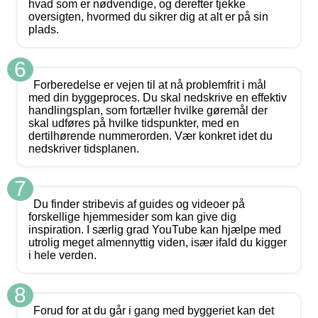
hvad som er nødvendige, og derefter tjekke
oversigten, hvormed du sikrer dig at alt er på sin
plads.
6
Forberedelse er vejen til at nå problemfrit i mål
med din byggeproces. Du skal nedskrive en effektiv
handlingsplan, som fortæller hvilke gøremål der
skal udføres på hvilke tidspunkter, med en
dertilhørende nummerorden. Vær konkret idet du
nedskriver tidsplanen.
7
Du finder stribevis af guides og videoer på
forskellige hjemmesider som kan give dig
inspiration. I særlig grad YouTube kan hjælpe med
utrolig meget almennyttig viden, især ifald du kigger
i hele verden.
8
Forud for at du går i gang med byggeriet kan det