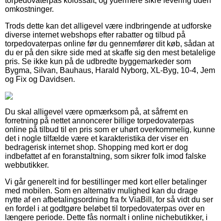
torpedovaterpas kolossalt, og ydermere sikre levering uden
omkostninger.
Trods dette kan det alligevel være indbringende at udforske
diverse internet webshops efter rabatter og tilbud på
torpedovaterpas online før du gennemfører dit køb, sådan at
du er på den sikre side med at skaffe sig den mest betalelige
pris. Se ikke kun på de udbredte byggemarkeder som
Bygma, Silvan, Bauhaus, Harald Nyborg, XL-Byg, 10-4, Jem
og Fix og Davidsen.
Du skal alligevel være opmærksom på, at såfremt en
forretning på nettet annoncerer billige torpedovaterpas
online på tilbud til en pris som er uhørt overkommelig, kunne
det i nogle tilfælde være et karakteristika der viser en
bedragerisk internet shop. Shopping med kort er dog
indbefattet af en foranstaltning, som sikrer folk imod falske
webbutikker.
Vi går generelt ind for bestillinger med kort eller betalinger
med mobilen. Som en alternativ mulighed kan du drage
nytte af en afbetalingsordning fra fx ViaBill, for så vidt du ser
en fordel i at godtgøre beløbet til torpedovaterpas over en
længere periode. Dette fås normalt i online nichebutikker, i