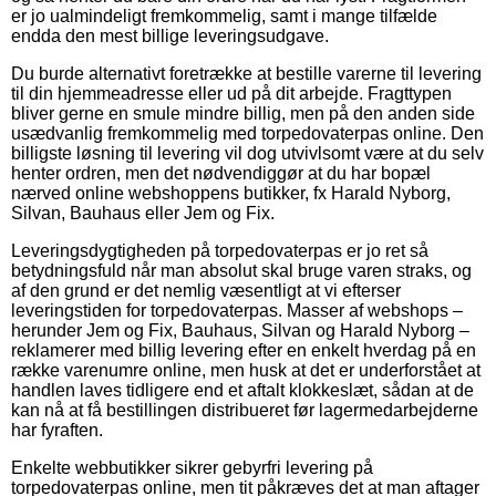
er jo ualmindeligt fremkommelig, samt i mange tilfælde
endda den mest billige leveringsudgave.
Du burde alternativt foretrække at bestille varerne til levering
til din hjemmeadresse eller ud på dit arbejde. Fragttypen
bliver gerne en smule mindre billig, men på den anden side
usædvanlig fremkommelig med torpedovaterpas online. Den
billigste løsning til levering vil dog utvivlsomt være at du selv
henter ordren, men det nødvendiggør at du har bopæl
nærved online webshoppens butikker, fx Harald Nyborg,
Silvan, Bauhaus eller Jem og Fix.
Leveringsdygtigheden på torpedovaterpas er jo ret så
betydningsfuld når man absolut skal bruge varen straks, og
af den grund er det nemlig væsentligt at vi efterser
leveringstiden for torpedovaterpas. Masser af webshops –
herunder Jem og Fix, Bauhaus, Silvan og Harald Nyborg –
reklamerer med billig levering efter en enkelt hverdag på en
række varenumre online, men husk at det er underforstået at
handlen laves tidligere end et aftalt klokkeslæt, sådan at de
kan nå at få bestillingen distribueret før lagermedarbejderne
har fyraften.
Enkelte webbutikker sikrer gebyrfri levering på
torpedovaterpas online, men tit påkræves det at man aftager