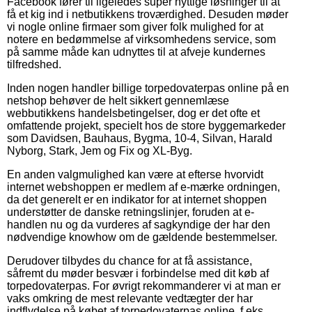
Facebook fører til ligeledes super nyttige løsninger til at
få et kig ind i netbutikkens troværdighed. Desuden møder
vi nogle online firmaer som giver folk mulighed for at
notere en bedømmelse af virksomhedens service, som
på samme måde kan udnyttes til at afveje kundernes
tilfredshed.
Inden nogen handler billige torpedovaterpas online på en
netshop behøver de helt sikkert gennemlæse
webbutikkens handelsbetingelser, dog er det ofte et
omfattende projekt, specielt hos de store byggemarkeder
som Davidsen, Bauhaus, Bygma, 10-4, Silvan, Harald
Nyborg, Stark, Jem og Fix og XL-Byg.
En anden valgmulighed kan være at efterse hvorvidt
internet webshoppen er medlem af e-mærke ordningen,
da det generelt er en indikator for at internet shoppen
understøtter de danske retningslinjer, foruden at e-
handlen nu og da vurderes af sagkyndige der har den
nødvendige knowhow om de gældende bestemmelser.
Derudover tilbydes du chance for at få assistance,
såfremt du møder besvær i forbindelse med dit køb af
torpedovaterpas. For øvrigt rekommanderer vi at man er
vaks omkring de mest relevante vedtægter der har
indflydelse på købet af torpedovaterpas online, f.eks.