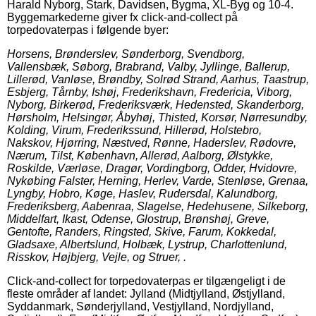
Harald Nyborg, Stark, Davidsen, Bygma, XL-Byg og 10-4.
Byggemarkederne giver fx click-and-collect på
torpedovaterpas i følgende byer:
Horsens, Brønderslev, Sønderborg, Svendborg,
Vallensbæk, Søborg, Brabrand, Valby, Jyllinge, Ballerup,
Lillerød, Vanløse, Brøndby, Solrød Strand, Aarhus, Taastrup,
Esbjerg, Tårnby, Ishøj, Frederikshavn, Fredericia, Viborg,
Nyborg, Birkerød, Frederiksværk, Hedensted, Skanderborg,
Hørsholm, Helsingør, Åbyhøj, Thisted, Korsør, Nørresundby,
Kolding, Virum, Frederikssund, Hillerød, Holstebro,
Nakskov, Hjørring, Næstved, Rønne, Haderslev, Rødovre,
Nærum, Tilst, København, Allerød, Aalborg, Ølstykke,
Roskilde, Værløse, Dragør, Vordingborg, Odder, Hvidovre,
Nykøbing Falster, Herning, Herlev, Varde, Stenløse, Grenaa,
Lyngby, Hobro, Køge, Haslev, Rudersdal, Kalundborg,
Frederiksberg, Aabenraa, Slagelse, Hedehusene, Silkeborg,
Middelfart, Ikast, Odense, Glostrup, Brønshøj, Greve,
Gentofte, Randers, Ringsted, Skive, Farum, Kokkedal,
Gladsaxe, Albertslund, Holbæk, Lystrup, Charlottenlund,
Risskov, Højbjerg, Vejle, og Struer, .
Click-and-collect for torpedovaterpas er tilgængeligt i de
fleste områder af landet: Jylland (Midtjylland, Østjylland,
Syddanmark, Sønderjylland, Vestjylland, Nordjylland,