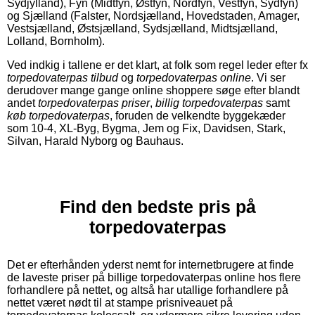
Sydjylland), Fyn (Midtfyn, Østfyn, Nordfyn, Vestfyn, Sydfyn)
og Sjælland (Falster, Nordsjælland, Hovedstaden, Amager,
Vestsjælland, Østsjælland, Sydsjælland, Midtsjælland,
Lolland, Bornholm).
Ved indkig i tallene er det klart, at folk som regel leder efter fx
torpedovaterpas tilbud
og
torpedovaterpas online
. Vi ser
derudover mange gange online shoppere søge efter blandt
andet
torpedovaterpas priser
,
billig torpedovaterpas
samt
køb torpedovaterpas
, foruden de velkendte byggekæder
som 10-4, XL-Byg, Bygma, Jem og Fix, Davidsen, Stark,
Silvan, Harald Nyborg og Bauhaus.
Find den bedste pris på
torpedovaterpas
Det er efterhånden yderst nemt for internetbrugere at finde
de laveste priser på billige torpedovaterpas online hos flere
forhandlere på nettet, og altså har utallige forhandlere på
nettet været nødt til at stampe prisniveauet på