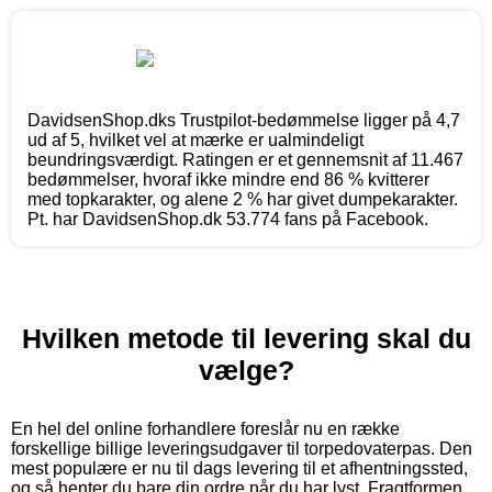
DavidsenShop.dks Trustpilot-bedømmelse ligger på 4,7
ud af 5, hvilket vel at mærke er ualmindeligt
beundringsværdigt. Ratingen er et gennemsnit af 11.467
bedømmelser, hvoraf ikke mindre end 86 % kvitterer
med topkarakter, og alene 2 % har givet dumpekarakter.
Pt. har DavidsenShop.dk 53.774 fans på Facebook.
Hvilken metode til levering skal du
vælge?
En hel del online forhandlere foreslår nu en række
forskellige billige leveringsudgaver til torpedovaterpas. Den
mest populære er nu til dags levering til et afhentningssted,
og så henter du bare din ordre når du har lyst. Fragtformen