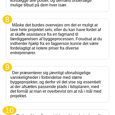
kortlægge alle poster, og dernæst undersøge
mulige tilbud på dem hver især.
8
Måske det burdes overvejes om det er muligt at
lave hele projektet selv, eller du kan have fordel af
at skaffe assistance fra en fagmand til
færdiggørelsen af byggeprocessen. Forudsat at du
indhenter hjælp fra en fagperson kunne det være
fordelagtigt at notere priser fra diverse
entreprenører.
9
Der præsenterer sig jævnligt uforudsigelige
vanskeligheder i forbindelse med større
byggeprojekter, og derfor vil det vise sig essentielt
at der afsættes passende plads i tidsplanen, med
det formål at man er overbevist om at nå i mål med
projektet.
10