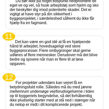
Du bør ikke på noget tidspunkt nedprioritere dit
eget ve og vel, så husk arbejdstøj som hjelm og sko
der beskytter dig imod potentielle skader. Det er
vigtigt at have styr på din sikkerhed i
byggeprojektet, i særdeleshed såfremt du ikke får
hjælp fra en fagmand.
11
Det kan være en god idé at få en hjælpende
hånd til arbejdet, hovedsageligt ved store
byggeprocesser. Flere ombygninger skal gerne
udføres af flere mennesker. Derudover må det blive
bedre og sjovere når man er flere til at løse
opgaven.
12
For projekter udendørs kan vejret få en
betydningsfuld rolle. Således må du med jævne
mellemrum undersøge vejrforudsigelserne i tiden
op til byggeriets begyndelse, så det forhåbentlig
ikke pludselig starter med at stå ned i stænger når
du netop er midt i dit komplicerede projekt.