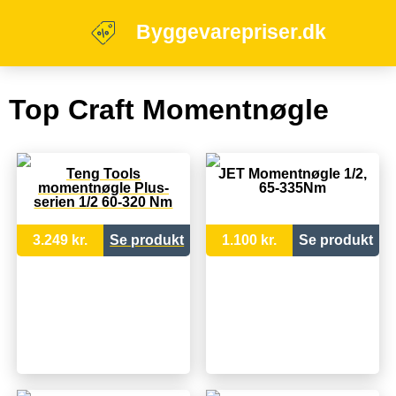
Byggevarepriser.dk
Top Craft Momentnøgle
Teng Tools
JET Momentnøgle 1/2,
momentnøgle Plus-
65-335Nm
serien 1/2 60-320 Nm
3.249 kr.
Se produkt
1.100 kr.
Se produkt