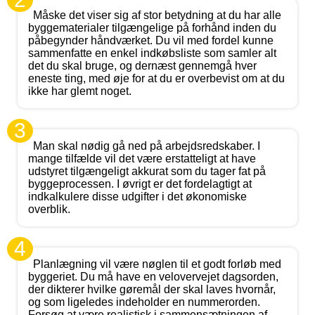
Måske det viser sig af stor betydning at du har alle
byggematerialer tilgængelige på forhånd inden du
påbegynder håndværket. Du vil med fordel kunne
sammenfatte en enkel indkøbsliste som samler alt
det du skal bruge, og dernæst gennemgå hver
eneste ting, med øje for at du er overbevist om at du
ikke har glemt noget.
3
Man skal nødig gå ned på arbejdsredskaber. I
mange tilfælde vil det være erstatteligt at have
udstyret tilgængeligt akkurat som du tager fat på
byggeprocessen. I øvrigt er det fordelagtigt at
indkalkulere disse udgifter i det økonomiske
overblik.
4
Planlægning vil være nøglen til et godt forløb med
byggeriet. Du må have en velovervejet dagsorden,
der dikterer hvilke gøremål der skal laves hvornår,
og som ligeledes indeholder en nummerorden.
Forsøg at være realistisk i sammensætningen af