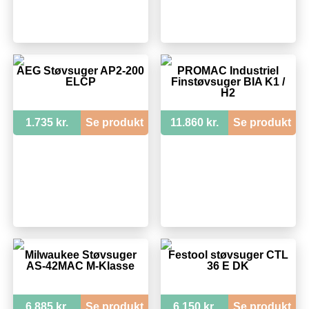
AEG Støvsuger AP2-200
PROMAC Industriel
ELCP
Finstøvsuger BIA K1 /
H2
1.735 kr.
Se produkt
11.860 kr.
Se produkt
Milwaukee Støvsuger
Festool støvsuger CTL
AS-42MAC M-Klasse
36 E DK
6.885 kr.
Se produkt
6.150 kr.
Se produkt