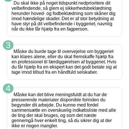
Du skal ikke på noget tidspunkt nedprioritere dit
velbefindende, så glem ej sikkerhedsbeklædning
herunder hoved- og fodbeklædning som skåner dig
imod hændelige skader. Det er af stor betydning at
have styr på dit velbefindende i byggeriet, navnlig
når du ikke får hjælp fra en fagperson.
3
Måske du burde tage til overvejelse om byggeriet
kan klares alene, eller du skal fremskaffe hjælp fra
en professionel til færdiggørelsen af byggeriet. Hvis
du får hjælp fra en ekspert kan det godt betale sig at
tage imod tilbud fra en håndfuld selskaber.
4
Måske kan det blive meningsfuldt at du har de
presserende materialer disponible forinden du
begynder dit arbejde. Du kunne med fordel
sammensætte en overskuelig indkøbsliste med alle
de ting der skal bruges, og som det næste
gennemgå hver enkelt ting, så du sikrer dig at der
ikke er nogen mangler.