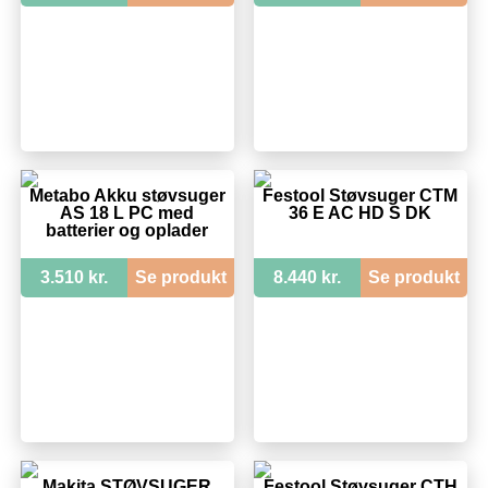
Metabo Akku støvsuger
Festool Støvsuger CTM
AS 18 L PC med
36 E AC HD S DK
batterier og oplader
3.510 kr.
Se produkt
8.440 kr.
Se produkt
Makita STØVSUGER
Festool Støvsuger CTH