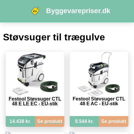
Byggevarepriser.dk
Støvsuger til trægulve
Festool Støvsuger CTL
Festool Støvsuger CTL
48 E LE EC - EU-stik
48 E AC - EU-stik
14.438 kr.
Se produkt
8.544 kr.
Se produkt