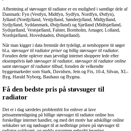
Afhentning af støvsuger til radiator er en mulighed i samtlige dele af
Danmark: Fyn (Vestfyn, Midtfyn, Sydfyn, Nordfyn, Østfyn),
Jylland (Nordjylland, Vestjylland, Sønderjylland, Midtjylland,
Sydjylland, Syddanmark, Østjylland) og Sjælland (Midtsjælland,
Sydsjælland, Vestsjælland, Falster, Bornholm, Amager, Lolland,
Nordsjælland, Hovedstaden, Østsjælland).
Når man kigger i data fremstår det tydeligt, at netshoppere tit søger
bl.a.
støvsuger til radiator priser
og
billig støvsuger til radiator
.
Foruden dette oplever man jævnligt internet shoppere lede efter
eksempelvis
køb støvsuger til radiator
,
støvsuger til radiator online
samt
støvsuger til radiator tilbud
, foruden de velkendte
byggemarkeder som Stark, Davidsen, Jem og Fix, 10-4, Silvan, XL-
Byg, Harald Nyborg, Bauhaus og Bygma.
Få den bedste pris på støvsuger til
radiator
Det er i dag særdeles problemfrit for enhver at lave
prissammenligning på billige støvsuger til radiator online hos
forskellige internet handler, og med det motiv har adskillige online
selskaber set sig nødsaget til at nedbringe prisen på støvsuger til
radiator voldsomt, og endda garantere gebyrfri levering.