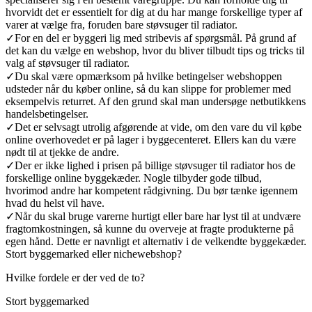
hvorvidt det er essentielt for dig at du har mange forskellige typer af
varer at vælge fra, foruden bare støvsuger til radiator.
✓
For en del er byggeri lig med stribevis af spørgsmål. På grund af
det kan du vælge en webshop, hvor du bliver tilbudt tips og tricks til
valg af støvsuger til radiator.
✓
Du skal være opmærksom på hvilke betingelser webshoppen
udsteder når du køber online, så du kan slippe for problemer med
eksempelvis returret. Af den grund skal man undersøge netbutikkens
handelsbetingelser.
✓
Det er selvsagt utrolig afgørende at vide, om den vare du vil købe
online overhovedet er på lager i byggecenteret. Ellers kan du være
nødt til at tjekke de andre.
✓
Der er ikke lighed i prisen på billige støvsuger til radiator hos de
forskellige online byggekæder. Nogle tilbyder gode tilbud,
hvorimod andre har kompetent rådgivning. Du bør tænke igennem
hvad du helst vil have.
✓
Når du skal bruge varerne hurtigt eller bare har lyst til at undvære
fragtomkostningen, så kunne du overveje at fragte produkterne på
egen hånd. Dette er navnligt et alternativ i de velkendte byggekæder.
Stort byggemarked eller nichewebshop?
Hvilke fordele er der ved de to?
Stort byggemarked