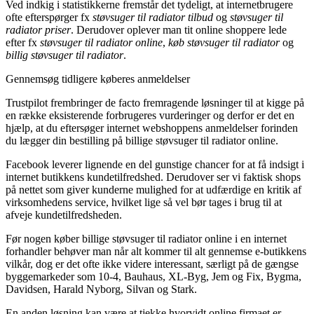
Ved indkig i statistikkerne fremstår det tydeligt, at internetbrugere
ofte efterspørger fx
støvsuger til radiator tilbud
og
støvsuger til
radiator priser
. Derudover oplever man tit online shoppere lede
efter fx
støvsuger til radiator online
,
køb støvsuger til radiator
og
billig støvsuger til radiator
.
Gennemsøg tidligere køberes anmeldelser
Trustpilot frembringer de facto fremragende løsninger til at kigge på
en række eksisterende forbrugeres vurderinger og derfor er det en
hjælp, at du eftersøger internet webshoppens anmeldelser forinden
du lægger din bestilling på billige støvsuger til radiator online.
Facebook leverer lignende en del gunstige chancer for at få indsigt i
internet butikkens kundetilfredshed. Derudover ser vi faktisk shops
på nettet som giver kunderne mulighed for at udfærdige en kritik af
virksomhedens service, hvilket lige så vel bør tages i brug til at
afveje kundetilfredsheden.
Før nogen køber billige støvsuger til radiator online i en internet
forhandler behøver man når alt kommer til alt gennemse e-butikkens
vilkår, dog er det ofte ikke videre interessant, særligt på de gængse
byggemarkeder som 10-4, Bauhaus, XL-Byg, Jem og Fix, Bygma,
Davidsen, Harald Nyborg, Silvan og Stark.
En anden løsning kan være at tjekke hvorvidt online firmaet er