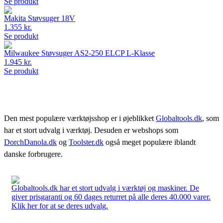
Se produkt
Makita Støvsuger 18V
1.355 kr.
Se produkt
Milwaukee Støvsuger AS2-250 ELCP L-Klasse
1.945 kr.
Se produkt
Den mest populære værktøjsshop er i øjeblikket
Globaltools.dk
, som
har et stort udvalg i værktøj. Desuden er webshops som
DorchDanola.dk
og
Toolster.dk
også meget populære iblandt
danske forbrugere.
Globaltools.dk har et stort udvalg i værktøj og maskiner. De
giver prisgaranti og 60 dages returret på alle deres 40.000 varer.
Klik her for at se deres udvalg.