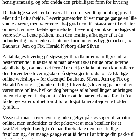
hensigtsmæssig, og ofte endda den prisbilligste form for levering.
Du bør lige så vel tænke over at få ordren sendt hjem til dig privat
eller ud til dit arbejde. Leveringsmetoden bliver mange gange en lille
smule dyrere, men ydermere i høj grad nem ift. støvsuger til radiator
online. Den mest betalelige metode til levering kan ikke modsiges at
være selv at hente pakken, men den løsning afhænger af at du
befinder dig i nærheden af internet forretningens byggemarked, fx
Bauhaus, Jem og Fix, Harald Nyborg eller Silvan.
Antal dages levering på støvsuger til radiator er naturligvis ultra
bestemmende i tilfælde af at man absolut skal bruge produkterne
øjeblikkeligt, og med det formål er det jo vigtigt at man kontrollerer
den forventede leveringsdato på støvsuger til radiator. Adskillige
online webshops – for eksempel Bauhaus, Silvan, Jem og Fix og
Harald Nyborg – garanterer billig 1 hverdags levering på adskillige
varenumre online, hvilket dog betinges af at bestillingen anbringes
inden et angivent tidspunkt, således at de har en chance for at nå at
få de nye varer ordnet forud for at logistikmedarbejderne holder
fyraften.
Visse e-firmaer lover levering uden gebyr på støvsuger til radiator
online, men undertiden er det påkrævet at man bestiller for et
fastslået beløb. I øvrigt må man foretrække den mest billige
fragtløsning, der mange gange er at få dem til at bringe din pakke til