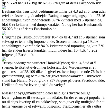
øjeblikket har XL-Byg.dk 67.935 følgere af deres Facebook-side.
Bauhaus.dks Trustpilot-bedømmelse ligger på 4,3 ud af 5, som uden
tvivl er ekstremt godt arbejde. Ratingen tager udgangspunkt i 23.161
anbefalinger, hvor imponerende 69 % kvitterer med 5 stjerner, og
blot 8 % kvitterer med dumpekarakter. Nu og her har Bauhaus.dk
56.023 fans af deres Facebook-side.
Brugerne på Trustpilot vurderer 10-4.dk til 4,7 ud af 5 stjerner, som
selvsagt er temmelig imponerende. Scoren er baseret på 19.208
anbefalinger, hvoraf hele 84 % kvitterer med toprating, og kun 2 %
har givet den laveste karakter. Indtil videre har 10-4.dk 43.202
følgere på Facebook.
Trustpilot-brugerne vurderer Harald-Nyborg.dk til 4,6 ud af 5
stjerner, hvilket utvivlsomt er kolossalt flot. Vurderingen er et
gennemsnit af 28.109 tilkendegivelser, hvor imponerende 76 % har
givet toprating, og bare 4 % har givet dumpekarakter. I skrivende
stund har Harald-Nyborg.dk 8.857 følgere på deres Facebook-side.
Hvilken form for levering skal du vælge?
Masser af byggemarkeder tildeler heldigvis diverse billige
leveringsformer til støvsuger til radiator. En der er meget populær er
nu til dags levering til en pakkeshop, som giver dig mulighed for at
hente varerne på et selvvalgt tidspunkt. Fragtformen er altså ultra