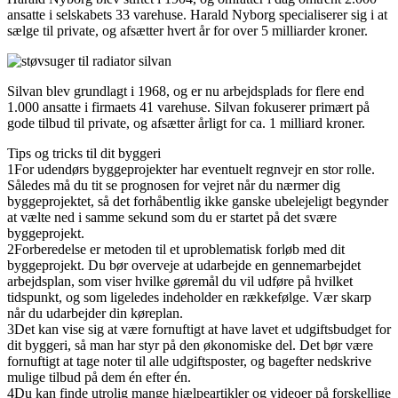
ansatte i selskabets 33 varehuse. Harald Nyborg specialiserer sig i at
sælge til private, og afsætter hvert år for over 5 milliarder kroner.
Silvan blev grundlagt i 1968, og er nu arbejdsplads for flere end
1.000 ansatte i firmaets 41 varehuse. Silvan fokuserer primært på
gode tilbud til private, og afsætter årligt for ca. 1 milliard kroner.
Tips og tricks til dit byggeri
1
For udendørs byggeprojekter har eventuelt regnvejr en stor rolle.
Således må du tit se prognosen for vejret når du nærmer dig
byggeprojektet, så det forhåbentlig ikke ganske ubelejeligt begynder
at vælte ned i samme sekund som du er startet på det svære
byggeprojekt.
2
Forberedelse er metoden til et uproblematisk forløb med dit
byggeprojekt. Du bør overveje at udarbejde en gennemarbejdet
arbejdsplan, som viser hvilke gøremål du vil udføre på hvilket
tidspunkt, og som ligeledes indeholder en rækkefølge. Vær skarp
når du udarbejder din køreplan.
3
Det kan vise sig at være fornuftigt at have lavet et udgiftsbudget for
dit byggeri, så man har styr på den økonomiske del. Det bør være
fornuftigt at tage noter til alle udgiftsposter, og bagefter nedskrive
mulige tilbud på dem én efter én.
4
Du kan finde utrolig mange hjælpeartikler og videoer på forskellige