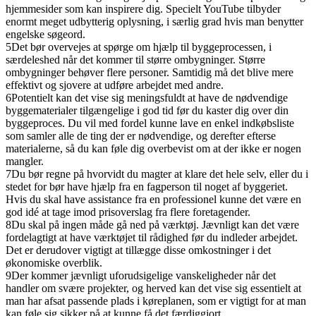
hjemmesider som kan inspirere dig. Specielt YouTube tilbyder
enormt meget udbytterig oplysning, i særlig grad hvis man benytter
engelske søgeord.
5
Det bør overvejes at spørge om hjælp til byggeprocessen, i
særdeleshed når det kommer til større ombygninger. Større
ombygninger behøver flere personer. Samtidig må det blive mere
effektivt og sjovere at udføre arbejdet med andre.
6
Potentielt kan det vise sig meningsfuldt at have de nødvendige
byggematerialer tilgængelige i god tid før du kaster dig over din
byggeproces. Du vil med fordel kunne lave en enkel indkøbsliste
som samler alle de ting der er nødvendige, og derefter efterse
materialerne, så du kan føle dig overbevist om at der ikke er nogen
mangler.
7
Du bør regne på hvorvidt du magter at klare det hele selv, eller du i
stedet for bør have hjælp fra en fagperson til noget af byggeriet.
Hvis du skal have assistance fra en professionel kunne det være en
god idé at tage imod prisoverslag fra flere foretagender.
8
Du skal på ingen måde gå ned på værktøj. Jævnligt kan det være
fordelagtigt at have værktøjet til rådighed før du indleder arbejdet.
Det er derudover vigtigt at tillægge disse omkostninger i det
økonomiske overblik.
9
Der kommer jævnligt uforudsigelige vanskeligheder når det
handler om svære projekter, og herved kan det vise sig essentielt at
man har afsat passende plads i køreplanen, som er vigtigt for at man
kan føle sig sikker på at kunne få det færdiggjort.