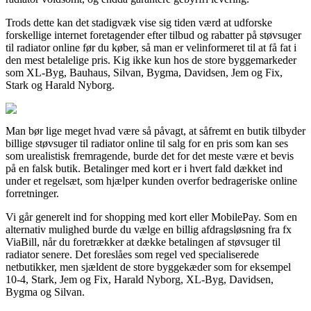
Trods dette kan det stadigvæk vise sig tiden værd at udforske
forskellige internet foretagender efter tilbud og rabatter på støvsuger
til radiator online før du køber, så man er velinformeret til at få fat i
den mest betalelige pris. Kig ikke kun hos de store byggemarkeder
som XL-Byg, Bauhaus, Silvan, Bygma, Davidsen, Jem og Fix,
Stark og Harald Nyborg.
Man bør lige meget hvad være så påvagt, at såfremt en butik tilbyder
billige støvsuger til radiator online til salg for en pris som kan ses
som urealistisk fremragende, burde det for det meste være et bevis
på en falsk butik. Betalinger med kort er i hvert fald dækket ind
under et regelsæt, som hjælper kunden overfor bedrageriske online
forretninger.
Vi går generelt ind for shopping med kort eller MobilePay. Som en
alternativ mulighed burde du vælge en billig afdragsløsning fra fx
ViaBill, når du foretrækker at dække betalingen af støvsuger til
radiator senere. Det foreslåes som regel ved specialiserede
netbutikker, men sjældent de store byggekæder som for eksempel
10-4, Stark, Jem og Fix, Harald Nyborg, XL-Byg, Davidsen,
Bygma og Silvan.