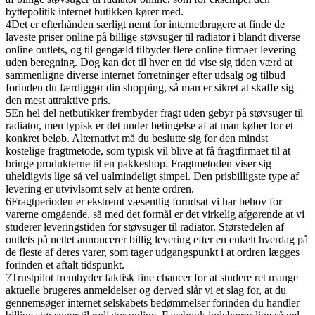
byttepolitik internet butikken kører med.
4
Det er efterhånden særligt nemt for internetbrugere at finde de
laveste priser online på billige støvsuger til radiator i blandt diverse
online outlets, og til gengæld tilbyder flere online firmaer levering
uden beregning. Dog kan det til hver en tid vise sig tiden værd at
sammenligne diverse internet forretninger efter udsalg og tilbud
forinden du færdiggør din shopping, så man er sikret at skaffe sig
den mest attraktive pris.
5
En hel del netbutikker frembyder fragt uden gebyr på støvsuger til
radiator, men typisk er det under betingelse af at man køber for et
konkret beløb. Alternativt må du beslutte sig for den mindst
kostelige fragtmetode, som typisk vil blive at få fragtfirmaet til at
bringe produkterne til en pakkeshop. Fragtmetoden viser sig
uheldigvis lige så vel ualmindeligt simpel. Den prisbilligste type af
levering er utvivlsomt selv at hente ordren.
6
Fragtperioden er ekstremt væsentlig forudsat vi har behov for
varerne omgående, så med det formål er det virkelig afgørende at vi
studerer leveringstiden for støvsuger til radiator. Størstedelen af
outlets på nettet annoncerer billig levering efter en enkelt hverdag på
de fleste af deres varer, som tager udgangspunkt i at ordren lægges
forinden et aftalt tidspunkt.
7
Trustpilot frembyder faktisk fine chancer for at studere ret mange
aktuelle brugeres anmeldelser og derved slår vi et slag for, at du
gennemsøger internet selskabets bedømmelser forinden du handler