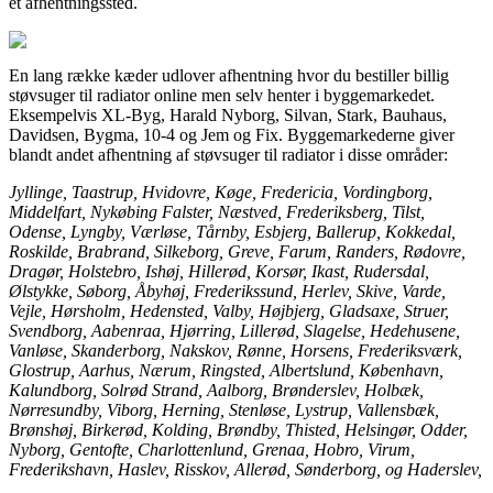
et afhentningssted.
En lang række kæder udlover afhentning hvor du bestiller billig
støvsuger til radiator online men selv henter i byggemarkedet.
Eksempelvis XL-Byg, Harald Nyborg, Silvan, Stark, Bauhaus,
Davidsen, Bygma, 10-4 og Jem og Fix. Byggemarkederne giver
blandt andet afhentning af støvsuger til radiator i disse områder:
Jyllinge, Taastrup, Hvidovre, Køge, Fredericia, Vordingborg,
Middelfart, Nykøbing Falster, Næstved, Frederiksberg, Tilst,
Odense, Lyngby, Værløse, Tårnby, Esbjerg, Ballerup, Kokkedal,
Roskilde, Brabrand, Silkeborg, Greve, Farum, Randers, Rødovre,
Dragør, Holstebro, Ishøj, Hillerød, Korsør, Ikast, Rudersdal,
Ølstykke, Søborg, Åbyhøj, Frederikssund, Herlev, Skive, Varde,
Vejle, Hørsholm, Hedensted, Valby, Højbjerg, Gladsaxe, Struer,
Svendborg, Aabenraa, Hjørring, Lillerød, Slagelse, Hedehusene,
Vanløse, Skanderborg, Nakskov, Rønne, Horsens, Frederiksværk,
Glostrup, Aarhus, Nærum, Ringsted, Albertslund, København,
Kalundborg, Solrød Strand, Aalborg, Brønderslev, Holbæk,
Nørresundby, Viborg, Herning, Stenløse, Lystrup, Vallensbæk,
Brønshøj, Birkerød, Kolding, Brøndby, Thisted, Helsingør, Odder,
Nyborg, Gentofte, Charlottenlund, Grenaa, Hobro, Virum,
Frederikshavn, Haslev, Risskov, Allerød, Sønderborg, og Haderslev,
.