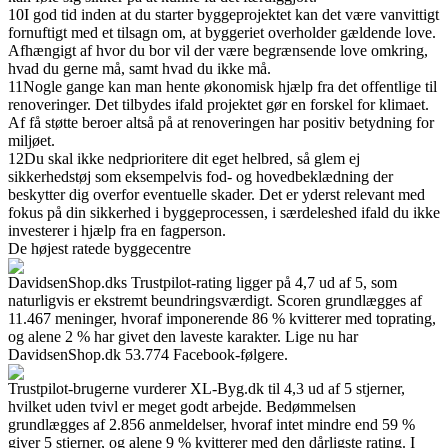
10
I god tid inden at du starter byggeprojektet kan det være vanvittigt
fornuftigt med et tilsagn om, at byggeriet overholder gældende love.
Afhængigt af hvor du bor vil der være begrænsende love omkring,
hvad du gerne må, samt hvad du ikke må.
11
Nogle gange kan man hente økonomisk hjælp fra det offentlige til
renoveringer. Det tilbydes ifald projektet gør en forskel for klimaet.
Af få støtte beroer altså på at renoveringen har positiv betydning for
miljøet.
12
Du skal ikke nedprioritere dit eget helbred, så glem ej
sikkerhedstøj som eksempelvis fod- og hovedbeklædning der
beskytter dig overfor eventuelle skader. Det er yderst relevant med
fokus på din sikkerhed i byggeprocessen, i særdeleshed ifald du ikke
investerer i hjælp fra en fagperson.
De højest ratede byggecentre
DavidsenShop.dks Trustpilot-rating ligger på 4,7 ud af 5, som
naturligvis er ekstremt beundringsværdigt. Scoren grundlægges af
11.467 meninger, hvoraf imponerende 86 % kvitterer med toprating,
og alene 2 % har givet den laveste karakter. Lige nu har
DavidsenShop.dk 53.774 Facebook-følgere.
Trustpilot-brugerne vurderer XL-Byg.dk til 4,3 ud af 5 stjerner,
hvilket uden tvivl er meget godt arbejde. Bedømmelsen
grundlægges af 2.856 anmeldelser, hvoraf intet mindre end 59 %
giver 5 stjerner, og alene 9 % kvitterer med den dårligste rating. I