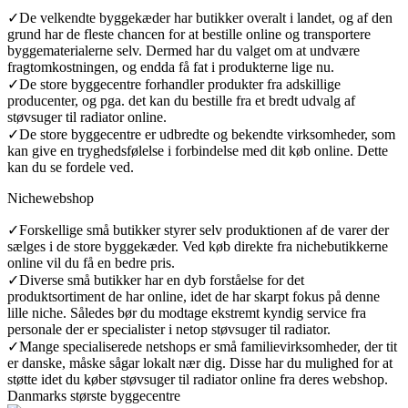
✓
De velkendte byggekæder har butikker overalt i landet, og af den
grund har de fleste chancen for at bestille online og transportere
byggematerialerne selv. Dermed har du valget om at undvære
fragtomkostningen, og endda få fat i produkterne lige nu.
✓
De store byggecentre forhandler produkter fra adskillige
producenter, og pga. det kan du bestille fra et bredt udvalg af
støvsuger til radiator online.
✓
De store byggecentre er udbredte og bekendte virksomheder, som
kan give en tryghedsfølelse i forbindelse med dit køb online. Dette
kan du se fordele ved.
Nichewebshop
✓
Forskellige små butikker styrer selv produktionen af de varer der
sælges i de store byggekæder. Ved køb direkte fra nichebutikkerne
online vil du få en bedre pris.
✓
Diverse små butikker har en dyb forståelse for det
produktsortiment de har online, idet de har skarpt fokus på denne
lille niche. Således bør du modtage ekstremt kyndig service fra
personale der er specialister i netop støvsuger til radiator.
✓
Mange specialiserede netshops er små familievirksomheder, der tit
er danske, måske sågar lokalt nær dig. Disse har du mulighed for at
støtte idet du køber støvsuger til radiator online fra deres webshop.
Danmarks største byggecentre