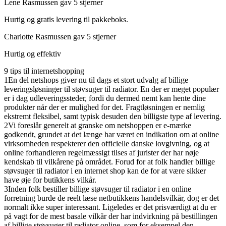
Lene Rasmussen gav 5 stjerner
Hurtig og gratis levering til pakkeboks.
Charlotte Rasmussen gav 5 stjerner
Hurtig og effektiv
9 tips til internetshopping
1
En del netshops giver nu til dags et stort udvalg af billige
leveringsløsninger til støvsuger til radiator. En der er meget populær
er i dag udleveringssteder, fordi du dermed nemt kan hente dine
produkter når der er mulighed for det. Fragtløsningen er nemlig
ekstremt fleksibel, samt typisk desuden den billigste type af levering.
2
Vi foreslår generelt at granske om netshoppen er e-mærke
godkendt, grundet at det længe har været en indikation om at online
virksomheden respekterer den officielle danske lovgivning, og at
online forhandleren regelmæssigt tilses af jurister der har nøje
kendskab til vilkårene på området. Forud for at folk handler billige
støvsuger til radiator i en internet shop kan de for at være sikker
have øje for butikkens vilkår.
3
Inden folk bestiller billige støvsuger til radiator i en online
forretning burde de reelt læse netbutikkens handelsvilkår, dog er det
normalt ikke super interessant. Ligeledes er det prisværdigt at du er
på vagt for de mest basale vilkår der har indvirkning på bestillingen
af billige støvsuger til radiator online, som for eksempel den