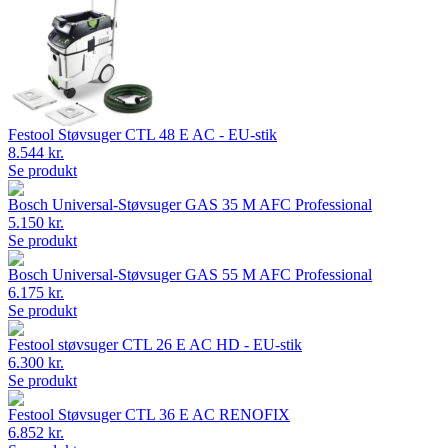
Festool Støvsuger CTL 48 E AC - EU-stik
8.544 kr.
Se produkt
Bosch Universal-Støvsuger GAS 35 M AFC Professional
5.150 kr.
Se produkt
Bosch Universal-Støvsuger GAS 55 M AFC Professional
6.175 kr.
Se produkt
Festool støvsuger CTL 26 E AC HD - EU-stik
6.300 kr.
Se produkt
Festool Støvsuger CTL 36 E AC RENOFIX
6.852 kr.