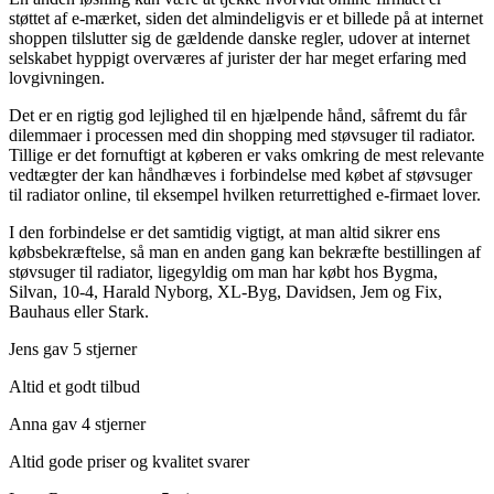
støttet af e-mærket, siden det almindeligvis er et billede på at internet
shoppen tilslutter sig de gældende danske regler, udover at internet
selskabet hyppigt overværes af jurister der har meget erfaring med
lovgivningen.
Det er en rigtig god lejlighed til en hjælpende hånd, såfremt du får
dilemmaer i processen med din shopping med støvsuger til radiator.
Tillige er det fornuftigt at køberen er vaks omkring de mest relevante
vedtægter der kan håndhæves i forbindelse med købet af støvsuger
til radiator online, til eksempel hvilken returrettighed e-firmaet lover.
I den forbindelse er det samtidig vigtigt, at man altid sikrer ens
købsbekræftelse, så man en anden gang kan bekræfte bestillingen af
støvsuger til radiator, ligegyldig om man har købt hos Bygma,
Silvan, 10-4, Harald Nyborg, XL-Byg, Davidsen, Jem og Fix,
Bauhaus eller Stark.
Jens gav 5 stjerner
Altid et godt tilbud
Anna gav 4 stjerner
Altid gode priser og kvalitet svarer