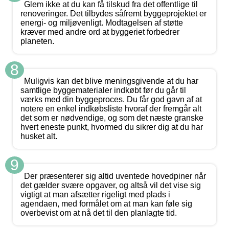
Glem ikke at du kan få tilskud fra det offentlige til
renoveringer. Det tilbydes såfremt byggeprojektet er
energi- og miljøvenligt. Modtagelsen af støtte
kræver med andre ord at byggeriet forbedrer
planeten.
8
Muligvis kan det blive meningsgivende at du har
samtlige byggematerialer indkøbt før du går til
værks med din byggeproces. Du får god gavn af at
notere en enkel indkøbsliste hvoraf der fremgår alt
det som er nødvendige, og som det næste granske
hvert eneste punkt, hvormed du sikrer dig at du har
husket alt.
9
Der præsenterer sig altid uventede hovedpiner når
det gælder svære opgaver, og altså vil det vise sig
vigtigt at man afsætter rigeligt med plads i
agendaen, med formålet om at man kan føle sig
overbevist om at nå det til den planlagte tid.