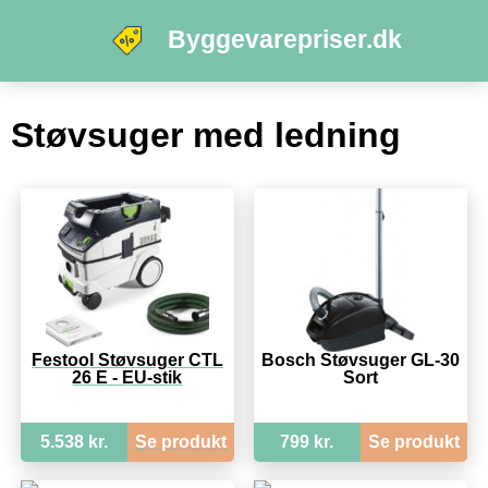
Byggevarepriser.dk
Støvsuger med ledning
Festool Støvsuger CTL
Bosch Støvsuger GL-30
26 E - EU-stik
Sort
5.538 kr.
Se produkt
799 kr.
Se produkt