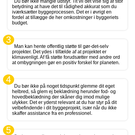
Du bør ikke mangle udstyr. Tit vil det vise sig af stor
betydning at have det til rådighed akkurat som du
iværksætter byggeprocessen. Det er i øvrigt en
fordel at tillægge de her omkostninger i byggeriets
budget.
3
Man kan hente offentlig støtte til gør-det-selv
projekter. Det ydes i tilfælde af at projektet er
klimavenligt. Af få støtte forudsætter med andre ord
at ombygningen gør en positiv forskel for planeten.
4
Du bør ikke på noget tidspunkt glemme dit eget
helbred, så glem ej beklædning herunder fod- og
hovedbeklædning der skåner dig imod mulige
ulykker. Det er yderst relevant at du har styr på dit
velbefindende i dit byggeprojekt, især når du ikke
skaffer assistance fra en professionel.
5