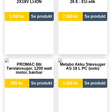
2X18V LI-ION
26 E - EU-stik
3.880 kr.
Se produkt
7.369 kr.
Se produkt
PROMAC 6ltr
Metabo Akku Støvsuger
Tørstøvsuger, 1200 watt
AS 18 L PC (solo)
motor, bærbar
885 kr.
Se produkt
1.420 kr.
Se produkt