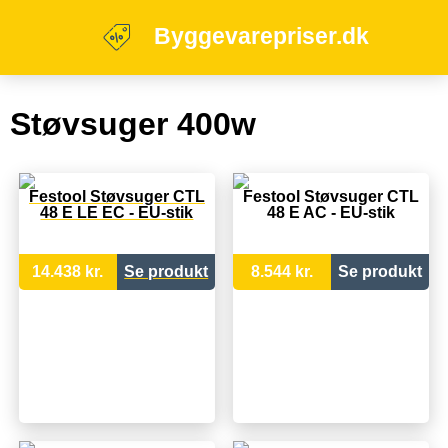
Byggevarepriser.dk
Støvsuger 400w
Festool Støvsuger CTL
Festool Støvsuger CTL
48 E LE EC - EU-stik
48 E AC - EU-stik
14.438 kr.
Se produkt
8.544 kr.
Se produkt