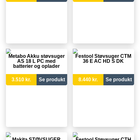
Metabo Akku støvsuger
Festool Støvsuger CTM
AS 18 L PC med
36 E AC HD S DK
batterier og oplader
3.510 kr.
Se produkt
8.440 kr.
Se produkt
Makita STØVSUGER
Festool Støvsuger CTH