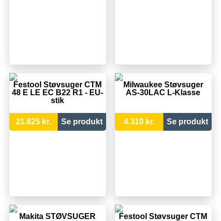
Festool Støvsuger CTM
Milwaukee Støvsuger
48 E LE EC B22 R1 - EU-
AS-30LAC L-Klasse
stik
21.825 kr.
Se produkt
4.310 kr.
Se produkt
Makita STØVSUGER
Festool Støvsuger CTM