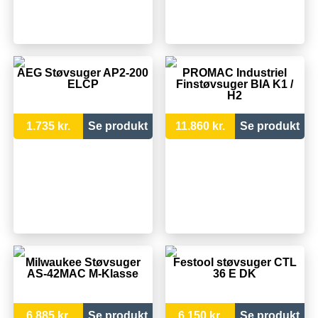
AEG Støvsuger AP2-200
PROMAC Industriel
ELCP
Finstøvsuger BIA K1 /
H2
1.735 kr.
Se produkt
11.860 kr.
Se produkt
Milwaukee Støvsuger
Festool støvsuger CTL
AS-42MAC M-Klasse
36 E DK
6.885 kr.
Se produkt
6.150 kr.
Se produkt