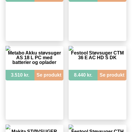
Metabo Akku støvsuger
Festool Støvsuger CTM
AS 18 L PC med
36 E AC HD S DK
batterier og oplader
3.510 kr.
Se produkt
8.440 kr.
Se produkt
Makita STØVSUGER
Festool Støvsuger CTH