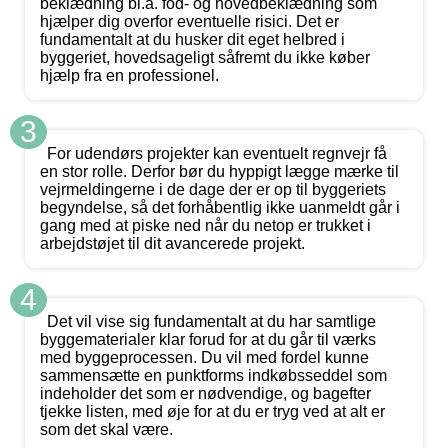
beklædning bl.a. fod- og hovedbeklædning som
hjælper dig overfor eventuelle risici. Det er
fundamentalt at du husker dit eget helbred i
byggeriet, hovedsageligt såfremt du ikke køber
hjælp fra en professionel.
3
For udendørs projekter kan eventuelt regnvejr få
en stor rolle. Derfor bør du hyppigt lægge mærke til
vejrmeldingerne i de dage der er op til byggeriets
begyndelse, så det forhåbentlig ikke uanmeldt går i
gang med at piske ned når du netop er trukket i
arbejdstøjet til dit avancerede projekt.
4
Det vil vise sig fundamentalt at du har samtlige
byggematerialer klar forud for at du går til værks
med byggeprocessen. Du vil med fordel kunne
sammensætte en punktforms indkøbsseddel som
indeholder det som er nødvendige, og bagefter
tjekke listen, med øje for at du er tryg ved at alt er
som det skal være.