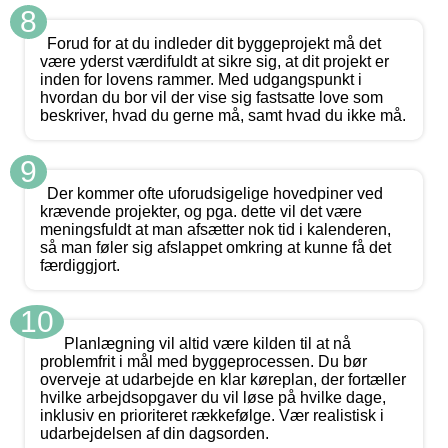
8
Forud for at du indleder dit byggeprojekt må det
være yderst værdifuldt at sikre sig, at dit projekt er
inden for lovens rammer. Med udgangspunkt i
hvordan du bor vil der vise sig fastsatte love som
beskriver, hvad du gerne må, samt hvad du ikke må.
9
Der kommer ofte uforudsigelige hovedpiner ved
krævende projekter, og pga. dette vil det være
meningsfuldt at man afsætter nok tid i kalenderen,
så man føler sig afslappet omkring at kunne få det
færdiggjort.
10
Planlægning vil altid være kilden til at nå
problemfrit i mål med byggeprocessen. Du bør
overveje at udarbejde en klar køreplan, der fortæller
hvilke arbejdsopgaver du vil løse på hvilke dage,
inklusiv en prioriteret rækkefølge. Vær realistisk i
udarbejdelsen af din dagsorden.