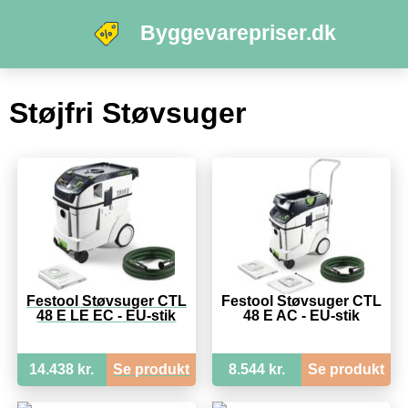
Byggevarepriser.dk
Støjfri Støvsuger
Festool Støvsuger CTL
Festool Støvsuger CTL
48 E LE EC - EU-stik
48 E AC - EU-stik
14.438 kr.
Se produkt
8.544 kr.
Se produkt