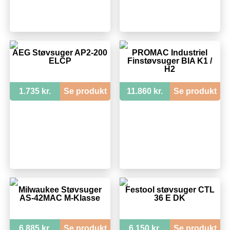
AEG Støvsuger AP2-200
PROMAC Industriel
ELCP
Finstøvsuger BIA K1 /
H2
1.735 kr.
Se produkt
11.860 kr.
Se produkt
Milwaukee Støvsuger
Festool støvsuger CTL
AS-42MAC M-Klasse
36 E DK
6.885 kr.
Se produkt
6.150 kr.
Se produkt