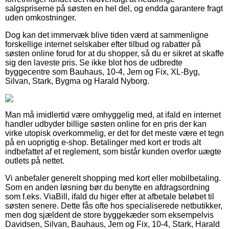
salgspriserne på søsten en hel del, og endda garantere fragt
uden omkostninger.
Dog kan det immervæk blive tiden værd at sammenligne
forskellige internet selskaber efter tilbud og rabatter på
søsten online forud for at du shopper, så du er sikret at skaffe
sig den laveste pris. Se ikke blot hos de udbredte
byggecentre som Bauhaus, 10-4, Jem og Fix, XL-Byg,
Silvan, Stark, Bygma og Harald Nyborg.
Man må imidlertid være omhyggelig med, at ifald en internet
handler udbyder billige søsten online for en pris der kan
virke utopisk overkommelig, er det for det meste være et tegn
på en uoprigtig e-shop. Betalinger med kort er trods alt
indbefattet af et reglement, som bistår kunden overfor uægte
outlets på nettet.
Vi anbefaler generelt shopping med kort eller mobilbetaling.
Som en anden løsning bør du benytte en afdragsordning
som f.eks. ViaBill, ifald du higer efter at afbetale beløbet til
søsten senere. Dette fås ofte hos specialiserede netbutikker,
men dog sjældent de store byggekæder som eksempelvis
Davidsen, Silvan, Bauhaus, Jem og Fix, 10-4, Stark, Harald