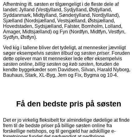
Afhentning ift. søsten er tilgængeligt i de fleste dele af
landet: Jylland (Vestjylland, Sydjylland, Østjylland,
Syddanmark, Midtjylland, Sønderjylland, Nordjylland),
Sjælland (Nordsjælland, Vestsjælland, Østsjælland,
Hovedstaden, Sydsjælland, Falster, Bornholm, Lolland,
Amager, Midtsjælland) og Fyn (Nordfyn, Midtfyn, Vestfyn,
Sydfyn, Østfyn).
Ved kig i tallene bliver det tydeligt, at mennesker jævnligt
søger eksempelvis
søsten tilbud
og
søsten priser
. Foruden
dette oplever man tit mennesker lede efter eksempelvis
søsten online
,
billig søsten
og
køb søsten
, foruden de
kendte byggekæder som Davidsen, Silvan, Harald Nyborg,
Bauhaus, Stark, XL-Byg, Jem og Fix, Bygma og 10-4.
Få den bedste pris på søsten
Det er jo virkelig fleksibelt for almindelige dødelige at finde
frem til de bedste priser på billige søsten online fra
forskellige netshops, og til gengæld har adskillige e-
forretninger fundet det nødvendigt at nedbringe