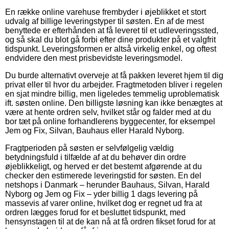
En række online varehuse frembyder i øjeblikket et stort
udvalg af billige leveringstyper til søsten. En af de mest
benyttede er efterhånden at få leveret til et udleveringssted,
og så skal du blot gå forbi efter dine produkter på et valgfrit
tidspunkt. Leveringsformen er altså virkelig enkel, og oftest
endvidere den mest prisbevidste leveringsmodel.
Du burde alternativt overveje at få pakken leveret hjem til dig
privat eller til hvor du arbejder. Fragtmetoden bliver i regelen
en sjat mindre billig, men ligeledes temmelig uproblematisk
ift. søsten online. Den billigste løsning kan ikke benægtes at
være at hente ordren selv, hvilket står og falder med at du
bor tæt på online forhandlerens byggecenter, for eksempel
Jem og Fix, Silvan, Bauhaus eller Harald Nyborg.
Fragtperioden på søsten er selvfølgelig vældig
betydningsfuld i tilfælde af at du behøver din ordre
øjeblikkeligt, og herved er det bestemt afgørende at du
checker den estimerede leveringstid for søsten. En del
netshops i Danmark – herunder Bauhaus, Silvan, Harald
Nyborg og Jem og Fix – yder billig 1 dags levering på
massevis af varer online, hvilket dog er regnet ud fra at
ordren lægges forud for et besluttet tidspunkt, med
hensynstagen til at de kan nå at få ordren fikset forud for at