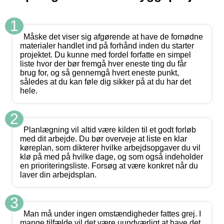
1
Måske det viser sig afgørende at have de fornødne
materialer handlet ind på forhånd inden du starter
projektet. Du kunne med fordel forfatte en simpel
liste hvor der bør fremgå hver eneste ting du får
brug for, og så gennemgå hvert eneste punkt,
således at du kan føle dig sikker på at du har det
hele.
2
Planlægning vil altid være kilden til et godt forløb
med dit arbejde. Du bør overveje at liste en klar
køreplan, som dikterer hvilke arbejdsopgaver du vil
klø på med på hvilke dage, og som også indeholder
en prioriteringsliste. Forsøg at være konkret når du
laver din arbejdsplan.
3
Man må under ingen omstændigheder fattes grej. I
mange tilfælde vil det være uundværligt at have det