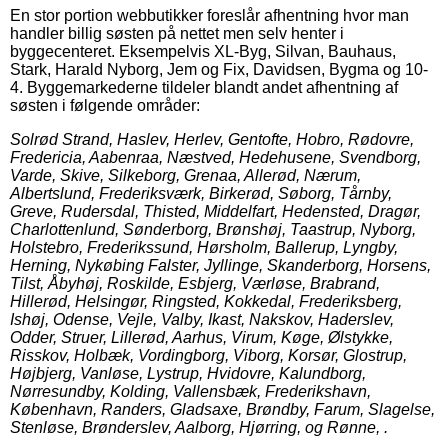
En stor portion webbutikker foreslår afhentning hvor man
handler billig søsten på nettet men selv henter i
byggecenteret. Eksempelvis XL-Byg, Silvan, Bauhaus,
Stark, Harald Nyborg, Jem og Fix, Davidsen, Bygma og 10-
4. Byggemarkederne tildeler blandt andet afhentning af
søsten i følgende områder:
Solrød Strand, Haslev, Herlev, Gentofte, Hobro, Rødovre,
Fredericia, Aabenraa, Næstved, Hedehusene, Svendborg,
Varde, Skive, Silkeborg, Grenaa, Allerød, Nærum,
Albertslund, Frederiksværk, Birkerød, Søborg, Tårnby,
Greve, Rudersdal, Thisted, Middelfart, Hedensted, Dragør,
Charlottenlund, Sønderborg, Brønshøj, Taastrup, Nyborg,
Holstebro, Frederikssund, Hørsholm, Ballerup, Lyngby,
Herning, Nykøbing Falster, Jyllinge, Skanderborg, Horsens,
Tilst, Åbyhøj, Roskilde, Esbjerg, Værløse, Brabrand,
Hillerød, Helsingør, Ringsted, Kokkedal, Frederiksberg,
Ishøj, Odense, Vejle, Valby, Ikast, Nakskov, Haderslev,
Odder, Struer, Lillerød, Aarhus, Virum, Køge, Ølstykke,
Risskov, Holbæk, Vordingborg, Viborg, Korsør, Glostrup,
Højbjerg, Vanløse, Lystrup, Hvidovre, Kalundborg,
Nørresundby, Kolding, Vallensbæk, Frederikshavn,
København, Randers, Gladsaxe, Brøndby, Farum, Slagelse,
Stenløse, Brønderslev, Aalborg, Hjørring, og Rønne, .