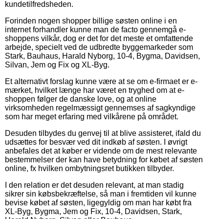
kundetilfredsheden.
Forinden nogen shopper billige søsten online i en
internet forhandler kunne man de facto gennemgå e-
shoppens vilkår, dog er det for det meste et omfattende
arbejde, specielt ved de udbredte byggemarkeder som
Stark, Bauhaus, Harald Nyborg, 10-4, Bygma, Davidsen,
Silvan, Jem og Fix og XL-Byg.
Et alternativt forslag kunne være at se om e-firmaet er e-
mærket, hvilket længe har været en tryghed om at e-
shoppen følger de danske love, og at online
virksomheden regelmæssigt gennemses af sagkyndige
som har meget erfaring med vilkårene på området.
Desuden tilbydes du genvej til at blive assisteret, ifald du
udsættes for besvær ved dit indkøb af søsten. I øvrigt
anbefales det at køber er vidende om de mest relevante
bestemmelser der kan have betydning for købet af søsten
online, fx hvilken ombytningsret butikken tilbyder.
I den relation er det desuden relevant, at man stadig
sikrer sin købsbekræftelse, så man i fremtiden vil kunne
bevise købet af søsten, ligegyldig om man har købt fra
XL-Byg, Bygma, Jem og Fix, 10-4, Davidsen, Stark,