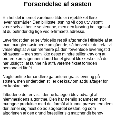
Forsendelse af søsten
En hel del internet varehuse tildeler i øjeblikket flere
leveringsmåder. Den billigste løsning vil dog utvivlsomt
være selv at hente søstenene, men den løsning betinges af
at du befinder dig lige ved e-firmaets adresse.
Leveringstiden er selvfølgelig ret så afgørende i tilfælde af at
man mangler søstenene omgående, så herved er det relativt
væsentligt at vi ser nærmere på den forventede leveringstid
på søsten – men som ikke desto mindre stiller krav om at
ordren køres igennem forud for et givent klokkeslæt, så de
har udsigt til at kunne nå at få varerne fikset forinden
personalet får fri.
Nogle online forhandlere garanterer gratis levering på
søsten, men undertiden stiller det krav om at du aftager for
en konkret pris.
Tilbudene der er vist i denne kategori blev udvalgt af
hjemmesidens algoritme. Den har nemlig scannet en stor
mængde produkter med det formål at kunne præsentere dem
der læner sig mest op ad søgeordet søsten, og som
algoritmen af den grund forestiller sig matcher dit behov