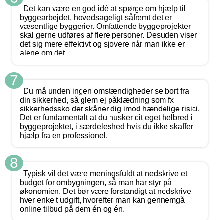
Det kan være en god idé at spørge om hjælp til
byggearbejdet, hovedsageligt såfremt det er
væsentlige byggerier. Omfattende byggeprojekter
skal gerne udføres af flere personer. Desuden viser
det sig mere effektivt og sjovere når man ikke er
alene om det.
7
Du må unden ingen omstændigheder se bort fra
din sikkerhed, så glem ej påklædning som fx
sikkerhedssko der skåner dig imod hændelige risici.
Det er fundamentalt at du husker dit eget helbred i
byggeprojektet, i særdeleshed hvis du ikke skaffer
hjælp fra en professionel.
8
Typisk vil det være meningsfuldt at nedskrive et
budget for ombygningen, så man har styr på
økonomien. Det bør være forstandigt at nedskrive
hver enkelt udgift, hvorefter man kan gennemgå
online tilbud på dem én og én.