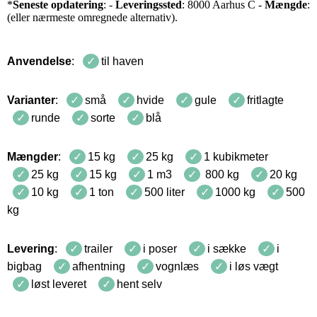
*
Seneste opdatering
: -
Leveringssted
: 8000 Aarhus C -
Mængde
:
(eller nærmeste omregnede alternativ).
Anvendelse
:
til haven
Varianter
:
små
hvide
gule
fritlagte
runde
sorte
blå
Mængder
:
15 kg
25 kg
1 kubikmeter
25 kg
15 kg
1 m3
800 kg
20 kg
10 kg
1 ton
500 liter
1000 kg
500
kg
Levering
:
trailer
i poser
i sække
i
bigbag
afhentning
vognlæs
i løs vægt
løst leveret
hent selv