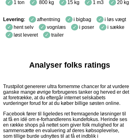
1 ton
800 kg
15 kg
1 m3
20 kg
Levering
:
afhentning
i bigbag
i løs vægt
hent selv
vognlæs
i poser
i sække
løst leveret
trailer
Analyser folks ratings
Trustpilot genererer ultra fornemme chancer for at vurdere
ganske mange øvrige forbrugeres tanker og herved er det
at foretrække, at du eftergår internet selskabets
vurderinger forud for at du køber billige søsten online.
Facebook fører til ligeledes ret fremragende løsninger til
at få en idé om e-forhandlerens kundefokus. Herinde ses
en række shops på nettet som giver folk mulighed for at
sammensætte en evaluering af deres købsoplevelse,
som tillige burde udnyttes til at få et indblik i