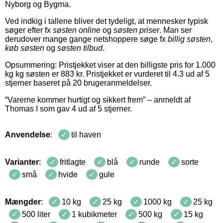
Nyborg og Bygma.
Ved indkig i tallene bliver det tydeligt, at mennesker typisk
søger efter fx
søsten online
og
søsten priser
. Man ser
derudover mange gange netshoppere søge fx
billig søsten
,
køb søsten
og
søsten tilbud
.
Opsummering: Pristjekket viser at den billigste pris for
1.000
kg
kg
søsten
er
883
kr
.
Pristjekket er vurderet til
4.3
ud af 5
stjerner baseret på
20
brugeranmeldelser
.
“
Varerne kommer hurtigt og sikkert frem
” – anmeldt af
Thomas I
som gav
4
ud af
5
stjerner
.
Anvendelse
:
til haven
Varianter
:
fritlagte
blå
runde
sorte
små
hvide
gule
Mængder
:
10 kg
25 kg
1000 kg
25 kg
500 liter
1 kubikmeter
500 kg
15 kg