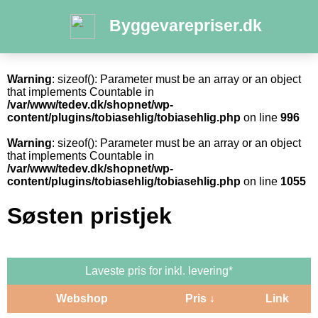
Byggevarepriser.dk
Warning
: sizeof(): Parameter must be an array or an object
that implements Countable in
/var/www/tedev.dk/shopnet/wp-
content/plugins/tobiasehlig/tobiasehlig.php
on line
996
Warning
: sizeof(): Parameter must be an array or an object
that implements Countable in
/var/www/tedev.dk/shopnet/wp-
content/plugins/tobiasehlig/tobiasehlig.php
on line
1055
Søsten pristjek
Laveste pris for inkl. levering*
Webshop
Pris ↓
Link