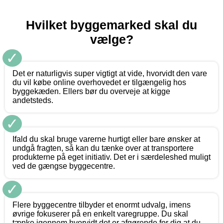
Hvilket byggemarked skal du
vælge?
✓
Det er naturligvis super vigtigt at vide, hvorvidt den vare
du vil købe online overhovedet er tilgængelig hos
byggekæden. Ellers bør du overveje at kigge
andetsteds.
✓
Ifald du skal bruge varerne hurtigt eller bare ønsker at
undgå fragten, så kan du tænke over at transportere
produkterne på eget initiativ. Det er i særdeleshed muligt
ved de gængse byggecentre.
✓
Flere byggecentre tilbyder et enormt udvalg, imens
øvrige fokuserer på en enkelt varegruppe. Du skal
tænke igennem hvorvidt det er afgørende for dig at du