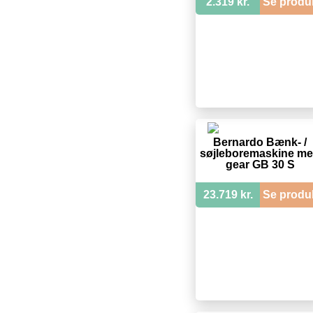
2.319 kr.
Se produ
Bernardo Bænk- /
søjleboremaskine m
gear GB 30 S
23.719 kr.
Se produ