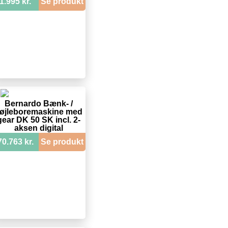
1.995 kr.
Se produkt
Bernardo Bænk- /
øjleboremaskine med
gear DK 50 SK incl. 2-
aksen digital
udlæsning
70.763 kr.
Se produkt