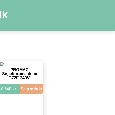
dk
PROMAC
Søjleboremaskine
372E 240V
10.540 kr.
Se produkt