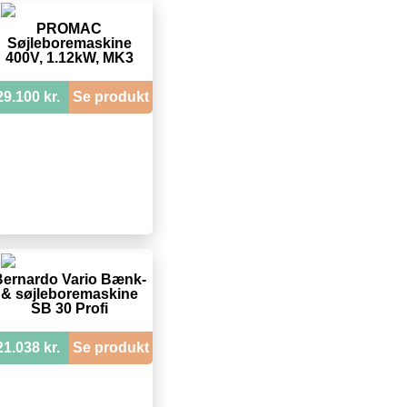
PROMAC
Søjleboremaskine
400V, 1.12kW, MK3
29.100 kr.
Se produkt
ernardo Vario Bænk-
& søjleboremaskine
SB 30 Profi
21.038 kr.
Se produkt