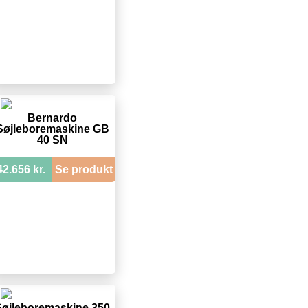
Bernardo
Søjleboremaskine GB
40 SN
42.656 kr.
Se produkt
Søjleboremaskine 350