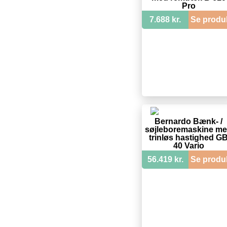
Pro
7.688 kr.
Se produ
Bernardo Bænk- /
søjleboremaskine m
trinløs hastighed G
40 Vario
56.419 kr.
Se produ