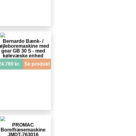
Bernardo Bænk- /
øjleboremaskine med
gear GB 30 S - med
kølevæske enhed
24.769 kr.
Se produkt
PROMAC
Bore/fræsemaskine
JMDT-763016