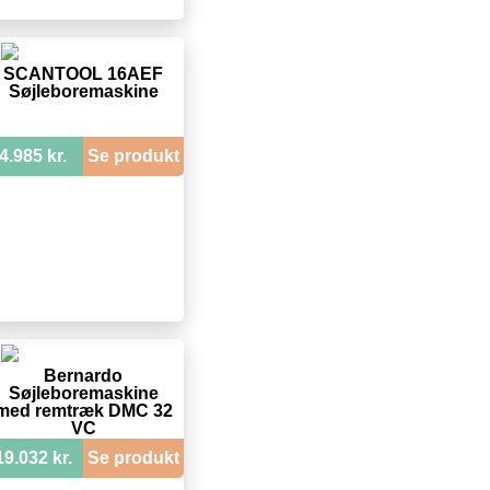
SCANTOOL 16AEF
Søjleboremaskine
4.985 kr.
Se produkt
Bernardo
Søjleboremaskine
med remtræk DMC 32
VC
19.032 kr.
Se produkt