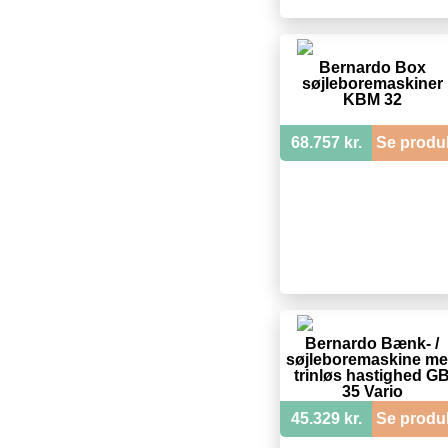
Bernardo Box
søjleboremaskiner
KBM 32
68.757 kr.
Se produ
Bernardo Bænk- /
søjleboremaskine m
trinløs hastighed G
35 Vario
45.329 kr.
Se produ