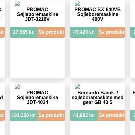
k-
PROMAC
PROMAC BX-840VB
Søjleboremaskine
Søjleboremaskine
V
JDT-3216V
400V
kt
27.555 kr.
Se produkt
49.420 kr.
Se produkt
PROMAC
Bernardo Bænk- /
B
ed
Søjleboremaskine
søjleboremaskine med
JDT-4024
gear GB 40 S
kt
101.250 kr.
Se produkt
41.982 kr.
Se produkt