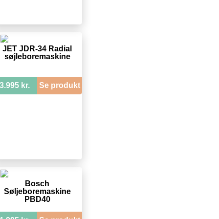
JET JDR-34 Radial
søjleboremaskine
3.995 kr.
Se produkt
Bosch
Søljeboremaskine
PBD40