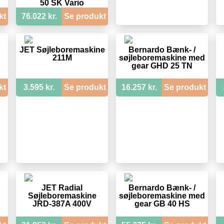
50 SK Vario
kt
76.022 kr.
Se produkt
JET Søjleboremaskine
Bernardo Bænk- /
211M
søjleboremaskine med
gear GHD 25 TN
kt
3.595 kr.
Se produkt
16.257 kr.
Se produkt
JET Radial
Bernardo Bænk- /
Søjleboremaskine
søjleboremaskine med
JRD-387A 400V
gear GB 40 HS