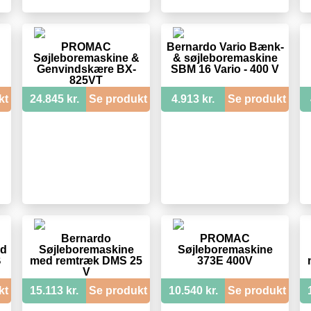
PROMAC
Bernardo Vario Bænk-
Søjleboremaskine &
& søjleboremaskine
Genvindskære BX-
SBM 16 Vario - 400 V
825VT
kt
24.845 kr.
Se produkt
4.913 kr.
Se produkt
Bernardo
PROMAC
ed
Søjleboremaskine
Søjleboremaskine
B
med remtræk DMS 25
373E 400V
V
kt
15.113 kr.
Se produkt
10.540 kr.
Se produkt