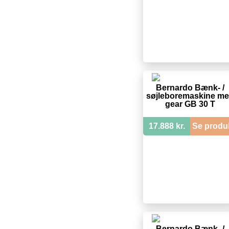
Bernardo Bænk- /
søjleboremaskine m
gear GB 30 T
17.888 kr.
Se produ
Bernardo Bænk- /