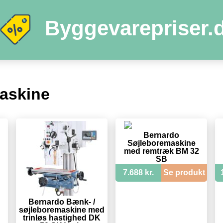
Byggevarepriser.
askine
Bernardo
Søjleboremaskine
med remtræk BM 32
SB
7.688 kr.
Se produkt
Bernardo Bænk- /
søjleboremaskine med
trinløs hastighed DK