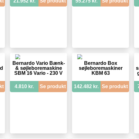
kt
21.952 kr.
Se produkt
55.275 kr.
Se produkt
Bernardo Vario Bænk-
Bernardo Box
ed
& søjleboremaskine
søjleboremaskiner
s
SBM 16 Vario - 230 V
KBM 63
kt
4.810 kr.
Se produkt
142.482 kr.
Se produkt