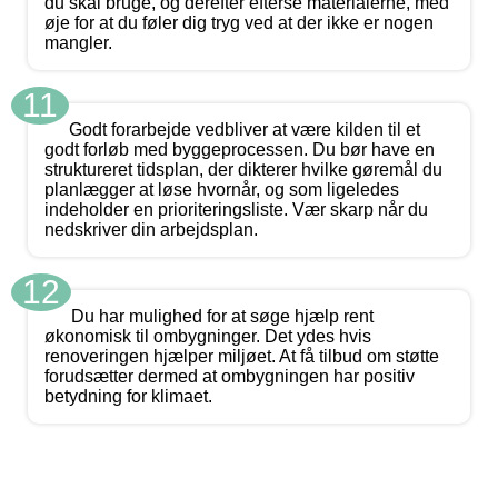
du skal bruge, og derefter efterse materialerne, med
øje for at du føler dig tryg ved at der ikke er nogen
mangler.
11
Godt forarbejde vedbliver at være kilden til et
godt forløb med byggeprocessen. Du bør have en
struktureret tidsplan, der dikterer hvilke gøremål du
planlægger at løse hvornår, og som ligeledes
indeholder en prioriteringsliste. Vær skarp når du
nedskriver din arbejdsplan.
12
Du har mulighed for at søge hjælp rent
økonomisk til ombygninger. Det ydes hvis
renoveringen hjælper miljøet. At få tilbud om støtte
forudsætter dermed at ombygningen har positiv
betydning for klimaet.