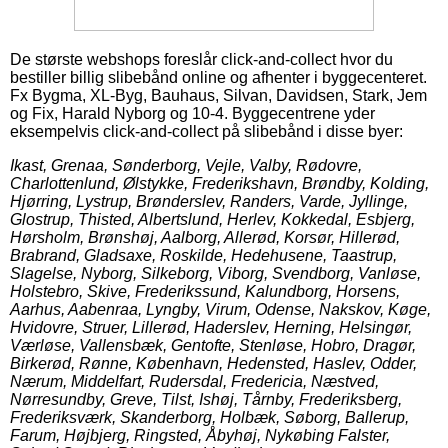
De største webshops foreslår click-and-collect hvor du
bestiller billig slibebånd online og afhenter i byggecenteret.
Fx Bygma, XL-Byg, Bauhaus, Silvan, Davidsen, Stark, Jem
og Fix, Harald Nyborg og 10-4. Byggecentrene yder
eksempelvis click-and-collect på slibebånd i disse byer:
Ikast, Grenaa, Sønderborg, Vejle, Valby, Rødovre,
Charlottenlund, Ølstykke, Frederikshavn, Brøndby, Kolding,
Hjørring, Lystrup, Brønderslev, Randers, Varde, Jyllinge,
Glostrup, Thisted, Albertslund, Herlev, Kokkedal, Esbjerg,
Hørsholm, Brønshøj, Aalborg, Allerød, Korsør, Hillerød,
Brabrand, Gladsaxe, Roskilde, Hedehusene, Taastrup,
Slagelse, Nyborg, Silkeborg, Viborg, Svendborg, Vanløse,
Holstebro, Skive, Frederikssund, Kalundborg, Horsens,
Aarhus, Aabenraa, Lyngby, Virum, Odense, Nakskov, Køge,
Hvidovre, Struer, Lillerød, Haderslev, Herning, Helsingør,
Værløse, Vallensbæk, Gentofte, Stenløse, Hobro, Dragør,
Birkerød, Rønne, København, Hedensted, Haslev, Odder,
Nærum, Middelfart, Rudersdal, Fredericia, Næstved,
Nørresundby, Greve, Tilst, Ishøj, Tårnby, Frederiksberg,
Frederiksværk, Skanderborg, Holbæk, Søborg, Ballerup,
Farum, Højbjerg, Ringsted, Åbyhøj, Nykøbing Falster,