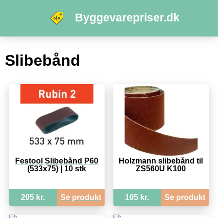
Byggevarepriser.dk
Slibebånd
Festool Slibebånd P60
Holzmann slibebånd til
(533x75) | 10 stk
ZS560U K100
205 kr.
Se produkt
105 kr.
Se produkt