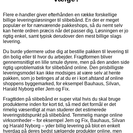
Flere e-handler giver efterhånden en række forskellige
billige leveringsløsninger til slibebånd. En der er meget
populær er for nærværende pakkeshops, så du nemt selv
kan hente ordren præcis når det passer dig. Løsningen er jo
rigtig enkel, samt typisk derudover den mest billige slags
levering.
Du burde ydermere udse dig at bestille pakken til levering til
din bolig eller til hvor du arbejder. Fragtformen bliver
gennemsnitligt en lille smule dyrere, men på den anden side
rigtig uproblematisk for slibebånd online. Den prisbilligste
leveringsmodel kan ikke modsiges at være selv at hente
pakken, som jo betinges af at du er i kort afstand af online
shoppens byggemarked, for eksempel Bauhaus, Silvan,
Harald Nyborg eller Jem og Fix.
Fragttiden på slibebånd er super vital hvis du skal bruge
produkterne inden for kort tid, så med det formål er det
rimelig væsentligt at man studerer det estimerede
leveringstidspunkt på slibebånd. Temmelig mange online
virksomheder – for eksempel Jem og Fix, Bauhaus, Silvan
og Harald Nyborg – yder billig levering på blot en enkelt
hverdag på deres bedst sælgende produkter online, men