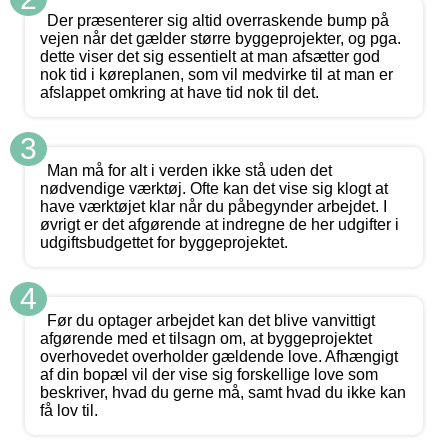
Der præsenterer sig altid overraskende bump på
vejen når det gælder større byggeprojekter, og pga.
dette viser det sig essentielt at man afsætter god
nok tid i køreplanen, som vil medvirke til at man er
afslappet omkring at have tid nok til det.
3
Man må for alt i verden ikke stå uden det
nødvendige værktøj. Ofte kan det vise sig klogt at
have værktøjet klar når du påbegynder arbejdet. I
øvrigt er det afgørende at indregne de her udgifter i
udgiftsbudgettet for byggeprojektet.
4
Før du optager arbejdet kan det blive vanvittigt
afgørende med et tilsagn om, at byggeprojektet
overhovedet overholder gældende love. Afhængigt
af din bopæl vil der vise sig forskellige love som
beskriver, hvad du gerne må, samt hvad du ikke kan
få lov til.