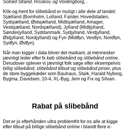
Solrød Strand, Risskov, og Vordingborg, .
Klik-og-hent for slibebånd er muligt i alle dele af landet:
Sjælland (Bornholm, Lolland, Falster, Hovedstaden,
Sydsjælland, Østsjælland, Midtsjælland, Amager,
Vestsjælland, Nordsjælland), Jylland (Midtjylland,
Sønderjylland, Syddanmark, Sydjylland, Vestjylland,
Østjylland, Nordjylland) og Fyn (Midtfyn, Vestfyn, Nordfyn,
Sydfyn, Østfyn).
Når man kigger i data bliver det markant, at mennesker
jævnligt leder efter fx
køb slibebånd
og
slibebånd online
.
Derudover oplever vi jævnligt folk søge efter eksempelvis
billig slibebånd
,
slibebånd tilbud
og
slibebånd priser
, plus
de store byggekæder som Bauhaus, Stark, Harald Nyborg,
Bygma, Davidsen, 10-4, XL-Byg, Jem og Fix og Silvan.
Rabat på slibebånd
Det er jo efterhånden ultra problemfrit for os alle at kigge
efter tilbud på billige slibebånd online i blandt flere e-