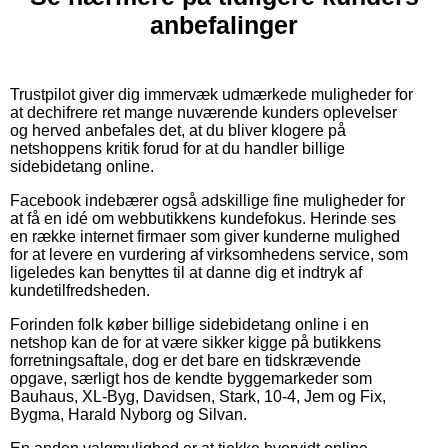
anbefalinger
Trustpilot giver dig immervæk udmærkede muligheder for
at dechifrere ret mange nuværende kunders oplevelser
og herved anbefales det, at du bliver klogere på
netshoppens kritik forud for at du handler billige
sidebidetang online.
Facebook indebærer også adskillige fine muligheder for
at få en idé om webbutikkens kundefokus. Herinde ses
en række internet firmaer som giver kunderne mulighed
for at levere en vurdering af virksomhedens service, som
ligeledes kan benyttes til at danne dig et indtryk af
kundetilfredsheden.
Forinden folk køber billige sidebidetang online i en
netshop kan de for at være sikker kigge på butikkens
forretningsaftale, dog er det bare en tidskrævende
opgave, særligt hos de kendte byggemarkeder som
Bauhaus, XL-Byg, Davidsen, Stark, 10-4, Jem og Fix,
Bygma, Harald Nyborg og Silvan.