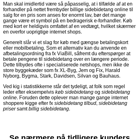
Man skal imidlertid være så påpasselig, at i tilfælde af at en
forhandler på nettet frembyder billige sidebidetang online til
salg for en pris som anses for enormt lav, bør det mange
gange være et symbol på en bedragerisk e-forhandler. Køb
med kort er heldigvis omfattet af en vedtægt, hvilket skærmer
en overfor uoprigtige internet shops.
Generelt slår vi et slag for køb med gængse betalingskort
eller mobilbetaling. Som et alternativ kan du anvende en
afbetalingsordning fra fx ViaBill, såfremt du efterspørger at
betale pengene til sidebidetang over en længere periode.
Dette tilbydes ofte i specialiserede netshops, men ikke de
store byggekæder som fx XL-Byg, Jem og Fix, Harald
Nyborg, Bygma, Stark, Davidsen, Silvan og Bauhaus.
Ved kig i statistikkerne står det tydeligt, at folk som regel
leder efter eksempelvis
køb sidebidetang
og
sidebidetang
online
. Foruden dette oplever man mange gange internet
shoppere kigge efter fx
sidebidetang tilbud
,
sidebidetang
priser
samt
billig sidebidetang
.
Se nærmere på tidligere kunders