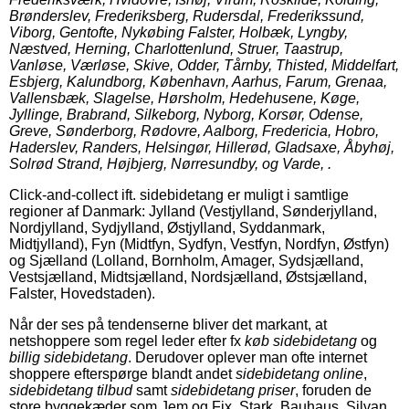
Brønderslev, Frederiksberg, Rudersdal, Frederikssund,
Viborg, Gentofte, Nykøbing Falster, Holbæk, Lyngby,
Næstved, Herning, Charlottenlund, Struer, Taastrup,
Vanløse, Værløse, Skive, Odder, Tårnby, Thisted, Middelfart,
Esbjerg, Kalundborg, København, Aarhus, Farum, Grenaa,
Vallensbæk, Slagelse, Hørsholm, Hedehusene, Køge,
Jyllinge, Brabrand, Silkeborg, Nyborg, Korsør, Odense,
Greve, Sønderborg, Rødovre, Aalborg, Fredericia, Hobro,
Haderslev, Randers, Helsingør, Hillerød, Gladsaxe, Åbyhøj,
Solrød Strand, Højbjerg, Nørresundby, og Varde, .
Click-and-collect ift. sidebidetang er muligt i samtlige
regioner af Danmark: Jylland (Vestjylland, Sønderjylland,
Nordjylland, Sydjylland, Østjylland, Syddanmark,
Midtjylland), Fyn (Midtfyn, Sydfyn, Vestfyn, Nordfyn, Østfyn)
og Sjælland (Lolland, Bornholm, Amager, Sydsjælland,
Vestsjælland, Midtsjælland, Nordsjælland, Østsjælland,
Falster, Hovedstaden).
Når der ses på tendenserne bliver det markant, at
netshoppere som regel leder efter fx
køb sidebidetang
og
billig sidebidetang
. Derudover oplever man ofte internet
shoppere efterspørge blandt andet
sidebidetang online
,
sidebidetang tilbud
samt
sidebidetang priser
, foruden de
store byggekæder som Jem og Fix, Stark, Bauhaus, Silvan,