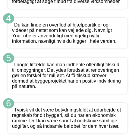
fordelagtigt at søge tilbud fra diverse virksomheder.
4
Du kan finde en overflod af hjælpeartikler og
videoer på nettet som kan vejlede dig. Navnligt
YouTube er anvendeligt med rigelig nyttig
information, navnligt hvis du kigger i hele verden.
5
I nogle tilfælde kan man indhente offentligt tilskud
til ombygninger. Det ydes forudsat at renoveringen
gør en forskel for miljøet. At få tilskud kræver
dermed at byggeprojektet har en positiv indvirkning
på naturen.
6
Typisk vil det være betydningsfuldt at udarbejde et
regnskab for dit byggeri, så du har en økonomisk
ramme. Det kan være sundt at nedskrive samtlige
udgifter, og så indsamle beløbet for dem hver især.