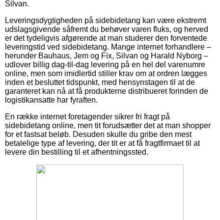
Silvan.
Leveringsdygtigheden på sidebidetang kan være ekstremt
udslagsgivende såfremt du behøver varen fluks, og herved
er det tydeligvis afgørende at man studerer den forventede
leveringstid ved sidebidetang. Mange internet forhandlere –
herunder Bauhaus, Jem og Fix, Silvan og Harald Nyborg –
udlover billig dag-til-dag levering på en hel del varenumre
online, men som imidlertid stiller krav om at ordren lægges
inden et besluttet tidspunkt, med hensynstagen til at de
garanteret kan nå at få produkterne distribueret forinden de
logistikansatte har fyraften.
En række internet foretagender sikrer fri fragt på
sidebidetang online, men tit forudsætter det at man shopper
for et fastsat beløb. Desuden skulle du gribe den mest
betalelige type af levering, der tit er at få fragtfirmaet til at
levere din bestilling til et afhentningssted.