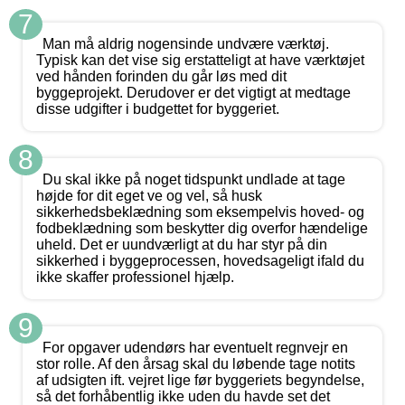
7
Man må aldrig nogensinde undvære værktøj.
Typisk kan det vise sig erstatteligt at have værktøjet
ved hånden forinden du går løs med dit
byggeprojekt. Derudover er det vigtigt at medtage
disse udgifter i budgettet for byggeriet.
8
Du skal ikke på noget tidspunkt undlade at tage
højde for dit eget ve og vel, så husk
sikkerhedsbeklædning som eksempelvis hoved- og
fodbeklædning som beskytter dig overfor hændelige
uheld. Det er uundværligt at du har styr på din
sikkerhed i byggeprocessen, hovedsageligt ifald du
ikke skaffer professionel hjælp.
9
For opgaver udendørs har eventuelt regnvejr en
stor rolle. Af den årsag skal du løbende tage notits
af udsigten ift. vejret lige før byggeriets begyndelse,
så det forhåbentlig ikke uden du havde set det