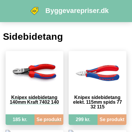
Byggevarepriser.dk
Sidebidetang
Knipex sidebidetang
Knipex sidebidetang
140mm Kraft 7402 140
elekt. 115mm spids 77
32 115
185 kr.
Se produkt
299 kr.
Se produkt