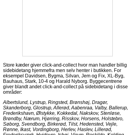
Store kæder giver click-and-collect hvor man handler billig
sidebidetang hjemmefra men selv henter i butikken. For
eksempel Davidsen, Bygma, Silvan, Jem og Fix, XL-Byg,
Bauhaus, Stark, 10-4 og Harald Nyborg. Byggecentrene
giver blandt andet click-and-collect på sidebidetang i disse
områder:
Albertslund, Lystrup, Ringsted, Brønshøj, Dragør,
Skanderborg, Glostrup, Allerød, Aabenraa, Valby, Ballerup,
Frederikshavn, Ølstykke, Kokkedal, Nakskov, Stenløse,
Brøndby, Nærum, Hjørring, Risskov, Horsens, Holstebro,
Søborg, Svendborg, Birkerød, Tilst, Hedensted, Vejle,
Rønne, Ikast, Vordingborg, Herlev, Haslev, Lillerød,
Frederiksværk, Hvidovre, Ishøj, Virum, Roskilde, Kolding,