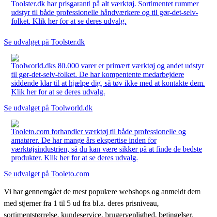
Toolster.dk har prisgaranti på alt værktøj. Sortimentet rummer
udstyr til både professionelle håndværkere og til gør-det-selv-
folket. Klik her for at se deres udvalg.
Se udvalget på Toolster.dk
Toolworld.dks 80.000 varer er primært værktøj og andet udstyr
til gør-det-selv-folket. De har kompentente medarbejdere
siddende klar til at hjælpe dig, så tøv ikke med at kontakte dem.
Klik her for at se deres udvalg.
Se udvalget på Toolworld.dk
Tooleto.com forhandler værktøj til både professionelle og
amatører. De har mange års ekspertise inden for
værktøjsindustrien, så du kan være sikker på at finde de bedste
produkter. Klik her for at se deres udvalg.
Se udvalget på Tooleto.com
Vi har gennemgået de mest populære webshops og anmeldt dem
med stjerner fra 1 til 5 ud fra bl.a. deres prisniveau,
sortimentstørrelse, kundeservice, brugervenlighed, betingelser,