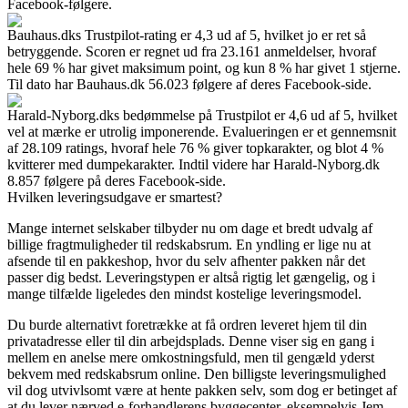
Facebook-følgere.
Bauhaus.dks Trustpilot-rating er 4,3 ud af 5, hvilket jo er ret så
betryggende. Scoren er regnet ud fra 23.161 anmeldelser, hvoraf
hele 69 % har givet maksimum point, og kun 8 % har givet 1 stjerne.
Til dato har Bauhaus.dk 56.023 følgere af deres Facebook-side.
Harald-Nyborg.dks bedømmelse på Trustpilot er 4,6 ud af 5, hvilket
vel at mærke er utrolig imponerende. Evalueringen er et gennemsnit
af 28.109 ratings, hvoraf hele 76 % giver topkarakter, og blot 4 %
kvitterer med dumpekarakter. Indtil videre har Harald-Nyborg.dk
8.857 følgere på deres Facebook-side.
Hvilken leveringsudgave er smartest?
Mange internet selskaber tilbyder nu om dage et bredt udvalg af
billige fragtmuligheder til redskabsrum. En yndling er lige nu at
afsende til en pakkeshop, hvor du selv afhenter pakken når det
passer dig bedst. Leveringstypen er altså rigtig let gængelig, og i
mange tilfælde ligeledes den mindst kostelige leveringsmodel.
Du burde alternativt foretrække at få ordren leveret hjem til din
privatadresse eller til din arbejdsplads. Denne viser sig en gang i
mellem en anelse mere omkostningsfuld, men til gengæld yderst
bekvem med redskabsrum online. Den billigste leveringsmulighed
vil dog utvivlsomt være at hente pakken selv, som dog er betinget af
at du lever nærved e-forhandlerens byggecenter, eksempelvis Jem