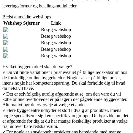
leveringsformer og betalingsmuligheder.
Bedst anmeldte webshops
Webshop
Stjerner
Link
Besøg webshop
Besøg webshop
Besøg webshop
Besøg webshop
Besøg webshop
Hvilket byggemarked skal du vælge?
✓
Du vil finde variationer i prisniveauet på billige redskabsrum hos
de forskellige online byggekæder. Nogle satser på billige priser,
imens nogle har kompetent sparring. Du skal forholde dig til hvad
du helst vil have.
✓
Det er selvfølgelig utrolig afgørende at se, om den vare du vil
købe online overhovedet er på lager i det pågældende byggecenter.
Alternativt bør du overveje at vælge et andet.
✓
Flere byggecentre udbyder et stort udvalg af produkter, imens
nogle specialiserer sig i en specifik varegruppe. Du bør vide om det
er afgørende for dig at du har mange forskellige produkter at vælge
fra, udover bare redskabsrum.
✓
For nogle er gør-det-selv projekter ens betydende med mange