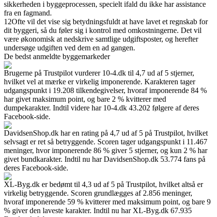
sikkerheden i byggeprocessen, specielt ifald du ikke har assistance
fra en fagmand.
12
Ofte vil det vise sig betydningsfuldt at have lavet et regnskab for
dit byggeri, så du føler sig i kontrol med omkostningerne. Det vil
være økonomisk at nedskrive samtlige udgiftsposter, og herefter
undersøge udgiften ved dem en ad gangen.
De bedst anmeldte byggemarkeder
Brugerne på Trustpilot vurderer 10-4.dk til 4,7 ud af 5 stjerner,
hvilket vel at mærke er virkelig imponerende. Karakteren tager
udgangspunkt i 19.208 tilkendegivelser, hvoraf imponerende 84 %
har givet maksimum point, og bare 2 % kvitterer med
dumpekarakter. Indtil videre har 10-4.dk 43.202 følgere af deres
Facebook-side.
DavidsenShop.dk har en rating på 4,7 ud af 5 på Trustpilot, hvilket
selvsagt er ret så betryggende. Scoren tager udgangspunkt i 11.467
meninger, hvor imponerende 86 % giver 5 stjerner, og kun 2 % har
givet bundkarakter. Indtil nu har DavidsenShop.dk 53.774 fans på
deres Facebook-side.
XL-Byg.dk er bedømt til 4,3 ud af 5 på Trustpilot, hvilket altså er
virkelig betryggende. Scoren grundlægges af 2.856 meninger,
hvoraf imponerende 59 % kvitterer med maksimum point, og bare 9
% giver den laveste karakter. Indtil nu har XL-Byg.dk 67.935