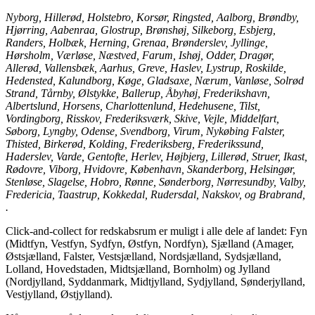
Nyborg, Hillerød, Holstebro, Korsør, Ringsted, Aalborg, Brøndby,
Hjørring, Aabenraa, Glostrup, Brønshøj, Silkeborg, Esbjerg,
Randers, Holbæk, Herning, Grenaa, Brønderslev, Jyllinge,
Hørsholm, Værløse, Næstved, Farum, Ishøj, Odder, Dragør,
Allerød, Vallensbæk, Aarhus, Greve, Haslev, Lystrup, Roskilde,
Hedensted, Kalundborg, Køge, Gladsaxe, Nærum, Vanløse, Solrød
Strand, Tårnby, Ølstykke, Ballerup, Åbyhøj, Frederikshavn,
Albertslund, Horsens, Charlottenlund, Hedehusene, Tilst,
Vordingborg, Risskov, Frederiksværk, Skive, Vejle, Middelfart,
Søborg, Lyngby, Odense, Svendborg, Virum, Nykøbing Falster,
Thisted, Birkerød, Kolding, Frederiksberg, Frederikssund,
Haderslev, Varde, Gentofte, Herlev, Højbjerg, Lillerød, Struer, Ikast,
Rødovre, Viborg, Hvidovre, København, Skanderborg, Helsingør,
Stenløse, Slagelse, Hobro, Rønne, Sønderborg, Nørresundby, Valby,
Fredericia, Taastrup, Kokkedal, Rudersdal, Nakskov, og Brabrand,
.
Click-and-collect for redskabsrum er muligt i alle dele af landet: Fyn
(Midtfyn, Vestfyn, Sydfyn, Østfyn, Nordfyn), Sjælland (Amager,
Østsjælland, Falster, Vestsjælland, Nordsjælland, Sydsjælland,
Lolland, Hovedstaden, Midtsjælland, Bornholm) og Jylland
(Nordjylland, Syddanmark, Midtjylland, Sydjylland, Sønderjylland,
Vestjylland, Østjylland).