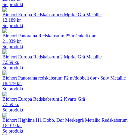
Se produkt
Biohort Europa Redskabsrum 6 Mørke Grå Metallic
12.189 kr.
Se produkt
Biohort Panorama Redskabsrum P5 m/enkelt dør
21.839 kr.
Se produkt
Biohort Europa Redskabsrum 2 Mørke Grå Metallic
7.559 kr.
Se produkt
Biohort Panorama redskabsrum P2 m/dobbelt dør - Sølv Metallic
18.479 kr.
Se produkt
Biohort Europa Redskabsrum 2 Kvarts Grå
7.559 kr.
Se produkt
Biohort Highline H1 Dobb. Dør Mørkegrå Metallic Redskabsrum
16.919 kr.
Se produkt