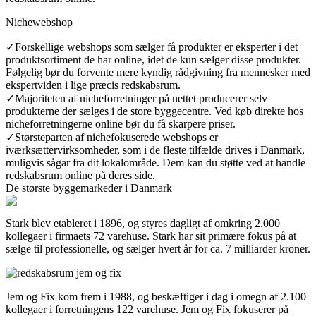
Nichewebshop
✓
Forskellige webshops som sælger få produkter er eksperter i det
produktsortiment de har online, idet de kun sælger disse produkter.
Følgelig bør du forvente mere kyndig rådgivning fra mennesker med
ekspertviden i lige præcis redskabsrum.
✓
Majoriteten af nicheforretninger på nettet producerer selv
produkterne der sælges i de store byggecentre. Ved køb direkte hos
nicheforretningerne online bør du få skarpere priser.
✓
Størsteparten af nichefokuserede webshops er
iværksættervirksomheder, som i de fleste tilfælde drives i Danmark,
muligvis sågar fra dit lokalområde. Dem kan du støtte ved at handle
redskabsrum online på deres side.
De største byggemarkeder i Danmark
Stark blev etableret i 1896, og styres dagligt af omkring 2.000
kollegaer i firmaets 72 varehuse. Stark har sit primære fokus på at
sælge til professionelle, og sælger hvert år for ca. 7 milliarder kroner.
Jem og Fix kom frem i 1988, og beskæftiger i dag i omegn af 2.100
kollegaer i forretningens 122 varehuse. Jem og Fix fokuserer på