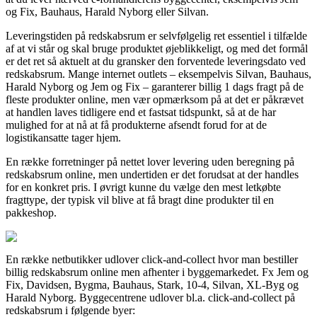
og Fix, Bauhaus, Harald Nyborg eller Silvan.
Leveringstiden på redskabsrum er selvfølgelig ret essentiel i tilfælde
af at vi står og skal bruge produktet øjeblikkeligt, og med det formål
er det ret så aktuelt at du gransker den forventede leveringsdato ved
redskabsrum. Mange internet outlets – eksempelvis Silvan, Bauhaus,
Harald Nyborg og Jem og Fix – garanterer billig 1 dags fragt på de
fleste produkter online, men vær opmærksom på at det er påkrævet
at handlen laves tidligere end et fastsat tidspunkt, så at de har
mulighed for at nå at få produkterne afsendt forud for at de
logistikansatte tager hjem.
En række forretninger på nettet lover levering uden beregning på
redskabsrum online, men undertiden er det forudsat at der handles
for en konkret pris. I øvrigt kunne du vælge den mest letkøbte
fragttype, der typisk vil blive at få bragt dine produkter til en
pakkeshop.
En række netbutikker udlover click-and-collect hvor man bestiller
billig redskabsrum online men afhenter i byggemarkedet. Fx Jem og
Fix, Davidsen, Bygma, Bauhaus, Stark, 10-4, Silvan, XL-Byg og
Harald Nyborg. Byggecentrene udlover bl.a. click-and-collect på
redskabsrum i følgende byer: