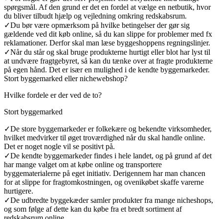
spørgsmål. Af den grund er det en fordel at vælge en netbutik, hvor
du bliver tilbudt hjælp og vejledning omkring redskabsrum.
✓
Du bør være opmærksom på hvilke betingelser der gør sig
gældende ved dit køb online, så du kan slippe for problemer med fx
reklamationer. Derfor skal man læse byggeshoppens regningslinjer.
✓
Når du står og skal bruge produkterne hurtigt eller blot har lyst til
at undvære fragtgebyret, så kan du tænke over at fragte produkterne
på egen hånd. Det er især en mulighed i de kendte byggemarkeder.
Stort byggemarked eller nichewebshop?
Hvilke fordele er der ved de to?
Stort byggemarked
✓
De store byggemarkeder er folkekære og bekendte virksomheder,
hvilket medvirker til øget troværdighed når du skal handle online.
Det er noget nogle vil se positivt på.
✓
De kendte byggemarkeder findes i hele landet, og på grund af det
har mange valget om at købe online og transportere
byggematerialerne på eget initiativ. Derigennem har man chancen
for at slippe for fragtomkostningen, og ovenikøbet skaffe varerne
hurtigere.
✓
De udbredte byggekæder samler produkter fra mange nicheshops,
og som følge af dette kan du købe fra et bredt sortiment af
redskabsrum online.