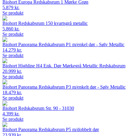
Biohort Europa Redskabsrum 1 Mørke Grøn
5.879 kr.
Se produkt
Biohort Redskabsrum 150 kvartsgrå metallic
5.860 kr.
Se produkt
Biohort Panorama Redskabsrum P1 m/enkel dør - Sølv Metallic
14.279 kr.
Se produkt
Biohort Highline H4 Enk. Dør Mørkegrå Metallic Redskabsrum
20.999 kr.
Se produkt
Biohort Panorama Redskabsrum P3 m/enkelt dør - Sølv Metallic
18.479 kr.
Se produkt
Biohort Redskabsrum Str. 90 - 31030
4.399 kr.
Se produkt
Biohort Panorama Redskabsrum P5 m/dobbelt dør
23.939 kr.