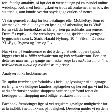
for ufattelig attraktiv, så bør det tit være et tegn på en svindel online
webshop. Køb med betalingskort er trods alt omfavnet af en lov, der
støtter dig som kunde overfor snydagtige outlets på nettet.
Vi slår generelt et slag for kortbetalinger eller MobilePay. Som et
alternativ burde du udnytte en løsning på afbetaling fra fx ViaBill,
for så vidt du foretrækker at klare prisen på redskabsrum senere.
Dette fås typisk i niche webshops, men dog sjældent de gængse
byggecentre som fx Stark, Harald Nyborg, 10-4, Silvan, Davidsen,
XL-Byg, Bygma og Jem og Fix.
Når vi ser på tendenserne er det tydeligt, at netshoppere typisk
kigger efter bl.a.
billig redskabsrum
og
køb redskabsrum
. Foruden
dette ser man mange gange mennesker søge fx
redskabsrum online
,
redskabsrum tilbud
og
redskabsrum priser
.
Analyser folks bedømmelser
Trustpilot frembringer forholdsvis belejlige løsninger til at iagttage
en lang række tidligere kunders iagttagelser og herved går vi ind for,
at du efterforsker online shoppens vurderinger forud for at du
færdiggør din shopping med billige redskabsrum online.
Facebook frembringer lige så vel regulære gavnlige muligheder for
at få indblik i netbutikkens pålidelighed. Desuden møder vi en del e-