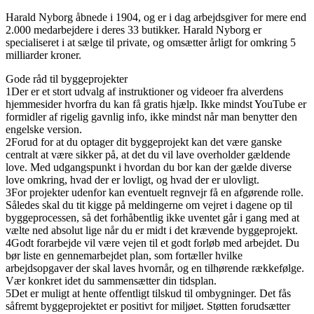
Harald Nyborg åbnede i 1904, og er i dag arbejdsgiver for mere end
2.000 medarbejdere i deres 33 butikker. Harald Nyborg er
specialiseret i at sælge til private, og omsætter årligt for omkring 5
milliarder kroner.
Gode råd til byggeprojekter
1
Der er et stort udvalg af instruktioner og videoer fra alverdens
hjemmesider hvorfra du kan få gratis hjælp. Ikke mindst YouTube er
formidler af rigelig gavnlig info, ikke mindst når man benytter den
engelske version.
2
Forud for at du optager dit byggeprojekt kan det være ganske
centralt at være sikker på, at det du vil lave overholder gældende
love. Med udgangspunkt i hvordan du bor kan der gælde diverse
love omkring, hvad der er lovligt, og hvad der er ulovligt.
3
For projekter udenfor kan eventuelt regnvejr få en afgørende rolle.
Således skal du tit kigge på meldingerne om vejret i dagene op til
byggeprocessen, så det forhåbentlig ikke uventet går i gang med at
vælte ned absolut lige når du er midt i det krævende byggeprojekt.
4
Godt forarbejde vil være vejen til et godt forløb med arbejdet. Du
bør liste en gennemarbejdet plan, som fortæller hvilke
arbejdsopgaver der skal laves hvornår, og en tilhørende rækkefølge.
Vær konkret idet du sammensætter din tidsplan.
5
Det er muligt at hente offentligt tilskud til ombygninger. Det fås
såfremt byggeprojektet er positivt for miljøet. Støtten forudsætter