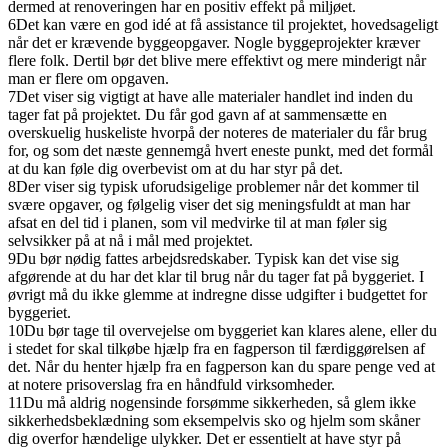
dermed at renoveringen har en positiv effekt på miljøet.
6
Det kan være en god idé at få assistance til projektet, hovedsageligt
når det er krævende byggeopgaver. Nogle byggeprojekter kræver
flere folk. Dertil bør det blive mere effektivt og mere minderigt når
man er flere om opgaven.
7
Det viser sig vigtigt at have alle materialer handlet ind inden du
tager fat på projektet. Du får god gavn af at sammensætte en
overskuelig huskeliste hvorpå der noteres de materialer du får brug
for, og som det næste gennemgå hvert eneste punkt, med det formål
at du kan føle dig overbevist om at du har styr på det.
8
Der viser sig typisk uforudsigelige problemer når det kommer til
svære opgaver, og følgelig viser det sig meningsfuldt at man har
afsat en del tid i planen, som vil medvirke til at man føler sig
selvsikker på at nå i mål med projektet.
9
Du bør nødig fattes arbejdsredskaber. Typisk kan det vise sig
afgørende at du har det klar til brug når du tager fat på byggeriet. I
øvrigt må du ikke glemme at indregne disse udgifter i budgettet for
byggeriet.
10
Du bør tage til overvejelse om byggeriet kan klares alene, eller du
i stedet for skal tilkøbe hjælp fra en fagperson til færdiggørelsen af
det. Når du henter hjælp fra en fagperson kan du spare penge ved at
at notere prisoverslag fra en håndfuld virksomheder.
11
Du må aldrig nogensinde forsømme sikkerheden, så glem ikke
sikkerhedsbeklædning som eksempelvis sko og hjelm som skåner
dig overfor hændelige ulykker. Det er essentielt at have styr på