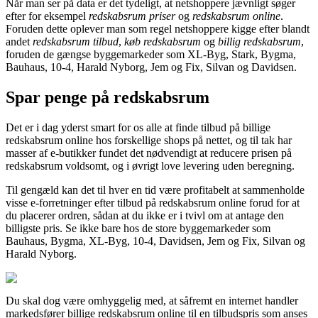
Når man ser på data er det tydeligt, at netshoppere jævnligt søger
efter for eksempel
redskabsrum priser
og
redskabsrum online
.
Foruden dette oplever man som regel netshoppere kigge efter blandt
andet
redskabsrum tilbud
,
køb redskabsrum
og
billig redskabsrum
,
foruden de gængse byggemarkeder som XL-Byg, Stark, Bygma,
Bauhaus, 10-4, Harald Nyborg, Jem og Fix, Silvan og Davidsen.
Spar penge på redskabsrum
Det er i dag yderst smart for os alle at finde tilbud på billige
redskabsrum online hos forskellige shops på nettet, og til tak har
masser af e-butikker fundet det nødvendigt at reducere prisen på
redskabsrum voldsomt, og i øvrigt love levering uden beregning.
Til gengæld kan det til hver en tid være profitabelt at sammenholde
visse e-forretninger efter tilbud på redskabsrum online forud for at
du placerer ordren, sådan at du ikke er i tvivl om at antage den
billigste pris. Se ikke bare hos de store byggemarkeder som
Bauhaus, Bygma, XL-Byg, 10-4, Davidsen, Jem og Fix, Silvan og
Harald Nyborg.
Du skal dog være omhyggelig med, at såfremt en internet handler
markedsfører billige redskabsrum online til en tilbudspris som anses