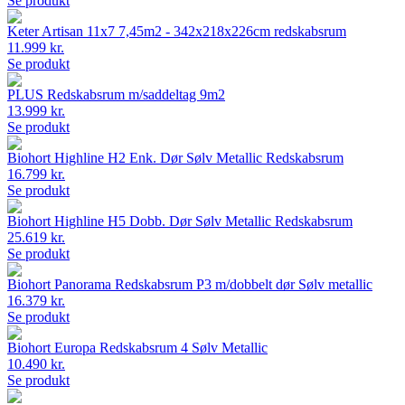
Se produkt
Keter Artisan 11x7 7,45m2 - 342x218x226cm redskabsrum
11.999 kr.
Se produkt
PLUS Redskabsrum m/saddeltag 9m2
13.999 kr.
Se produkt
Biohort Highline H2 Enk. Dør Sølv Metallic Redskabsrum
16.799 kr.
Se produkt
Biohort Highline H5 Dobb. Dør Sølv Metallic Redskabsrum
25.619 kr.
Se produkt
Biohort Panorama Redskabsrum P3 m/dobbelt dør Sølv metallic
16.379 kr.
Se produkt
Biohort Europa Redskabsrum 4 Sølv Metallic
10.490 kr.
Se produkt