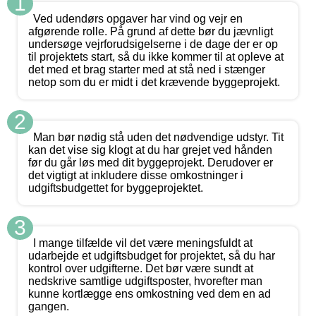
1
Ved udendørs opgaver har vind og vejr en
afgørende rolle. På grund af dette bør du jævnligt
undersøge vejrforudsigelserne i de dage der er op
til projektets start, så du ikke kommer til at opleve at
det med et brag starter med at stå ned i stænger
netop som du er midt i det krævende byggeprojekt.
2
Man bør nødig stå uden det nødvendige udstyr. Tit
kan det vise sig klogt at du har grejet ved hånden
før du går løs med dit byggeprojekt. Derudover er
det vigtigt at inkludere disse omkostninger i
udgiftsbudgettet for byggeprojektet.
3
I mange tilfælde vil det være meningsfuldt at
udarbejde et udgiftsbudget for projektet, så du har
kontrol over udgifterne. Det bør være sundt at
nedskrive samtlige udgiftsposter, hvorefter man
kunne kortlægge ens omkostning ved dem en ad
gangen.