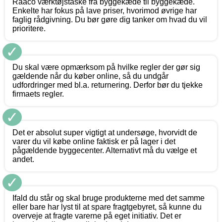
Raaco værktøjstaske fra byggekæde til byggekæde.
Enkelte har fokus på lave priser, hvorimod øvrige har
faglig rådgivning. Du bør gøre dig tanker om hvad du vil
prioritere.
✓
Du skal være opmærksom på hvilke regler der gør sig
gældende når du køber online, så du undgår
udfordringer med bl.a. returnering. Derfor bør du tjekke
firmaets regler.
✓
Det er absolut super vigtigt at undersøge, hvorvidt de
varer du vil købe online faktisk er på lager i det
pågældende byggecenter. Alternativt må du vælge et
andet.
✓
Ifald du står og skal bruge produkterne med det samme
eller bare har lyst til at spare fragtgebyret, så kunne du
overveje at fragte varerne på eget initiativ. Det er