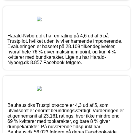
Harald-Nyborg.dk har en rating på 4,6 ud af 5 på
Trustpilot, hvilket uden tvivl er hamrende imponerende.
Evalueringen er baseret på 28.109 tilkendegivelser,
hvoraf hele 76 % giver maksimum point, og kun 4 %
kvitterer med bundkarakter. Lige nu har Harald-
Nyborg.dk 8.857 Facebook-følgere.
Bauhaus.dks Trustpilot-score er 4,3 ud af 5, som
utvivlsomt er enormt beundringsværdigt. Vurderingen er
et gennemsnit af 23.161 ratings, hvor ikke mindre end
69 % kvitterer med topkarakter, og bare 8 % giver
dumpekarakter. På nuværende tidspunkt har
Bauhaus.dk 56.023 følgere på deres Facebook-side.