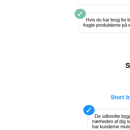
✓
Hvis du har brug for 
fragte produkterne på 
S
Stort 
✓
De udbredte bygg
nærheden af dig se
har kunderne mulig