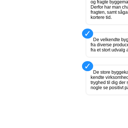
og fragte byggemat
Derfor har man ch
fragten, samt sågar
kortere tid.
✓
De velkendte by
fra diverse produc
fra et stort udvalg
✓
De store byggek
kendte virksomhede
tryghed til dig der
nogle se positivt p