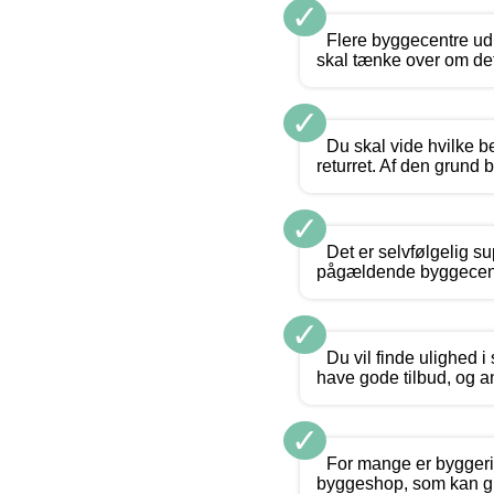
✓
Flere byggecentre udb
skal tænke over om det 
✓
Du skal vide hvilke be
returret. Af den grund
✓
Det er selvfølgelig su
pågældende byggecente
✓
Du vil finde ulighed i
have gode tilbud, og an
✓
For mange er byggeri
byggeshop, som kan giv