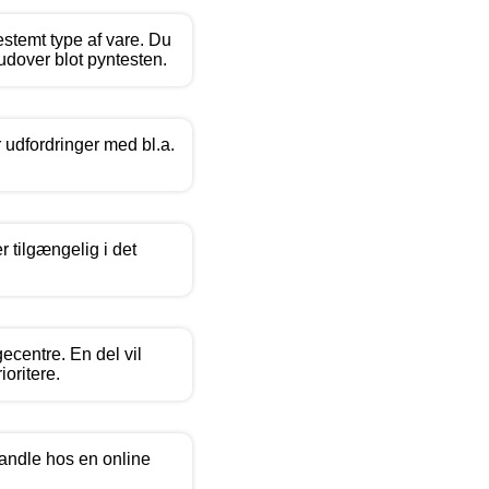
estemt type af vare. Du
 udover blot pyntesten.
r udfordringer med bl.a.
r tilgængelig i det
gecentre. En del vil
oritere.
andle hos en online