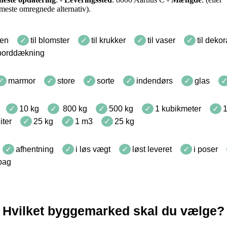
meste omregnede alternativ).
ven
til blomster
til krukker
til vaser
til deko
 borddækning
marmor
store
sorte
indendørs
glas
10 kg
800 kg
500 kg
1 kubikmeter
iter
25 kg
1 m3
25 kg
afhentning
i løs vægt
løst leveret
i poser
gbag
Hvilket byggemarked skal du vælge?