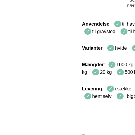
nær
Anvendelse
:
til ha
til gravsted
til
Varianter
:
hvide
Mængder
:
1000 kg
kg
20 kg
500 l
Levering
:
i sække
hent selv
i bi