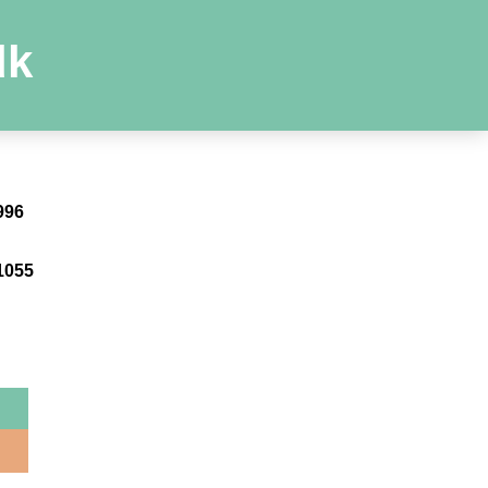
dk
n
996
n
1055