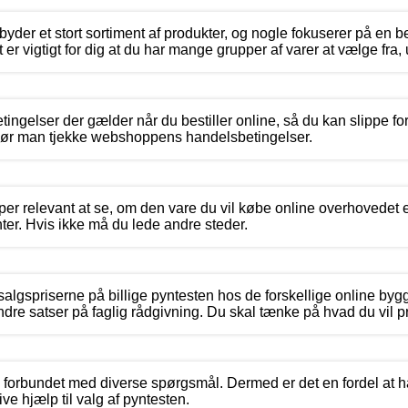
yder et stort sortiment af produkter, og nogle fokuserer på en b
er vigtigt for dig at du har mange grupper af varer at vælge fra,
tingelser der gælder når du bestiller online, så du kan slippe fo
 bør man tjekke webshoppens handelsbetingelser.
per relevant at se, om den vare du vil købe online overhovedet e
r. Hvis ikke må du lede andre steder.
 salgspriserne på billige pyntesten hos de forskellige online byg
dre satser på faglig rådgivning. Du skal tænke på hvad du vil pri
 forbundet med diverse spørgsmål. Dermed er det en fordel at h
e hjælp til valg af pyntesten.