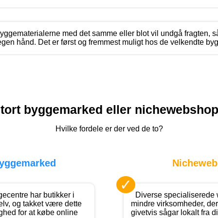
byggematerialerne med det samme eller blot vil undgå fragten, s
egen hånd. Det er først og fremmest muligt hos de velkendte b
tort byggemarked eller nichewebsho
Hvilke fordele er der ved de to?
byggemarked
Nicheweb
✓
ecentre har butikker i
Diverse specialiserede
lv, og takket være dette
mindre virksomheder, der 
hed for at købe online
givetvis sågar lokalt fra 