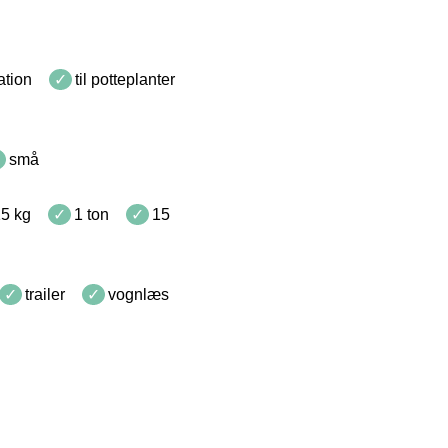
ration
til potteplanter
små
15 kg
1 ton
15
trailer
vognlæs