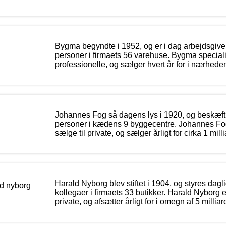
Bygma begyndte i 1952, og er i dag arbejdsgiver
personer i firmaets 56 varehuse. Bygma specialise
professionelle, og sælger hvert år for i nærheden 
Johannes Fog så dagens lys i 1920, og beskæfti
personer i kædens 9 byggecentre. Johannes Fog
sælge til private, og sælger årligt for cirka 1 mill
Harald Nyborg blev stiftet i 1904, og styres dagli
kollegaer i firmaets 33 butikker. Harald Nyborg er 
private, og afsætter årligt for i omegn af 5 milliar