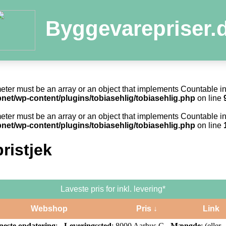
Byggevarepriser.
meter must be an array or an object that implements Countable i
net/wp-content/plugins/tobiasehlig/tobiasehlig.php
on line
meter must be an array or an object that implements Countable i
net/wp-content/plugins/tobiasehlig/tobiasehlig.php
on line
ristjek
Laveste pris for inkl. levering*
Webshop
Pris ↓
Link
neste opdatering
: -
Leveringssted
: 8000 Aarhus C -
Mængde
: (eller