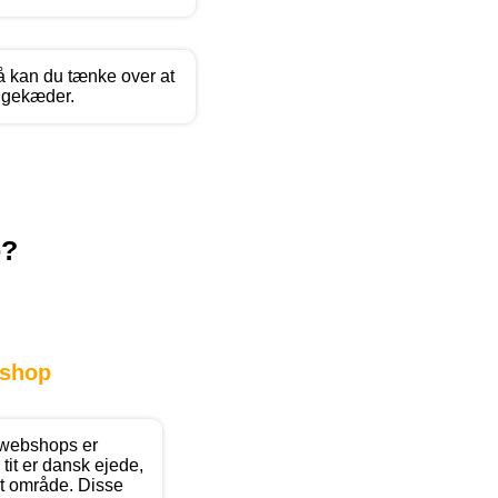
å kan du tænke over at
yggekæder.
p?
shop
 webshops er
tit er dansk ejede,
dit område. Disse