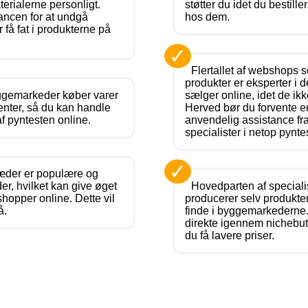
erialerne personligt.
støtter du idet du bestill
ancen for at undgå
hos dem.
 få fat i produkterne på
✓
Flertallet af webshops 
produkter er eksperter i 
ggemarkeder køber varer
sælger online, idet de ik
enter, så du kan handle
Herved bør du forvente 
 af pyntesten online.
anvendelig assistance fra
specialister i netop pynte
✓
æder er populære og
r, hvilket kan give øget
Hovedparten af special
 shopper online. Dette vil
producerer selv produkt
å.
finde i byggemarkederne
direkte igennem nichebut
du få lavere priser.