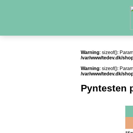
Warning
: sizeof(): Para
/var/www/tedev.dk/shop
Warning
: sizeof(): Para
/var/www/tedev.dk/shop
Pyntesten p
*
Se