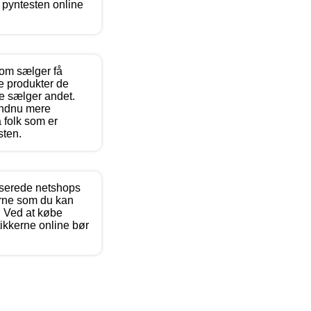
er pyntesten online
som sælger få
de produkter de
ke sælger andet.
endnu mere
 folk som er
sten.
iserede netshops
erne som du kan
. Ved at købe
ikkerne online bør