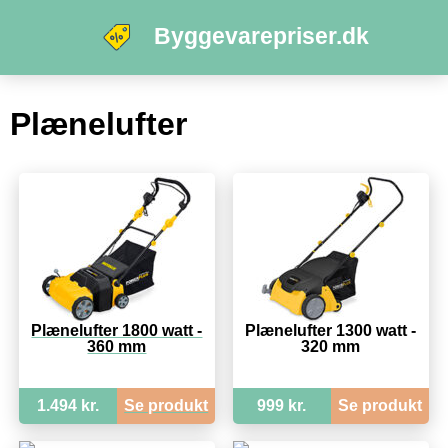
Byggevarepriser.dk
Plænelufter
Plænelufter 1800 watt -
Plænelufter 1300 watt -
360 mm
320 mm
1.494 kr.
Se produkt
999 kr.
Se produkt