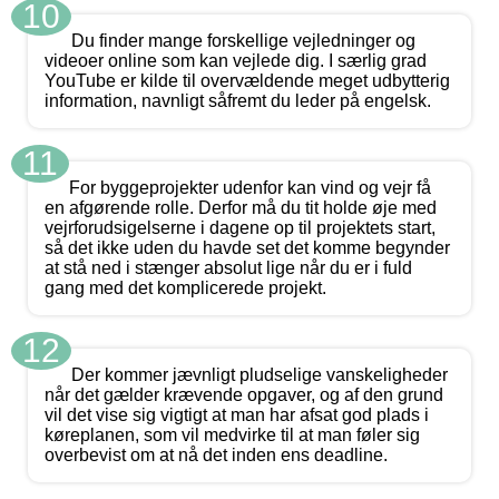
10
Du finder mange forskellige vejledninger og
videoer online som kan vejlede dig. I særlig grad
YouTube er kilde til overvældende meget udbytterig
information, navnligt såfremt du leder på engelsk.
11
For byggeprojekter udenfor kan vind og vejr få
en afgørende rolle. Derfor må du tit holde øje med
vejrforudsigelserne i dagene op til projektets start,
så det ikke uden du havde set det komme begynder
at stå ned i stænger absolut lige når du er i fuld
gang med det komplicerede projekt.
12
Der kommer jævnligt pludselige vanskeligheder
når det gælder krævende opgaver, og af den grund
vil det vise sig vigtigt at man har afsat god plads i
køreplanen, som vil medvirke til at man føler sig
overbevist om at nå det inden ens deadline.