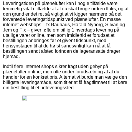
Leveringstiden på plænelufter kan i nogle tilfælde være
temmelig vital i tilfælde af at du skal bruge ordren fluks, og af
den grund er det ret så vigtigt at vi kigger nærmere på det
forventede leveringstidspunkt ved plænelufter. En masse
internet webshops – fx Bauhaus, Harald Nyborg, Silvan og
Jem og Fix – giver løfte om billig 1 hverdags levering på
utallige varer online, men som imidlertid er forudsat at
bestillingen anbringes før et givent tidspunkt, med
hensynstagen til at de højst sandsynligt kan nå at få
bestillingen sendt afsted forinden de lageransatte drager
hjemad.
Indtil flere internet shops sikrer fragt uden gebyr på
plænelufter online, men ofte under forudsætning af at du
handler for en konkret pris. Alternativt burde man vælge den
billigste leveringsmåde, som tit er at få fragtfirmaet til at køre
din bestilling til et udleveringssted.