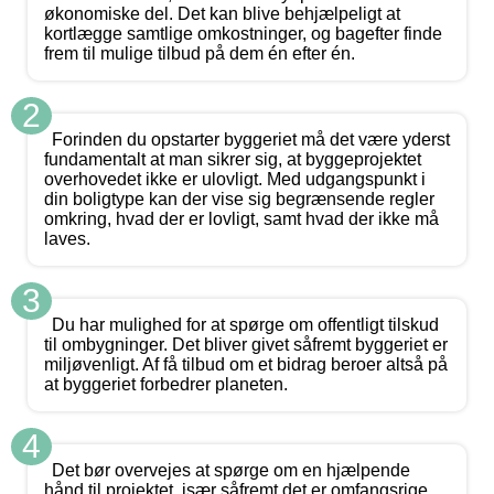
økonomiske del. Det kan blive behjælpeligt at
kortlægge samtlige omkostninger, og bagefter finde
frem til mulige tilbud på dem én efter én.
2
Forinden du opstarter byggeriet må det være yderst
fundamentalt at man sikrer sig, at byggeprojektet
overhovedet ikke er ulovligt. Med udgangspunkt i
din boligtype kan der vise sig begrænsende regler
omkring, hvad der er lovligt, samt hvad der ikke må
laves.
3
Du har mulighed for at spørge om offentligt tilskud
til ombygninger. Det bliver givet såfremt byggeriet er
miljøvenligt. Af få tilbud om et bidrag beroer altså på
at byggeriet forbedrer planeten.
4
Det bør overvejes at spørge om en hjælpende
hånd til projektet, især såfremt det er omfangsrige