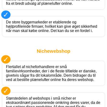
fra et bredt udvalg af plænelufter online.
✓
De store byggemarkeder er etablerede og
højtprofilerede firmaer, hvilket kan give øget sikkerhed
når man skal købe online. Det kan du se en fordel i.
Nichewebshop
✓
Flertallet af nicheforhandlere er små
familievirksomheder, der i de fleste tilfælde er danske,
givetvis sågar fra dit lokalområde. Dem bidrager du til
ved at bestille plænelufter online fra deres webshop.
✓
Størstedelen af webshops i små nicher er
ekstraordinært passionerede omkring deres varer, da de
kun sælger disse produkter. Af den grund får du