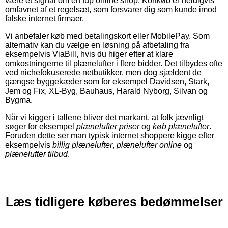
være et signal om en fup online shop. Kortkøb er heldigvis
omfavnet af et regelsæt, som forsvarer dig som kunde imod
falske internet firmaer.
Vi anbefaler køb med betalingskort eller MobilePay. Som
alternativ kan du vælge en løsning på afbetaling fra
eksempelvis ViaBill, hvis du higer efter at klare
omkostningerne til plænelufter i flere bidder. Det tilbydes ofte
ved nichefokuserede netbutikker, men dog sjældent de
gængse byggekæder som for eksempel Davidsen, Stark,
Jem og Fix, XL-Byg, Bauhaus, Harald Nyborg, Silvan og
Bygma.
Når vi kigger i tallene bliver det markant, at folk jævnligt
søger for eksempel
plænelufter priser
og
køb plænelufter
.
Foruden dette ser man typisk internet shoppere kigge efter
eksempelvis
billig plænelufter
,
plænelufter online
og
plænelufter tilbud
.
Læs tidligere køberes bedømmelser