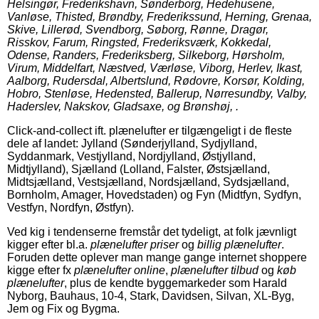
Helsingør, Frederikshavn, Sønderborg, Hedehusene,
Vanløse, Thisted, Brøndby, Frederikssund, Herning, Grenaa,
Skive, Lillerød, Svendborg, Søborg, Rønne, Dragør,
Risskov, Farum, Ringsted, Frederiksværk, Kokkedal,
Odense, Randers, Frederiksberg, Silkeborg, Hørsholm,
Virum, Middelfart, Næstved, Værløse, Viborg, Herlev, Ikast,
Aalborg, Rudersdal, Albertslund, Rødovre, Korsør, Kolding,
Hobro, Stenløse, Hedensted, Ballerup, Nørresundby, Valby,
Haderslev, Nakskov, Gladsaxe, og Brønshøj, .
Click-and-collect ift. plænelufter er tilgængeligt i de fleste
dele af landet: Jylland (Sønderjylland, Sydjylland,
Syddanmark, Vestjylland, Nordjylland, Østjylland,
Midtjylland), Sjælland (Lolland, Falster, Østsjælland,
Midtsjælland, Vestsjælland, Nordsjælland, Sydsjælland,
Bornholm, Amager, Hovedstaden) og Fyn (Midtfyn, Sydfyn,
Vestfyn, Nordfyn, Østfyn).
Ved kig i tendenserne fremstår det tydeligt, at folk jævnligt
kigger efter bl.a.
plænelufter priser
og
billig plænelufter
.
Foruden dette oplever man mange gange internet shoppere
kigge efter fx
plænelufter online
,
plænelufter tilbud
og
køb
plænelufter
, plus de kendte byggemarkeder som Harald
Nyborg, Bauhaus, 10-4, Stark, Davidsen, Silvan, XL-Byg,
Jem og Fix og Bygma.