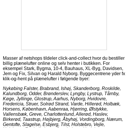
Masser af netshops tildeler click-and-collect hvor du bestiller
billig plænelufter online og selv henter i butikken. For
eksempel Stark, Bygma, 10-4, Bauhaus, XL-Byg, Davidsen,
Jem og Fix, Silvan og Harald Nyborg. Byggecentrene yder fx
klik-og-hent på plænelufter i følgende byer:
Nykøbing Falster, Brabrand, Ishøj, Skanderborg, Roskilde,
Kalundborg, Odder, Brønderslev, Lyngby, Lystrup, Tårnby,
Køge, Jyllinge, Glostrup, Aarhus, Nyborg, Hvidovre,
Fredericia, Struer, Solrød Strand, Varde, Hillerød, Holbæk,
Horsens, København, Aabenraa, Hjørring, Ølstykke,
Vallensbæk, Greve, Charlottenlund, Allerød, Haslev,
Birkerød, Taastrup, Højbjerg, Åbyhøj, Vordingborg, Nærum,
Gentofte, Slagelse, Esbjerg, Tilst, Holstebro, Vejle,