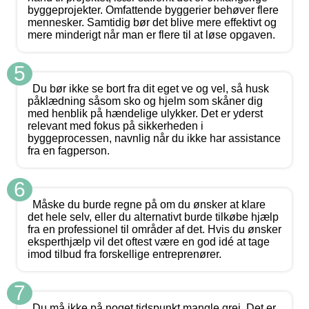
byggeprojekter. Omfattende byggerier behøver flere
mennesker. Samtidig bør det blive mere effektivt og
mere minderigt når man er flere til at løse opgaven.
5
Du bør ikke se bort fra dit eget ve og vel, så husk
påklædning såsom sko og hjelm som skåner dig
med henblik på hændelige ulykker. Det er yderst
relevant med fokus på sikkerheden i
byggeprocessen, navnlig når du ikke har assistance
fra en fagperson.
6
Måske du burde regne på om du ønsker at klare
det hele selv, eller du alternativt burde tilkøbe hjælp
fra en professionel til områder af det. Hvis du ønsker
eksperthjælp vil det oftest være en god idé at tage
imod tilbud fra forskellige entreprenører.
7
Du må ikke på noget tidspunkt mangle grej. Det er