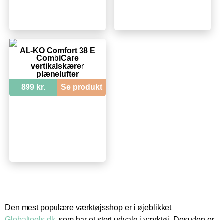
AL-KO Comfort 38 E
CombiCare
vertikalskærer
plænelufter
899 kr.
Se produkt
Den mest populære værktøjsshop er i øjeblikket
Globaltools.dk
, som har et stort udvalg i værktøj. Desuden er