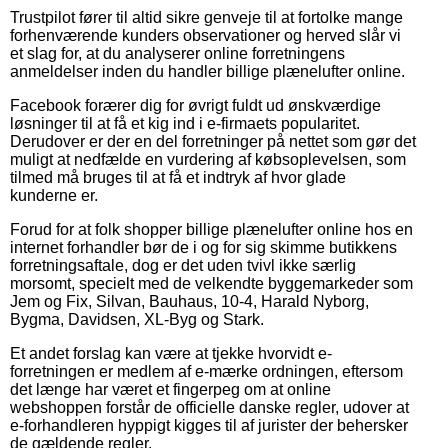
Trustpilot fører til altid sikre genveje til at fortolke mange
forhenværende kunders observationer og herved slår vi
et slag for, at du analyserer online forretningens
anmeldelser inden du handler billige plænelufter online.
Facebook forærer dig for øvrigt fuldt ud ønskværdige
løsninger til at få et kig ind i e-firmaets popularitet.
Derudover er der en del forretninger på nettet som gør det
muligt at nedfælde en vurdering af købsoplevelsen, som
tilmed må bruges til at få et indtryk af hvor glade
kunderne er.
Forud for at folk shopper billige plænelufter online hos en
internet forhandler bør de i og for sig skimme butikkens
forretningsaftale, dog er det uden tvivl ikke særlig
morsomt, specielt med de velkendte byggemarkeder som
Jem og Fix, Silvan, Bauhaus, 10-4, Harald Nyborg,
Bygma, Davidsen, XL-Byg og Stark.
Et andet forslag kan være at tjekke hvorvidt e-
forretningen er medlem af e-mærke ordningen, eftersom
det længe har været et fingerpeg om at online
webshoppen forstår de officielle danske regler, udover at
e-forhandleren hyppigt kigges til af jurister der behersker
de gældende regler.