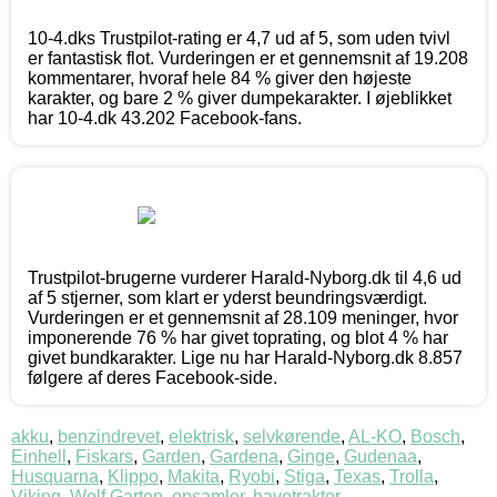
10-4.dks Trustpilot-rating er 4,7 ud af 5, som uden tvivl
er fantastisk flot. Vurderingen er et gennemsnit af 19.208
kommentarer, hvoraf hele 84 % giver den højeste
karakter, og bare 2 % giver dumpekarakter. I øjeblikket
har 10-4.dk 43.202 Facebook-fans.
Trustpilot-brugerne vurderer Harald-Nyborg.dk til 4,6 ud
af 5 stjerner, som klart er yderst beundringsværdigt.
Vurderingen er et gennemsnit af 28.109 meninger, hvor
imponerende 76 % har givet toprating, og blot 4 % har
givet bundkarakter. Lige nu har Harald-Nyborg.dk 8.857
følgere af deres Facebook-side.
akku
,
benzindrevet
,
elektrisk
,
selvkørende
,
AL-KO
,
Bosch
,
Einhell
,
Fiskars
,
Garden
,
Gardena
,
Ginge
,
Gudenaa
,
Husquarna
,
Klippo
,
Makita
,
Ryobi
,
Stiga
,
Texas
,
Trolla
,
Viking
,
Wolf Garten
,
opsamler
,
havetraktor