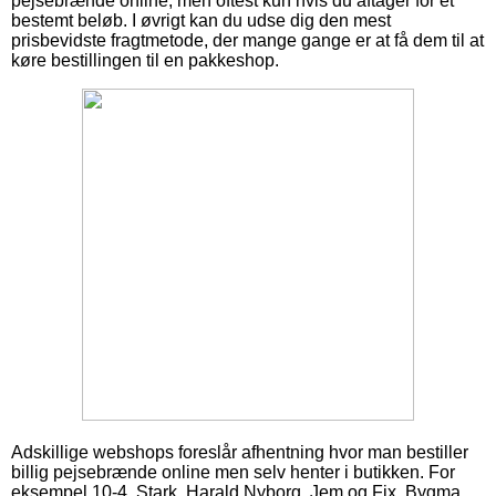
pejsebrænde online, men oftest kun hvis du aftager for et
bestemt beløb. I øvrigt kan du udse dig den mest
prisbevidste fragtmetode, der mange gange er at få dem til at
køre bestillingen til en pakkeshop.
Adskillige webshops foreslår afhentning hvor man bestiller
billig pejsebrænde online men selv henter i butikken. For
eksempel 10-4, Stark, Harald Nyborg, Jem og Fix, Bygma,