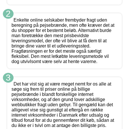
2
Enkelte online selskaber frembyder fragt uden
beregning på pejsebrænde, men ofte kræver det at
du shopper for et bestemt beløb. Alternativt burde
man foretrække den mest prisbevidste
leveringsmodel, der ofte vil blive at få dem til at
bringe dine varer til et udleveringssted.
Fragtløsningen er for det meste også særligt
fleksibel. Den mest letkøbte leveringsmetode vil
dog utvivlsomt være selv at hente varerne.
3
Det har vist sig at være meget nemt for os alle at
søge sig frem til priser online på billige
pejsebrænde i blandt forskellige internet
virksomheder, og af den grund lover adskillige
webbutikker fragt uden gebyr. Til gengæld kan det
alligevel vise sig gunstigt at eftergå en række
internet virksomheder i Danmark efter udsalg og
tilbud forud for at du gennemfører dit køb, sådan at
du ikke er i tvivl om at antage den billigste pris.