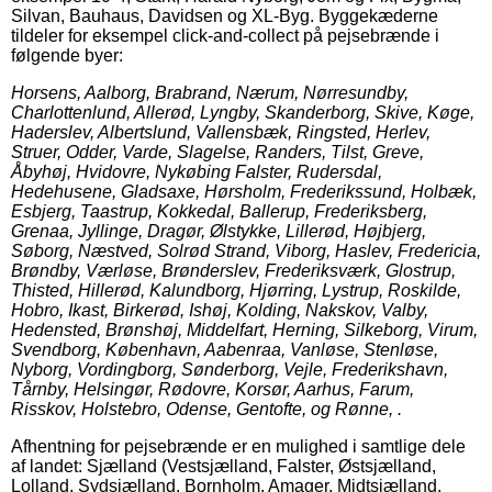
Silvan, Bauhaus, Davidsen og XL-Byg. Byggekæderne
tildeler for eksempel click-and-collect på pejsebrænde i
følgende byer:
Horsens, Aalborg, Brabrand, Nærum, Nørresundby,
Charlottenlund, Allerød, Lyngby, Skanderborg, Skive, Køge,
Haderslev, Albertslund, Vallensbæk, Ringsted, Herlev,
Struer, Odder, Varde, Slagelse, Randers, Tilst, Greve,
Åbyhøj, Hvidovre, Nykøbing Falster, Rudersdal,
Hedehusene, Gladsaxe, Hørsholm, Frederikssund, Holbæk,
Esbjerg, Taastrup, Kokkedal, Ballerup, Frederiksberg,
Grenaa, Jyllinge, Dragør, Ølstykke, Lillerød, Højbjerg,
Søborg, Næstved, Solrød Strand, Viborg, Haslev, Fredericia,
Brøndby, Værløse, Brønderslev, Frederiksværk, Glostrup,
Thisted, Hillerød, Kalundborg, Hjørring, Lystrup, Roskilde,
Hobro, Ikast, Birkerød, Ishøj, Kolding, Nakskov, Valby,
Hedensted, Brønshøj, Middelfart, Herning, Silkeborg, Virum,
Svendborg, København, Aabenraa, Vanløse, Stenløse,
Nyborg, Vordingborg, Sønderborg, Vejle, Frederikshavn,
Tårnby, Helsingør, Rødovre, Korsør, Aarhus, Farum,
Risskov, Holstebro, Odense, Gentofte, og Rønne, .
Afhentning for pejsebrænde er en mulighed i samtlige dele
af landet: Sjælland (Vestsjælland, Falster, Østsjælland,
Lolland, Sydsjælland, Bornholm, Amager, Midtsjælland,