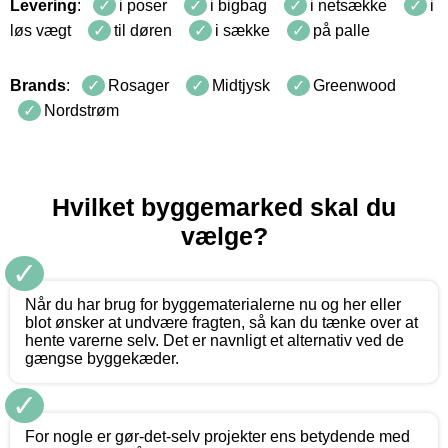
Levering
:
i poser
i bigbag
i netsække
i
løs vægt
til døren
i sække
på palle
Brands
:
Rosager
Midtjysk
Greenwood
Nordstrøm
Hvilket byggemarked skal du
vælge?
✓
Når du har brug for byggematerialerne nu og her eller
blot ønsker at undvære fragten, så kan du tænke over at
hente varerne selv. Det er navnligt et alternativ ved de
gængse byggekæder.
✓
For nogle er gør-det-selv projekter ens betydende med