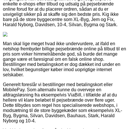
enkelte e-shops efter tilbud og udsalg på pejsebrænde
online forud for at du placerer ordren, sådan at du er
usvigeligt sikker på at skaffe sig den bedste pris. Kig ikke
bare på de store byggecentre som XL-Byg, Jem og Fix,
Harald Nyborg, Davidsen, 10-4, Silvan, Bygma og Stark.
Man skal lige meget hvad ikke undervurdere, at ifald en
netshop frembyder billige pejsebrænde online på tilbud til en
pris som virker himmelråbende god, så burde det mange
gange være et faresignal om en falsk online shop.
Bestillinger med betalingskort er dog dækket ind under en
lov, hvilket begunstiger køber imod uoprigtige internet
selskaber.
Generelt foreslår vi bestillinger med betalingskort eller
MobilePay. Som alternativ kunne du overveje en
afdragsløsning fra eksempelvis ViaBill, i tilfælde af at du
hellere vil klare beløbet til pejsebrænde over flere uger.
Dette tilbydes som regel hos specialiserede webshops, i
modsætning til de store byggekæder som eksempelvis XL-
Byg, Bygma, Silvan, Davidsen, Bauhaus, Stark, Harald
Nyborg og 10-4.