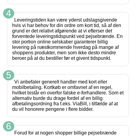
4
Leveringstiden kan være yderst udslagsgivende
hvis vi har behov for din ordre om kort tid, så af den
grund er det relativt afgørende at vi efterser det
forventede leveringstidspunkt ved pejsebrænde. En
stor portion online selskaber garanterer billig
levering på næstkommende hverdag på mange af
shoppens produkter, men som ikke desto mindre
beroer på at du bestiller før et givent tidspunkt.
5
Vi anbefaler generelt handler med kort eller
mobilbetaling. Kortkøb er omfavnet af en regel,
hvilket bistår en overfor falske e-forhandlere. Som et
alternativ burde du drage fordel af en billig
afbetalingsordning fra f.eks. ViaBill, i tilfælde af at
du vil honorere pengene i flere bidder.
6
Forud for at nogen shopper billige pejsebrænde