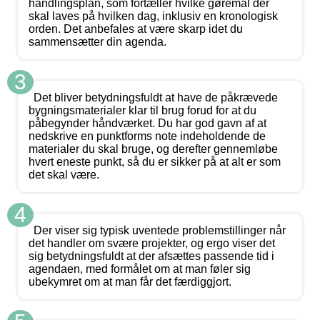
handlingsplan, som fortæller hvilke gøremål der
skal laves på hvilken dag, inklusiv en kronologisk
orden. Det anbefales at være skarp idet du
sammensætter din agenda.
3
Det bliver betydningsfuldt at have de påkrævede
bygningsmaterialer klar til brug forud for at du
påbegynder håndværket. Du har god gavn af at
nedskrive en punktforms note indeholdende de
materialer du skal bruge, og derefter gennemløbe
hvert eneste punkt, så du er sikker på at alt er som
det skal være.
4
Der viser sig typisk uventede problemstillinger når
det handler om svære projekter, og ergo viser det
sig betydningsfuldt at der afsættes passende tid i
agendaen, med formålet om at man føler sig
ubekymret om at man får det færdiggjort.