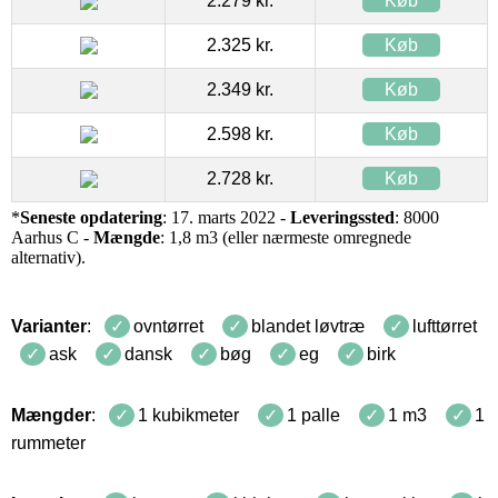
2.279 kr.
Køb
2.325 kr.
Køb
2.349 kr.
Køb
2.598 kr.
Køb
2.728 kr.
Køb
*
Seneste opdatering
: 17. marts 2022 -
Leveringssted
: 8000
Aarhus C -
Mængde
: 1,8 m3 (eller nærmeste omregnede
alternativ).
Varianter
:
ovntørret
blandet løvtræ
lufttørret
ask
dansk
bøg
eg
birk
Mængder
:
1 kubikmeter
1 palle
1 m3
1
rummeter