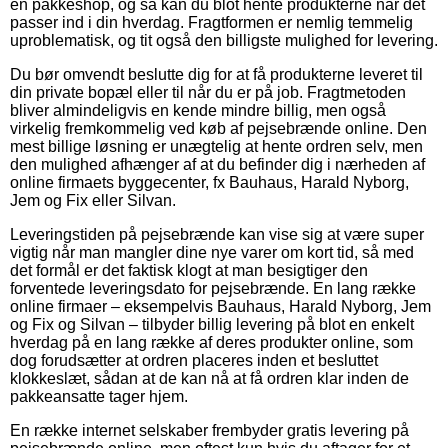
en pakkeshop, og så kan du blot hente produkterne når det
passer ind i din hverdag. Fragtformen er nemlig temmelig
uproblematisk, og tit også den billigste mulighed for levering.
Du bør omvendt beslutte dig for at få produkterne leveret til
din private bopæl eller til når du er på job. Fragtmetoden
bliver almindeligvis en kende mindre billig, men også
virkelig fremkommelig ved køb af pejsebrænde online. Den
mest billige løsning er unægtelig at hente ordren selv, men
den mulighed afhænger af at du befinder dig i nærheden af
online firmaets byggecenter, fx Bauhaus, Harald Nyborg,
Jem og Fix eller Silvan.
Leveringstiden på pejsebrænde kan vise sig at være super
vigtig når man mangler dine nye varer om kort tid, så med
det formål er det faktisk klogt at man besigtiger den
forventede leveringsdato for pejsebrænde. En lang række
online firmaer – eksempelvis Bauhaus, Harald Nyborg, Jem
og Fix og Silvan – tilbyder billig levering på blot en enkelt
hverdag på en lang række af deres produkter online, som
dog forudsætter at ordren placeres inden et besluttet
klokkeslæt, sådan at de kan nå at få ordren klar inden de
pakkeansatte tager hjem.
En række internet selskaber frembyder gratis levering på