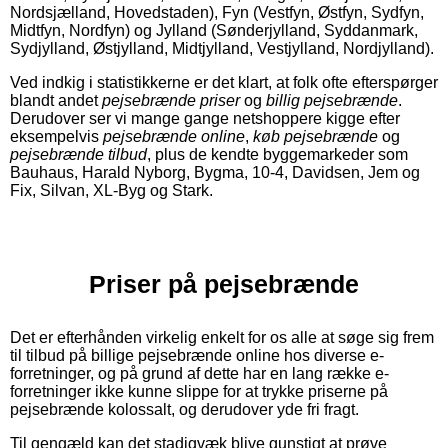
Nordsjælland, Hovedstaden), Fyn (Vestfyn, Østfyn, Sydfyn,
Midtfyn, Nordfyn) og Jylland (Sønderjylland, Syddanmark,
Sydjylland, Østjylland, Midtjylland, Vestjylland, Nordjylland).
Ved indkig i statistikkerne er det klart, at folk ofte efterspørger
blandt andet
pejsebrænde priser
og
billig pejsebrænde
.
Derudover ser vi mange gange netshoppere kigge efter
eksempelvis
pejsebrænde online
,
køb pejsebrænde
og
pejsebrænde tilbud
, plus de kendte byggemarkeder som
Bauhaus, Harald Nyborg, Bygma, 10-4, Davidsen, Jem og
Fix, Silvan, XL-Byg og Stark.
Priser på pejsebrænde
Det er efterhånden virkelig enkelt for os alle at søge sig frem
til tilbud på billige pejsebrænde online hos diverse e-
forretninger, og på grund af dette har en lang række e-
forretninger ikke kunne slippe for at trykke priserne på
pejsebrænde kolossalt, og derudover yde fri fragt.
Til gengæld kan det stadigvæk blive gunstigt at prøve