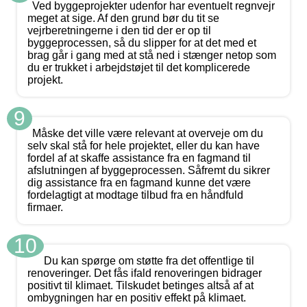
Ved byggeprojekter udenfor har eventuelt regnvejr
meget at sige. Af den grund bør du tit se
vejrberetningerne i den tid der er op til
byggeprocessen, så du slipper for at det med et
brag går i gang med at stå ned i stænger netop som
du er trukket i arbejdstøjet til det komplicerede
projekt.
9
Måske det ville være relevant at overveje om du
selv skal stå for hele projektet, eller du kan have
fordel af at skaffe assistance fra en fagmand til
afslutningen af byggeprocessen. Såfremt du sikrer
dig assistance fra en fagmand kunne det være
fordelagtigt at modtage tilbud fra en håndfuld
firmaer.
10
Du kan spørge om støtte fra det offentlige til
renoveringer. Det fås ifald renoveringen bidrager
positivt til klimaet. Tilskudet betinges altså af at
ombygningen har en positiv effekt på klimaet.