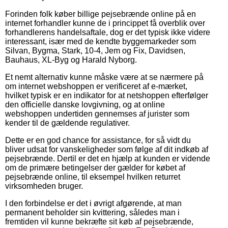
Forinden folk køber billige pejsebrænde online på en
internet forhandler kunne de i princippet få overblik over
forhandlerens handelsaftale, dog er det typisk ikke videre
interessant, især med de kendte byggemarkeder som
Silvan, Bygma, Stark, 10-4, Jem og Fix, Davidsen,
Bauhaus, XL-Byg og Harald Nyborg.
Et nemt alternativ kunne måske være at se nærmere på
om internet webshoppen er verificeret af e-mærket,
hvilket typisk er en indikator for at netshoppen efterfølger
den officielle danske lovgivning, og at online
webshoppen undertiden gennemses af jurister som
kender til de gældende regulativer.
Dette er en god chance for assistance, for så vidt du
bliver udsat for vanskeligheder som følge af dit indkøb af
pejsebrænde. Dertil er det en hjælp at kunden er vidende
om de primære betingelser der gælder for købet af
pejsebrænde online, til eksempel hvilken returret
virksomheden bruger.
I den forbindelse er det i øvrigt afgørende, at man
permanent beholder sin kvittering, således man i
fremtiden vil kunne bekræfte sit køb af pejsebrænde,