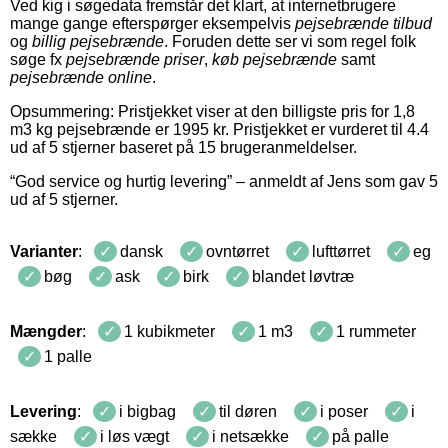
Ved kig i søgedata fremstår det klart, at internetbrugere
mange gange efterspørger eksempelvis
pejsebrænde tilbud
og
billig pejsebrænde
. Foruden dette ser vi som regel folk
søge fx
pejsebrænde priser
,
køb pejsebrænde
samt
pejsebrænde online
.
Opsummering: Pristjekket viser at den billigste pris for
1,8
m3
kg
pejsebrænde
er
1995
kr
.
Pristjekket er vurderet til
4.4
ud af 5 stjerner baseret på
15
brugeranmeldelser
.
“
God service og hurtig levering
” – anmeldt af
Jens
som gav
5
ud af
5
stjerner
.
Varianter
:
dansk
ovntørret
lufttørret
eg
bøg
ask
birk
blandet løvtræ
Mængder
:
1 kubikmeter
1 m3
1 rummeter
1 palle
Levering
:
i bigbag
til døren
i poser
i
sække
i løs vægt
i netsække
på palle