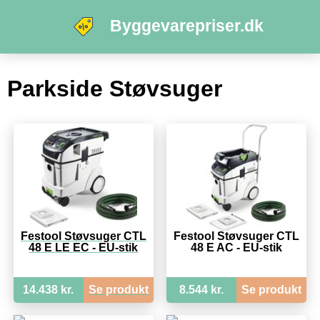
Byggevarepriser.dk
Parkside Støvsuger
Festool Støvsuger CTL
Festool Støvsuger CTL
48 E LE EC - EU-stik
48 E AC - EU-stik
14.438 kr.
Se produkt
8.544 kr.
Se produkt