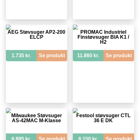
AEG Støvsuger AP2-200
PROMAC Industriel
ELCP
Finstøvsuger BIA K1 /
H2
1.735 kr.
Se produkt
11.860 kr.
Se produkt
Milwaukee Støvsuger
Festool støvsuger CTL
AS-42MAC M-Klasse
36 E DK
6.885 kr.
Se produkt
6.150 kr.
Se produkt