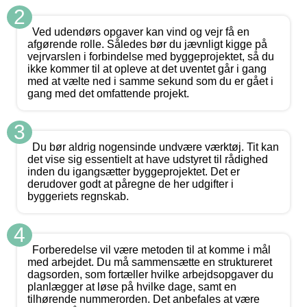
2
Ved udendørs opgaver kan vind og vejr få en
afgørende rolle. Således bør du jævnligt kigge på
vejrvarslen i forbindelse med byggeprojektet, så du
ikke kommer til at opleve at det uventet går i gang
med at vælte ned i samme sekund som du er gået i
gang med det omfattende projekt.
3
Du bør aldrig nogensinde undvære værktøj. Tit kan
det vise sig essentielt at have udstyret til rådighed
inden du igangsætter byggeprojektet. Det er
derudover godt at påregne de her udgifter i
byggeriets regnskab.
4
Forberedelse vil være metoden til at komme i mål
med arbejdet. Du må sammensætte en struktureret
dagsorden, som fortæller hvilke arbejdsopgaver du
planlægger at løse på hvilke dage, samt en
tilhørende nummerorden. Det anbefales at være