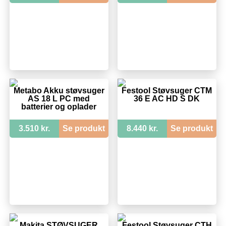
Metabo Akku støvsuger
Festool Støvsuger CTM
AS 18 L PC med
36 E AC HD S DK
batterier og oplader
3.510 kr.
Se produkt
8.440 kr.
Se produkt
Makita STØVSUGER
Festool Støvsuger CTH