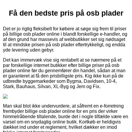
Få den bedste pris på osb plader
Det er jo rigtig fleksibelt for købere at søge sig frem til priser
på billige osb plader online i blandt forskellige e-handler, og
af den grund har massevis af webbutikker set sig nødsaget
til at mindske prisen på osb plader eftertrykkeligt, og endda
yde levering uden gebyr.
Det kan immervæk vise sig rentabelt at se nærmere på et
par forskellige internet butikker efter billige priser på osb
plader online før du gennemfører din handel, sådan at man
er garanteret at få den prisbilligste pris. Kig ikke kun på de
udbredte byggemarkeder som Bygma, Davidsen, 10-4,
Stark, Bauhaus, Silvan, XL-Byg og Jem og Fix.
Man skal blot ikke undervurdere, at såfremt en e-forretning
frembyder billige osb plader online for en pris der virker
himmelråbende tiltalende, burde det i nogle tilfælde være en
varsel om en snydagtig online butik. Kortkøb er heldigvis
dækket ind under et reglement, hvilket dækker en imod