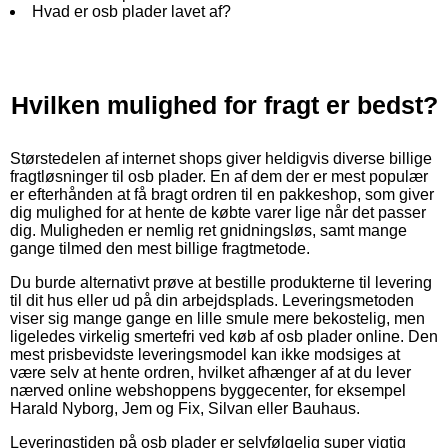
Hvad er osb plader lavet af?
Hvilken mulighed for fragt er bedst?
Størstedelen af internet shops giver heldigvis diverse billige
fragtløsninger til osb plader. En af dem der er mest populær
er efterhånden at få bragt ordren til en pakkeshop, som giver
dig mulighed for at hente de købte varer lige når det passer
dig. Muligheden er nemlig ret gnidningsløs, samt mange
gange tilmed den mest billige fragtmetode.
Du burde alternativt prøve at bestille produkterne til levering
til dit hus eller ud på din arbejdsplads. Leveringsmetoden
viser sig mange gange en lille smule mere bekostelig, men
ligeledes virkelig smertefri ved køb af osb plader online. Den
mest prisbevidste leveringsmodel kan ikke modsiges at
være selv at hente ordren, hvilket afhænger af at du lever
nærved online webshoppens byggecenter, for eksempel
Harald Nyborg, Jem og Fix, Silvan eller Bauhaus.
Leveringstiden på osb plader er selvfølgelig super vigtig