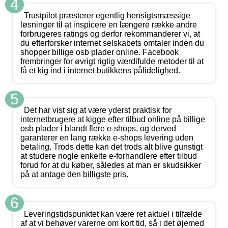
4
Trustpilot præsterer egentlig hensigtsmæssige
løsninger til at inspicere en længere række andre
forbrugeres ratings og derfor rekommanderer vi, at
du efterforsker internet selskabets omtaler inden du
shopper billige osb plader online. Facebook
frembringer for øvrigt rigtig værdifulde metoder til at
få et kig ind i internet butikkens pålidelighed.
5
Det har vist sig at være yderst praktisk for
internetbrugere at kigge efter tilbud online på billige
osb plader i blandt flere e-shops, og derved
garanterer en lang række e-shops levering uden
betaling. Trods dette kan det trods alt blive gunstigt
at studere nogle enkelte e-forhandlere efter tilbud
forud for at du køber, således at man er skudsikker
på at antage den billigste pris.
6
Leveringstidspunktet kan være ret aktuel i tilfælde
af at vi behøver varerne om kort tid, så i det øjemed