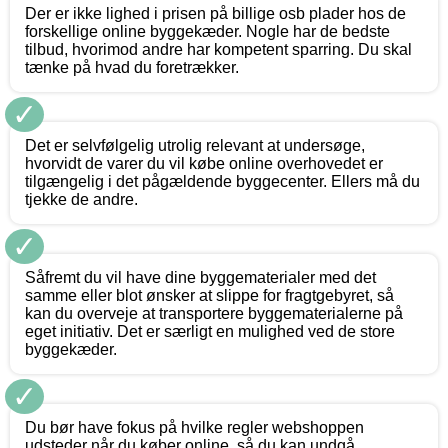
Der er ikke lighed i prisen på billige osb plader hos de
forskellige online byggekæder. Nogle har de bedste
tilbud, hvorimod andre har kompetent sparring. Du skal
tænke på hvad du foretrækker.
✓
Det er selvfølgelig utrolig relevant at undersøge,
hvorvidt de varer du vil købe online overhovedet er
tilgængelig i det pågældende byggecenter. Ellers må du
tjekke de andre.
✓
Såfremt du vil have dine byggematerialer med det
samme eller blot ønsker at slippe for fragtgebyret, så
kan du overveje at transportere byggematerialerne på
eget initiativ. Det er særligt en mulighed ved de store
byggekæder.
✓
Du bør have fokus på hvilke regler webshoppen
udsteder når du køber online, så du kan undgå