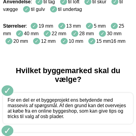
Anvendelse
:
til tag
til loft
til skur
til
vægge
til gulv
til undertag
Størrelser
:
19 mm
13 mm
5 mm
25
mm
40 mm
22 mm
28 mm
30 mm
20 mm
12 mm
10 mm
15 mm16 mm
Hvilket byggemarked skal du
vælge?
✓
For en del er et byggeprojekt ens betydende med
massevis af spørgsmål. Af den grund kan det overvejes
at købe fra en online byggeshop, som kan give tips og
tricks til valg af osb plader.
✓