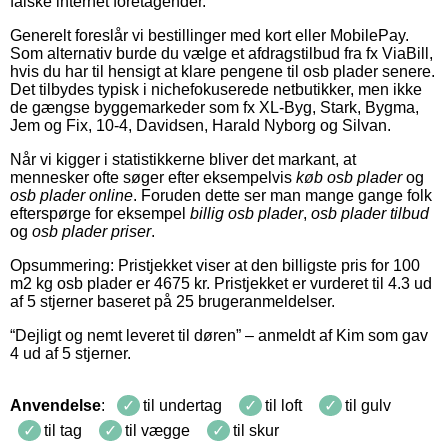
falske internet foretagender.
Generelt foreslår vi bestillinger med kort eller MobilePay.
Som alternativ burde du vælge et afdragstilbud fra fx ViaBill,
hvis du har til hensigt at klare pengene til osb plader senere.
Det tilbydes typisk i nichefokuserede netbutikker, men ikke
de gængse byggemarkeder som fx XL-Byg, Stark, Bygma,
Jem og Fix, 10-4, Davidsen, Harald Nyborg og Silvan.
Når vi kigger i statistikkerne bliver det markant, at
mennesker ofte søger efter eksempelvis
køb osb plader
og
osb plader online
. Foruden dette ser man mange gange folk
efterspørge for eksempel
billig osb plader
,
osb plader tilbud
og
osb plader priser
.
Opsummering: Pristjekket viser at den billigste pris for
100
m2
kg
osb plader
er
4675
kr
.
Pristjekket er vurderet til
4.3
ud
af 5 stjerner baseret på
25
brugeranmeldelser
.
“
Dejligt og nemt leveret til døren
” – anmeldt af
Kim
som gav
4
ud af
5
stjerner
.
Anvendelse
:
til undertag
til loft
til gulv
til tag
til vægge
til skur