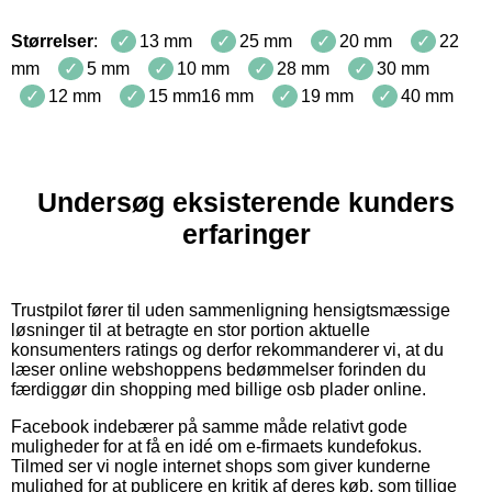
Størrelser
:
13 mm
25 mm
20 mm
22
mm
5 mm
10 mm
28 mm
30 mm
12 mm
15 mm16 mm
19 mm
40 mm
Undersøg eksisterende kunders
erfaringer
Trustpilot fører til uden sammenligning hensigtsmæssige
løsninger til at betragte en stor portion aktuelle
konsumenters ratings og derfor rekommanderer vi, at du
læser online webshoppens bedømmelser forinden du
færdiggør din shopping med billige osb plader online.
Facebook indebærer på samme måde relativt gode
muligheder for at få en idé om e-firmaets kundefokus.
Tilmed ser vi nogle internet shops som giver kunderne
mulighed for at publicere en kritik af deres køb, som tillige