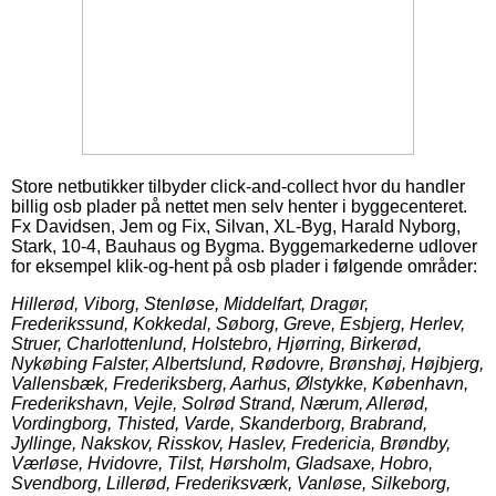
Store netbutikker tilbyder click-and-collect hvor du handler
billig osb plader på nettet men selv henter i byggecenteret.
Fx Davidsen, Jem og Fix, Silvan, XL-Byg, Harald Nyborg,
Stark, 10-4, Bauhaus og Bygma. Byggemarkederne udlover
for eksempel klik-og-hent på osb plader i følgende områder:
Hillerød, Viborg, Stenløse, Middelfart, Dragør,
Frederikssund, Kokkedal, Søborg, Greve, Esbjerg, Herlev,
Struer, Charlottenlund, Holstebro, Hjørring, Birkerød,
Nykøbing Falster, Albertslund, Rødovre, Brønshøj, Højbjerg,
Vallensbæk, Frederiksberg, Aarhus, Ølstykke, København,
Frederikshavn, Vejle, Solrød Strand, Nærum, Allerød,
Vordingborg, Thisted, Varde, Skanderborg, Brabrand,
Jyllinge, Nakskov, Risskov, Haslev, Fredericia, Brøndby,
Værløse, Hvidovre, Tilst, Hørsholm, Gladsaxe, Hobro,
Svendborg, Lillerød, Frederiksværk, Vanløse, Silkeborg,