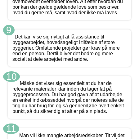
overhovedet overholder loven. Alt efter hvordan du
bor kan der gælde gældende love som beskriver,
hvad du gerne må, samt hvad der ikke må laves.
9
Det kan vise sig nyttigt at få assistance til
byggearbejdet, hovedsageligt i tilfælde af store
byggerier. Omfattende projekter gør krav på mere
end en person. Dertil bliver det bedre og mere
socialt at dele arbejdet med andre.
10
Måske det viser sig essentielt at du har de
relevante materialer klar inden du tager fat på
byggeprocessen. Du har god gavn af at udarbejde
en enkel indkøbsseddel hvorpå der noteres alle de
ting du har brug for, og så gennemløbe hvert enkelt
punkt, så du sikrer dig at alt er på sin plads.
11
Man vil ikke mangle arbejdsredskaber. Tit vil det