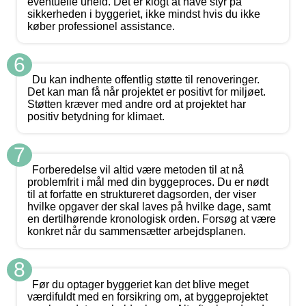
eventuelle uheld. Det er klogt at have styr på
sikkerheden i byggeriet, ikke mindst hvis du ikke
køber professionel assistance.
6
Du kan indhente offentlig støtte til renoveringer.
Det kan man få når projektet er positivt for miljøet.
Støtten kræver med andre ord at projektet har
positiv betydning for klimaet.
7
Forberedelse vil altid være metoden til at nå
problemfrit i mål med din byggeproces. Du er nødt
til at forfatte en struktureret dagsorden, der viser
hvilke opgaver der skal laves på hvilke dage, samt
en dertilhørende kronologisk orden. Forsøg at være
konkret når du sammensætter arbejdsplanen.
8
Før du optager byggeriet kan det blive meget
værdifuldt med en forsikring om, at byggeprojektet