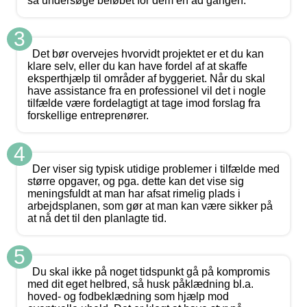
så undersøge beløbet for dem en ad gangen.
3
Det bør overvejes hvorvidt projektet er et du kan
klare selv, eller du kan have fordel af at skaffe
eksperthjælp til områder af byggeriet. Når du skal
have assistance fra en professionel vil det i nogle
tilfælde være fordelagtigt at tage imod forslag fra
forskellige entreprenører.
4
Der viser sig typisk utidige problemer i tilfælde med
større opgaver, og pga. dette kan det vise sig
meningsfuldt at man har afsat rimelig plads i
arbejdsplanen, som gør at man kan være sikker på
at nå det til den planlagte tid.
5
Du skal ikke på noget tidspunkt gå på kompromis
med dit eget helbred, så husk påklædning bl.a.
hoved- og fodbeklædning som hjælp mod