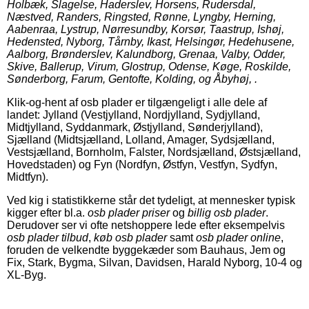
Holbæk, Slagelse, Haderslev, Horsens, Rudersdal,
Næstved, Randers, Ringsted, Rønne, Lyngby, Herning,
Aabenraa, Lystrup, Nørresundby, Korsør, Taastrup, Ishøj,
Hedensted, Nyborg, Tårnby, Ikast, Helsingør, Hedehusene,
Aalborg, Brønderslev, Kalundborg, Grenaa, Valby, Odder,
Skive, Ballerup, Virum, Glostrup, Odense, Køge, Roskilde,
Sønderborg, Farum, Gentofte, Kolding, og Åbyhøj, .
Klik-og-hent af osb plader er tilgængeligt i alle dele af
landet: Jylland (Vestjylland, Nordjylland, Sydjylland,
Midtjylland, Syddanmark, Østjylland, Sønderjylland),
Sjælland (Midtsjælland, Lolland, Amager, Sydsjælland,
Vestsjælland, Bornholm, Falster, Nordsjælland, Østsjælland,
Hovedstaden) og Fyn (Nordfyn, Østfyn, Vestfyn, Sydfyn,
Midtfyn).
Ved kig i statistikkerne står det tydeligt, at mennesker typisk
kigger efter bl.a.
osb plader priser
og
billig osb plader
.
Derudover ser vi ofte netshoppere lede efter eksempelvis
osb plader tilbud
,
køb osb plader
samt
osb plader online
,
foruden de velkendte byggekæder som Bauhaus, Jem og
Fix, Stark, Bygma, Silvan, Davidsen, Harald Nyborg, 10-4 og
XL-Byg.