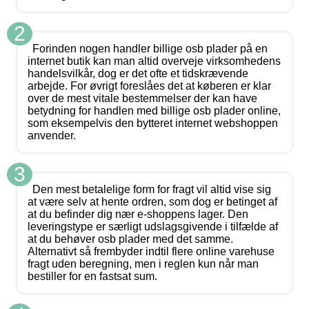
2
Forinden nogen handler billige osb plader på en
internet butik kan man altid overveje virksomhedens
handelsvilkår, dog er det ofte et tidskrævende
arbejde. For øvrigt foreslåes det at køberen er klar
over de mest vitale bestemmelser der kan have
betydning for handlen med billige osb plader online,
som eksempelvis den bytteret internet webshoppen
anvender.
3
Den mest betalelige form for fragt vil altid vise sig
at være selv at hente ordren, som dog er betinget af
at du befinder dig nær e-shoppens lager. Den
leveringstype er særligt udslagsgivende i tilfælde af
at du behøver osb plader med det samme.
Alternativt så frembyder indtil flere online varehuse
fragt uden beregning, men i reglen kun når man
bestiller for en fastsat sum.