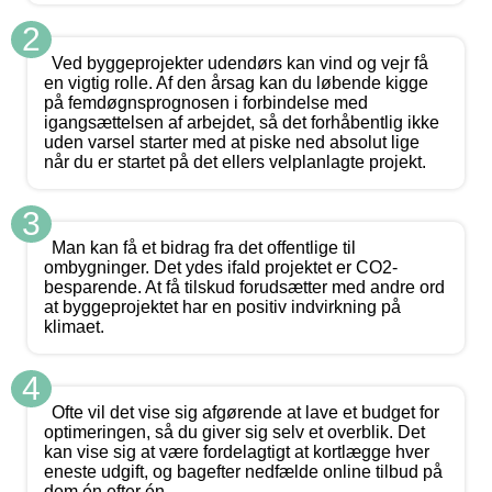
2
Ved byggeprojekter udendørs kan vind og vejr få
en vigtig rolle. Af den årsag kan du løbende kigge
på femdøgnsprognosen i forbindelse med
igangsættelsen af arbejdet, så det forhåbentlig ikke
uden varsel starter med at piske ned absolut lige
når du er startet på det ellers velplanlagte projekt.
3
Man kan få et bidrag fra det offentlige til
ombygninger. Det ydes ifald projektet er CO2-
besparende. At få tilskud forudsætter med andre ord
at byggeprojektet har en positiv indvirkning på
klimaet.
4
Ofte vil det vise sig afgørende at lave et budget for
optimeringen, så du giver sig selv et overblik. Det
kan vise sig at være fordelagtigt at kortlægge hver
eneste udgift, og bagefter nedfælde online tilbud på
dem én efter én.