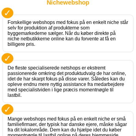
Nichewebshop
✓
Forskellige webshops med fokus på en enkelt niche står
selv for produktion af produkterne som
byggemarkederne sælger. Når du køber direkte på
niche netbutikkerne online kan du forvente at få en
billigere pris.
✓
De fleste specialiserede netshops er ekstremt
passionerede omkring det produktudvalg de har online,
idet de har skarpt fokus på disse varer. Således kan du
opleve endnu mere nyttig assistance fra medarbejdere
med specialistviden i lige præcis momentnøgle til
lastbil.
✓
Mange webshops med fokus på en enkelt niche er små
familiefirmaer, der typisk har danske ejere, måske sågar
fra dit lokalområde. Dem kan du hjælpe idet du køber
momentnøgle til lastbil online på deres hjemmeside.