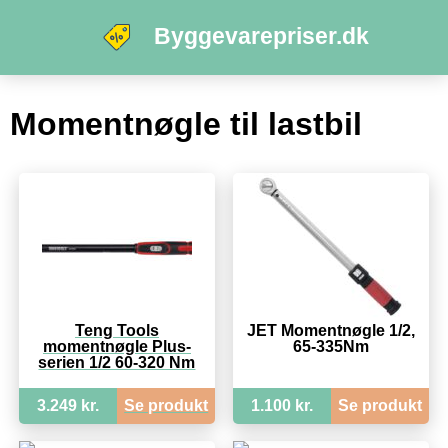
Byggevarepriser.dk
Momentnøgle til lastbil
Teng Tools
JET Momentnøgle 1/2,
momentnøgle Plus-
65-335Nm
serien 1/2 60-320 Nm
3.249 kr.
Se produkt
1.100 kr.
Se produkt