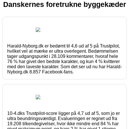
Danskernes foretrukne byggekæder
Harald-Nyborg.dk er bedømt til 4,6 ud af 5 på Trustpilot,
hvilket vel at mærke er ultra overlegent. Bedømmelsen
tager udgangspunkt i 28.109 kommentarer, hvoraf hele
76 % har givet den bedste karakter, og kun 4 % kvitterer
med den laveste karakter. Som det ser ud nu har Harald-
Nyborg.dk 8.857 Facebook-fans.
10-4.dks Trustpilot-score ligger på 4,7 ud af 5, som jo er
ultra beundringsværdigt. Evalueringen er regnet ud fra
19.208 tilkendegivelser, hvor ikke mindre end 84 % har
givet maksimum point, og bare 2 % har givet 1 stjerne.