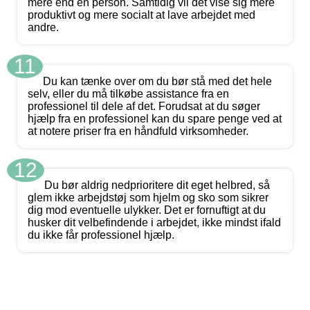
mere end en person. Samtidig vil det vise sig mere
produktivt og mere socialt at lave arbejdet med
andre.
11
Du kan tænke over om du bør stå med det hele
selv, eller du må tilkøbe assistance fra en
professionel til dele af det. Forudsat at du søger
hjælp fra en professionel kan du spare penge ved at
at notere priser fra en håndfuld virksomheder.
12
Du bør aldrig nedprioritere dit eget helbred, så
glem ikke arbejdstøj som hjelm og sko som sikrer
dig mod eventuelle ulykker. Det er fornuftigt at du
husker dit velbefindende i arbejdet, ikke mindst ifald
du ikke får professionel hjælp.