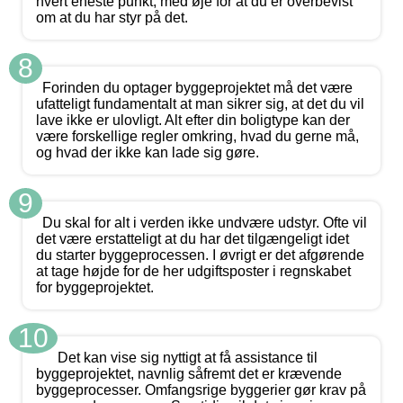
hvert eneste punkt, med øje for at du er overbevist
om at du har styr på det.
8
Forinden du optager byggeprojektet må det være
ufatteligt fundamentalt at man sikrer sig, at det du vil
lave ikke er ulovligt. Alt efter din boligtype kan der
være forskellige regler omkring, hvad du gerne må,
og hvad der ikke kan lade sig gøre.
9
Du skal for alt i verden ikke undvære udstyr. Ofte vil
det være erstatteligt at du har det tilgængeligt idet
du starter byggeprocessen. I øvrigt er det afgørende
at tage højde for de her udgiftsposter i regnskabet
for byggeprojektet.
10
Det kan vise sig nyttigt at få assistance til
byggeprojektet, navnlig såfremt det er krævende
byggeprocesser. Omfangsrige byggerier gør krav på