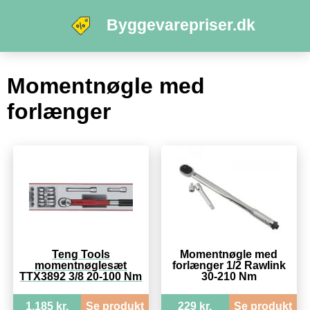
Byggevarepriser.dk
Momentnøgle med
forlænger
Teng Tools
Momentnøgle med
momentnøglesæt
forlænger 1/2 Rawlink
TTX3892 3/8 20-100 Nm
30-210 Nm
1.185 kr.
Se produkt
229 kr.
Se produkt