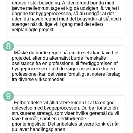
regnvejr stor betydning. Af den grund bør du med
jævne mellemrum tage et kig på udsigten ift. vejret i
dagene før byggeprocessen, så du undgår at det
uden du havde regnet med det begynder at stå ned i
stænger når du lige vil i gang med det ellers
velplanlagte projekt.
8
Måske du burde regne på om du selv kan lave helt
projektet, eller du alternativt burde fremskaffe
assistance fra en professionel til færdiggørelsen af
byggeprocessen. Ifald du søger assistance fra en
professionel kan det være fornuftigt at notere forslag
fra diverse virksomheder.
9
Forberedelse vil altid være kilden til at få en god
oplevelse med byggeprocessen. Du bør forfatte en
struktureret strategi, som viser hvilke gøremål du vil
lave hvornår, samt en dertilhørende
prioriteringsliste. Det anbefales at være konkret når
du laver handlingsplanen.