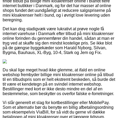
finde tilbud på billige mini kloakrenser online i blandt flere
internet butikker i Danmark, og for det har masser af online
shops fundet det uundgåeligt at reducere salgspriserne på
mini kloakrenser helt i bund, og i øvrigt love levering uden
beregning.
Det kan dog stadigvæk være lukrativt at prøve nogle få
internet varehuse i Danmark efter tilbud på mini kloakrenser
online forinden du gennemfører din handel, sådan at man er
tryg ved at skaffe sig den mindst kostelige pris. Se ikke blot
på de gængse byggekæder som Harald Nyborg, Silvan,
Bygma, Bauhaus, XL-Byg, 10-4, Stark og Jem og Fix.
Du skal lige meget hvad ikke glemme, at ifald en online
webshop frembyder billige mini kloakrenser online på tilbud
til en tilbudspris som er helt ekstremt beskeden, så burde det
tit være et kendetegn på en svindel internet webshop.
Bestillinger med kort er ikke desto mindre en del af en
bestemmelse, som beskytter os overfor falske e-forretninger.
Vi slår generelt et slag for kortbestillinger eller MobilePay.
Som et alternativ bør du benytte en billig afbetalingsordning
som eksempelvis ViaBill, for så vidt du gerne vil dække
betalingen af mini kloakrenser over et længere tidsrum.