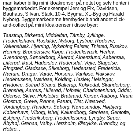
man køber billig mini kloakrenser på nettet og selv henter i
byggemarkedet. For eksempel Jem og Fix, Davidsen,
Bauhaus, Silvan, Stark, 10-4, Bygma, XL-Byg og Harald
Nyborg. Byggemarkederne frembyder blandt andet click-
and-collect på mini kloakrenser i disse byer:
Taastrup, Birkerød, Middelfart, Tårnby, Jyllinge,
Frederikshavn, Roskilde, Nyborg, Lystrup, Rødovre,
Vallensbæk, Hjørring, Nykøbing Falster, Thisted, Risskov,
Herning, Brønderslev, Køge, Frederiksværk, Herlev,
Svendborg, Sønderborg, Allerød, Albertslund, Aabenraa,
Lillerød, Ikast, Haderslev, Rudersdal, Vejle, Slagelse,
Ringsted, Gladsaxe, Silkeborg, Hedensted, Fredericia,
Nærum, Dragør, Varde, Horsens, Vanløse, Nakskov,
Hedehusene, Værløse, Kolding, Haslev, Helsingør,
Hvidovre, Solrød Strand, Ballerup, Kokkedal, Skanderborg,
Brønshøj, Aarhus, Hillerød, Holbæk, Charlottenlund, Odder,
Odense, Skive, Holstebro, Brabrand, Korsør, Aalborg, Virum,
Glostrup, Greve, Rønne, Farum, Tilst, Næstved,
Vordingborg, Randers, Søborg, Nørresundby, Højbjerg,
København, Viborg, Ishøj, Kalundborg, Stenløse, Gentofte,
Esbjerg, Frederiksberg, Frederikssund, Lyngby, Struer,
Åbyhøj, Grenaa, Valby, Hørsholm, Ølstykke, Brøndby, og
Hobro, .