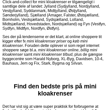
Click-and-collect for mini kloakrenser er tilgængeligt i
samtlige dele af landet: Jylland (Sydjylland, Nordjylland,
Vestjylland, Syddanmark, Midtjylland, Østjylland,
Sønderjylland), Sjælland (Amager, Falster, Østsjælland,
Bornholm, Vestsjælland, Sydsjælland, Lolland,
Midtsjælland, Hovedstaden, Nordsjælland) og Fyn (Vestfyn,
Sydfyn, Midtfyn, Nordfyn, Østfyn).
Ses der på tendenserne er det klart, at online shoppere tit
kigger efter fx
mini kloakrenser priser
og
køb mini
kloakrenser
. Foruden dette oplever vi som regel internet
shoppere søge bl.a.
mini kloakrenser online
,
billig mini
kloakrenser
samt
mini kloakrenser tilbud
, plus de gængse
byggecentre som Harald Nyborg, XL-Byg, Davidsen, 10-4,
Bauhaus, Jem og Fix, Stark, Bygma og Silvan.
Find den bedste pris på mini
kloakrenser
Det har vist sig at være super praktisk for forbrugerne at