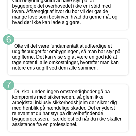
vildt betydningsfuldt at have styr på, at
byggeprojektet overhovedet ikke er i strid med
loven. Afhængigt af hvor du bor vil der gælde
mange love som beskriver, hvad du gerne må, og
hvad der ikke kan lade sig gøre.
6
Ofte vil det være fundamentalt at udfærdige et
udgiftsbudget for ombygningen, så man har styr på
udgifterne. Det kan vise sig at være en god idé at
tage noter til alle omkostninger, hvorefter man kan
notere ens udgift ved dem alle sammen.
7
Du skal unden ingen omstændigheder gå på
kompromis med sikkerheden, så glem ikke
arbejdstøj inklusiv sikkerhedshjelm der sikrer dig
med henblik på hændelige skader. Det er yderst
relevant at du har styr på dit velbefindende i
byggeprocessen, i særdeleshed når du ikke skaffer
assistance fra en professionel.