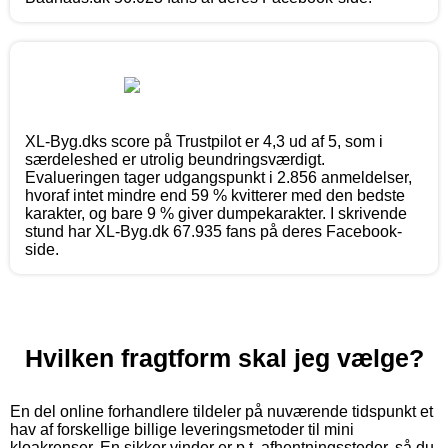
XL-Byg.dks score på Trustpilot er 4,3 ud af 5, som i
særdeleshed er utrolig beundringsværdigt.
Evalueringen tager udgangspunkt i 2.856 anmeldelser,
hvoraf intet mindre end 59 % kvitterer med den bedste
karakter, og bare 9 % giver dumpekarakter. I skrivende
stund har XL-Byg.dk 67.935 fans på deres Facebook-
side.
Hvilken fragtform skal jeg vælge?
En del online forhandlere tildeler på nuværende tidspunkt et
hav af forskellige billige leveringsmetoder til mini
kloakrenser. En sikker vinder er p.t. afhentningssteder, så du