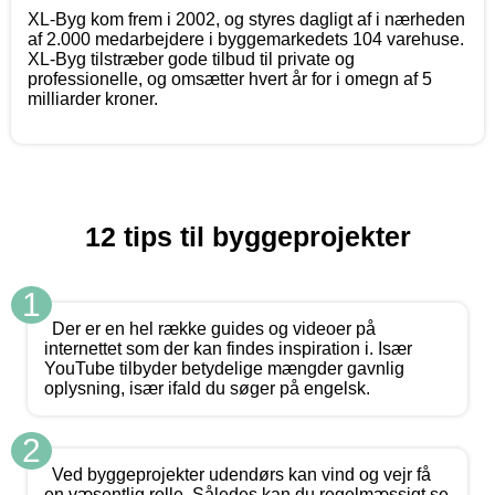
XL-Byg kom frem i 2002, og styres dagligt af i nærheden
af 2.000 medarbejdere i byggemarkedets 104 varehuse.
XL-Byg tilstræber gode tilbud til private og
professionelle, og omsætter hvert år for i omegn af 5
milliarder kroner.
12 tips til byggeprojekter
1
Der er en hel række guides og videoer på
internettet som der kan findes inspiration i. Især
YouTube tilbyder betydelige mængder gavnlig
oplysning, især ifald du søger på engelsk.
2
Ved byggeprojekter udendørs kan vind og vejr få
en væsentlig rolle. Således kan du regelmæssigt se