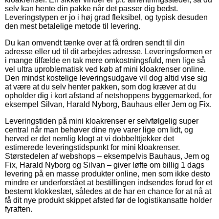
selv kan hente din pakke når det passer dig bedst.
Leveringstypen er jo i høj grad fleksibel, og typisk desuden
den mest betalelige metode til levering.
Du kan omvendt tænke over at få ordren sendt til din
adresse eller ud til dit arbejdes adresse. Leveringsformen er
i mange tilfælde en tak mere omkostningsfuld, men lige så
vel ultra uproblematisk ved køb af mini kloakrenser online.
Den mindst kostelige leveringsudgave vil dog altid vise sig
at være at du selv henter pakken, som dog kræver at du
opholder dig i kort afstand af netshoppens byggemarked, for
eksempel Silvan, Harald Nyborg, Bauhaus eller Jem og Fix.
Leveringstiden på mini kloakrenser er selvfølgelig super
central når man behøver dine nye varer lige om lidt, og
herved er det nemlig klogt at vi dobbelttjekker det
estimerede leveringstidspunkt for mini kloakrenser.
Størstedelen af webshops – eksempelvis Bauhaus, Jem og
Fix, Harald Nyborg og Silvan – giver løfte om billig 1 dags
levering på en masse produkter online, men som ikke desto
mindre er underforstået at bestillingen indsendes forud for et
bestemt klokkeslæt, således at de har en chance for at nå at
få dit nye produkt skippet afsted før de logistikansatte holder
fyraften.