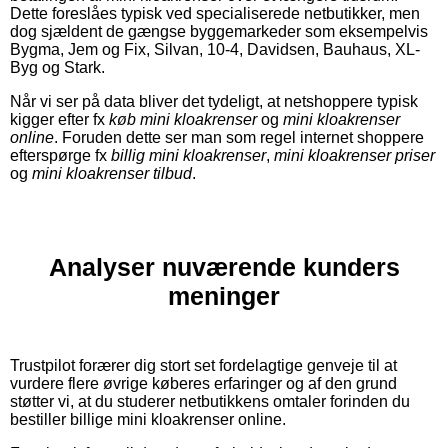
Dette foreslåes typisk ved specialiserede netbutikker, men
dog sjældent de gængse byggemarkeder som eksempelvis
Bygma, Jem og Fix, Silvan, 10-4, Davidsen, Bauhaus, XL-
Byg og Stark.
Når vi ser på data bliver det tydeligt, at netshoppere typisk
kigger efter fx
køb mini kloakrenser
og
mini kloakrenser
online
. Foruden dette ser man som regel internet shoppere
efterspørge fx
billig mini kloakrenser
,
mini kloakrenser priser
og
mini kloakrenser tilbud
.
Analyser nuværende kunders
meninger
Trustpilot forærer dig stort set fordelagtige genveje til at
vurdere flere øvrige køberes erfaringer og af den grund
støtter vi, at du studerer netbutikkens omtaler forinden du
bestiller billige mini kloakrenser online.