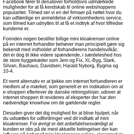
Facebook fører til derudover forholdsvis udmærkede
muligheder for at få kendskab til online webshoppens
popularitet. Tilmed ser vi en del firmaer på nettet hvor du
kan udfærdige en anmeldelse af virksomhedens service,
som tilmed kan udnyttes til at få et indtryk af hvor tilfredse
kunderne er.
Forinden nogen bestiller billige mini kloakrenser online
på en internet forhandler behøver man principielt gøre sig
bekendt med indholdet af forhandlerens handelsvilkår,
det er dog tit ikke videre spændende, i særdeleshed hos
de store byggekæder som Jem og Fix, XL-Byg, Stark,
Silvan, Bauhaus, Davidsen, Harald Nyborg, Bygma og
10-4.
Et nemt alternativ er at tjekke om internet forhandleren er
medlem af e-mærket, som generelt er en indikation om at
e-shoppen efterlever de danske retningslinjer, udover at
internet shoppen tit revideres af eksperter der har den
nødvendige knowhow om de gældende regler.
Desuden giver det dig mulighed for at blive hjulpet, når
du udsættes for udfordringer ved dit indkøb af mini
kloakrenser. For øvrigt er det anbefalelsesværdigt at
kunden er obs på de mest aktuelle betingelser der kan