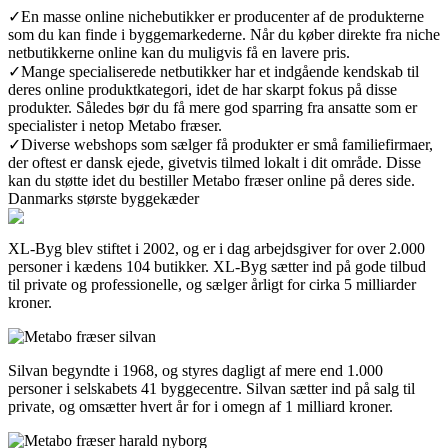
✓
En masse online nichebutikker er producenter af de produkterne
som du kan finde i byggemarkederne. Når du køber direkte fra niche
netbutikkerne online kan du muligvis få en lavere pris.
✓
Mange specialiserede netbutikker har et indgående kendskab til
deres online produktkategori, idet de har skarpt fokus på disse
produkter. Således bør du få mere god sparring fra ansatte som er
specialister i netop Metabo fræser.
✓
Diverse webshops som sælger få produkter er små familiefirmaer,
der oftest er dansk ejede, givetvis tilmed lokalt i dit område. Disse
kan du støtte idet du bestiller Metabo fræser online på deres side.
Danmarks største byggekæder
XL-Byg blev stiftet i 2002, og er i dag arbejdsgiver for over 2.000
personer i kædens 104 butikker. XL-Byg sætter ind på gode tilbud
til private og professionelle, og sælger årligt for cirka 5 milliarder
kroner.
Silvan begyndte i 1968, og styres dagligt af mere end 1.000
personer i selskabets 41 byggecentre. Silvan sætter ind på salg til
private, og omsætter hvert år for i omegn af 1 milliard kroner.