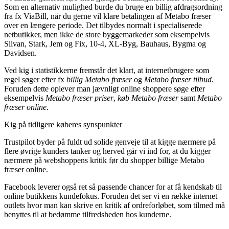
Som en alternativ mulighed burde du bruge en billig afdragsordning
fra fx ViaBill, når du gerne vil klare betalingen af Metabo fræser
over en længere periode. Det tilbydes normalt i specialiserede
netbutikker, men ikke de store byggemarkeder som eksempelvis
Silvan, Stark, Jem og Fix, 10-4, XL-Byg, Bauhaus, Bygma og
Davidsen.
Ved kig i statistikkerne fremstår det klart, at internetbrugere som
regel søger efter fx
billig Metabo fræser
og
Metabo fræser tilbud
.
Foruden dette oplever man jævnligt online shoppere søge efter
eksempelvis
Metabo fræser priser
,
køb Metabo fræser
samt
Metabo
fræser online
.
Kig på tidligere køberes synspunkter
Trustpilot byder på fuldt ud solide genveje til at kigge nærmere på
flere øvrige kunders tanker og herved går vi ind for, at du kigger
nærmere på webshoppens kritik før du shopper billige Metabo
fræser online.
Facebook leverer også ret så passende chancer for at få kendskab til
online butikkens kundefokus. Foruden det ser vi en række internet
outlets hvor man kan skrive en kritik af ordreforløbet, som tilmed må
benyttes til at bedømme tilfredsheden hos kunderne.