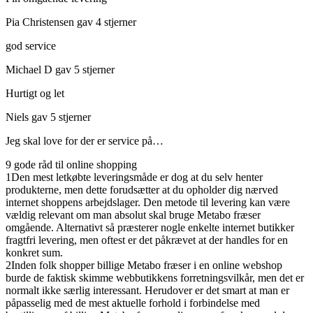
Pia Christensen gav 4 stjerner
god service
Michael D gav 5 stjerner
Hurtigt og let
Niels gav 5 stjerner
Jeg skal love for der er service på…
9 gode råd til online shopping
1
Den mest letkøbte leveringsmåde er dog at du selv henter
produkterne, men dette forudsætter at du opholder dig nærved
internet shoppens arbejdslager. Den metode til levering kan være
vældig relevant om man absolut skal bruge Metabo fræser
omgående. Alternativt så præsterer nogle enkelte internet butikker
fragtfri levering, men oftest er det påkrævet at der handles for en
konkret sum.
2
Inden folk shopper billige Metabo fræser i en online webshop
burde de faktisk skimme webbutikkens forretningsvilkår, men det er
normalt ikke særlig interessant. Herudover er det smart at man er
påpasselig med de mest aktuelle forhold i forbindelse med