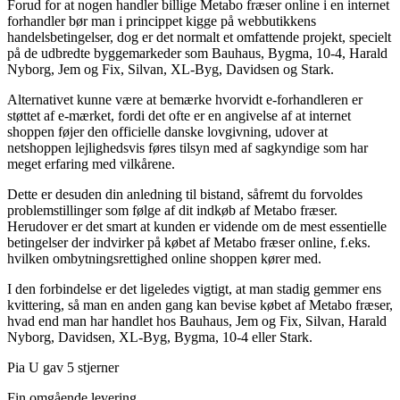
Forud for at nogen handler billige Metabo fræser online i en internet
forhandler bør man i princippet kigge på webbutikkens
handelsbetingelser, dog er det normalt et omfattende projekt, specielt
på de udbredte byggemarkeder som Bauhaus, Bygma, 10-4, Harald
Nyborg, Jem og Fix, Silvan, XL-Byg, Davidsen og Stark.
Alternativet kunne være at bemærke hvorvidt e-forhandleren er
støttet af e-mærket, fordi det ofte er en angivelse af at internet
shoppen føjer den officielle danske lovgivning, udover at
netshoppen lejlighedsvis føres tilsyn med af sagkyndige som har
meget erfaring med vilkårene.
Dette er desuden din anledning til bistand, såfremt du forvoldes
problemstillinger som følge af dit indkøb af Metabo fræser.
Herudover er det smart at kunden er vidende om de mest essentielle
betingelser der indvirker på købet af Metabo fræser online, f.eks.
hvilken ombytningsrettighed online shoppen kører med.
I den forbindelse er det ligeledes vigtigt, at man stadig gemmer ens
kvittering, så man en anden gang kan bevise købet af Metabo fræser,
hvad end man har handlet hos Bauhaus, Jem og Fix, Silvan, Harald
Nyborg, Davidsen, XL-Byg, Bygma, 10-4 eller Stark.
Pia U gav 5 stjerner
Fin omgående levering