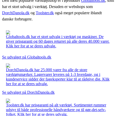
Den mest populære værktøjsshop er i øjeblikket
Globaltools.dk
, som
har et stort udvalg i værktøj. Desuden er webshops som
DorchDanola.dk
og
Toolster.dk
også meget populære iblandt
danske forbrugere.
Globaltools.dk har et stort udvalg i værktøj og maskiner. De
giver prisgaranti og 60 dages returret på alle deres 40.000 varer.
Klik her for at se deres udvalg.
Se udvalget på Globaltools.dk
DorchDanola.dk har 25.000 varer fra alle de store
værktøjsmærker. Lagervarer leveres på 1-3 hverdage, og i
kundeservice sidder der fageksperter klar til at rådgive dig. Klik
her for at se deres udvalg.
Se udvalget på DorchDanola.dk
Toolster.dk har prisgaranti på alt værktøj. Sortimentet rummer
udstyr til både professionelle håndværkere og til gør-det-selv-
folket. Klik her for at se deres udvalg.