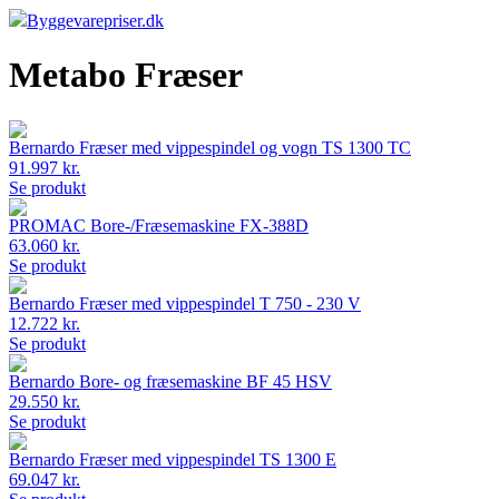
Byggevarepriser.dk
Metabo Fræser
Bernardo Fræser med vippespindel og vogn TS 1300 TC
91.997 kr.
Se produkt
PROMAC Bore-/Fræsemaskine FX-388D
63.060 kr.
Se produkt
Bernardo Fræser med vippespindel T 750 - 230 V
12.722 kr.
Se produkt
Bernardo Bore- og fræsemaskine BF 45 HSV
29.550 kr.
Se produkt
Bernardo Fræser med vippespindel TS 1300 E
69.047 kr.