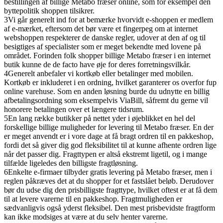
bestillingen af billige Metabo fræser online, som for eksempel den
byttepolitik shoppen tilsikrer.
3
Vi går generelt ind for at bemærke hvorvidt e-shoppen er medlem
af e-mærket, eftersom det bør være et fingerpeg om at internet
webshoppen respekterer de danske regler, udover at den af og til
besigtiges af specialister som er meget bekendte med lovene på
området. Forinden folk shopper billige Metabo fræser i en internet
butik kunne de de facto have øje for deres forretningsvilkår.
4
Generelt anbefaler vi kortkøb eller betalinger med mobilen.
Kortkøb er inkluderet i en ordning, hvilket garanterer os overfor fup
online varehuse. Som en anden løsning burde du udnytte en billig
afbetalingsordning som eksempelvis ViaBill, såfremt du gerne vil
honorere betalingen over et længere tidsrum.
5
En lang række butikker på nettet yder i øjeblikket en hel del
forskellige billige muligheder for levering til Metabo fræser. En der
er meget anvendt er i vore dage at få bragt ordren til en pakkeshop,
fordi det så giver dig god fleksibilitet til at kunne afhente ordren lige
når det passer dig. Fragttypen er altså ekstremt ligetil, og i mange
tilfælde ligeledes den billigste fragtløsning.
6
Enkelte e-firmaer tilbyder gratis levering på Metabo fræser, men i
reglen påkræves det at du shopper for et fastslået beløb. Derudover
bør du udse dig den prisbilligste fragttype, hvilket oftest er at få dem
til at levere varerne til en pakkeshop. Fragtmuligheden er
sædvanligvis også yderst fleksibel. Den mest prisbevidste fragtform
kan ikke modsiges at være at du selv henter varerne.