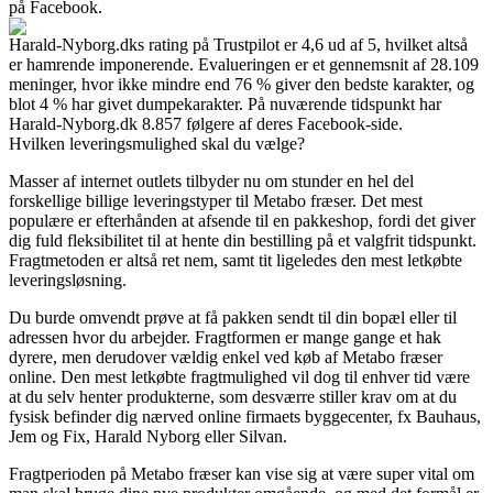
på Facebook.
Harald-Nyborg.dks rating på Trustpilot er 4,6 ud af 5, hvilket altså
er hamrende imponerende. Evalueringen er et gennemsnit af 28.109
meninger, hvor ikke mindre end 76 % giver den bedste karakter, og
blot 4 % har givet dumpekarakter. På nuværende tidspunkt har
Harald-Nyborg.dk 8.857 følgere af deres Facebook-side.
Hvilken leveringsmulighed skal du vælge?
Masser af internet outlets tilbyder nu om stunder en hel del
forskellige billige leveringstyper til Metabo fræser. Det mest
populære er efterhånden at afsende til en pakkeshop, fordi det giver
dig fuld fleksibilitet til at hente din bestilling på et valgfrit tidspunkt.
Fragtmetoden er altså ret nem, samt tit ligeledes den mest letkøbte
leveringsløsning.
Du burde omvendt prøve at få pakken sendt til din bopæl eller til
adressen hvor du arbejder. Fragtformen er mange gange et hak
dyrere, men derudover vældig enkel ved køb af Metabo fræser
online. Den mest letkøbte fragtmulighed vil dog til enhver tid være
at du selv henter produkterne, som desværre stiller krav om at du
fysisk befinder dig nærved online firmaets byggecenter, fx Bauhaus,
Jem og Fix, Harald Nyborg eller Silvan.
Fragtperioden på Metabo fræser kan vise sig at være super vital om