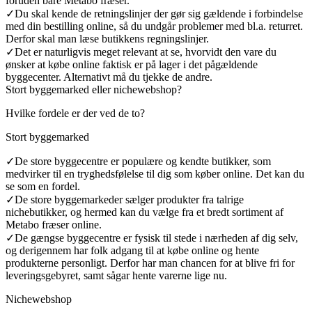
foruden bare Metabo fræser.
✓
Du skal kende de retningslinjer der gør sig gældende i forbindelse
med din bestilling online, så du undgår problemer med bl.a. returret.
Derfor skal man læse butikkens regningslinjer.
✓
Det er naturligvis meget relevant at se, hvorvidt den vare du
ønsker at købe online faktisk er på lager i det pågældende
byggecenter. Alternativt må du tjekke de andre.
Stort byggemarked eller nichewebshop?
Hvilke fordele er der ved de to?
Stort byggemarked
✓
De store byggecentre er populære og kendte butikker, som
medvirker til en tryghedsfølelse til dig som køber online. Det kan du
se som en fordel.
✓
De store byggemarkeder sælger produkter fra talrige
nichebutikker, og hermed kan du vælge fra et bredt sortiment af
Metabo fræser online.
✓
De gængse byggecentre er fysisk til stede i nærheden af dig selv,
og derigennem har folk adgang til at købe online og hente
produkterne personligt. Derfor har man chancen for at blive fri for
leveringsgebyret, samt sågar hente varerne lige nu.
Nichewebshop