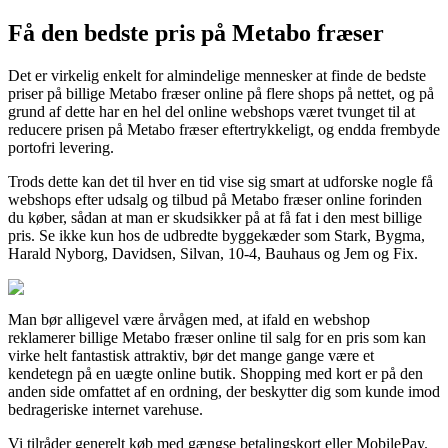
Få den bedste pris på Metabo fræser
Det er virkelig enkelt for almindelige mennesker at finde de bedste
priser på billige Metabo fræser online på flere shops på nettet, og på
grund af dette har en hel del online webshops været tvunget til at
reducere prisen på Metabo fræser eftertrykkeligt, og endda frembyde
portofri levering.
Trods dette kan det til hver en tid vise sig smart at udforske nogle få
webshops efter udsalg og tilbud på Metabo fræser online forinden
du køber, sådan at man er skudsikker på at få fat i den mest billige
pris. Se ikke kun hos de udbredte byggekæder som Stark, Bygma,
Harald Nyborg, Davidsen, Silvan, 10-4, Bauhaus og Jem og Fix.
Man bør alligevel være årvågen med, at ifald en webshop
reklamerer billige Metabo fræser online til salg for en pris som kan
virke helt fantastisk attraktiv, bør det mange gange være et
kendetegn på en uægte online butik. Shopping med kort er på den
anden side omfattet af en ordning, der beskytter dig som kunde imod
bedrageriske internet varehuse.
Vi tilråder generelt køb med gængse betalingskort eller MobilePay.