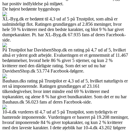
har positiv indfyldelse på miljøet.
De højest bedømte byggeshops
XL-Byg.dk er bedømt til 4,3 ud af 5 på Trustpilot, som altså er
ualmindeligt flot. Ratingen grundlægges af 2.856 meninger, hvor
hele 59 % kvitterer med den bedste karakter, og blot 9 % har givet
dumpekarakter. Pt. har XL-Byg.dk 67.935 fans af deres Facebook-
side.
På Trustpilot har DavidsenShop.dk en rating på 4,7 ud af 5, hvilket
altså er yderst godt arbejde. Evalueringen er et gennemsnit af 11.467
bedømmelser, hvoraf hele 86 % giver 5 stjerner, og kun 2 %
kvitterer med den dårligste rating. Som det ser ud nu har
DavidsenShop.dk 53.774 Facebook-følgere.
Bauhaus.dks rating på Trustpilot er 4,3 ud af 5, hvilket naturligvis er
ret så imponerende. Ratingen grundlægges af 23.161
tilkendegivelser, hvor intet mindre end 69 % kvitterer med
topkarakter, og alene 8 % har givet bundkarakter. Som det er nu har
Bauhaus.dk 56.023 fans af deres Facebook-side.
10-4.dk vurderes til 4,7 ud af 5 på Trustpilot, som tydeligvis er
hamrende imponerende. Vurderingen er baseret på 19.208 meninger,
hvoraf imponerende 84 % giver topkarakter, og kun 2 % kvitterer
med den laveste karakter. I dette øjeblik har 10-4.dk 43.202 følgere