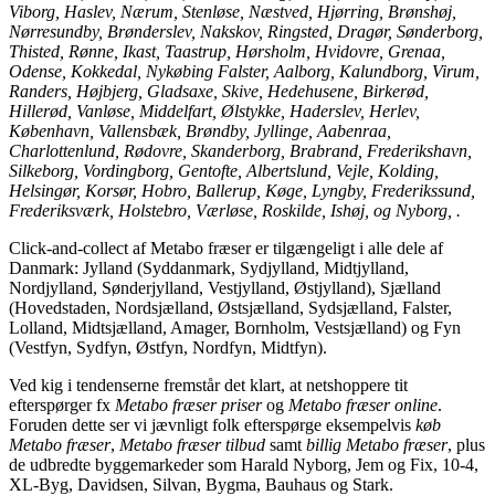
Viborg, Haslev, Nærum, Stenløse, Næstved, Hjørring, Brønshøj,
Nørresundby, Brønderslev, Nakskov, Ringsted, Dragør, Sønderborg,
Thisted, Rønne, Ikast, Taastrup, Hørsholm, Hvidovre, Grenaa,
Odense, Kokkedal, Nykøbing Falster, Aalborg, Kalundborg, Virum,
Randers, Højbjerg, Gladsaxe, Skive, Hedehusene, Birkerød,
Hillerød, Vanløse, Middelfart, Ølstykke, Haderslev, Herlev,
København, Vallensbæk, Brøndby, Jyllinge, Aabenraa,
Charlottenlund, Rødovre, Skanderborg, Brabrand, Frederikshavn,
Silkeborg, Vordingborg, Gentofte, Albertslund, Vejle, Kolding,
Helsingør, Korsør, Hobro, Ballerup, Køge, Lyngby, Frederikssund,
Frederiksværk, Holstebro, Værløse, Roskilde, Ishøj, og Nyborg, .
Click-and-collect af Metabo fræser er tilgængeligt i alle dele af
Danmark: Jylland (Syddanmark, Sydjylland, Midtjylland,
Nordjylland, Sønderjylland, Vestjylland, Østjylland), Sjælland
(Hovedstaden, Nordsjælland, Østsjælland, Sydsjælland, Falster,
Lolland, Midtsjælland, Amager, Bornholm, Vestsjælland) og Fyn
(Vestfyn, Sydfyn, Østfyn, Nordfyn, Midtfyn).
Ved kig i tendenserne fremstår det klart, at netshoppere tit
efterspørger fx
Metabo fræser priser
og
Metabo fræser online
.
Foruden dette ser vi jævnligt folk efterspørge eksempelvis
køb
Metabo fræser
,
Metabo fræser tilbud
samt
billig Metabo fræser
, plus
de udbredte byggemarkeder som Harald Nyborg, Jem og Fix, 10-4,
XL-Byg, Davidsen, Silvan, Bygma, Bauhaus og Stark.