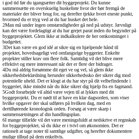
i god tid før du igangsætter dit byggeprojekt. Du kunne
sammensætte en overskuelig huskeliste hvor der bør fremgå de
materialer der bliver brug for, og derefter tjekke hvert eneste punkt,
hvormed du er tryg ved at du har husket det hele.
2
Man må under ingen omstændigheder gå ned på udstyr. Jævnligt
kan det være fordelagtigt at du har grejet parat inden du begynder på
byggeprojektet. Glem ikke at indkalkulere de her omkostninger i
budgettet.
3
Det kan være en god idé at sikre sig en hjælpende hånd til
projektet, hovedsageligt ved omfangsrige byggerier. Enkelte
projekter stiller krav om flere folk. Samtidig vil det blive mere
effektivt og mere interessant når der er flere der bidrager.
4
Du må aldrig forsømme dit eget ve og vel, så glem ikke
sikkerhedsbeklædning herunder sikkerhedssko der sikrer dig mod
potentielle uheld. Det er klogt at du har styr på dit velbefindende i
byggeriet, ikke mindst når du ikke sikrer dig hjælp fra en fagmand.
5
Godt forarbejde vil altid være vejen til at lykkes med dit
byggeprojekt. Du er nødt til at have en klar dagsorden, som viser
hvilke opgaver der skal udføres på hvilken dag, med en
dertilhørende kronologisk orden. Forsøg at være skarp i
sammensætningen af din handlingsplan.
6
I mange tilfælde vil det være meningsfuldt at nedskrive et regnskab
for byggeprojektet, så du ikke er i tvivl om økonomien. Det er
rationelt at tage noter til samtlige udgifter, og herefter dokumentere
mulige tilbud på dem enkeltvis.