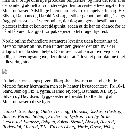
man skal bruge dine nye produkter omgående, og med det formål er
det sandelig aktuelt at vi undersøger den forventede leveringstid for
Metabo fræser. Adskillige internet outlets – eksempelvis Jem og Fix,
Silvan, Bauhaus og Harald Nyborg – stiller garanti om billig 1 dags
fragt på massevis af varer online, der dog antager at bestillingen
placeres inden et konkret tidspunkt, sådan at de har en chance for at
nå at få varen klargjort før pakkepersonalet drager hjemad.
Nogle online forhandlere garanterer levering uden beregning på
Metabo fræser online, men undertiden gælder det kun hvis der
aftages for et bestemt beløb. Derudover skulle man overveje den
billigste leveringsudgave, der oftest er at få leveret produkterne til et
udleveringssted.
En hel del webshops giver klik-og-hent hvor man handler billig
Metabo fræser hjemmefra men selv henter i byggecenteret. Fx 10-4,
Stark, Jem og Fix, Bygma, Harald Nyborg, Bauhaus, XL-Byg,
Silvan og Davidsen. Byggekæderne foreslår fx afhentning af
Metabo fræser i disse byer:
Holbæk, Svendborg, Odder, Herning, Horsens, Risskov, Glostrup,
Aarhus, Farum, Søborg, Fredericia, Lystrup, Tårnby, Struer,
Hedensted, Slagelse, Esbjerg, Solrød Strand, Åbyhøj, Allerød,
Rudersdal, Lillerød, Tilst, Frederiksberg, Varde, Greve, Valby,