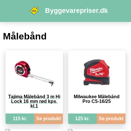
Byggevarepriser.dk
Målebånd
Tajima Målebånd 3 m Hi
Milwaukee Målebånd
Lock 16 mm rød kps.
Pro C5-16/25
kl.1
115 kr.
Se produkt
125 kr.
Se produkt