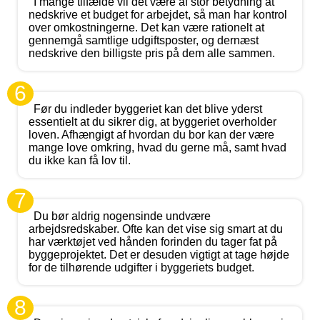
I mange tilfælde vil det være af stor betydning at
nedskrive et budget for arbejdet, så man har kontrol
over omkostningerne. Det kan være rationelt at
gennemgå samtlige udgiftsposter, og dernæst
nedskrive den billigste pris på dem alle sammen.
6
Før du indleder byggeriet kan det blive yderst
essentielt at du sikrer dig, at byggeriet overholder
loven. Afhængigt af hvordan du bor kan der være
mange love omkring, hvad du gerne må, samt hvad
du ikke kan få lov til.
7
Du bør aldrig nogensinde undvære
arbejdsredskaber. Ofte kan det vise sig smart at du
har værktøjet ved hånden forinden du tager fat på
byggeprojektet. Det er desuden vigtigt at tage højde
for de tilhørende udgifter i byggeriets budget.
8