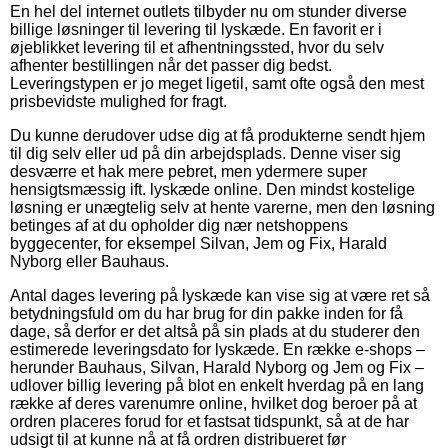
En hel del internet outlets tilbyder nu om stunder diverse
billige løsninger til levering til lyskæde. En favorit er i
øjeblikket levering til et afhentningssted, hvor du selv
afhenter bestillingen når det passer dig bedst.
Leveringstypen er jo meget ligetil, samt ofte også den mest
prisbevidste mulighed for fragt.
Du kunne derudover udse dig at få produkterne sendt hjem
til dig selv eller ud på din arbejdsplads. Denne viser sig
desværre et hak mere pebret, men ydermere super
hensigtsmæssig ift. lyskæde online. Den mindst kostelige
løsning er unægtelig selv at hente varerne, men den løsning
betinges af at du opholder dig nær netshoppens
byggecenter, for eksempel Silvan, Jem og Fix, Harald
Nyborg eller Bauhaus.
Antal dages levering på lyskæde kan vise sig at være ret så
betydningsfuld om du har brug for din pakke inden for få
dage, så derfor er det altså på sin plads at du studerer den
estimerede leveringsdato for lyskæde. En række e-shops –
herunder Bauhaus, Silvan, Harald Nyborg og Jem og Fix –
udlover billig levering på blot en enkelt hverdag på en lang
række af deres varenumre online, hvilket dog beroer på at
ordren placeres forud for et fastsat tidspunkt, så at de har
udsigt til at kunne nå at få ordren distribueret før