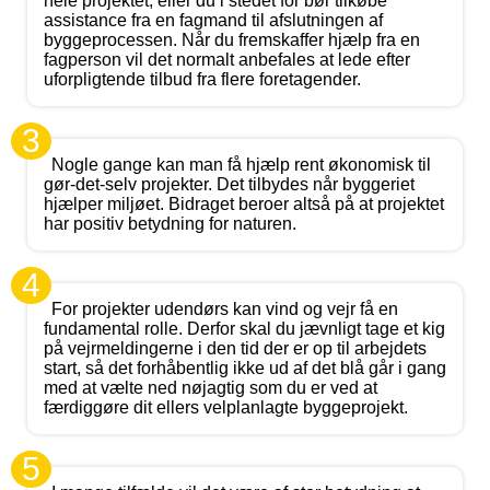
hele projektet, eller du i stedet for bør tilkøbe
assistance fra en fagmand til afslutningen af
byggeprocessen. Når du fremskaffer hjælp fra en
fagperson vil det normalt anbefales at lede efter
uforpligtende tilbud fra flere foretagender.
3
Nogle gange kan man få hjælp rent økonomisk til
gør-det-selv projekter. Det tilbydes når byggeriet
hjælper miljøet. Bidraget beroer altså på at projektet
har positiv betydning for naturen.
4
For projekter udendørs kan vind og vejr få en
fundamental rolle. Derfor skal du jævnligt tage et kig
på vejrmeldingerne i den tid der er op til arbejdets
start, så det forhåbentlig ikke ud af det blå går i gang
med at vælte ned nøjagtig som du er ved at
færdiggøre dit ellers velplanlagte byggeprojekt.
5