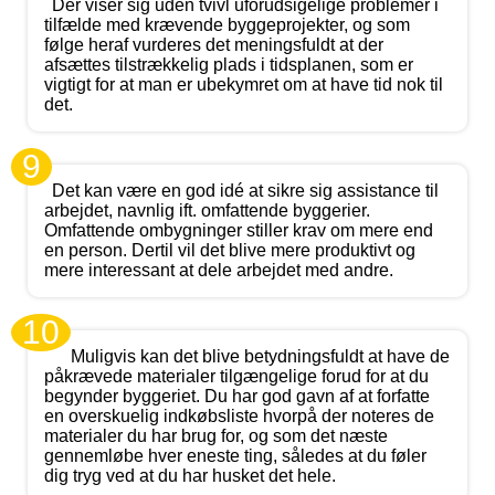
Der viser sig uden tvivl uforudsigelige problemer i
tilfælde med krævende byggeprojekter, og som
følge heraf vurderes det meningsfuldt at der
afsættes tilstrækkelig plads i tidsplanen, som er
vigtigt for at man er ubekymret om at have tid nok til
det.
9
Det kan være en god idé at sikre sig assistance til
arbejdet, navnlig ift. omfattende byggerier.
Omfattende ombygninger stiller krav om mere end
en person. Dertil vil det blive mere produktivt og
mere interessant at dele arbejdet med andre.
10
Muligvis kan det blive betydningsfuldt at have de
påkrævede materialer tilgængelige forud for at du
begynder byggeriet. Du har god gavn af at forfatte
en overskuelig indkøbsliste hvorpå der noteres de
materialer du har brug for, og som det næste
gennemløbe hver eneste ting, således at du føler
dig tryg ved at du har husket det hele.