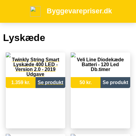
Byggevarepriser.dk
Lyskæde
Twinkly String Smart
Veli Line Diodekæde
Lyskæde 400 LED -
Batteri - 120 Led
Version 2.0 - 2019
Db.timer
Udgave
1.359 kr.
Se produkt
50 kr.
Se produkt