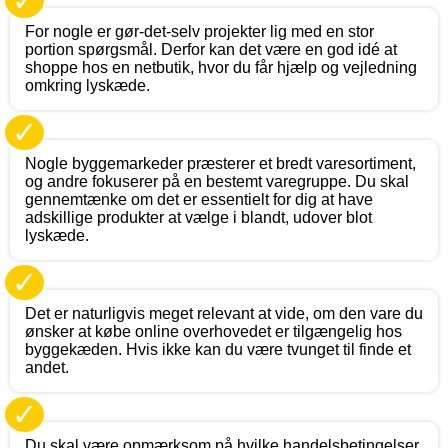
✓
For nogle er gør-det-selv projekter lig med en stor
portion spørgsmål. Derfor kan det være en god idé at
shoppe hos en netbutik, hvor du får hjælp og vejledning
omkring lyskæde.
✓
Nogle byggemarkeder præsterer et bredt varesortiment,
og andre fokuserer på en bestemt varegruppe. Du skal
gennemtænke om det er essentielt for dig at have
adskillige produkter at vælge i blandt, udover blot
lyskæde.
✓
Det er naturligvis meget relevant at vide, om den vare du
ønsker at købe online overhovedet er tilgængelig hos
byggekæden. Hvis ikke kan du være tvunget til finde et
andet.
✓
Du skal være opmærksom på hvilke handelsbetingelser