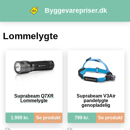
Byggevarepriser.dk
Lommelygte
Suprabeam Q7XR
Suprabeam V3Air
Lommelygte
pandelygte
genopladelig
1.999 kr.
Se produkt
799 kr.
Se produkt