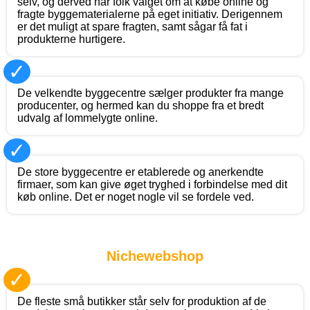
selv, og derved har folk valget om at købe online og
fragte byggematerialerne på eget initiativ. Derigennem
er det muligt at spare fragten, samt sågar få fat i
produkterne hurtigere.
✓
De velkendte byggecentre sælger produkter fra mange
producenter, og hermed kan du shoppe fra et bredt
udvalg af lommelygte online.
✓
De store byggecentre er etablerede og anerkendte
firmaer, som kan give øget tryghed i forbindelse med dit
køb online. Det er noget nogle vil se fordele ved.
Nichewebshop
✓
De fleste små butikker står selv for produktion af de