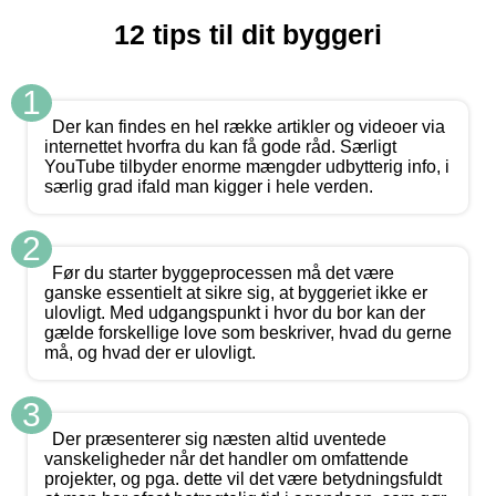
12 tips til dit byggeri
1
Der kan findes en hel række artikler og videoer via
internettet hvorfra du kan få gode råd. Særligt
YouTube tilbyder enorme mængder udbytterig info, i
særlig grad ifald man kigger i hele verden.
2
Før du starter byggeprocessen må det være
ganske essentielt at sikre sig, at byggeriet ikke er
ulovligt. Med udgangspunkt i hvor du bor kan der
gælde forskellige love som beskriver, hvad du gerne
må, og hvad der er ulovligt.
3
Der præsenterer sig næsten altid uventede
vanskeligheder når det handler om omfattende
projekter, og pga. dette vil det være betydningsfuldt