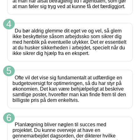
at man har afsat betragtelig tid i agendaen, som gør
at man føler sig tryg ved at kunne få det færdiggjort.
4
Du bør aldrig glemme dit eget ve og vel, så glem
ikke beskyttelse såsom arbejdssko som sikrer dig
med henblik på eventuelle ulykker. Det er essentielt
at du husker sikkerheden i arbejdet, specielt når du
ikke sikrer dig hjælp fra en ekspert.
5
Ofte vil det vise sig fundamentalt at udfærdige en
budgetoversigt for optimeringen, så du har styr på
økonomien. Det kan være behjælpeligt at beskrive
samtlige poster, hvorefter man kan finde frem til den
billigste pris på dem enkeltvis.
6
Planlægning bliver nøglen til succes med
projektet. Du kunne overveje at have en
gennemarbejdet dagsorden, der dikterer hvilke