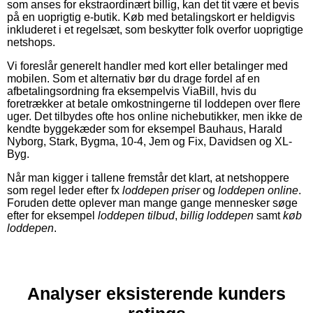
som anses for ekstraordinært billig, kan det tit være et bevis
på en uoprigtig e-butik. Køb med betalingskort er heldigvis
inkluderet i et regelsæt, som beskytter folk overfor uoprigtige
netshops.
Vi foreslår generelt handler med kort eller betalinger med
mobilen. Som et alternativ bør du drage fordel af en
afbetalingsordning fra eksempelvis ViaBill, hvis du
foretrækker at betale omkostningerne til loddepen over flere
uger. Det tilbydes ofte hos online nichebutikker, men ikke de
kendte byggekæder som for eksempel Bauhaus, Harald
Nyborg, Stark, Bygma, 10-4, Jem og Fix, Davidsen og XL-
Byg.
Når man kigger i tallene fremstår det klart, at netshoppere
som regel leder efter fx
loddepen priser
og
loddepen online
.
Foruden dette oplever man mange gange mennesker søge
efter for eksempel
loddepen tilbud
,
billig loddepen
samt
køb
loddepen
.
Analyser eksisterende kunders