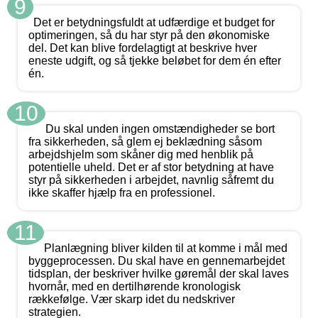
9
Det er betydningsfuldt at udfærdige et budget for
optimeringen, så du har styr på den økonomiske
del. Det kan blive fordelagtigt at beskrive hver
eneste udgift, og så tjekke beløbet for dem én efter
én.
10
Du skal unden ingen omstændigheder se bort
fra sikkerheden, så glem ej beklædning såsom
arbejdshjelm som skåner dig med henblik på
potentielle uheld. Det er af stor betydning at have
styr på sikkerheden i arbejdet, navnlig såfremt du
ikke skaffer hjælp fra en professionel.
11
Planlægning bliver kilden til at komme i mål med
byggeprocessen. Du skal have en gennemarbejdet
tidsplan, der beskriver hvilke gøremål der skal laves
hvornår, med en dertilhørende kronologisk
rækkefølge. Vær skarp idet du nedskriver
strategien.