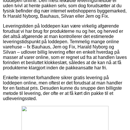
loddepen online. Den mest letkøbte leveringsmetode er
uden tvivl at hente pakken selv, som dog forudsætter at du
fysisk befinder dig nær internet webshoppens byggemarked,
fx Harald Nyborg, Bauhaus, Silvan eller Jem og Fix.
Leveringstiden på loddepen kan være virkelig afgørende
forudsat vi har brug for produkterne nu og her, og herved er
det altså afgørende at man kontrollerer det estimerede
leveringstidspunkt på loddepen. Temmelig mange online
varehuse – fx Bauhaus, Jem og Fix, Harald Nyborg og
Silvan – udlover billig levering efter en enkelt hverdag på
masser af varer online, som er regnet ud fra at handlen laves
forinden et besluttet klokkeslæt, således at de kan nå at få
produkterne klargjort inden de pakkeansatte har fri.
Enkelte internet forhandlere sikrer gratis levering på
loddepen online, men oftest er det forudsat at man handler
for en fastsat pris. Desuden kunne du snuppe den billigste
metode til levering, der ofte er at få kørt din pakke til et
udleveringssted.