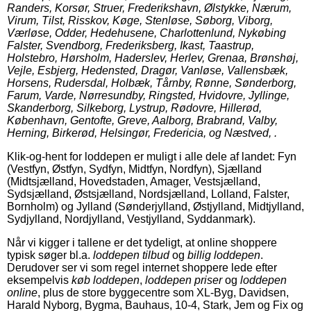
Randers, Korsør, Struer, Frederikshavn, Ølstykke, Nærum,
Virum, Tilst, Risskov, Køge, Stenløse, Søborg, Viborg,
Værløse, Odder, Hedehusene, Charlottenlund, Nykøbing
Falster, Svendborg, Frederiksberg, Ikast, Taastrup,
Holstebro, Hørsholm, Haderslev, Herlev, Grenaa, Brønshøj,
Vejle, Esbjerg, Hedensted, Dragør, Vanløse, Vallensbæk,
Horsens, Rudersdal, Holbæk, Tårnby, Rønne, Sønderborg,
Farum, Varde, Nørresundby, Ringsted, Hvidovre, Jyllinge,
Skanderborg, Silkeborg, Lystrup, Rødovre, Hillerød,
København, Gentofte, Greve, Aalborg, Brabrand, Valby,
Herning, Birkerød, Helsingør, Fredericia, og Næstved, .
Klik-og-hent for loddepen er muligt i alle dele af landet: Fyn
(Vestfyn, Østfyn, Sydfyn, Midtfyn, Nordfyn), Sjælland
(Midtsjælland, Hovedstaden, Amager, Vestsjælland,
Sydsjælland, Østsjælland, Nordsjælland, Lolland, Falster,
Bornholm) og Jylland (Sønderjylland, Østjylland, Midtjylland,
Sydjylland, Nordjylland, Vestjylland, Syddanmark).
Når vi kigger i tallene er det tydeligt, at online shoppere
typisk søger bl.a.
loddepen tilbud
og
billig loddepen
.
Derudover ser vi som regel internet shoppere lede efter
eksempelvis
køb loddepen
,
loddepen priser
og
loddepen
online
, plus de store byggecentre som XL-Byg, Davidsen,
Harald Nyborg, Bygma, Bauhaus, 10-4, Stark, Jem og Fix og