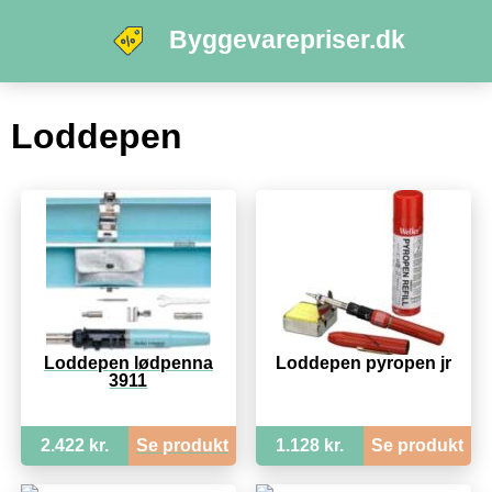
Byggevarepriser.dk
Loddepen
Loddepen lødpenna
Loddepen pyropen jr
3911
2.422 kr.
Se produkt
1.128 kr.
Se produkt