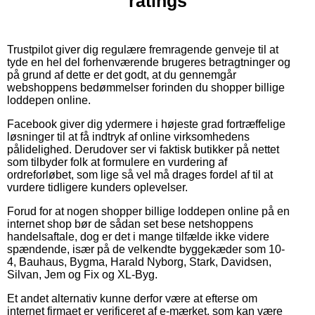
ratings
Trustpilot giver dig regulære fremragende genveje til at
tyde en hel del forhenværende brugeres betragtninger og
på grund af dette er det godt, at du gennemgår
webshoppens bedømmelser forinden du shopper billige
loddepen online.
Facebook giver dig ydermere i højeste grad fortræffelige
løsninger til at få indtryk af online virksomhedens
pålidelighed. Derudover ser vi faktisk butikker på nettet
som tilbyder folk at formulere en vurdering af
ordreforløbet, som lige så vel må drages fordel af til at
vurdere tidligere kunders oplevelser.
Forud for at nogen shopper billige loddepen online på en
internet shop bør de sådan set bese netshoppens
handelsaftale, dog er det i mange tilfælde ikke videre
spændende, især på de velkendte byggekæder som 10-
4, Bauhaus, Bygma, Harald Nyborg, Stark, Davidsen,
Silvan, Jem og Fix og XL-Byg.
Et andet alternativ kunne derfor være at efterse om
internet firmaet er verificeret af e-mærket, som kan være