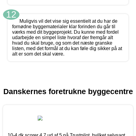
12
Muligvis vil det vise sig essentielt at du har de
fornødne byggematerialer klar forinden du går til
værks med dit byggeprojekt. Du kunne med fordel
udarbejde en simpel liste hvoraf der fremgår alt
hvad du skal bruge, og som det næste granske
listen, med det formål at du kan føle dig sikker på at
alt er som det skal være.
Danskernes foretrukne byggecentre
10-4.dk scorer 4,7 ud af 5 på Trustpilot, hvilket selvsagt