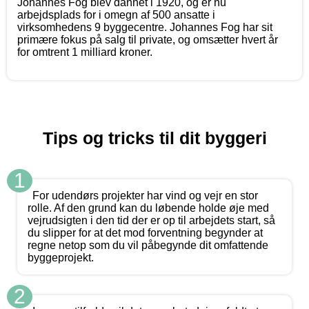
Johannes Fog blev dannet i 1920, og er nu
arbejdsplads for i omegn af 500 ansatte i
virksomhedens 9 byggecentre. Johannes Fog har sit
primære fokus på salg til private, og omsætter hvert år
for omtrent 1 milliard kroner.
Tips og tricks til dit byggeri
1
For udendørs projekter har vind og vejr en stor
rolle. Af den grund kan du løbende holde øje med
vejrudsigten i den tid der er op til arbejdets start, så
du slipper for at det mod forventning begynder at
regne netop som du vil påbegynde dit omfattende
byggeprojekt.
2