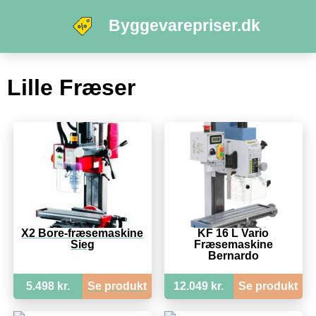
Byggevarepriser.dk
Lille Fræser
X2 Bore-fræsemaskine
KF 16 L Vario
Sieg
Fræsemaskine
Bernardo
5.498 kr.
Se produkt
12.049 kr.
Se produkt