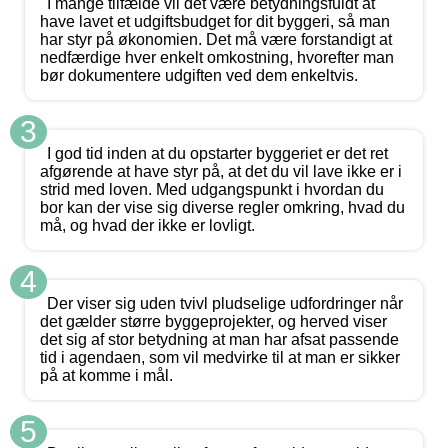
I mange tilfælde vil det være betydningsfuldt at
have lavet et udgiftsbudget for dit byggeri, så man
har styr på økonomien. Det må være forstandigt at
nedfærdige hver enkelt omkostning, hvorefter man
bør dokumentere udgiften ved dem enkeltvis.
3
I god tid inden at du opstarter byggeriet er det ret
afgørende at have styr på, at det du vil lave ikke er i
strid med loven. Med udgangspunkt i hvordan du
bor kan der vise sig diverse regler omkring, hvad du
må, og hvad der ikke er lovligt.
4
Der viser sig uden tvivl pludselige udfordringer når
det gælder større byggeprojekter, og herved viser
det sig af stor betydning at man har afsat passende
tid i agendaen, som vil medvirke til at man er sikker
på at komme i mål.
5