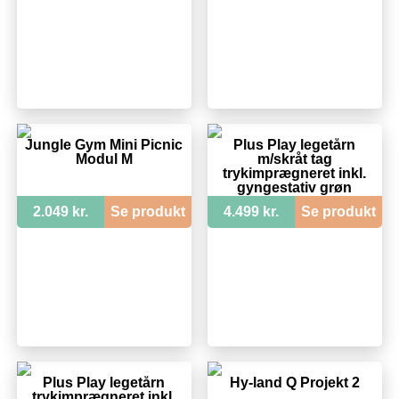
Jungle Gym Mini Picnic
Plus Play legetårn
Modul M
m/skråt tag
trykimprægneret inkl.
gyngestativ grøn
rutsjebane og
2.049 kr.
Se produkt
4.499 kr.
Se produkt
gyngesæder 185280-2
Plus Play legetårn
Hy-land Q Projekt 2
trykimprægneret inkl.