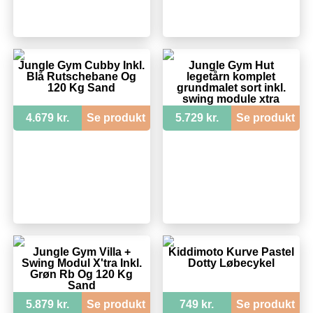
Jungle Gym Cubby Inkl.
Jungle Gym Hut
Blå Rutschebane Og
legetårn komplet
120 Kg Sand
grundmalet sort inkl.
swing module xtra
ekskl. rutschebane -
4.679 kr.
Se produkt
5.729 kr.
Se produkt
205-282SB
Jungle Gym Villa +
Kiddimoto Kurve Pastel
Swing Modul X'tra Inkl.
Dotty Løbecykel
Grøn Rb Og 120 Kg
Sand
5.879 kr.
Se produkt
749 kr.
Se produkt