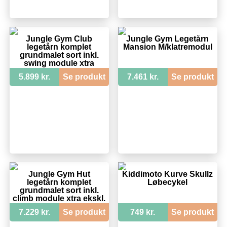
Jungle Gym Club
Jungle Gym Legetårn
legetårn komplet
Mansion M/klatremodul
grundmalet sort inkl.
swing module xtra
ekskl. rutschebane -
5.899 kr.
Se produkt
7.461 kr.
Se produkt
205-284SB
Jungle Gym Hut
Kiddimoto Kurve Skullz
legetårn komplet
Løbecykel
grundmalet sort inkl.
climb module xtra ekskl.
rutschebane - 205-
7.229 kr.
Se produkt
749 kr.
Se produkt
282CB