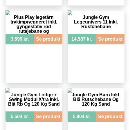
Plus Play legetårn
Jungle Gym
trykimprægneret inkl.
Legeunivers 11 Inkl.
gyngestativ rød
Rustchebane
rutsjebane og
gyngesæder 185282-5
3.699 kr.
Se produkt
14.587 kr.
Se produkt
Jungle Gym Lodge +
Jungle Gym Barn Inkl.
Swing Modul X'tra Inkl.
Blå Rutschebane Og
Blå Rb Og 120 Kg Sand
120 Kg Sand
5.504 kr.
Se produkt
5.804 kr.
Se produkt