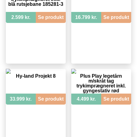
blå rutsjebane 185281-3
2.599 kr.
Se produkt
16.799 kr.
Se produkt
Hy-land Projekt 8
Plus Play legetårn
m/skråt tag
trykimprægneret inkl.
gyngestativ rød
rutsjebane og
33.999 kr.
Se produkt
4.499 kr.
Se produkt
gyngesæder 185280-5