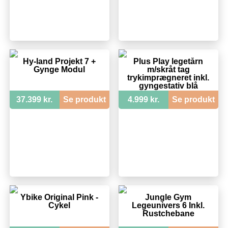
Hy-land Projekt 7 +
Plus Play legetårn
Gynge Modul
m/skråt tag
trykimprægneret inkl.
gyngestativ blå
rutsjebane og
37.399 kr.
Se produkt
4.999 kr.
Se produkt
redegynge 185280-3
Ybike Original Pink -
Jungle Gym
Cykel
Legeunivers 6 Inkl.
Rustchebane