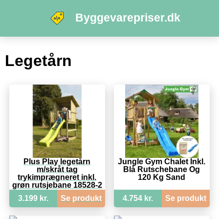
Byggevarepriser.dk
Legetårn
Plus Play legetårn
Jungle Gym Chalet Inkl.
m/skråt tag
Blå Rutschebane Og
trykimprægneret inkl.
120 Kg Sand
grøn rutsjebane 18528-2
3.199 kr.
Se produkt
4.754 kr.
Se produkt