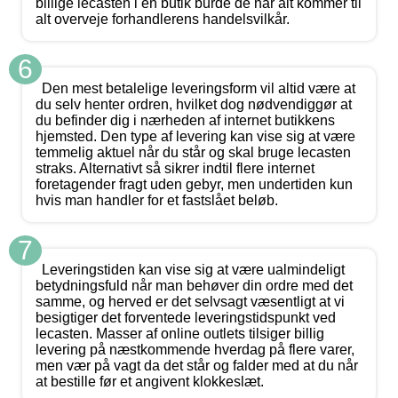
billige lecasten i en butik burde de når alt kommer til
alt overveje forhandlerens handelsvilkår.
6
Den mest betalelige leveringsform vil altid være at
du selv henter ordren, hvilket dog nødvendiggør at
du befinder dig i nærheden af internet butikkens
hjemsted. Den type af levering kan vise sig at være
temmelig aktuel når du står og skal bruge lecasten
straks. Alternativt så sikrer indtil flere internet
foretagender fragt uden gebyr, men undertiden kun
hvis man handler for et fastslået beløb.
7
Leveringstiden kan vise sig at være ualmindeligt
betydningsfuld når man behøver din ordre med det
samme, og herved er det selvsagt væsentligt at vi
besigtiger det forventede leveringstidspunkt ved
lecasten. Masser af online outlets tilsiger billig
levering på næstkommende hverdag på flere varer,
men vær på vagt da det står og falder med at du når
at bestille før et angivent klokkeslæt.