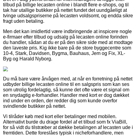
tilbud på billige lecasten online i blandt flere e-shops, og til
tak har utallige butikker på nettet fundet det uundgåeligt at
tvinge udsalgspriserne på lecasten voldsomt, og endda sikre
fragt uden betaling.
Men det kan imidlertid være indbringende at inspicere nogle
e-firmaer efter tilbud og udsalg på lecasten online forinden
du handler, sådan at du er på den sikre side med at modtage
den laveste pris. Kig ikke bare på de store byggecentre som
10-4, Stark, Davidsen, Bygma, Bauhaus, Jem og Fix, XL-
Byg og Harald Nyborg.
Du må bare være årvågen med, at når en forretning på nettet
udbyder billige lecasten online til en salgspris som kan ses
som utrolig fordelagtig, så kunne det ofte være et signal om
en snydagtig e-forhandler. Handler med kort er dog dækket
ind under en orden, der redder dig som kunde overfor
svindlende butikker på nettet.
Vi tilråder køb med kort eller betalinger med mobilen.
Alternativt burde du drage fordel af et tilbud som fx ViaBill,
for så vidt du tilstræber at dække betalingen af lecasten ude i
fremtiden. Dette foreslåes typisk i nicheforhandlere, men