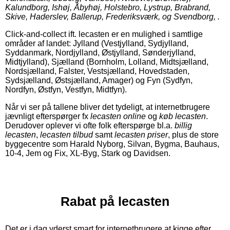
Kalundborg, Ishøj, Åbyhøj, Holstebro, Lystrup, Brabrand,
Skive, Haderslev, Ballerup, Frederiksværk, og Svendborg, .
Click-and-collect ift. lecasten er en mulighed i samtlige
områder af landet: Jylland (Vestjylland, Sydjylland,
Syddanmark, Nordjylland, Østjylland, Sønderjylland,
Midtjylland), Sjælland (Bornholm, Lolland, Midtsjælland,
Nordsjælland, Falster, Vestsjælland, Hovedstaden,
Sydsjælland, Østsjælland, Amager) og Fyn (Sydfyn,
Nordfyn, Østfyn, Vestfyn, Midtfyn).
Når vi ser på tallene bliver det tydeligt, at internetbrugere
jævnligt efterspørger fx
lecasten online
og
køb lecasten
.
Derudover oplever vi ofte folk efterspørge bl.a.
billig
lecasten
,
lecasten tilbud
samt
lecasten priser
, plus de store
byggecentre som Harald Nyborg, Silvan, Bygma, Bauhaus,
10-4, Jem og Fix, XL-Byg, Stark og Davidsen.
Rabat på lecasten
Det er i dag yderst smart for internetbrugere at kigge efter