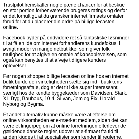
Trustpilot fremskaffer nogle pæne chancer for at beskue
en stor portion forhenværende brugeres ratings og derfor
er det fornuftigt, at du gransker internet firmaets omtaler
forud for at du placerer din ordre på billige lecasten
online.
Facebook byder på endvidere ret så fantastiske løsninger
til at få en idé om internet forhandlerens kundefokus. I
øvrigt møder vi mange netbutikker som giver folk
mulighed for at afgive en omtale af købsoplevelsen, som
også kan benyttes til at afveje tidligere kunders
oplevelser.
Før nogen shopper billige lecasten online hos en internet
butik burde de i virkeligheden sætte sig ind i butikkens
forretningsaftale, dog er det tit ikke super interessant,
særligt hos de kendte byggekæder som Davidsen, Stark,
XL-Byg, Bauhaus, 10-4, Silvan, Jem og Fix, Harald
Nyborg og Bygma.
Et andet alternativ kunne måske være at efterse om
online virksomheden er e-mærket medlem, siden det kan
være et fingerpeg om at online forretningen efterlever de
gældende danske regler, udover at e-firmaet fra tid til
anden kigges til af specialister som kender til reglerne.