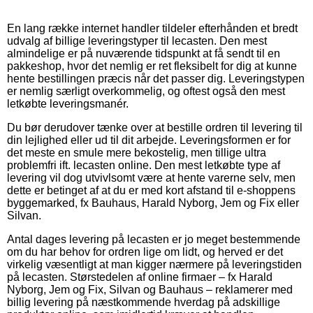
En lang række internet handler tildeler efterhånden et bredt
udvalg af billige leveringstyper til lecasten. Den mest
almindelige er på nuværende tidspunkt at få sendt til en
pakkeshop, hvor det nemlig er ret fleksibelt for dig at kunne
hente bestillingen præcis når det passer dig. Leveringstypen
er nemlig særligt overkommelig, og oftest også den mest
letkøbte leveringsmanér.
Du bør derudover tænke over at bestille ordren til levering til
din lejlighed eller ud til dit arbejde. Leveringsformen er for
det meste en smule mere bekostelig, men tillige ultra
problemfri ift. lecasten online. Den mest letkøbte type af
levering vil dog utvivlsomt være at hente varerne selv, men
dette er betinget af at du er med kort afstand til e-shoppens
byggemarked, fx Bauhaus, Harald Nyborg, Jem og Fix eller
Silvan.
Antal dages levering på lecasten er jo meget bestemmende
om du har behov for ordren lige om lidt, og herved er det
virkelig væsentligt at man kigger nærmere på leveringstiden
på lecasten. Størstedelen af online firmaer – fx Harald
Nyborg, Jem og Fix, Silvan og Bauhaus – reklamerer med
billig levering på næstkommende hverdag på adskillige