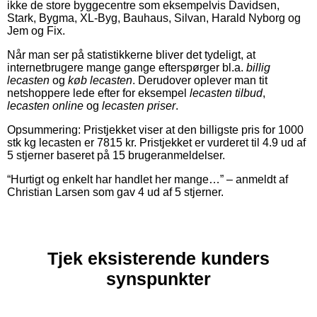
ikke de store byggecentre som eksempelvis Davidsen,
Stark, Bygma, XL-Byg, Bauhaus, Silvan, Harald Nyborg og
Jem og Fix.
Når man ser på statistikkerne bliver det tydeligt, at
internetbrugere mange gange efterspørger bl.a.
billig
lecasten
og
køb lecasten
. Derudover oplever man tit
netshoppere lede efter for eksempel
lecasten tilbud
,
lecasten online
og
lecasten priser
.
Opsummering: Pristjekket viser at den billigste pris for
1000
stk
kg
lecasten
er
7815
kr
.
Pristjekket er vurderet til
4.9
ud af
5 stjerner baseret på
15
brugeranmeldelser
.
“
Hurtigt og enkelt har handlet her mange…
” – anmeldt af
Christian Larsen
som gav
4
ud af
5
stjerner
.
Tjek eksisterende kunders
synspunkter