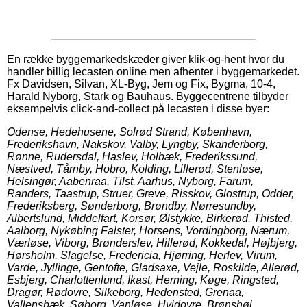
En række byggemarkedskæder giver klik-og-hent hvor du
handler billig lecasten online men afhenter i byggemarkedet.
Fx Davidsen, Silvan, XL-Byg, Jem og Fix, Bygma, 10-4,
Harald Nyborg, Stark og Bauhaus. Byggecentrene tilbyder
eksempelvis click-and-collect på lecasten i disse byer:
Odense, Hedehusene, Solrød Strand, København,
Frederikshavn, Nakskov, Valby, Lyngby, Skanderborg,
Rønne, Rudersdal, Haslev, Holbæk, Frederikssund,
Næstved, Tårnby, Hobro, Kolding, Lillerød, Stenløse,
Helsingør, Aabenraa, Tilst, Aarhus, Nyborg, Farum,
Randers, Taastrup, Struer, Greve, Risskov, Glostrup, Odder,
Frederiksberg, Sønderborg, Brøndby, Nørresundby,
Albertslund, Middelfart, Korsør, Ølstykke, Birkerød, Thisted,
Aalborg, Nykøbing Falster, Horsens, Vordingborg, Nærum,
Værløse, Viborg, Brønderslev, Hillerød, Kokkedal, Højbjerg,
Hørsholm, Slagelse, Fredericia, Hjørring, Herlev, Virum,
Varde, Jyllinge, Gentofte, Gladsaxe, Vejle, Roskilde, Allerød,
Esbjerg, Charlottenlund, Ikast, Herning, Køge, Ringsted,
Dragør, Rødovre, Silkeborg, Hedensted, Grenaa,
Vallensbæk, Søborg, Vanløse, Hvidovre, Brønshøj,