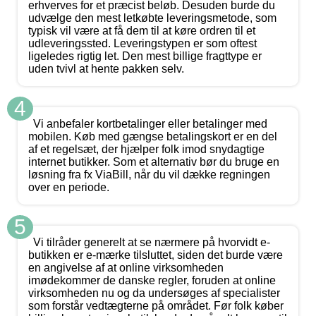
erhverves for et præcist beløb. Desuden burde du
udvælge den mest letkøbte leveringsmetode, som
typisk vil være at få dem til at køre ordren til et
udleveringssted. Leveringstypen er som oftest
ligeledes rigtig let. Den mest billige fragttype er
uden tvivl at hente pakken selv.
4
Vi anbefaler kortbetalinger eller betalinger med
mobilen. Køb med gængse betalingskort er en del
af et regelsæt, der hjælper folk imod snydagtige
internet butikker. Som et alternativ bør du bruge en
løsning fra fx ViaBill, når du vil dække regningen
over en periode.
5
Vi tilråder generelt at se nærmere på hvorvidt e-
butikken er e-mærke tilsluttet, siden det burde være
en angivelse af at online virksomheden
imødekommer de danske regler, foruden at online
virksomheden nu og da undersøges af specialister
som forstår vedtægterne på området. Før folk køber