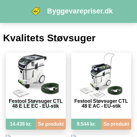
Byggevarepriser.dk
Kvalitets Støvsuger
Festool Støvsuger CTL
Festool Støvsuger CTL
48 E LE EC - EU-stik
48 E AC - EU-stik
14.438 kr.
Se produkt
8.544 kr.
Se produkt