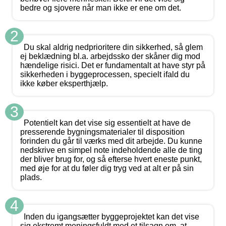
bedre og sjovere når man ikke er ene om det.
2
Du skal aldrig nedprioritere din sikkerhed, så glem
ej beklædning bl.a. arbejdssko der skåner dig mod
hændelige risici. Det er fundamentalt at have styr på
sikkerheden i byggeprocessen, specielt ifald du
ikke køber eksperthjælp.
3
Potentielt kan det vise sig essentielt at have de
presserende bygningsmaterialer til disposition
forinden du går til værks med dit arbejde. Du kunne
nedskrive en simpel note indeholdende alle de ting
der bliver brug for, og så efterse hvert eneste punkt,
med øje for at du føler dig tryg ved at alt er på sin
plads.
4
Inden du igangsætter byggeprojektet kan det vise
sig ekstremt meningsfuldt med et tilsagn om, at