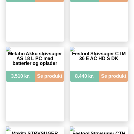
Metabo Akku støvsuger
Festool Støvsuger CTM
AS 18 L PC med
36 E AC HD S DK
batterier og oplader
3.510 kr.
Se produkt
8.440 kr.
Se produkt
Makita STØVSUGER
Festool Støvsuger CTH