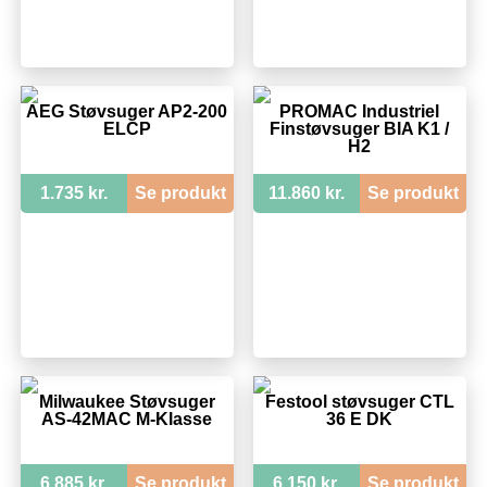
AEG Støvsuger AP2-200
PROMAC Industriel
ELCP
Finstøvsuger BIA K1 /
H2
1.735 kr.
Se produkt
11.860 kr.
Se produkt
Milwaukee Støvsuger
Festool støvsuger CTL
AS-42MAC M-Klasse
36 E DK
6.885 kr.
Se produkt
6.150 kr.
Se produkt