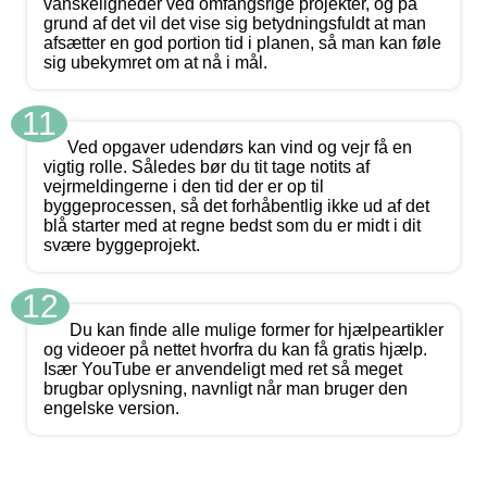
vanskeligheder ved omfangsrige projekter, og på
grund af det vil det vise sig betydningsfuldt at man
afsætter en god portion tid i planen, så man kan føle
sig ubekymret om at nå i mål.
11
Ved opgaver udendørs kan vind og vejr få en
vigtig rolle. Således bør du tit tage notits af
vejrmeldingerne i den tid der er op til
byggeprocessen, så det forhåbentlig ikke ud af det
blå starter med at regne bedst som du er midt i dit
svære byggeprojekt.
12
Du kan finde alle mulige former for hjælpeartikler
og videoer på nettet hvorfra du kan få gratis hjælp.
Især YouTube er anvendeligt med ret så meget
brugbar oplysning, navnligt når man bruger den
engelske version.