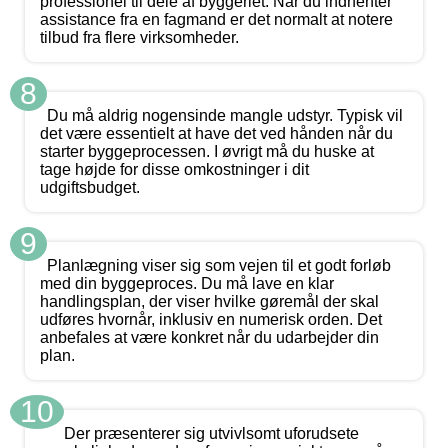
professionel til dele af byggeriet. Når du indhenter
assistance fra en fagmand er det normalt at notere
tilbud fra flere virksomheder.
8
Du må aldrig nogensinde mangle udstyr. Typisk vil
det være essentielt at have det ved hånden når du
starter byggeprocessen. I øvrigt må du huske at
tage højde for disse omkostninger i dit
udgiftsbudget.
9
Planlægning viser sig som vejen til et godt forløb
med din byggeproces. Du må lave en klar
handlingsplan, der viser hvilke gøremål der skal
udføres hvornår, inklusiv en numerisk orden. Det
anbefales at være konkret når du udarbejder din
plan.
10
Der præsenterer sig utvivlsomt uforudsete