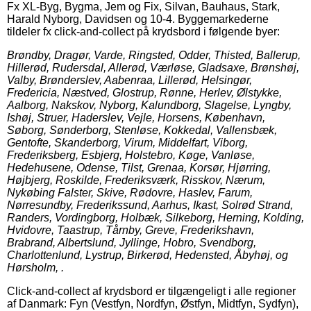
Fx XL-Byg, Bygma, Jem og Fix, Silvan, Bauhaus, Stark,
Harald Nyborg, Davidsen og 10-4. Byggemarkederne
tildeler fx click-and-collect på krydsbord i følgende byer:
Brøndby, Dragør, Varde, Ringsted, Odder, Thisted, Ballerup,
Hillerød, Rudersdal, Allerød, Værløse, Gladsaxe, Brønshøj,
Valby, Brønderslev, Aabenraa, Lillerød, Helsingør,
Fredericia, Næstved, Glostrup, Rønne, Herlev, Ølstykke,
Aalborg, Nakskov, Nyborg, Kalundborg, Slagelse, Lyngby,
Ishøj, Struer, Haderslev, Vejle, Horsens, København,
Søborg, Sønderborg, Stenløse, Kokkedal, Vallensbæk,
Gentofte, Skanderborg, Virum, Middelfart, Viborg,
Frederiksberg, Esbjerg, Holstebro, Køge, Vanløse,
Hedehusene, Odense, Tilst, Grenaa, Korsør, Hjørring,
Højbjerg, Roskilde, Frederiksværk, Risskov, Nærum,
Nykøbing Falster, Skive, Rødovre, Haslev, Farum,
Nørresundby, Frederikssund, Aarhus, Ikast, Solrød Strand,
Randers, Vordingborg, Holbæk, Silkeborg, Herning, Kolding,
Hvidovre, Taastrup, Tårnby, Greve, Frederikshavn,
Brabrand, Albertslund, Jyllinge, Hobro, Svendborg,
Charlottenlund, Lystrup, Birkerød, Hedensted, Åbyhøj, og
Hørsholm, .
Click-and-collect af krydsbord er tilgængeligt i alle regioner
af Danmark: Fyn (Vestfyn, Nordfyn, Østfyn, Midtfyn, Sydfyn),