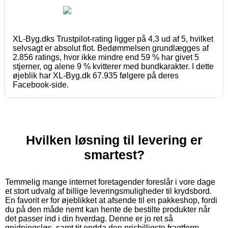
XL-Byg.dks Trustpilot-rating ligger på 4,3 ud af 5, hvilket
selvsagt er absolut flot. Bedømmelsen grundlægges af
2.856 ratings, hvor ikke mindre end 59 % har givet 5
stjerner, og alene 9 % kvitterer med bundkarakter. I dette
øjeblik har XL-Byg.dk 67.935 følgere på deres
Facebook-side.
Hvilken løsning til levering er
smartest?
Temmelig mange internet foretagender foreslår i vore dage
et stort udvalg af billige leveringsmuligheder til krydsbord.
En favorit er for øjeblikket at afsende til en pakkeshop, fordi
du på den måde nemt kan hente de bestilte produkter når
det passer ind i din hverdag. Denne er jo ret så
gnidningsløs, samt tit endda den prisbilligste fragtform.