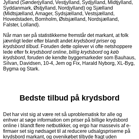
Jylland (Sønderjylland, Vestjylland, Sydjylland, Midtjylland,
Syddanmark, Østjylland, Nordjylland) og Sjælland
(Midtsjælland, Amager, Sydsjælland, Vestsjælland,
Hovedstaden, Bornholm, Østsjælland, Nordsjælland,
Falster, Lolland).
Når man ser på statistikkerne fremstår det markant, at folk
jævnligt leder efter blandt andet
krydsbord priser
og
krydsbord tilbud
. Foruden dette oplever vi ofte netshoppere
lede efter fx
krydsbord online
,
billig krydsbord
og
køb
krydsbord
, foruden de kendte byggemarkeder som Bauhaus,
Silvan, Davidsen, 10-4, Jem og Fix, Harald Nyborg, XL-Byg,
Bygma og Stark.
Bedste tilbud på krydsbord
Det har vist sig at være ret så uproblematisk for alle og
enhver at søge information om priser på billige krydsbord
online i blandt flere netbutikker, og ergo har massevis af e-
firmaer set sig nødsaget til at reducere udsalgspriserne på
krydsbord markant, og ovenikøbet tilbyde fragt uden