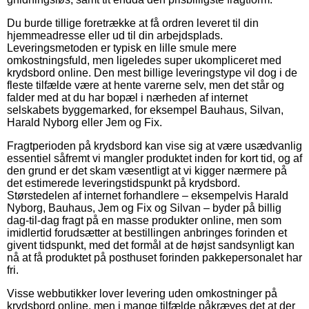
Du burde tillige foretrække at få ordren leveret til din
hjemmeadresse eller ud til din arbejdsplads.
Leveringsmetoden er typisk en lille smule mere
omkostningsfuld, men ligeledes super ukompliceret med
krydsbord online. Den mest billige leveringstype vil dog i de
fleste tilfælde være at hente varerne selv, men det står og
falder med at du har bopæl i nærheden af internet
selskabets byggemarked, for eksempel Bauhaus, Silvan,
Harald Nyborg eller Jem og Fix.
Fragtperioden på krydsbord kan vise sig at være usædvanlig
essentiel såfremt vi mangler produktet inden for kort tid, og af
den grund er det skam væsentligt at vi kigger nærmere på
det estimerede leveringstidspunkt på krydsbord.
Størstedelen af internet forhandlere – eksempelvis Harald
Nyborg, Bauhaus, Jem og Fix og Silvan – byder på billig
dag-til-dag fragt på en masse produkter online, men som
imidlertid forudsætter at bestillingen anbringes forinden et
givent tidspunkt, med det formål at de højst sandsynligt kan
nå at få produktet på posthuset forinden pakkepersonalet har
fri.
Visse webbutikker lover levering uden omkostninger på
krydsbord online, men i mange tilfælde påkræves det at der