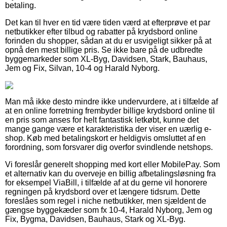
betaling.
Det kan til hver en tid være tiden værd at efterprøve et par
netbutikker efter tilbud og rabatter på krydsbord online
forinden du shopper, sådan at du er usvigeligt sikker på at
opnå den mest billige pris. Se ikke bare på de udbredte
byggemarkeder som XL-Byg, Davidsen, Stark, Bauhaus,
Jem og Fix, Silvan, 10-4 og Harald Nyborg.
Man må ikke desto mindre ikke undervurdere, at i tilfælde af
at en online forretning frembyder billige krydsbord online til
en pris som anses for helt fantastisk letkøbt, kunne det
mange gange være et karakteristika der viser en uærlig e-
shop. Køb med betalingskort er heldigvis omsluttet af en
forordning, som forsvarer dig overfor svindlende netshops.
Vi foreslår generelt shopping med kort eller MobilePay. Som
et alternativ kan du overveje en billig afbetalingsløsning fra
for eksempel ViaBill, i tilfælde af at du gerne vil honorere
regningen på krydsbord over et længere tidsrum. Dette
foreslåes som regel i niche netbutikker, men sjældent de
gængse byggekæder som fx 10-4, Harald Nyborg, Jem og
Fix, Bygma, Davidsen, Bauhaus, Stark og XL-Byg.