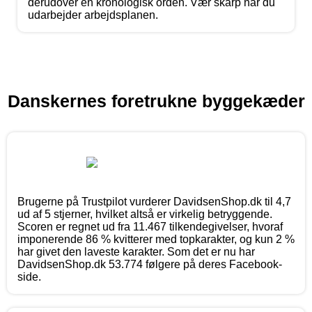
derudover en kronologisk orden. Vær skarp når du
udarbejder arbejdsplanen.
Danskernes foretrukne byggekæder
Brugerne på Trustpilot vurderer DavidsenShop.dk til 4,7
ud af 5 stjerner, hvilket altså er virkelig betryggende.
Scoren er regnet ud fra 11.467 tilkendegivelser, hvoraf
imponerende 86 % kvitterer med topkarakter, og kun 2 %
har givet den laveste karakter. Som det er nu har
DavidsenShop.dk 53.774 følgere på deres Facebook-
side.