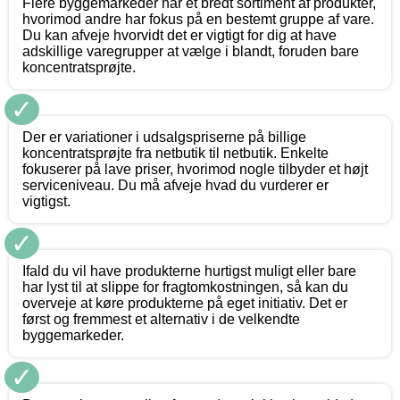
Flere byggemarkeder har et bredt sortiment af produkter,
hvorimod andre har fokus på en bestemt gruppe af vare.
Du kan afveje hvorvidt det er vigtigt for dig at have
adskillige varegrupper at vælge i blandt, foruden bare
koncentratsprøjte.
✓
Der er variationer i udsalgspriserne på billige
koncentratsprøjte fra netbutik til netbutik. Enkelte
fokuserer på lave priser, hvorimod nogle tilbyder et højt
serviceniveau. Du må afveje hvad du vurderer er
vigtigst.
✓
Ifald du vil have produkterne hurtigst muligt eller bare
har lyst til at slippe for fragtomkostningen, så kan du
overveje at køre produkterne på eget initiativ. Det er
først og fremmest et alternativ i de velkendte
byggemarkeder.
✓