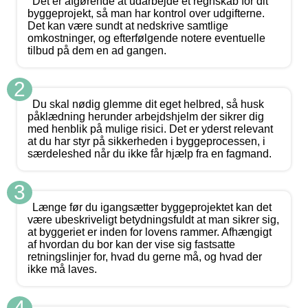
Det er afgørende at udarbejde et regnskab for dit
byggeprojekt, så man har kontrol over udgifterne.
Det kan være sundt at nedskrive samtlige
omkostninger, og efterfølgende notere eventuelle
tilbud på dem en ad gangen.
2
Du skal nødig glemme dit eget helbred, så husk
påklædning herunder arbejdshjelm der sikrer dig
med henblik på mulige risici. Det er yderst relevant
at du har styr på sikkerheden i byggeprocessen, i
særdeleshed når du ikke får hjælp fra en fagmand.
3
Længe før du igangsætter byggeprojektet kan det
være ubeskriveligt betydningsfuldt at man sikrer sig,
at byggeriet er inden for lovens rammer. Afhængigt
af hvordan du bor kan der vise sig fastsatte
retningslinjer for, hvad du gerne må, og hvad der
ikke må laves.
4