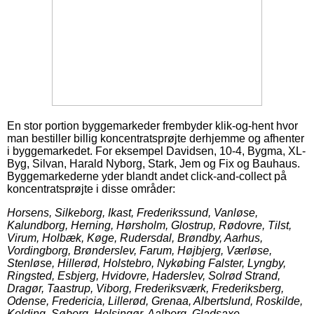
En stor portion byggemarkeder frembyder klik-og-hent hvor
man bestiller billig koncentratsprøjte derhjemme og afhenter
i byggemarkedet. For eksempel Davidsen, 10-4, Bygma, XL-
Byg, Silvan, Harald Nyborg, Stark, Jem og Fix og Bauhaus.
Byggemarkederne yder blandt andet click-and-collect på
koncentratsprøjte i disse områder:
Horsens, Silkeborg, Ikast, Frederikssund, Vanløse,
Kalundborg, Herning, Hørsholm, Glostrup, Rødovre, Tilst,
Virum, Holbæk, Køge, Rudersdal, Brøndby, Aarhus,
Vordingborg, Brønderslev, Farum, Højbjerg, Værløse,
Stenløse, Hillerød, Holstebro, Nykøbing Falster, Lyngby,
Ringsted, Esbjerg, Hvidovre, Haderslev, Solrød Strand,
Dragør, Taastrup, Viborg, Frederiksværk, Frederiksberg,
Odense, Fredericia, Lillerød, Grenaa, Albertslund, Roskilde,
Kolding, Søborg, Helsingør, Aalborg, Gladsaxe,