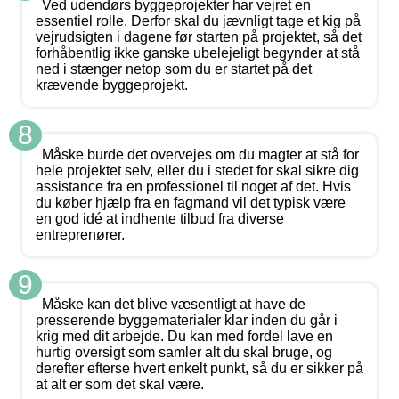
Ved udendørs byggeprojekter har vejret en
essentiel rolle. Derfor skal du jævnligt tage et kig på
vejrudsigten i dagene før starten på projektet, så det
forhåbentlig ikke ganske ubelejeligt begynder at stå
ned i stænger netop som du er startet på det
krævende byggeprojekt.
8
Måske burde det overvejes om du magter at stå for
hele projektet selv, eller du i stedet for skal sikre dig
assistance fra en professionel til noget af det. Hvis
du køber hjælp fra en fagmand vil det typisk være
en god idé at indhente tilbud fra diverse
entreprenører.
9
Måske kan det blive væsentligt at have de
presserende byggematerialer klar inden du går i
krig med dit arbejde. Du kan med fordel lave en
hurtig oversigt som samler alt du skal bruge, og
derefter efterse hvert enkelt punkt, så du er sikker på
at alt er som det skal være.