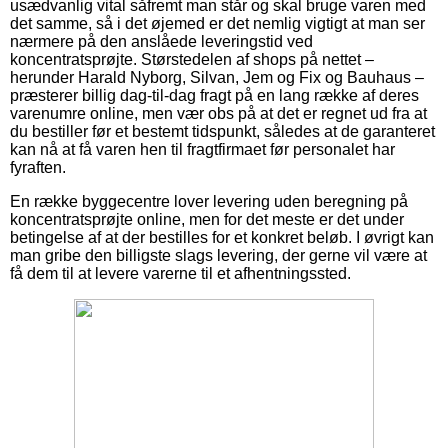
usædvanlig vital såfremt man står og skal bruge varen med
det samme, så i det øjemed er det nemlig vigtigt at man ser
nærmere på den anslåede leveringstid ved
koncentratsprøjte. Størstedelen af shops på nettet –
herunder Harald Nyborg, Silvan, Jem og Fix og Bauhaus –
præsterer billig dag-til-dag fragt på en lang række af deres
varenumre online, men vær obs på at det er regnet ud fra at
du bestiller før et bestemt tidspunkt, således at de garanteret
kan nå at få varen hen til fragtfirmaet før personalet har
fyraften.
En række byggecentre lover levering uden beregning på
koncentratsprøjte online, men for det meste er det under
betingelse af at der bestilles for et konkret beløb. I øvrigt kan
man gribe den billigste slags levering, der gerne vil være at
få dem til at levere varerne til et afhentningssted.