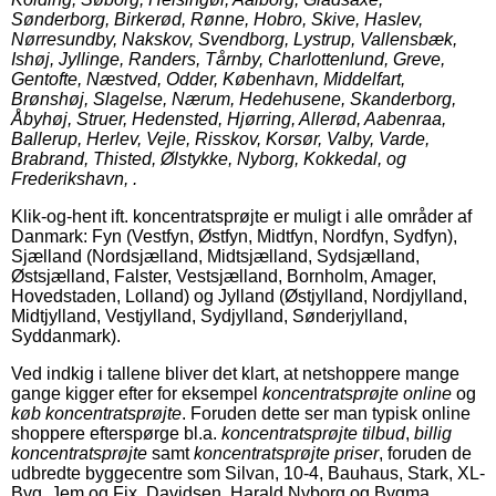
Sønderborg, Birkerød, Rønne, Hobro, Skive, Haslev,
Nørresundby, Nakskov, Svendborg, Lystrup, Vallensbæk,
Ishøj, Jyllinge, Randers, Tårnby, Charlottenlund, Greve,
Gentofte, Næstved, Odder, København, Middelfart,
Brønshøj, Slagelse, Nærum, Hedehusene, Skanderborg,
Åbyhøj, Struer, Hedensted, Hjørring, Allerød, Aabenraa,
Ballerup, Herlev, Vejle, Risskov, Korsør, Valby, Varde,
Brabrand, Thisted, Ølstykke, Nyborg, Kokkedal, og
Frederikshavn, .
Klik-og-hent ift. koncentratsprøjte er muligt i alle områder af
Danmark: Fyn (Vestfyn, Østfyn, Midtfyn, Nordfyn, Sydfyn),
Sjælland (Nordsjælland, Midtsjælland, Sydsjælland,
Østsjælland, Falster, Vestsjælland, Bornholm, Amager,
Hovedstaden, Lolland) og Jylland (Østjylland, Nordjylland,
Midtjylland, Vestjylland, Sydjylland, Sønderjylland,
Syddanmark).
Ved indkig i tallene bliver det klart, at netshoppere mange
gange kigger efter for eksempel
koncentratsprøjte online
og
køb koncentratsprøjte
. Foruden dette ser man typisk online
shoppere efterspørge bl.a.
koncentratsprøjte tilbud
,
billig
koncentratsprøjte
samt
koncentratsprøjte priser
, foruden de
udbredte byggecentre som Silvan, 10-4, Bauhaus, Stark, XL-
Byg, Jem og Fix, Davidsen, Harald Nyborg og Bygma.