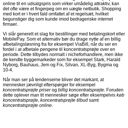
online til en udsalgspris som virker umådelig attraktiv, kan
det ofte være et fingerpeg om en uægte netbutik. Shopping
med kort er i hvert fald omfattet af et regelsæt, hvilket
begunstiger dig som kunde imod bedrageriske internet
firmaer.
Vi slår generelt et slag for bestillinger med betalingskort eller
MobilePay. Som et alternativ bør du drage nytte af en billig
afbetalingsløsning fra for eksempel ViaBill, når du ser en
fordel i at afbetale pengene til koncentratsprøjte over en
periode. Dette tilbydes normalt i nicheforhandlere, men ikke
de kendte byggemarkeder som for eksempel Stark, Harald
Nyborg, Bauhaus, Jem og Fix, Silvan, XL-Byg, Bygma og
10-4.
Når man ser på tendenserne bliver det markant, at
mennesker jævnligt efterspørger for eksempel
koncentratsprøjte priser
og
billig koncentratsprøjte
. Foruden
dette oplever man tit mennesker søge efter eksempelvis
køb
koncentratsprøjte
,
koncentratsprøjte tilbud
samt
koncentratsprøjte online
.