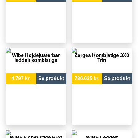
Wibe Højdejusterbar
Zarges Kombistige 3X8
leddelt kombistige
Trin
4.797 kr.
Se produkt
786.625 kr.
Se produkt
WIBE Kombistige Prof
WIBE Leddelt