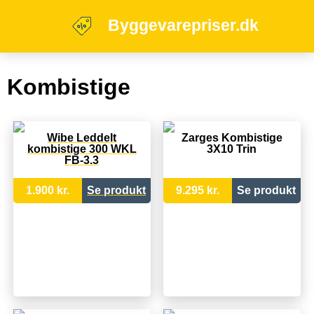
Byggevarepriser.dk
Kombistige
Wibe Leddelt
Zarges Kombistige
kombistige 300 WKL
3X10 Trin
FB-3.3
1.900 kr.
Se produkt
9.295 kr.
Se produkt