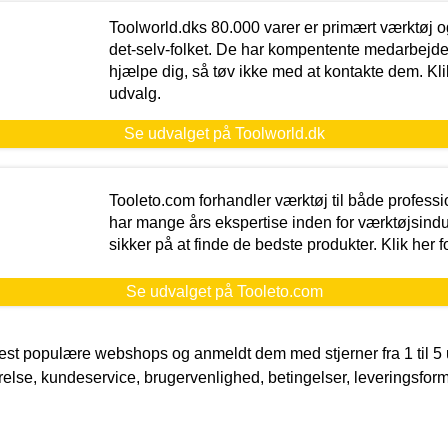
Toolworld.dks 80.000 varer er primært værktøj og
det-selv-folket. De har kompentente medarbejdere
hjælpe dig, så tøv ikke med at kontakte dem. Klik
udvalg.
Se udvalget på Toolworld.dk
Tooleto.com forhandler værktøj til både profess
har mange års ekspertise inden for værktøjsindu
sikker på at finde de bedste produkter. Klik her f
Se udvalget på Tooleto.com
t populære webshops og anmeldt dem med stjerner fra 1 til 5 ud
rrelse, kundeservice, brugervenlighed, betingelser, leveringsfor