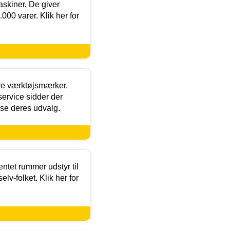
askiner. De giver
000 varer. Klik her for
ore værktøjsmærker.
ervice sidder der
t se deres udvalg.
entet rummer udstyr til
lv-folket. Klik her for