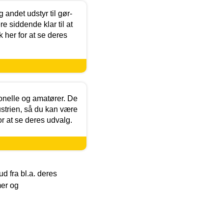
 andet udstyr til gør-
 siddende klar til at
 her for at se deres
ionelle og amatører. De
strien, så du kan være
or at se deres udvalg.
 fra bl.a. deres
mer og