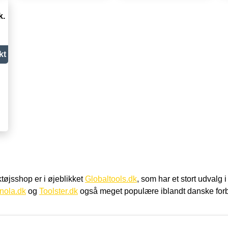
k.
kt
øjsshop er i øjeblikket
Globaltools.dk
, som har et stort udvalg
nola.dk
og
Toolster.dk
også meget populære iblandt danske for