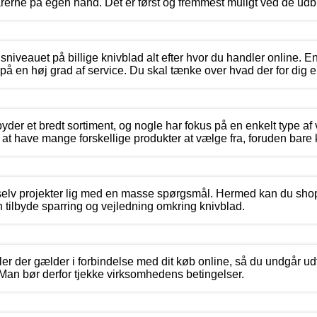
arerne på egen hånd. Det er først og fremmest muligt ved de ud
isniveauet på billige knivblad alt efter hvor du handler online. En 
å en høj grad af service. Du skal tænke over hvad der for dig er
yder et bredt sortiment, og nogle har fokus på en enkelt type af 
ig at have mange forskellige produkter at vælge fra, foruden bare 
-selv projekter lig med en masse spørgsmål. Hermed kan du sho
tilbyde sparring og vejledning omkring knivblad.
er der gælder i forbindelse med dit køb online, så du undgår ud
Man bør derfor tjekke virksomhedens betingelser.