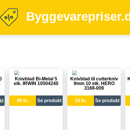
Byggevarepriser.
0
Knivblad Bi-Metal 5
Knivblad til cutterkniv
K
3
stk. IRWIN 10504240
9mm 10 stk. HERO
3168-009
kt
90 kr.
Se produkt
10 kr.
Se produkt