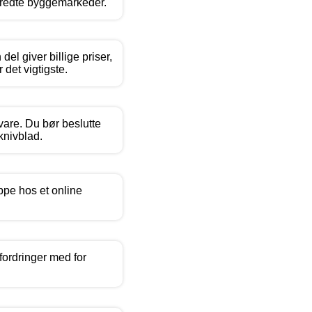
bredte byggemarkeder.
del giver billige priser,
 det vigtigste.
vare. Du bør beslutte
knivblad.
ppe hos et online
fordringer med for