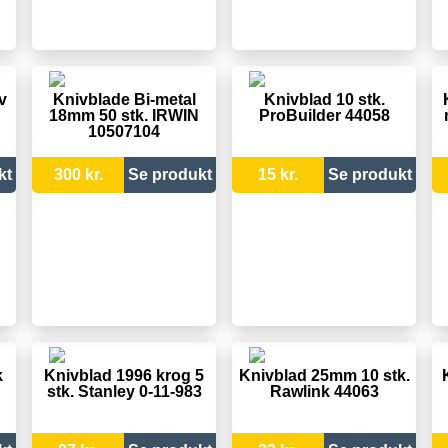
v
Knivblade Bi-metal
Knivblad 10 stk.
18mm 50 stk. IRWIN
ProBuilder 44058
10507104
kt
300 kr.
Se produkt
15 kr.
Se produkt
k
Knivblad 1996 krog 5
Knivblad 25mm 10 stk.
stk. Stanley 0-11-983
Rawlink 44063