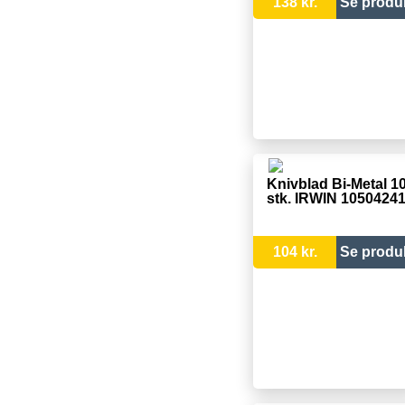
138 kr.
Se produ
Knivblad Bi-Metal 1
stk. IRWIN 1050424
104 kr.
Se produ