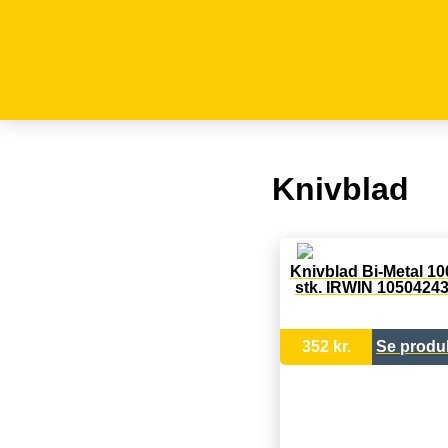
Knivblad
Knivblad Bi-Metal 10
stk. IRWIN 1050424
352 kr.
Se produ