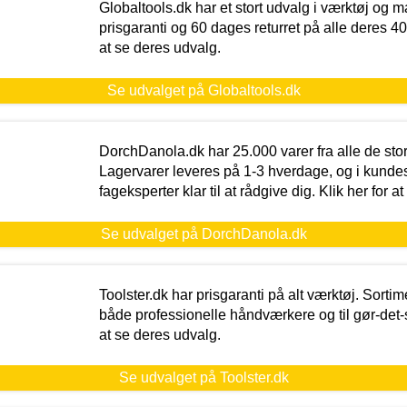
Globaltools.dk har et stort udvalg i værktøj og m
prisgaranti og 60 dages returret på alle deres 40.
at se deres udvalg.
Se udvalget på Globaltools.dk
DorchDanola.dk har 25.000 varer fra alle de st
Lagervarer leveres på 1-3 hverdage, og i kundes
fageksperter klar til at rådgive dig. Klik her for a
Se udvalget på DorchDanola.dk
Toolster.dk har prisgaranti på alt værktøj. Sortim
både professionelle håndværkere og til gør-det-se
at se deres udvalg.
Se udvalget på Toolster.dk