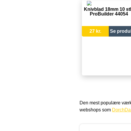
Knivblad 18mm 10 st
ProBuilder 44054
27 kr.
Se produ
Den mest populære værkt
webshops som
DorchDa