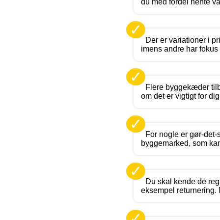
du med fordel hente v
✓
Der er variationer i pr
imens andre har fokus p
✓
Flere byggekæder tilb
om det er vigtigt for d
✓
For nogle er gør-det
byggemarked, som kan 
✓
Du skal kende de regl
eksempel returnering. 
✓