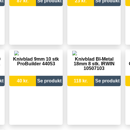
kt
87 kr.
Se produkt
23 kr.
Se produkt
0
Knivblad 9mm 10 stk
Knivblad BI-Metal
1
ProBuilder 44053
18mm 8 stk. IRWIN
10507103
kt
40 kr.
Se produkt
118 kr.
Se produkt