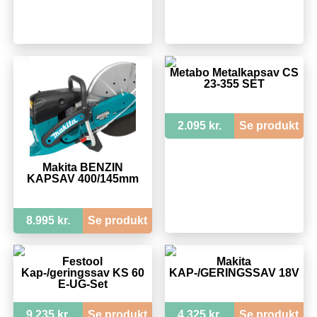
Metabo Metalkapsav CS
23-355 SET
2.095 kr.
Se produkt
Makita BENZIN
KAPSAV 400/145mm
8.995 kr.
Se produkt
Festool
Makita
Kap-/geringssav KS 60
KAP-/GERINGSSAV 18V
E-UG-Set
9.235 kr.
Se produkt
4.325 kr.
Se produkt