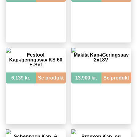
Festool
Makita Kap-/Geringssav
Kap-/geringssav KS 60
2x18V
E-Set
6.139 kr.
Se produkt
13.900 kr.
Se produkt
Scheppach Kap- &
Proxxon Kap- og