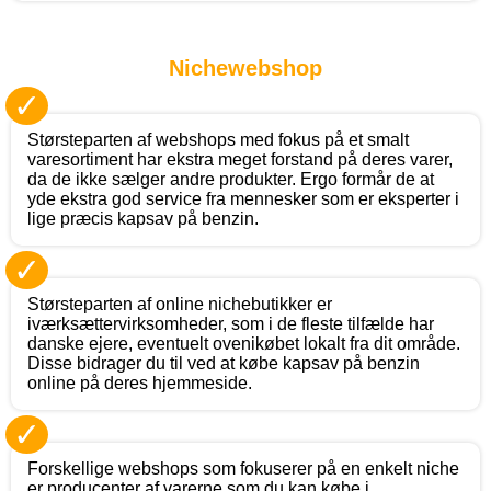
Nichewebshop
✓
Størsteparten af webshops med fokus på et smalt
varesortiment har ekstra meget forstand på deres varer,
da de ikke sælger andre produkter. Ergo formår de at
yde ekstra god service fra mennesker som er eksperter i
lige præcis kapsav på benzin.
✓
Størsteparten af online nichebutikker er
iværksættervirksomheder, som i de fleste tilfælde har
danske ejere, eventuelt ovenikøbet lokalt fra dit område.
Disse bidrager du til ved at købe kapsav på benzin
online på deres hjemmeside.
✓
Forskellige webshops som fokuserer på en enkelt niche
er producenter af varerne som du kan købe i