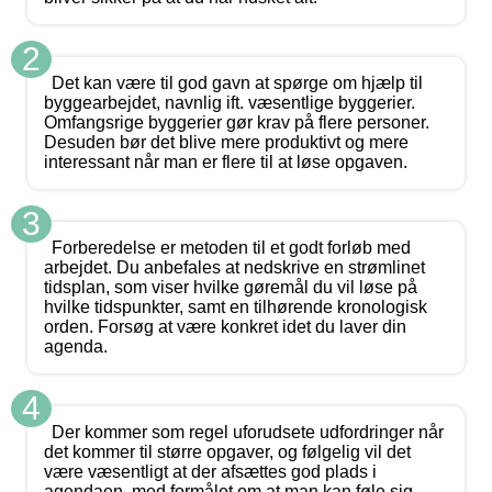
2
Det kan være til god gavn at spørge om hjælp til
byggearbejdet, navnlig ift. væsentlige byggerier.
Omfangsrige byggerier gør krav på flere personer.
Desuden bør det blive mere produktivt og mere
interessant når man er flere til at løse opgaven.
3
Forberedelse er metoden til et godt forløb med
arbejdet. Du anbefales at nedskrive en strømlinet
tidsplan, som viser hvilke gøremål du vil løse på
hvilke tidspunkter, samt en tilhørende kronologisk
orden. Forsøg at være konkret idet du laver din
agenda.
4
Der kommer som regel uforudsete udfordringer når
det kommer til større opgaver, og følgelig vil det
være væsentligt at der afsættes god plads i
agendaen, med formålet om at man kan føle sig