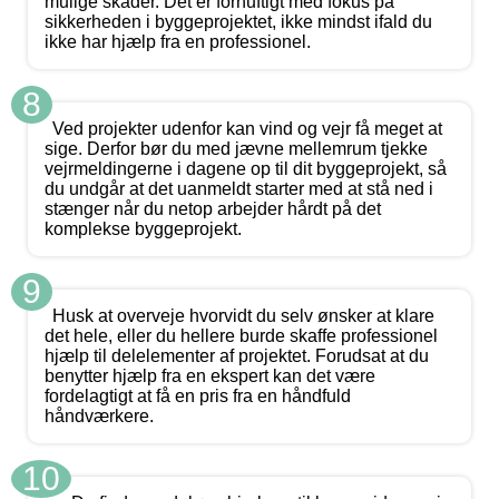
mulige skader. Det er fornuftigt med fokus på
sikkerheden i byggeprojektet, ikke mindst ifald du
ikke har hjælp fra en professionel.
8
Ved projekter udenfor kan vind og vejr få meget at
sige. Derfor bør du med jævne mellemrum tjekke
vejrmeldingerne i dagene op til dit byggeprojekt, så
du undgår at det uanmeldt starter med at stå ned i
stænger når du netop arbejder hårdt på det
komplekse byggeprojekt.
9
Husk at overveje hvorvidt du selv ønsker at klare
det hele, eller du hellere burde skaffe professionel
hjælp til delelementer af projektet. Forudsat at du
benytter hjælp fra en ekspert kan det være
fordelagtigt at få en pris fra en håndfuld
håndværkere.
10