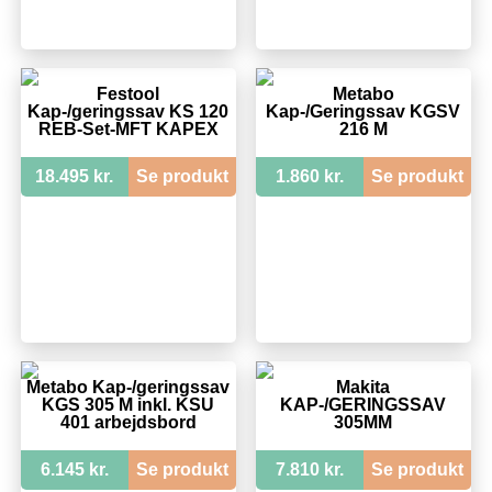
Festool
Metabo
Kap-/geringssav KS 120
Kap-/Geringssav KGSV
REB-Set-MFT KAPEX
216 M
18.495 kr.
Se produkt
1.860 kr.
Se produkt
Metabo Kap-/geringssav
Makita
KGS 305 M inkl. KSU
KAP-/GERINGSSAV
401 arbejdsbord
305MM
6.145 kr.
Se produkt
7.810 kr.
Se produkt