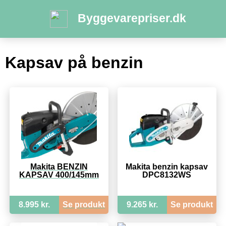
Byggevarepriser.dk
Kapsav på benzin
Makita BENZIN
Makita benzin kapsav
KAPSAV 400/145mm
DPC8132WS
8.995 kr.
Se produkt
9.265 kr.
Se produkt