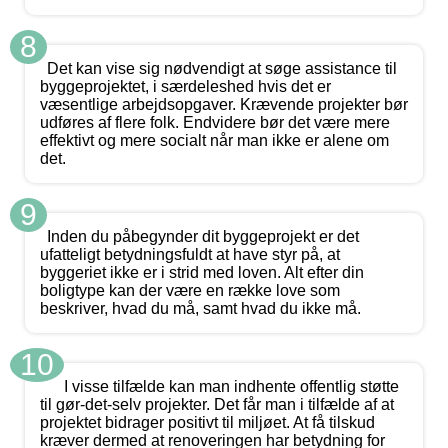
8
Det kan vise sig nødvendigt at søge assistance til
byggeprojektet, i særdeleshed hvis det er
væsentlige arbejdsopgaver. Krævende projekter bør
udføres af flere folk. Endvidere bør det være mere
effektivt og mere socialt når man ikke er alene om
det.
9
Inden du påbegynder dit byggeprojekt er det
ufatteligt betydningsfuldt at have styr på, at
byggeriet ikke er i strid med loven. Alt efter din
boligtype kan der være en række love som
beskriver, hvad du må, samt hvad du ikke må.
10
I visse tilfælde kan man indhente offentlig støtte
til gør-det-selv projekter. Det får man i tilfælde af at
projektet bidrager positivt til miljøet. At få tilskud
kræver dermed at renoveringen har betydning for