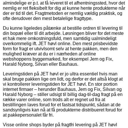
almindelige er p.t. at få leveret til et afhentningssted, hvor det
nemlig er ret fleksibelt for dig at kunne hente produkterne når
der er tid til det. Fragtmetoden er nemlig vældig praktisk, og
ofte derudover den mest betalelige fragttype.
Du kunne ligeledes påtænke at bestille ordren til levering til
din bopæl eller til dit arbejde. Løsningen bliver for det meste
et hak mere omkostningsfuld, men samtidig ualmindeligt
overkommelig ift. JET høvl online. Den mest prisbevidste
form for fragt er utvivlsomt selv at hente pakken, men den
mulighed kræver at du er i nærheden af online
webshoppens byggemarked, for eksempel Jem og Fix,
Harald Nyborg, Silvan eller Bauhaus.
Leveringstiden på JET høvl er jo ultra essentiel hvis man
skal bruge pakken lige om lidt, og derfor er det altså klogt at
vi kontrollerer leveringstiden for JET høvl. En stor portion
internet firmaer – herunder Bauhaus, Jem og Fix, Silvan og
Harald Nyborg – stiller udsigt til billig dag-til-dag fragt på en
række varer online, som trods alt er regnet ud fra at
bestillingen laves forud for et fastsat tidspunkt, sådan at de
sandsynligvis kan nå at få produkterne distribueret forud for
at pakkepersonalet får fri.
Visse online shops byder på fragtfri levering på JET høvl