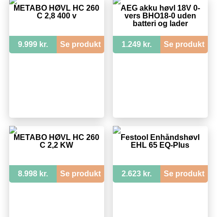
METABO HØVL HC 260
AEG akku høvl 18V 0-
C 2,8 400 v
vers BHO18-0 uden
batteri og lader
9.999 kr.
Se produkt
1.249 kr.
Se produkt
METABO HØVL HC 260
Festool Énhåndshøvl
C 2,2 KW
EHL 65 EQ-Plus
8.998 kr.
Se produkt
2.623 kr.
Se produkt