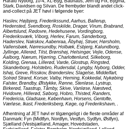
Harald Nyborg, 10-4, XL-Byg, Bauhaus, Jem og Fix, Bygma,
Stark, Davidsen og Silvan. De frembyder blandt andet click-
and-collect på JET høvl i følgende byer:
Haslev, Højbjerg, Frederikssund, Aarhus, Ballerup,
Hedensted, Svendborg, Roskilde, Dragør, Virum, Brabrand,
Albertslund, Rødovre, Hedehusene, Vordingborg,
Frederiksværk, Viborg, Herlev, Farum, Sønderborg,
Haderslev, Nakskov, Aabenraa, Åbyhøj, Struer, Hørsholm,
Vallensbæk, Nørresundby, Holbæk, Esbjerg, Kalundborg,
Jyllinge, Allerød, Tilst, Brønshøj, Helsingør, Vejle, Odense,
Aalborg, Nærum, Hjørring, Charlottenlund, Silkeborg,
Kolding, Grenaa, Lillerød, Varde, Glostrup, Ringsted,
Skanderborg, Holstebro, Rudersdal, Lyngby, Nyborg, Odder,
Ishøj, Greve, Risskov, Brønderslev, Slagelse, Middelfart,
Solrød Strand, Korsør, Valby, Herning, Kokkedal, Nykøbing
Falster, Brøndby, Ølstykke, Rønne, Stenløse, Lystrup,
Birkerød, Taastrup, Tårnby, Skive, Vanløse, Næstved,
Hvidovre, Hillerød, Søborg, Hobro, Thisted, Randers,
Fredericia, Gladsaxe, København, Horsens, Gentofte,
Værløse, Ikast, Frederiksberg, Køge, og Frederikshavn, .
Afhentning af JET høvl er tilgængeligt i de fleste områder af
Danmark: Fyn (Midtfyn, Nordfyn, Vestfyn, Sydfyn, Østfyn),
Sjælland (Vestsjælland, Amager, Hovedstaden,