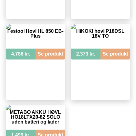
Festool Høvl HL 850 EB-
HiKOKI høvl P18DSL
Plus
18V TO
4.786 kr.
Se produkt
2.373 kr.
Se produkt
METABO AKKU HØVL
HO18LTX20-82 SOLO
uden batteri og lader
1.499 kr.
Se produkt