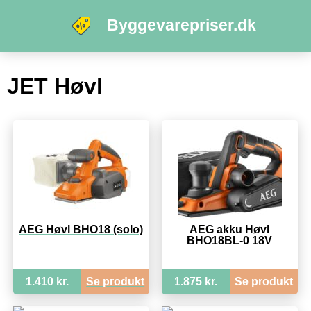
Byggevarepriser.dk
JET Høvl
AEG Høvl BHO18 (solo)
AEG akku Høvl
BHO18BL-0 18V
1.410 kr.
Se produkt
1.875 kr.
Se produkt