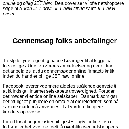
online
og
billig JET høvl
. Derudover ser vi ofte netshoppere
søge bl.a.
køb JET høvl
,
JET høvl tilbud
samt
JET høvl
priser
.
Gennemsøg folks anbefalinger
Trustpilot yder egentlig habile løsninger til at kigge på
forskellige aktuelle køberes anmeldelser og derfor kan
det anbefales, at du gennemsøger online firmaets kritik
inden du handler billige JET høvl online.
Facebook leverer ydermere aldeles strålende genveje til
at få indsigt i internet selskabets troværdighed. Foruden
det møder vi endda online selskaber i Danmark som gør
det muligt at publicere en omtale af ordreforløbet, som på
samme måde må anvendes til at vurdere tidligere
kunders oplevelser.
Forud for at nogen køber billige JET høvl online i en e-
forhandler behøver de reelt få overblik over netshoppens