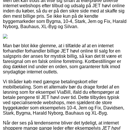
Men det kan trods alt vise sig smart at efterprøve diverse
internet webshops efter tilbud og udsalg på JET høvl online
inden du køber, så du er på den sikre side med at skaffe sig
den mest billige pris. Se ikke kun på de kendte
byggemarkeder som Bygma, 10-4, Stark, Jem og Fix, Harald
Nyborg, Bauhaus, XL-Byg og Silvan.
Man bør blot ikke glemme, at i tilfælde af at en internet
forhandler forhandler billige JET høvl online til salg for en
salgspris der anses for mystisk billig, så kan det tit være et
faresignal om en falsk online forretning. Kortbestillinger er
dog dækket ind under en orden, som garanterer folk imod
snydagtige internet outlets.
Vi tilråder køb med gængse betalingskort eller
mobilbetaling. Som et alternativ bør du drage fordel af en
løsning som for eksempel ViaBill, ifald du efterspørger at
betale pengene til JET høvl over tid. Dette tilbydes typisk
ved specialiserede webshops, men sjældent de store
byggekæder som eksempelvis 10-4, Jem og Fix, Davidsen,
Stark, Bygma, Harald Nyborg, Bauhaus og XL-Byg.
Når der ses på tendenserne bliver det tydeligt, at internet
shoppere mange gange leder efter eksempelvis
JET høvl