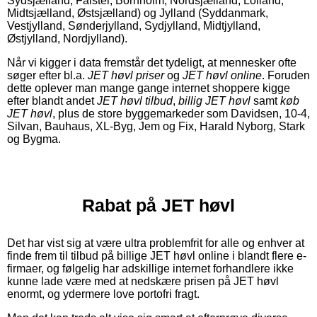
Sydsjælland, Falster, Bornholm, Nordsjælland, Lolland,
Midtsjælland, Østsjælland) og Jylland (Syddanmark,
Vestjylland, Sønderjylland, Sydjylland, Midtjylland,
Østjylland, Nordjylland).
Når vi kigger i data fremstår det tydeligt, at mennesker ofte
søger efter bl.a.
JET høvl priser
og
JET høvl online
. Foruden
dette oplever man mange gange internet shoppere kigge
efter blandt andet
JET høvl tilbud
,
billig JET høvl
samt
køb
JET høvl
, plus de store byggemarkeder som Davidsen, 10-4,
Silvan, Bauhaus, XL-Byg, Jem og Fix, Harald Nyborg, Stark
og Bygma.
Rabat på JET høvl
Det har vist sig at være ultra problemfrit for alle og enhver at
finde frem til tilbud på billige JET høvl online i blandt flere e-
firmaer, og følgelig har adskillige internet forhandlere ikke
kunne lade være med at nedskære prisen på JET høvl
enormt, og ydermere love portofri fragt.