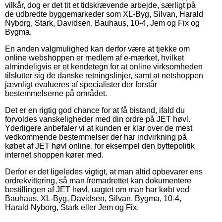
vilkår, dog er det tit et tidskrævende arbejde, særligt på
de udbredte byggemarkeder som XL-Byg, Silvan, Harald
Nyborg, Stark, Davidsen, Bauhaus, 10-4, Jem og Fix og
Bygma.
En anden valgmulighed kan derfor være at tjekke om
online webshoppen er medlem af e-mærket, hvilket
almindeligvis er et kendetegn for at online virksomheden
tilslutter sig de danske retningslinjer, samt at netshoppen
jævnligt evalueres af specialister der forstår
bestemmelserne på området.
Det er en rigtig god chance for at få bistand, ifald du
forvoldes vanskeligheder med din ordre på JET høvl.
Yderligere anbefaler vi at kunden er klar over de mest
vedkommende bestemmelser der har indvirkning på
købet af JET høvl online, for eksempel den byttepolitik
internet shoppen kører med.
Derfor er det ligeledes vigtigt, at man altid opbevarer ens
ordrekvittering, så man fremadrettet kan dokumentere
bestillingen af JET høvl, uagtet om man har købt ved
Bauhaus, XL-Byg, Davidsen, Silvan, Bygma, 10-4,
Harald Nyborg, Stark eller Jem og Fix.