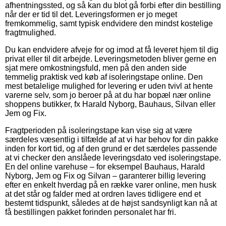
afhentningssted, og så kan du blot gå forbi efter din bestilling
når der er tid til det. Leveringsformen er jo meget
fremkommelig, samt typisk endvidere den mindst kostelige
fragtmulighed.
Du kan endvidere afveje for og imod at få leveret hjem til dig
privat eller til dit arbejde. Leveringsmetoden bliver gerne en
sjat mere omkostningsfuld, men på den anden side
temmelig praktisk ved køb af isoleringstape online. Den
mest betalelige mulighed for levering er uden tvivl at hente
varerne selv, som jo beroer på at du har bopæl nær online
shoppens butikker, fx Harald Nyborg, Bauhaus, Silvan eller
Jem og Fix.
Fragtperioden på isoleringstape kan vise sig at være
særdeles væsentlig i tilfælde af at vi har behov for din pakke
inden for kort tid, og af den grund er det særdeles passende
at vi checker den anslåede leveringsdato ved isoleringstape.
En del online varehuse – for eksempel Bauhaus, Harald
Nyborg, Jem og Fix og Silvan – garanterer billig levering
efter en enkelt hverdag på en række varer online, men husk
at det står og falder med at ordren laves tidligere end et
bestemt tidspunkt, således at de højst sandsynligt kan nå at
få bestillingen pakket forinden personalet har fri.