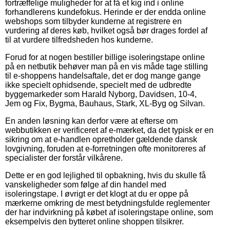
fortræffelige muligheder for at få et kig ind i online
forhandlerens kundefokus. Herinde er der endda online
webshops som tilbyder kunderne at registrere en
vurdering af deres køb, hvilket også bør drages fordel af
til at vurdere tilfredsheden hos kunderne.
Forud for at nogen bestiller billige isoleringstape online
på en netbutik behøver man på en vis måde tage stilling
til e-shoppens handelsaftale, det er dog mange gange
ikke specielt ophidsende, specielt med de udbredte
byggemarkeder som Harald Nyborg, Davidsen, 10-4,
Jem og Fix, Bygma, Bauhaus, Stark, XL-Byg og Silvan.
En anden løsning kan derfor være at efterse om
webbutikken er verificeret af e-mærket, da det typisk er en
sikring om at e-handlen opretholder gældende dansk
lovgivning, foruden at e-forretningen ofte monitoreres af
specialister der forstår vilkårene.
Dette er en god lejlighed til opbakning, hvis du skulle få
vanskeligheder som følge af din handel med
isoleringstape. I øvrigt er det klogt at du er oppe på
mærkerne omkring de mest betydningsfulde reglementer
der har indvirkning på købet af isoleringstape online, som
eksempelvis den bytteret online shoppen tilsikrer.