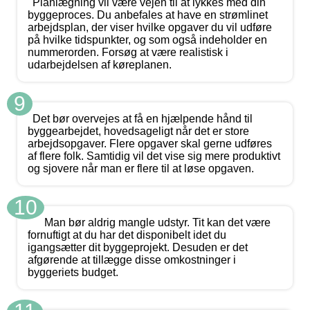
Planlægning vil være vejen til at lykkes med din
byggeproces. Du anbefales at have en strømlinet
arbejdsplan, der viser hvilke opgaver du vil udføre
på hvilke tidspunkter, og som også indeholder en
nummerorden. Forsøg at være realistisk i
udarbejdelsen af køreplanen.
9
Det bør overvejes at få en hjælpende hånd til
byggearbejdet, hovedsageligt når det er store
arbejdsopgaver. Flere opgaver skal gerne udføres
af flere folk. Samtidig vil det vise sig mere produktivt
og sjovere når man er flere til at løse opgaven.
10
Man bør aldrig mangle udstyr. Tit kan det være
fornuftigt at du har det disponibelt idet du
igangsætter dit byggeprojekt. Desuden er det
afgørende at tillægge disse omkostninger i
byggeriets budget.