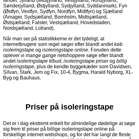
landet: Jylland (Midtjylland, Vestjylland, Nordjylland,
Sønderjylland, Østjylland, Sydjylland, Syddanmark), Fyn
(Østfyn, Vestfyn, Sydfyn, Nordfyn, Midtfyn) og Sjælland
(Amager, Sydsjælland, Bornholm, Midtsjælland,
Østsjælland, Falster, Vestsjælland, Hovedstaden,
Nordsjælland, Lolland).
Når man ser på statistikkerne er det tydeligt, at
internetbrugere som regel søger efter blandt andet
køb
isoleringstape
og
isoleringstape online
. Foruden dette
oplever vi mange gange netshoppere søge efter blandt
andet
isoleringstape tilbud
,
isoleringstape priser
og
billig
isoleringstape
, plus de kendte byggekæder som Davidsen,
Silvan, Stark, Jem og Fix, 10-4, Bygma, Harald Nyborg, XL-
Byg og Bauhaus.
Priser på isoleringstape
Det er i dag ekstremt enkelt for almindelige dødelige at søge
sig frem til priser på billige isoleringstape online på
forskellige internet webshops, og for det har langt de fleste