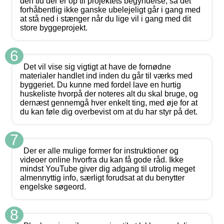
den tid der er op til projektets begyndelse, så det
forhåbentlig ikke ganske ubelejeligt går i gang med
at stå ned i stænger når du lige vil i gang med dit
store byggeprojekt.
6
Det vil vise sig vigtigt at have de fornødne
materialer handlet ind inden du går til værks med
byggeriet. Du kunne med fordel lave en hurtig
huskeliste hvorpå der noteres alt du skal bruge, og
dernæst gennemgå hver enkelt ting, med øje for at
du kan føle dig overbevist om at du har styr på det.
7
Der er alle mulige former for instruktioner og
videoer online hvorfra du kan få gode råd. Ikke
mindst YouTube giver dig adgang til utrolig meget
almennyttig info, særligt forudsat at du benytter
engelske søgeord.
8