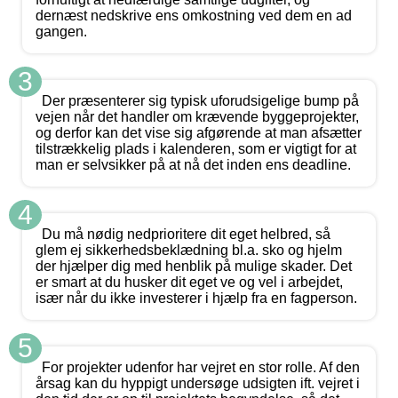
dernæst nedskrive ens omkostning ved dem en ad
gangen.
3
Der præsenterer sig typisk uforudsigelige bump på
vejen når det handler om krævende byggeprojekter,
og derfor kan det vise sig afgørende at man afsætter
tilstrækkelig plads i kalenderen, som er vigtigt for at
man er selvsikker på at nå det inden ens deadline.
4
Du må nødig nedprioritere dit eget helbred, så
glem ej sikkerhedsbeklædning bl.a. sko og hjelm
der hjælper dig med henblik på mulige skader. Det
er smart at du husker dit eget ve og vel i arbejdet,
især når du ikke investerer i hjælp fra en fagperson.
5
For projekter udenfor har vejret en stor rolle. Af den
årsag kan du hyppigt undersøge udsigten ift. vejret i