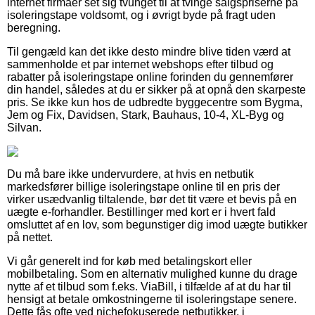
internet firmaer set sig tvunget til at tvinge salgspriserne på
isoleringstape voldsomt, og i øvrigt byde på fragt uden
beregning.
Til gengæld kan det ikke desto mindre blive tiden værd at
sammenholde et par internet webshops efter tilbud og
rabatter på isoleringstape online forinden du gennemfører
din handel, således at du er sikker på at opnå den skarpeste
pris. Se ikke kun hos de udbredte byggecentre som Bygma,
Jem og Fix, Davidsen, Stark, Bauhaus, 10-4, XL-Byg og
Silvan.
Du må bare ikke undervurdere, at hvis en netbutik
markedsfører billige isoleringstape online til en pris der
virker usædvanlig tiltalende, bør det tit være et bevis på en
uægte e-forhandler. Bestillinger med kort er i hvert fald
omsluttet af en lov, som begunstiger dig imod uægte butikker
på nettet.
Vi går generelt ind for køb med betalingskort eller
mobilbetaling. Som en alternativ mulighed kunne du drage
nytte af et tilbud som f.eks. ViaBill, i tilfælde af at du har til
hensigt at betale omkostningerne til isoleringstape senere.
Dette fås ofte ved nichefokuserede netbutikker, i