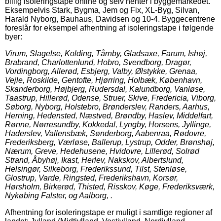
billig isoleringstape online og selv henter i byggemarkedet.
Eksempelvis Stark, Bygma, Jem og Fix, XL-Byg, Silvan,
Harald Nyborg, Bauhaus, Davidsen og 10-4. Byggecentrene
foreslår for eksempel afhentning af isoleringstape i følgende
byer:
Virum, Slagelse, Kolding, Tårnby, Gladsaxe, Farum, Ishøj,
Brabrand, Charlottenlund, Hobro, Svendborg, Dragør,
Vordingborg, Allerød, Esbjerg, Valby, Ølstykke, Grenaa,
Vejle, Roskilde, Gentofte, Hjørring, Holbæk, København,
Skanderborg, Højbjerg, Rudersdal, Kalundborg, Vanløse,
Taastrup, Hillerød, Odense, Struer, Skive, Fredericia, Viborg,
Søborg, Nyborg, Holstebro, Brønderslev, Randers, Aarhus,
Herning, Hedensted, Næstved, Brøndby, Haslev, Middelfart,
Rønne, Nørresundby, Kokkedal, Lyngby, Horsens, Jyllinge,
Haderslev, Vallensbæk, Sønderborg, Aabenraa, Rødovre,
Frederiksberg, Værløse, Ballerup, Lystrup, Odder, Brønshøj,
Nærum, Greve, Hedehusene, Hvidovre, Lillerød, Solrød
Strand, Åbyhøj, Ikast, Herlev, Nakskov, Albertslund,
Helsingør, Silkeborg, Frederikssund, Tilst, Stenløse,
Glostrup, Varde, Ringsted, Frederikshavn, Korsør,
Hørsholm, Birkerød, Thisted, Risskov, Køge, Frederiksværk,
Nykøbing Falster, og Aalborg, .
Afhentning for isoleringstape er muligt i samtlige regioner af