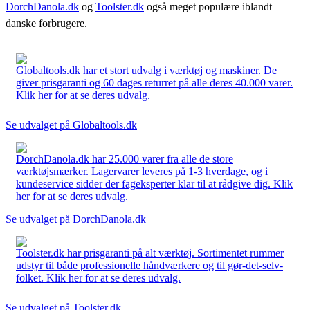
DorchDanola.dk
og
Toolster.dk
også meget populære iblandt
danske forbrugere.
Globaltools.dk har et stort udvalg i værktøj og maskiner. De
giver prisgaranti og 60 dages returret på alle deres 40.000 varer.
Klik her for at se deres udvalg.
Se udvalget på Globaltools.dk
DorchDanola.dk har 25.000 varer fra alle de store
værktøjsmærker. Lagervarer leveres på 1-3 hverdage, og i
kundeservice sidder der fageksperter klar til at rådgive dig. Klik
her for at se deres udvalg.
Se udvalget på DorchDanola.dk
Toolster.dk har prisgaranti på alt værktøj. Sortimentet rummer
udstyr til både professionelle håndværkere og til gør-det-selv-
folket. Klik her for at se deres udvalg.
Se udvalget på Toolster.dk