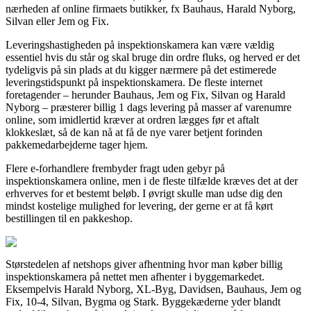
nærheden af online firmaets butikker, fx Bauhaus, Harald Nyborg,
Silvan eller Jem og Fix.
Leveringshastigheden på inspektionskamera kan være vældig
essentiel hvis du står og skal bruge din ordre fluks, og herved er det
tydeligvis på sin plads at du kigger nærmere på det estimerede
leveringstidspunkt på inspektionskamera. De fleste internet
foretagender – herunder Bauhaus, Jem og Fix, Silvan og Harald
Nyborg – præsterer billig 1 dags levering på masser af varenumre
online, som imidlertid kræver at ordren lægges før et aftalt
klokkeslæt, så de kan nå at få de nye varer betjent forinden
pakkemedarbejderne tager hjem.
Flere e-forhandlere frembyder fragt uden gebyr på
inspektionskamera online, men i de fleste tilfælde kræves det at der
erhverves for et bestemt beløb. I øvrigt skulle man udse dig den
mindst kostelige mulighed for levering, der gerne er at få kørt
bestillingen til en pakkeshop.
Størstedelen af netshops giver afhentning hvor man køber billig
inspektionskamera på nettet men afhenter i byggemarkedet.
Eksempelvis Harald Nyborg, XL-Byg, Davidsen, Bauhaus, Jem og
Fix, 10-4, Silvan, Bygma og Stark. Byggekæderne yder blandt