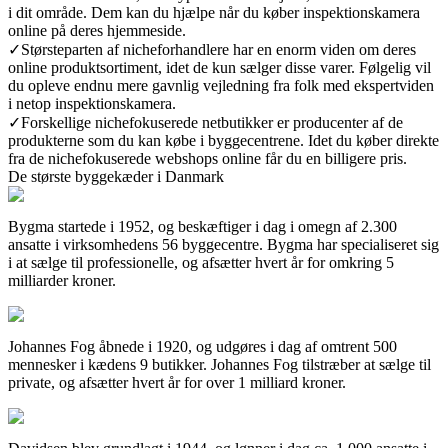
i dit område. Dem kan du hjælpe når du køber inspektionskamera
online på deres hjemmeside.
✓
Størsteparten af nicheforhandlere har en enorm viden om deres
online produktsortiment, idet de kun sælger disse varer. Følgelig vil
du opleve endnu mere gavnlig vejledning fra folk med ekspertviden
i netop inspektionskamera.
✓
Forskellige nichefokuserede netbutikker er producenter af de
produkterne som du kan købe i byggecentrene. Idet du køber direkte
fra de nichefokuserede webshops online får du en billigere pris.
De største byggekæder i Danmark
Bygma startede i 1952, og beskæftiger i dag i omegn af 2.300
ansatte i virksomhedens 56 byggecentre. Bygma har specialiseret sig
i at sælge til professionelle, og afsætter hvert år for omkring 5
milliarder kroner.
Johannes Fog åbnede i 1920, og udgøres i dag af omtrent 500
mennesker i kædens 9 butikker. Johannes Fog tilstræber at sælge til
private, og afsætter hvert år for over 1 milliard kroner.