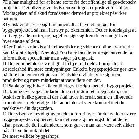
7
Du har mulighed for at hente støtte fra det offentlige til gør-det-selv
projekter. Det bliver givet hvis renoveringen er positivt for miljøet.
Modtagelsen af tilskud forudsætter dermed at projektet påvirker
naturen.
8
Typisk vil det vise sig fundamentalt at have et budget for
byggeprojektet, så man har styr på økonomien. Det er fordelagtigt at
kortlægge alle poster, og bagefter søge sig frem til ens udgift ved
hver eneste af dem.
9
Der findes stribevis af hjælpeartikler og videoer online hvorfra du
kan få gratis hjælp. Navnligt YouTube faciliterer meget anvendelig
information, specielt når man søger på engelsk.
10
Det er anbefalelsesværdigt at få hjælp til dele af projektet, i
særdeleshed ift. store ombygninger. Enkelte byggeprojekter gør krav
på flere end en enkelt person. Endvidere vil det vise sig mere
produktivt og mere minderigt at være flere om det.
11
Planlægning bliver kilden til et godt forløb med dit byggeprojekt.
Du kunne overveje at udarbejde en struktureret arbejdsplan, som
beskriver hvilke gøremål der skal laves hvornår, samt en tilhørende
kronologisk rækkefølge. Det anbefales at være konkret idet du
nedskriver din dagsorden.
12
Der viser sig jævnligt uventede udfordringer når det gælder svære
byggeprojekter, og herved kan det vise sig meningsfuldt at der er
afsat passende tid i kalenderen, som gør at man kan være selvsikker
på at have tid nok til det.
De mest vellidte byggeshops