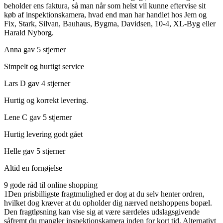
beholder ens faktura, så man når som helst vil kunne eftervise sit
køb af inspektionskamera, hvad end man har handlet hos Jem og
Fix, Stark, Silvan, Bauhaus, Bygma, Davidsen, 10-4, XL-Byg eller
Harald Nyborg.
Anna gav 5 stjerner
Simpelt og hurtigt service
Lars D gav 4 stjerner
Hurtig og korrekt levering.
Lene C gav 5 stjerner
Hurtig levering godt gået
Helle gav 5 stjerner
Altid en fornøjelse
9 gode råd til online shopping
1
Den prisbilligste fragtmulighed er dog at du selv henter ordren,
hvilket dog kræver at du opholder dig nærved netshoppens bopæl.
Den fragtløsning kan vise sig at være særdeles udslagsgivende
såfremt du mangler inspektionskamera inden for kort tid. Alternativt