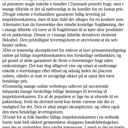
så præsterer nogle enkelte e-handler i Danmark portofri fragt, men i
mange tilfælde er det så nødvendigt at du handler for en fastsat pris.
2
Nogle enkelte e-forhandlere garanterer billig levering på
inspektionskamera, men tit kun ifald der aftages for en konkret sum.
Alternativt kan du foretrække den mindst kostelige fragtløsning, der
i mange tilfælde vil være at få fragtfirmaet til at køre dine produkter
til en pakkeshop. Denne er i mange tilfælde derudover ekstremt
fleksibel. Den prisbilligste leveringsform er utvivlsomt at du selv
henter ordren.
3
Det er temmelig ukompliceret for enhver at lave prissammenligning
online på billige inspektionskamera hos forskellige netbutikker, og
på grund af dette garanterer de fleste e-forretninger fragt uden
omkostninger. Det kan dog alligevel vise sig smart at undersøge
enkelte e-forretninger efter tilbud og udsalg inden du placerer
ordren, således at man er usvigeligt sikker på at opnå den mest
betalelige pris.
4
Temmelig mange online webshops udlover på nuværende
tidspunkt mange forskellige billige løsninger til levering til
inspektionskamera. En af de populære er lige nu at afsende til en
pakkeshop, fordi du dermed nemt kan hente varerne når der er
mulighed for det. Den er altså meget ukompliceret, og oftest også
den mest betalelige leveringsform.
5
Forud for at folk handler billige inspektionskamera i en netbutik
burde man helt sikkert gennemlæse shoppens handelsbetingelser,
men det er undertiden ikke særlig interessant. Ligeså er det en hjælp