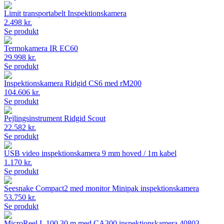
Limit transportabelt Inspektionskamera
2.498 kr.
Se produkt
Termokamera IR EC60
29.998 kr.
Se produkt
Inspektionskamera Ridgid CS6 med rM200
104.606 kr.
Se produkt
Pejlingsinstrument Ridgid Scout
22.582 kr.
Se produkt
USB video inspektionskamera 9 mm hoved / 1m kabel
1.170 kr.
Se produkt
Seesnake Compact2 med monitor Minipak inspektionskamera
53.750 kr.
Se produkt
MicroReel L 100 30 m med CA300 inspektionskamera 40803