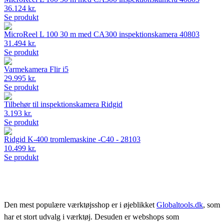
36.124 kr.
Se produkt
MicroReel L 100 30 m med CA300 inspektionskamera 40803
31.494 kr.
Se produkt
Varmekamera Flir i5
29.995 kr.
Se produkt
Tilbehør til inspektionskamera Ridgid
3.193 kr.
Se produkt
Ridgid K-400 tromlemaskine -C40 - 28103
10.499 kr.
Se produkt
Den mest populære værktøjsshop er i øjeblikket
Globaltools.dk
, som
har et stort udvalg i værktøj. Desuden er webshops som