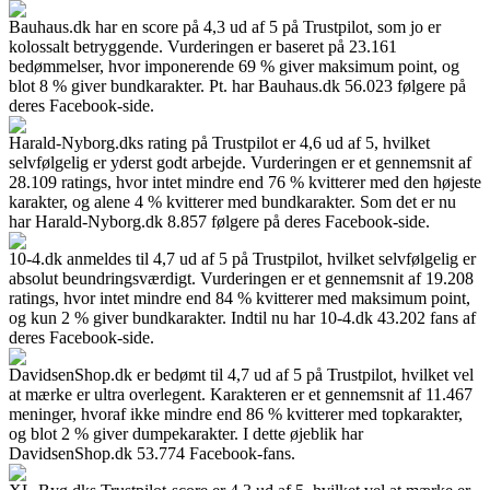
Bauhaus.dk har en score på 4,3 ud af 5 på Trustpilot, som jo er
kolossalt betryggende. Vurderingen er baseret på 23.161
bedømmelser, hvor imponerende 69 % giver maksimum point, og
blot 8 % giver bundkarakter. Pt. har Bauhaus.dk 56.023 følgere på
deres Facebook-side.
Harald-Nyborg.dks rating på Trustpilot er 4,6 ud af 5, hvilket
selvfølgelig er yderst godt arbejde. Vurderingen er et gennemsnit af
28.109 ratings, hvor intet mindre end 76 % kvitterer med den højeste
karakter, og alene 4 % kvitterer med bundkarakter. Som det er nu
har Harald-Nyborg.dk 8.857 følgere på deres Facebook-side.
10-4.dk anmeldes til 4,7 ud af 5 på Trustpilot, hvilket selvfølgelig er
absolut beundringsværdigt. Vurderingen er et gennemsnit af 19.208
ratings, hvor intet mindre end 84 % kvitterer med maksimum point,
og kun 2 % giver bundkarakter. Indtil nu har 10-4.dk 43.202 fans af
deres Facebook-side.
DavidsenShop.dk er bedømt til 4,7 ud af 5 på Trustpilot, hvilket vel
at mærke er ultra overlegent. Karakteren er et gennemsnit af 11.467
meninger, hvoraf ikke mindre end 86 % kvitterer med topkarakter,
og blot 2 % giver dumpekarakter. I dette øjeblik har
DavidsenShop.dk 53.774 Facebook-fans.