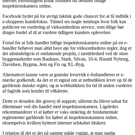
internet forretningens kritik forinden du bestiller billige
inspektionskamera online.
Facebook byder på for øvrigt faktisk gode chancer for at få indblik i
e-shoppens kundefokus. Tilmed ses nogle netshops hvor folk kan
publicere en vurdering af virksomhedens service, som tillige bør
drages fordel af til at vurdere tidligere kunders oplevelser.
Forud for at folk handler billige inspektionskamera online på en e-
handler behøver man altid have øje for virksomhedens regler, dog er
det almindeligvis et omfattende projekt, i særdeleshed ved de store
byggemarkeder som Bauhaus, Stark, Silvan, 10-4, Harald Nyborg,
Davidsen, Bygma, Jem og Fix og XL-Byg.
Alternativet kunne være at granske hvorvidt e-forhandleren er e-
mærke godkendt, da det er et signal om at netbutikken lever op til de
gældende danske regler, og at webbutikken fra tid til anden vurderes
af fagfolk som kender til vilkårene.
Dette er desuden din genvej til support, såfremt du bliver udsat for
dilemmaer ved din handel med inspektionskamera. Ligeledes
rekommanderer vi at køber er vaks omkring de fundamentale
reglementer gældende for købet af inspektionskamera online,
eksempelvis hvilken bytteret internet selskabet tilsikrer.
I relation til det er det på samme måde vigtigt, at man stadig