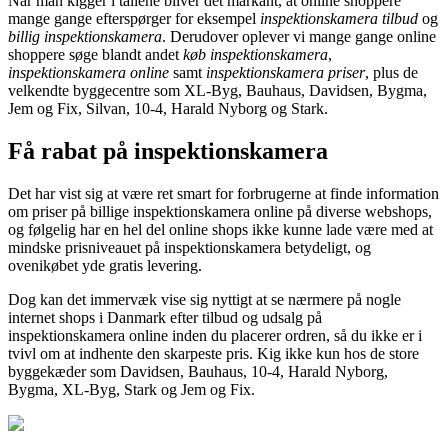
Når man kigger i tallene bliver det markant, at online shoppere
mange gange efterspørger for eksempel
inspektionskamera tilbud
og
billig inspektionskamera
. Derudover oplever vi mange gange online
shoppere søge blandt andet
køb inspektionskamera
,
inspektionskamera online
samt
inspektionskamera priser
, plus de
velkendte byggecentre som XL-Byg, Bauhaus, Davidsen, Bygma,
Jem og Fix, Silvan, 10-4, Harald Nyborg og Stark.
Få rabat på inspektionskamera
Det har vist sig at være ret smart for forbrugerne at finde information
om priser på billige inspektionskamera online på diverse webshops,
og følgelig har en hel del online shops ikke kunne lade være med at
mindske prisniveauet på inspektionskamera betydeligt, og
ovenikøbet yde gratis levering.
Dog kan det immervæk vise sig nyttigt at se nærmere på nogle
internet shops i Danmark efter tilbud og udsalg på
inspektionskamera online inden du placerer ordren, så du ikke er i
tvivl om at indhente den skarpeste pris. Kig ikke kun hos de store
byggekæder som Davidsen, Bauhaus, 10-4, Harald Nyborg,
Bygma, XL-Byg, Stark og Jem og Fix.