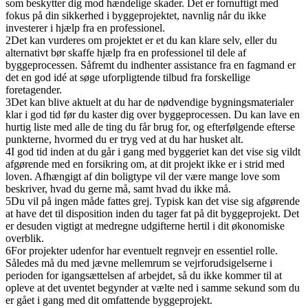
som beskytter dig mod hændelige skader. Det er fornuftigt med
fokus på din sikkerhed i byggeprojektet, navnlig når du ikke
investerer i hjælp fra en professionel.
2
Det kan vurderes om projektet er et du kan klare selv, eller du
alternativt bør skaffe hjælp fra en professionel til dele af
byggeprocessen. Såfremt du indhenter assistance fra en fagmand er
det en god idé at søge uforpligtende tilbud fra forskellige
foretagender.
3
Det kan blive aktuelt at du har de nødvendige bygningsmaterialer
klar i god tid før du kaster dig over byggeprocessen. Du kan lave en
hurtig liste med alle de ting du får brug for, og efterfølgende efterse
punkterne, hvormed du er tryg ved at du har husket alt.
4
I god tid inden at du går i gang med byggeriet kan det vise sig vildt
afgørende med en forsikring om, at dit projekt ikke er i strid med
loven. Afhængigt af din boligtype vil der være mange love som
beskriver, hvad du gerne må, samt hvad du ikke må.
5
Du vil på ingen måde fattes grej. Typisk kan det vise sig afgørende
at have det til disposition inden du tager fat på dit byggeprojekt. Det
er desuden vigtigt at medregne udgifterne hertil i dit økonomiske
overblik.
6
For projekter udenfor har eventuelt regnvejr en essentiel rolle.
Således må du med jævne mellemrum se vejrforudsigelserne i
perioden for igangsættelsen af arbejdet, så du ikke kommer til at
opleve at det uventet begynder at vælte ned i samme sekund som du
er gået i gang med dit omfattende byggeprojekt.