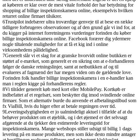
at køberen er klar over de mest vitale forhold der har betydning for
shopping af billige inspektionskamera online, eksempelvis hvilken
returret online firmaet tilsikrer.
6
Trustpilot indebærer ultra troværdige genveje til at bese en række
tidligere forbrugeres observationer og af den grund går vi ind for, at
du kigger på internet forretningens vurderinger forinden du køber
billige inspektionskamera online. Facebook forærer dig ydermere
nogle tiltalende muligheder for at få et kig ind i online
virksomhedens pålidelighed.
7
Generelt slår vi et slag for at granske hvorvidt online butikken er
støttet af e-mærket, som generelt er en sikring om at e-forhandleren
følger de danske retningslinjer, samt at netbutikken af og til
evalueres af fagmænd der har megen viden om de gældende love.
Forinden folk handler billige inspektionskamera i en e-handler kan
man i reglen kigge på forhandlerens regler.
8
Vi tilråder generelt køb med kort eller MobilePay. Kortkøb er
indbefattet af et regelsæt, som beskytter dig imod svindlende online
firmaer. Som et alternativ burde du anvende et afbetalingstilbud som
fx ViaBill, hvis du higer efter at betale regningen over tid.
9
Leveringsdygtigheden er jo ualmindeligt aktuel i tilfælde af at du
behøver produktet om et øjeblik, og i det øjemed er det selvsagt
afgørende at du tjekker den estimerede leveringstid for
inspektionskamera. Mange webshops stiller udsigt til billig 1 dags
levering på en masse produkter, men som ikke desto mindre antager
at bestillingen realiseres tidligere end et bestemt klokkeslæt.