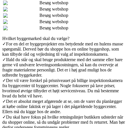
Besøg webshop
Besøg webshop
Besøg webshop
Besøg webshop
Besøg webshop
Hvilket byggemarked skal du vælge?
✓
For en del er byggeprojekter ens betydende med en hulens masse
spørgsmål. Derved bør du shoppe hos en online byggeshop, som
kan tilbyde råd og vejledning til valg af inspektionskamera.
✓
Ifald du står og skal bruge produkterne med det samme eller bare
gerne vil undvære leveringsomkostningen, så kan du overveje at
fragte materialerne personligt. Det er i høj grad muligt hos de
udbredte byggekæder.
✓
Der vil være forskel på prisniveauet på billige inspektionskamera
fra byggecenter til byggecenter. Nogle fokuserer på lave priser,
hvorimod øvrige tilbyder et højt serviceniveau. Du må bestemme
hvad du helst vil have.
✓
Det er absolut meget afgørende at se, om de varer du planlægger
at købe online faktisk er på lager i det pågældende byggecenter.
Ellers må du kigge hos de andre.
✓
Du skal have fokus på hvilke retningslinjer butikken udsteder når
du shopper online, så du undgår problemer med fx returret. Man bør
derfor undersøge forretningens regler.