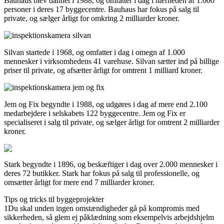
Bauhaus blev dannet i 1988, og omfatter i dag i nærheden af 1.000
personer i deres 17 byggecentre. Bauhaus har fokus på salg til
private, og sælger årligt for omkring 2 milliarder kroner.
Silvan startede i 1968, og omfatter i dag i omegn af 1.000
mennesker i virksomhedens 41 varehuse. Silvan sætter ind på billige
priser til private, og afsætter årligt for omtrent 1 milliard kroner.
Jem og Fix begyndte i 1988, og udgøres i dag af mere end 2.100
medarbejdere i selskabets 122 byggecentre. Jem og Fix er
specialiseret i salg til private, og sælger årligt for omtrent 2 milliarder
kroner.
Stark begyndte i 1896, og beskæftiger i dag over 2.000 mennesker i
deres 72 butikker. Stark har fokus på salg til professionelle, og
omsætter årligt for mere end 7 milliarder kroner.
Tips og tricks til byggeprojekter
1
Du skal unden ingen omstændigheder gå på kompromis med
sikkerheden, så glem ej påklædning som eksempelvis arbejdshjelm