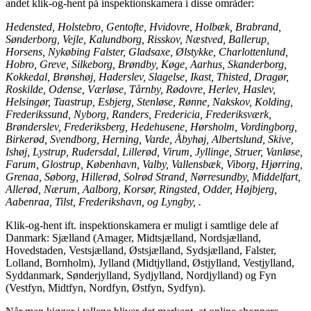
andet klik-og-hent på inspektionskamera i disse områder:
Hedensted, Holstebro, Gentofte, Hvidovre, Holbæk, Brabrand,
Sønderborg, Vejle, Kalundborg, Risskov, Næstved, Ballerup,
Horsens, Nykøbing Falster, Gladsaxe, Ølstykke, Charlottenlund,
Hobro, Greve, Silkeborg, Brøndby, Køge, Aarhus, Skanderborg,
Kokkedal, Brønshøj, Haderslev, Slagelse, Ikast, Thisted, Dragør,
Roskilde, Odense, Værløse, Tårnby, Rødovre, Herlev, Haslev,
Helsingør, Taastrup, Esbjerg, Stenløse, Rønne, Nakskov, Kolding,
Frederikssund, Nyborg, Randers, Fredericia, Frederiksværk,
Brønderslev, Frederiksberg, Hedehusene, Hørsholm, Vordingborg,
Birkerød, Svendborg, Herning, Varde, Åbyhøj, Albertslund, Skive,
Ishøj, Lystrup, Rudersdal, Lillerød, Virum, Jyllinge, Struer, Vanløse,
Farum, Glostrup, København, Valby, Vallensbæk, Viborg, Hjørring,
Grenaa, Søborg, Hillerød, Solrød Strand, Nørresundby, Middelfart,
Allerød, Nærum, Aalborg, Korsør, Ringsted, Odder, Højbjerg,
Aabenraa, Tilst, Frederikshavn, og Lyngby, .
Klik-og-hent ift. inspektionskamera er muligt i samtlige dele af
Danmark: Sjælland (Amager, Midtsjælland, Nordsjælland,
Hovedstaden, Vestsjælland, Østsjælland, Sydsjælland, Falster,
Lolland, Bornholm), Jylland (Midtjylland, Østjylland, Vestjylland,
Syddanmark, Sønderjylland, Sydjylland, Nordjylland) og Fyn
(Vestfyn, Midtfyn, Nordfyn, Østfyn, Sydfyn).