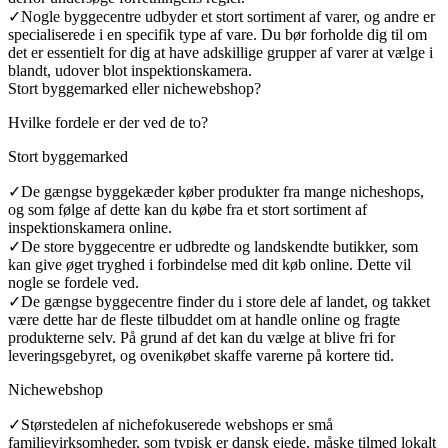
✓
Nogle byggecentre udbyder et stort sortiment af varer, og andre er
specialiserede i en specifik type af vare. Du bør forholde dig til om
det er essentielt for dig at have adskillige grupper af varer at vælge i
blandt, udover blot inspektionskamera.
Stort byggemarked eller nichewebshop?
Hvilke fordele er der ved de to?
Stort byggemarked
✓
De gængse byggekæder køber produkter fra mange nicheshops,
og som følge af dette kan du købe fra et stort sortiment af
inspektionskamera online.
✓
De store byggecentre er udbredte og landskendte butikker, som
kan give øget tryghed i forbindelse med dit køb online. Dette vil
nogle se fordele ved.
✓
De gængse byggecentre finder du i store dele af landet, og takket
være dette har de fleste tilbuddet om at handle online og fragte
produkterne selv. På grund af det kan du vælge at blive fri for
leveringsgebyret, og ovenikøbet skaffe varerne på kortere tid.
Nichewebshop
✓
Størstedelen af nichefokuserede webshops er små
familievirksomheder, som typisk er dansk ejede, måske tilmed lokalt