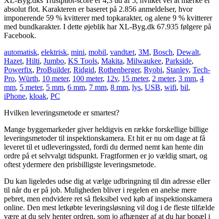
XL-Byg.dks Trustpilot-score er 4,3 ud af 5, hvilket vel at mærke er
absolut flot. Karakteren er baseret på 2.856 anmeldelser, hvor
imponerende 59 % kvitterer med topkarakter, og alene 9 % kvitterer
med bundkarakter. I dette øjeblik har XL-Byg.dk 67.935 følgere på
Facebook.
automatisk
,
elektrisk
,
mini
,
mobil
,
vandtæt
,
3M
,
Bosch
,
Dewalt
,
Hazet
,
Hilti
,
Jumbo
,
KS Tools
,
Makita
,
Milwaukee
,
Parkside
,
Powerfix
,
ProBuilder
,
Ridgid
,
Rothenberger
,
Ryobi
,
Stanley
,
Tech-
Pro
,
Würth
,
10 meter
,
100 meter
,
12v
,
15 meter
,
2 meter
,
3 mm
,
4
mm
,
5 meter
,
5 mm
,
6 mm
,
7 mm
,
8 mm
,
lys
,
USB
,
wifi
,
bil
,
iPhone
,
kloak
,
PC
Hvilken leveringsmetode er smartest?
Mange byggemarkeder giver heldigvis en række forskellige billige
leveringsmetoder til inspektionskamera. Et hit er nu om dage at få
leveret til et udleveringssted, fordi du dermed nemt kan hente din
ordre på et selvvalgt tidspunkt. Fragtformen er jo vældig smart, og
oftest ydermere den prisbilligste leveringsmetode.
Du kan ligeledes udse dig at vælge udbringning til din adresse eller
til når du er på job. Muligheden bliver i regelen en anelse mere
pebret, men endvidere ret så fleksibel ved køb af inspektionskamera
online. Den mest letkøbte leveringsløsning vil dog i de fleste tilfælde
være at du selv henter ordren, som jo afhænger af at du har bopæl i