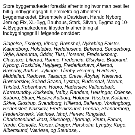
Store byggemarkeder foreslår afhentning hvor man bestiller
billig indbygningsgrill hjemmefra og afhenter i
byggemarkedet. Eksempelvis Davidsen, Harald Nyborg,
Jem og Fix, XL-Byg, Bauhaus, Stark, Silvan, Bygma og 10-
4. Byggemarkederne tilbyder fx afhentning af
indbygningsgrill i følgende områder:
Slagelse, Esbjerg, Viborg, Brønshøj, Nykøbing Falster,
Kalundborg, Holstebro, Hedehusene, Birkerød, Sønderborg,
Vejle, Aabenraa, Odder, Tilst, Horsens, Frederiksberg,
Gladsaxe, Lillerød, Rønne, Fredericia, Ølstykke, Brabrand,
Nyborg, Roskilde, Højbjerg, Frederikshavn, Allerød,
Brøndby, Aarhus, Jyllinge, Tårnby, Herning, Hvidovre,
Middelfart, Rødovre, Taastrup, Greve, Åbyhøj, Næstved,
Brønderslev, Solrød Strand, Lystrup, Rudersdal, Nærum,
Thisted, København, Hobro, Haderslev, Vallensbæk,
Nørresundby, Kokkedal, Valby, Randers, Helsingør, Odense,
Søborg, Struer, Haslev, Aalborg, Holbæk, Risskov, Kolding,
Skive, Glostrup, Svendborg, Hillerød, Ballerup, Vordingborg,
Hedensted, Nakskov, Frederikssund, Grenaa, Skanderborg,
Frederiksværk, Vanløse, Ishøj, Herlev, Ringsted,
Charlottenlund, Ikast, Silkeborg, Hjørring, Virum, Farum,
Varde, Gentofte, Korsør, Dragør, Hørsholm, Lyngby, Køge,
Albertslund, Værløse, og Stenløse, .