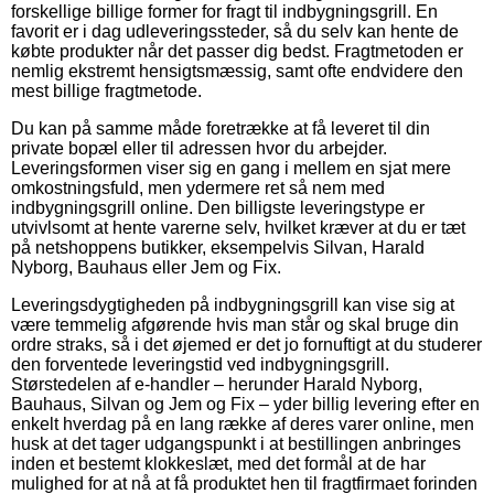
forskellige billige former for fragt til indbygningsgrill. En
favorit er i dag udleveringssteder, så du selv kan hente de
købte produkter når det passer dig bedst. Fragtmetoden er
nemlig ekstremt hensigtsmæssig, samt ofte endvidere den
mest billige fragtmetode.
Du kan på samme måde foretrække at få leveret til din
private bopæl eller til adressen hvor du arbejder.
Leveringsformen viser sig en gang i mellem en sjat mere
omkostningsfuld, men ydermere ret så nem med
indbygningsgrill online. Den billigste leveringstype er
utvivlsomt at hente varerne selv, hvilket kræver at du er tæt
på netshoppens butikker, eksempelvis Silvan, Harald
Nyborg, Bauhaus eller Jem og Fix.
Leveringsdygtigheden på indbygningsgrill kan vise sig at
være temmelig afgørende hvis man står og skal bruge din
ordre straks, så i det øjemed er det jo fornuftigt at du studerer
den forventede leveringstid ved indbygningsgrill.
Størstedelen af e-handler – herunder Harald Nyborg,
Bauhaus, Silvan og Jem og Fix – yder billig levering efter en
enkelt hverdag på en lang række af deres varer online, men
husk at det tager udgangspunkt i at bestillingen anbringes
inden et bestemt klokkeslæt, med det formål at de har
mulighed for at nå at få produktet hen til fragtfirmaet forinden