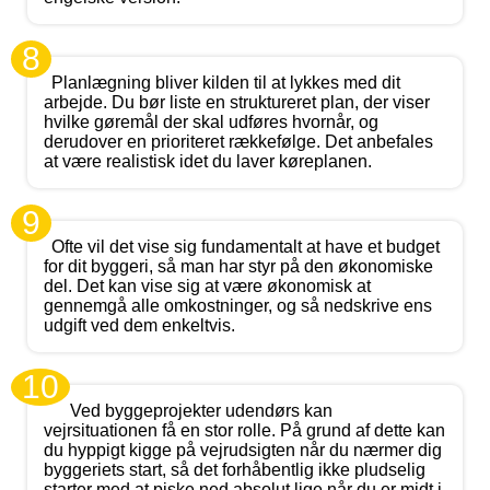
8
Planlægning bliver kilden til at lykkes med dit
arbejde. Du bør liste en struktureret plan, der viser
hvilke gøremål der skal udføres hvornår, og
derudover en prioriteret rækkefølge. Det anbefales
at være realistisk idet du laver køreplanen.
9
Ofte vil det vise sig fundamentalt at have et budget
for dit byggeri, så man har styr på den økonomiske
del. Det kan vise sig at være økonomisk at
gennemgå alle omkostninger, og så nedskrive ens
udgift ved dem enkeltvis.
10
Ved byggeprojekter udendørs kan
vejrsituationen få en stor rolle. På grund af dette kan
du hyppigt kigge på vejrudsigten når du nærmer dig
byggeriets start, så det forhåbentlig ikke pludselig
starter med at piske ned absolut lige når du er midt i