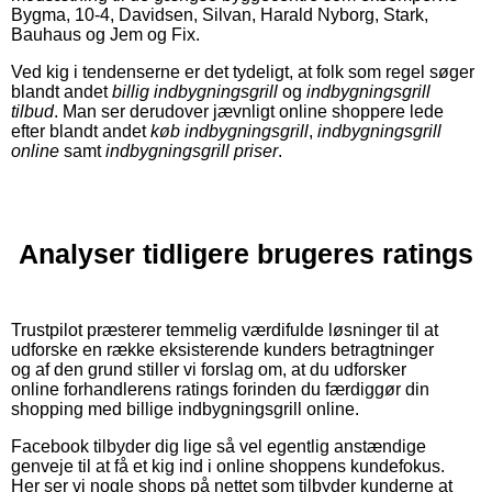
Bygma, 10-4, Davidsen, Silvan, Harald Nyborg, Stark,
Bauhaus og Jem og Fix.
Ved kig i tendenserne er det tydeligt, at folk som regel søger
blandt andet
billig indbygningsgrill
og
indbygningsgrill
tilbud
. Man ser derudover jævnligt online shoppere lede
efter blandt andet
køb indbygningsgrill
,
indbygningsgrill
online
samt
indbygningsgrill priser
.
Analyser tidligere brugeres ratings
Trustpilot præsterer temmelig værdifulde løsninger til at
udforske en række eksisterende kunders betragtninger
og af den grund stiller vi forslag om, at du udforsker
online forhandlerens ratings forinden du færdiggør din
shopping med billige indbygningsgrill online.
Facebook tilbyder dig lige så vel egentlig anstændige
genveje til at få et kig ind i online shoppens kundefokus.
Her ser vi nogle shops på nettet som tilbyder kunderne at