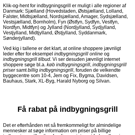
Klik-og-hent for indbygningsgrill er muligt i alle regioner af
Danmark: Sjælland (Hovedstaden, Østsjælland, Lolland,
Falster, Midtsjælland, Nordsjælland, Amager, Sydsjælland,
Vestsjælland, Bornholm), Fyn (Østfyn, Sydfyn, Vestfyn,
Nordfyn, Midtfyn) og Jylland (Nordjylland, Sydjylland,
Vestjylland, Midtjylland, Østjylland, Syddanmark,
Sønderjylland).
Ved kig i tallene er det klart, at online shoppere jævnligt
leder efter for eksempel
indbygningsgrill online
og
indbygningsgrill tilbud
. Vi ser desuden jævnligt internet
shoppere søge bl.a.
køb indbygningsgrill
,
indbygningsgrill
priser
samt
billig indbygningsgrill
, foruden de velkendte
byggecentre som 10-4, Jem og Fix, Bygma, Davidsen,
Bauhaus, Stark, XL-Byg, Harald Nyborg og Silvan.
Få rabat på indbygningsgrill
Det er efterhånden ret så fremkommeligt for almindelige
mennesker at søge information om priser på billige