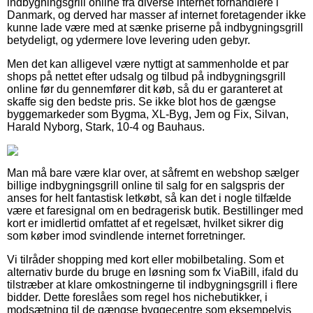
indbygningsgrill online fra diverse internet forhandlere i
Danmark, og derved har masser af internet foretagender ikke
kunne lade være med at sænke priserne på indbygningsgrill
betydeligt, og ydermere love levering uden gebyr.
Men det kan alligevel være nyttigt at sammenholde et par
shops på nettet efter udsalg og tilbud på indbygningsgrill
online før du gennemfører dit køb, så du er garanteret at
skaffe sig den bedste pris. Se ikke blot hos de gængse
byggemarkeder som Bygma, XL-Byg, Jem og Fix, Silvan,
Harald Nyborg, Stark, 10-4 og Bauhaus.
Man må bare være klar over, at såfremt en webshop sælger
billige indbygningsgrill online til salg for en salgspris der
anses for helt fantastisk letkøbt, så kan det i nogle tilfælde
være et faresignal om en bedragerisk butik. Bestillinger med
kort er imidlertid omfattet af et regelsæt, hvilket sikrer dig
som køber imod svindlende internet forretninger.
Vi tilråder shopping med kort eller mobilbetaling. Som et
alternativ burde du bruge en løsning som fx ViaBill, ifald du
tilstræber at klare omkostningerne til indbygningsgrill i flere
bidder. Dette foreslåes som regel hos nichebutikker, i
modsætning til de gængse byggecentre som eksempelvis