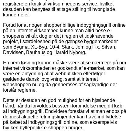
registrere en kritik af virksomhedens service, hvilket
desuden kan benyttes til at tage stilling til hvor glade
kunderne er.
Forud for at nogen shopper billige indbygningsgrill online
på en internet virksomhed kunne man altid bese e-
shoppens vilkår, dog er det i reglen et tidskrævende
projekt, i særdeleshed på de gængse byggemarkeder
som Bygma, XL-Byg, 10-4, Stark, Jem og Fix, Silvan,
Davidsen, Bauhaus og Harald Nyborg.
En nem løsning kunne måske være at se nærmere på om
internet virksomheden er godkendt af e-mærket, som kan
være en antydning af at webbutikken efterfølger
gældende dansk lovgivning, samt at internet
webshoppen nu og da gennemses af sagkyndige der
forstår reglerne.
Dette er desuden en god mulighed for en hjælpende
hånd, når du forvoldes besvær i forbindelse med dit køb
af indbygningsgrill. Endvidere foreslår vi at man er obs på
de mest aktuelle retningslinjer der kan have indflydelse
på købet af indbygningsgrill online, som eksempelvis
hvilken byttepolitik e-shoppen bruger.