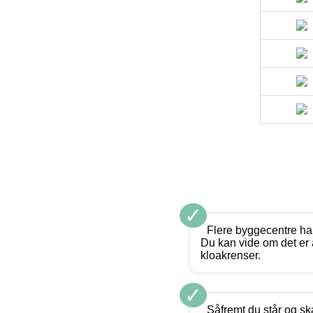
✓
Flere byggecentre har 
Du kan vide om det er 
kloakrenser.
✓
Såfremt du står og sk