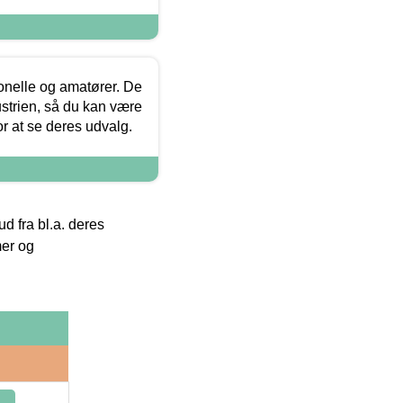
ionelle og amatører. De
strien, så du kan være
or at se deres udvalg.
 fra bl.a. deres
mer og