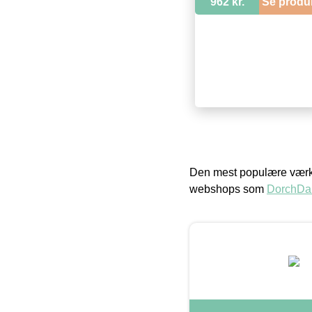
962 kr.
Se produ
Den mest populære værkt
webshops som
DorchDa