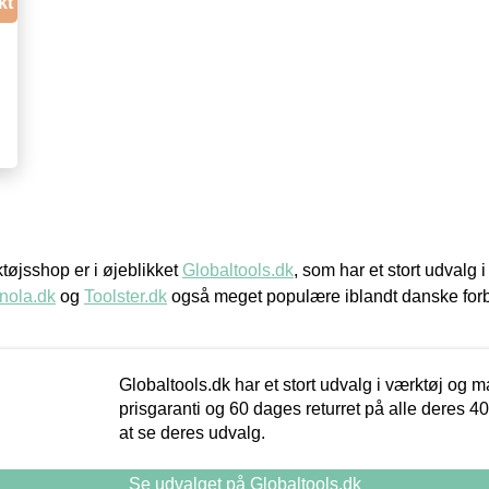
kt
øjsshop er i øjeblikket
Globaltools.dk
, som har et stort udvalg
nola.dk
og
Toolster.dk
også meget populære iblandt danske for
Globaltools.dk har et stort udvalg i værktøj og m
prisgaranti og 60 dages returret på alle deres 40.
at se deres udvalg.
Se udvalget på Globaltools.dk