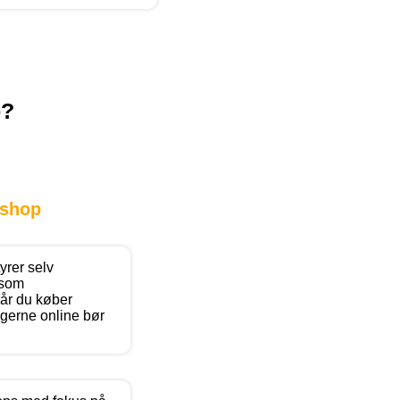
p?
shop
yrer selv
 som
år du køber
ngerne online bør