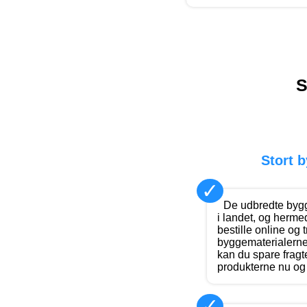
S
Stort 
✓
De udbredte bygg
i landet, og hermed
bestille online og 
byggematerialerne p
kan du spare fragt
produkterne nu og 
✓