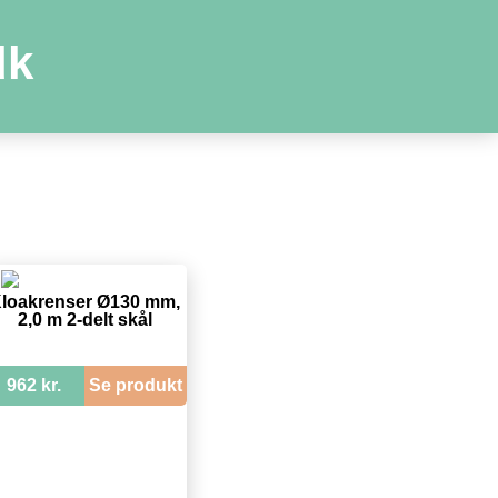
dk
loakrenser Ø130 mm,
2,0 m 2-delt skål
962 kr.
Se produkt