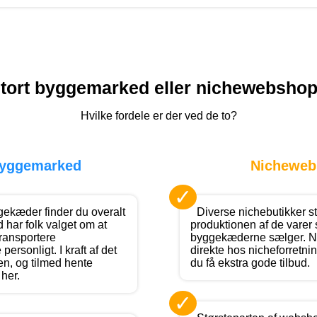
tort byggemarked eller nichewebsho
Hvilke fordele er der ved de to?
byggemarked
Nicheweb
✓
ekæder finder du overalt
Diverse nichebutikker st
 har folk valget om at
produktionen af de varer
transportere
byggekæderne sælger. N
ersonligt. I kraft af det
direkte hos nicheforretni
en, og tilmed hente
du få ekstra gode tilbud.
her.
✓