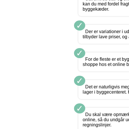
kan du med fordel frag
byggekæder.
✓
Der er variationer i u
tilbyder lave priser, o
✓
For de fleste er et b
shoppe hos et online b
✓
Det er naturligvis me
lager i byggecenteret. 
✓
Du skal være opmærkso
online, så du undgår u
regningslinjer.