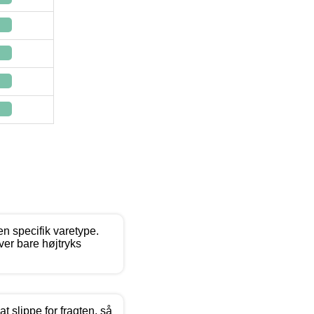
en specifik varetype.
ver bare højtryks
 slippe for fragten, så