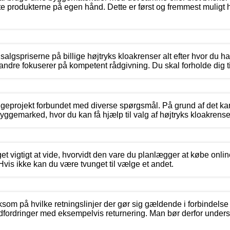
te produkterne på egen hånd. Dette er først og fremmest muligt 
dsalgspriserne på billige højtryks kloakrenser alt efter hvor du h
g andre fokuserer på kompetent rådgivning. Du skal forholde dig til
yggeprojekt forbundet med diverse spørgsmål. På grund af det kan
yggemarked, hvor du kan få hjælp til valg af højtryks kloakrense
get vigtigt at vide, hvorvidt den vare du planlægger at købe onli
Hvis ikke kan du være tvunget til vælge et andet.
m på hvilke retningslinjer der gør sig gældende i forbindelse 
dfordringer med eksempelvis returnering. Man bør derfor under