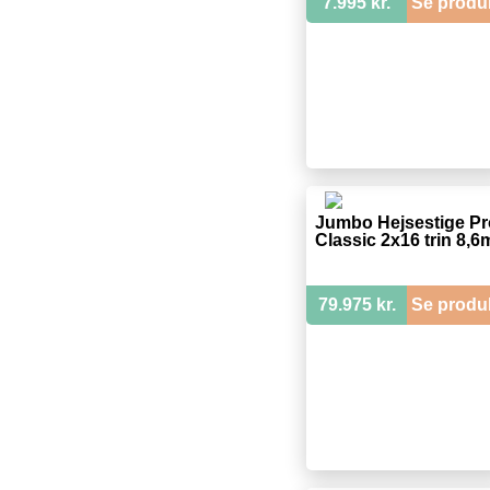
7.995 kr.
Se produ
Jumbo Hejsestige Pr
Classic 2x16 trin 8,6
79.975 kr.
Se produ