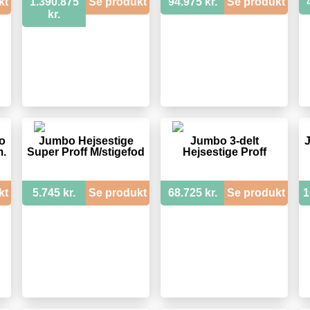
kt
1.390.875
Se produkt
94.975 kr.
Se produkt
kr.
o
Jumbo Hejsestige
Jumbo 3-delt
m.
Super Proff M/stigefod
Hejsestige Proff
kt
5.745 kr.
Se produkt
68.725 kr.
Se produkt
1