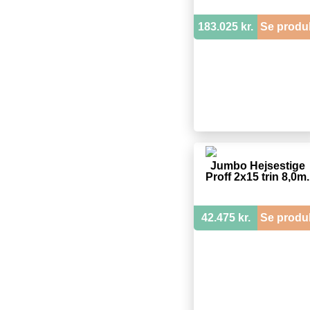
183.025 kr.
Se produ
Jumbo Hejsestige
Proff 2x15 trin 8,0m.
42.475 kr.
Se produ