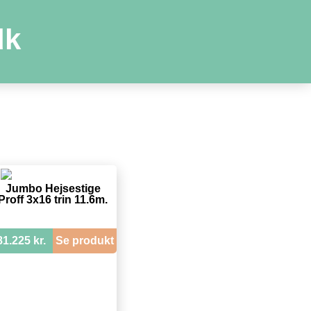
dk
Jumbo Hejsestige
Proff 3x16 trin 11.6m.
81.225 kr.
Se produkt