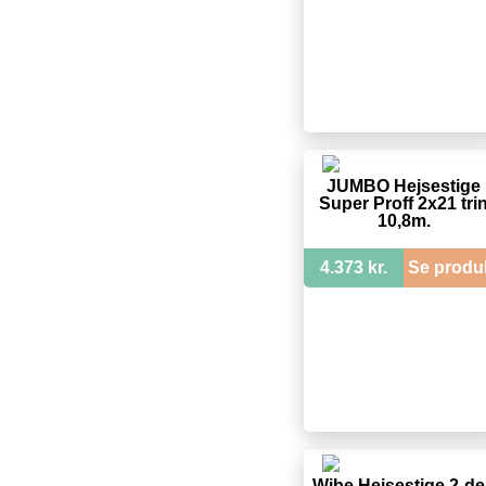
JUMBO Hejsestige
Super Proff 2x21 tri
10,8m.
4.373 kr.
Se produ
Wibe Hejsestige 2-de